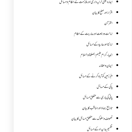
اجارہ یعنی کرایہ داری اور ملازمت کے احکام و مسائل
اقرار اور صلح کا بیان
القرآن
امانت ودیعت اورعاریت کے احکام
امانتا اور عاریة کے مسائل
انبیاء کرام علیہم الصلوۃ والسلام
ایمان وعقائد
بنجر زمین کو آباد کرنے کے مسائل
پاکی کے مسائل
پانی کی باری سے متعلق مسائل
تاریخ،جہاد اور مناقب کا بیان
تصوف و سلوک سے متعلق مسائل کا بیان
تقسیم جائیداد کے مسائل