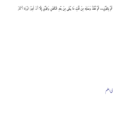
. ثُمَّ بِالدَّیْنِ... ثُمَّ تُنَفَّذُ وَصَایَه مِنْ ثُلُثِ مَا یَبْقَی مِنْ بَعْدِ الْکَفَنِ وَالدَّیْنِ إِلَّا
أَنْ تُجِیْزَ الْوَرَثة أَکْثَرَ
لی اعلم