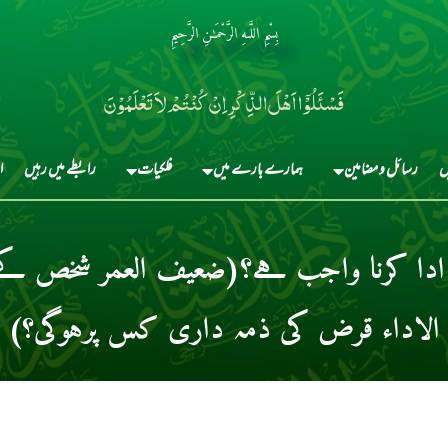
بِسْمِ اللَّـهِ الرَّحْمَـٰنِ الرَّحِيمِ
فَسْئَلُوْٓا اَہْلَ الذِّکْرِ اِنْ کُنْتُمْ لاَ تَعْلَمُوْنَ
ں
رسائل و مضامین
ہمارے بارے میں
فلکیات
رابطے میں رہیں
ا
ہ ادا کرنا واجب ہے؟(ضعیف العمر شخص ک
الاداء قرض کی ذمہ داری کس پرہوگی؟)