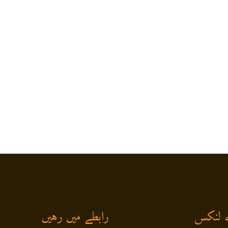
 لنکس
رابطے میں رہیں