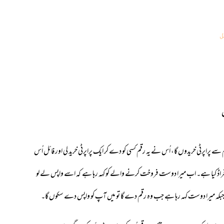
ل
پراپرٹی خریدوں گا، اُس نے یہ رقم کسی کو دے کر ایک پراپرٹی خرید لی اور فائل اُس
راڈ کیا ہے۔ اب میرا دوست فروخت کرنے والے کو کہہ رہا ہے کہ اسے واپس لے لو
جبکہ میرا دوست کہہ رہا ہے جب وہ رقم دے گا تو میں آپ کو واپس دے سکوں گا۔