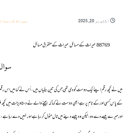
اکتوبر 20, 2025
میراث کے مسائ
88769
میراث کے مسائل
میراث کے متفرق مسائل
سوال
میں نے کچھ رقم اپنے ایک دوست کو دی تھی جس کی تین بیٹیاں ہیں، اُس نے کہا میں اس رقم سے 
کے پاس کسی اور کے نام پر ہے ابھی دوست نے کہا کہ بیچنے والے نے دستاویزات میں کچھ ف
اور میرے پیسے دے دو، لیکن وہ پیسے دینے میں ٹال مٹول کر رہا ہے اور نہیں دے رہا ہے، 