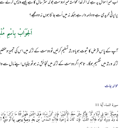
اب میرا سوال یہ ہے کہ اگر خدا نخواستہ میرا دوست جو کہ ستر سال کا ہے پیسے واپس کرنے سے پہلے ا
پراپرٹی خریدی ہے وہ ذمہ دار ہے جبکہ نہ میں اُسے جانتا ہوں نہ وہ مجھے؟
اَلجَوَابْ بِاسْمِ مُلْ
آپ کے پاس قرض کا ثبوت ہو یا ورثہ تسلیم کرلیں تو دوست کے ترکہ میں اس کی تجہیز و تکفین کا
ترکہ ورثہ میں تقسیم ہوگا۔ تاہم اگر دوست کے ترکہ میں گنجائش نہ ہو تو بیٹیاں اپنے مال سے و
حوالہ جات
سورۃ النساء آية 11
یُوصِیکُمُ اللّهُ فِی أَوْلَادِکُمْ ۚ لِلذَّکَرِ مِثْلُ حَظِّ الْأُنثَیَیْنِ ۚ فَإِن کُنَّ نِسَاءً فَوْقَ اثْنَتَیْنِ فَلَهُنَّ ثُلُثَا مَا تَرَکَ ۚ و
لَّهُ وَلَدٌ وَوَرِثَهُ أَبَوَاهُ فَلِأُمِّهِ الثُّلُثُ ۚ فَإِن کَانَ لَهُ إِخْوَۃ فَلِأُمِّهِ السُّدُسُ ۚ
مِّن بَعْدِ وَصِیّةٍ یُوصِی بِهَا أَوْ دَیْنٍ ۗ
آبَا