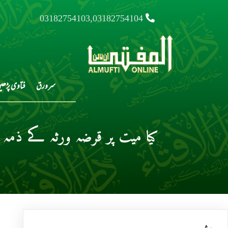
03182754103,03182754104
سرورق
فتاوی پڑھی
کیا میت پر قرضہ ورثہ کے ذم