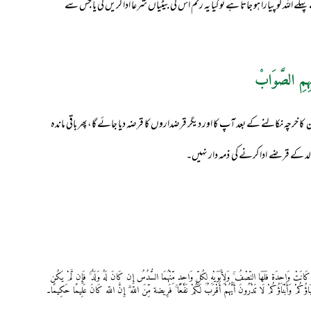
للہ کو پیارا ہو جاتا ہے تو کیا یہ رقم اُس کی بیٹیاں شرعاً ادا کریں گی یا جس سے
ہِمِ الصَّوَابْ
 خرچہ نکالنے کے بعد آپ کا اور دیگر قرضداروں کا قرضہ دیا جائے گا،پھر باقی ماندہ
الد کے قرضے ادا کرنے کی ذمہ دار نہیں۔
َإِن کَانَتْ وَاحِدَۃ فَلَهَا النِّصْفُ ۚ وَلِأَبَوَیْهِ لِکُلِّ وَاحِدٍ مِّنْهُمَا السُّدُسُ إِن کَانَ لَهُ وَلَدٌ ۚ فَإِن لَّمْ یَکُن
ؤُکُمْ وَأَبْنَاؤُکُمْ لَا تَدْرُونَ أَیُّهُمْ أَقْرَبُ لَکُمْ نَفْعًا ۚ فَرِیضة مِّنَ اللّه ۗ إِنَّ اللّه کَانَ عَلِیمًا حَکِیمًا۔