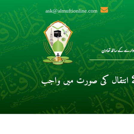
ask@almuftionline.com
دارے کے ساتھ تعاون
ے انتقال کی صورت میں واجب