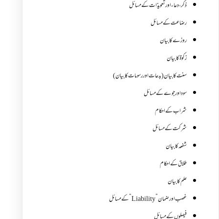
ذکر،دعاء اور تعویذات کے مسائل
رضاعت کے مسائل
روزے کا بیان
زکوة کابیان
سنت کا بیان (بدعات اور رسومات کا بیان)
سود اور جوے کے مسائل
شراب کے احکام
شرکت کے مسائل
شفعہ کا بیان
طلاق کے احکام
علم کا بیان
غصب اورضمان”Liability” کے مسائل
فیصلوں کے مسائل