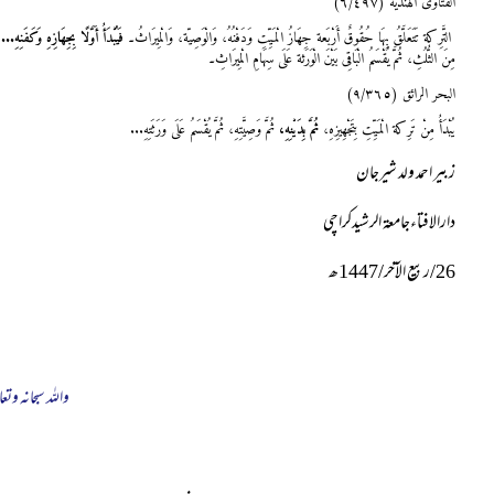
الفتاوی الهنديه (٦/٤٩٧)
التَّرِکة تَتَعَلَّقُ بِهَا حُقُوقٌ أَرْبَعة جِهَازُ الْمَیِّتِ وَدَفْنُهُ، وَالْوَصِیّة، وَالْمِیرَاثُ۔
فَیُبْدَأُ أَوَّلًا بِجِهَازِهِ وَکَفَنِهِ..
مِنَ الثُّلُثِ، ثُمَّ یُقْسَمُ الْبَاقِی بَیْنَ الْوَرَثة عَلَی سِهَامِ الْمِیرَاثِ۔
البحر الرائق (٩/٣٦٥)
یُبْدَأُ مِنْ تَرِکة الْمَیِّتِ بِتَجْهِیزِهِ،
ثُمَّ بِدَیْنِهِ،
ثُمَّ وَصِیَّتِهِ، ثُمَّ یُقْسَمُ عَلَی وَرَثَتِهِ
...
زبیر احمد ولد شیرجان
دارالافتاءجامعۃ الرشیدکراچی
26/ربیع الآخر/1447ھ
واللہ سبحانہ وتعا