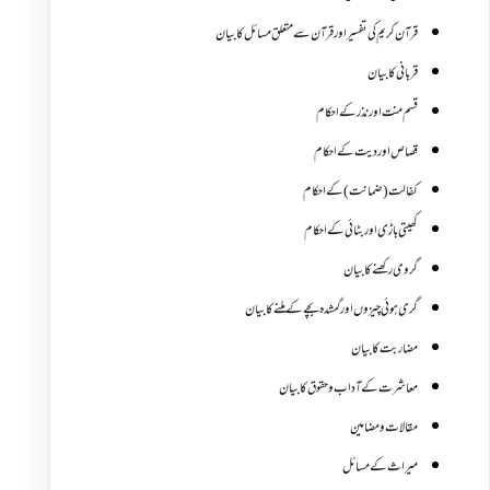
قرآن کریم کی تفسیر اور قرآن سے متعلق مسائل کا بیان
قربانی کا بیان
قسم منت اور نذر کے احکام
قصاص اور دیت کے احکام
کفالت (ضمانت) کے احکام
کھیتی باڑی اور بٹائی کے احکام
گروی رکھنے کا بیان
گری ہوئی چیزوں اورگمشدہ بچے کے ملنے کا بیان
مضاربت کا بیان
معاشرت کے آداب و حقوق کا بیان
مقالات ومضامین
میراث کے مسائل