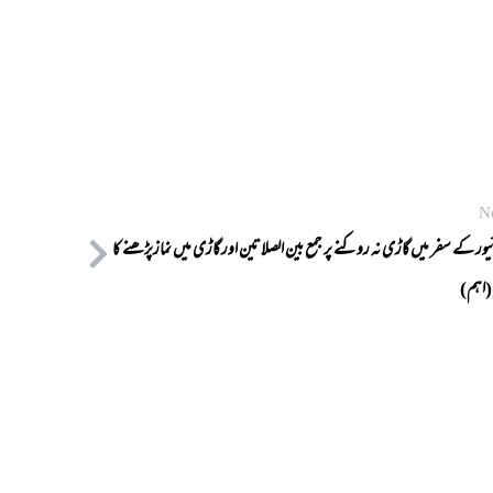
N
یور کے سفر میں گاڑی نہ روکنے پر جمع بین الصلاتین اور گاڑی میں نمازپڑھنے کا
(اہم)