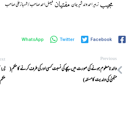
مجیب
مفتیان
زبیر احمد ولد شیرجان
فیصل احمد صاحب / شہبازعلی صاحب
WhatsApp
Twitter
Facebook
Previous
ext
والد نامعلوم ہونے کی صورت میں بچے کی نسبت کسی اور کی طرف کرنے کا حکم(
ڈرائ
متبنی کی ولدیت کامسئلہ)
حکم