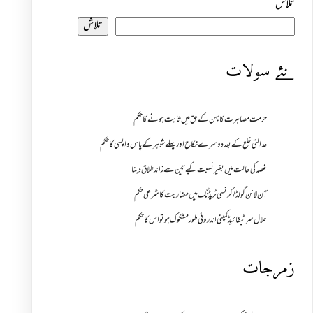
تلاش
تلاش
نئے سولات
حرمت مصاہرت کا بہن کے حق میں ثابت ہونے کا حکم
عدالتی خلع کے بعد دوسرے نکاح اور پہلے شوہر کے پاس واپسی کا حکم
غصہ کی حالت میں بغیر نسبت کیے تین سے زائد طلاق دینا
آن لائن گولڈ /کرنسی ٹریڈنگ میں مضاربت کا شرعی حکم
حلال سرٹیفائیڈ کمپنی اندرونی طور مشکوک ہو تو اس کا حکم
زمرجات