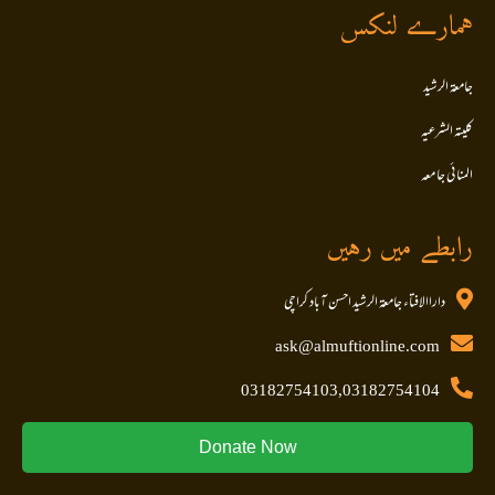
ہمارے لنکس
جامعۃ الرشید
کلیتہ الشرعیہ
المنا ئی جا معہ
رابطے میں رہیں
داراالافتاء جامعۃ الرشید احسن آباد کراچی
ask@almuftionline.com
03182754103,03182754104
Donate Now