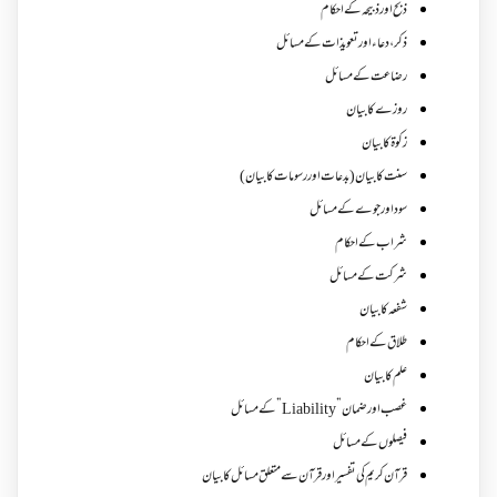
ذبح اور ذبیحہ کے احکام
ذکر،دعاء اور تعویذات کے مسائل
رضاعت کے مسائل
روزے کا بیان
زکوة کابیان
سنت کا بیان (بدعات اور رسومات کا بیان)
سود اور جوے کے مسائل
شراب کے احکام
شرکت کے مسائل
شفعہ کا بیان
طلاق کے احکام
علم کا بیان
غصب اورضمان”Liability” کے مسائل
فیصلوں کے مسائل
قرآن کریم کی تفسیر اور قرآن سے متعلق مسائل کا بیان