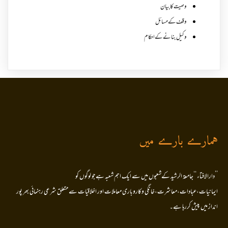
وصیت کا بیان
وقف کے مسائل
وکیل بنانے کے احکام
ہمارے بارے میں
’’دارالافتاء ‘‘جامعۃ الرشید کےشعبوں میں سے ایک اہم شعبہ ہے جو لوگوں کو
ایمانیات،عبادات،معاشرت،خانگی وکاروباری معاملات اور اخلاقیات سے متعلق شرعی رہنمائی بھر پور
انداز میں پیش کررہا ہے۔