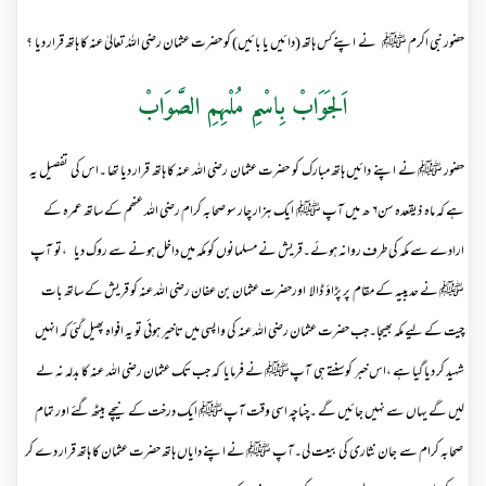
حضور نبی اکرم ﷺ نے اپنے کس ہاتھ (دائیں یا بائیں) کو حضرت عثمان رضی اللہُ تعالیٰ عنہ کا ہاتھ قرار دیا ؟
اَلجَوَابْ بِاسْمِ مُلْہِمِ الصَّوَابْ
حضور ﷺ نے اپنے دائیں ہاتھ مبارک کو حضرت عثمان رضی اللہ عنہ کا ہاتھ قرار دیا تھا ۔اس کی تفصیل یہ
ہے کہ ماہ ذیقعدہ سن۶ ھ میں آپ ﷺ ایک ہزار چار سو صحابہ کرام رضی اللہ عنھم کے ساتھ عمرہ کے
ارادے سے مکہ کی طرف روانہ ہوئے۔قریش نے مسلمانوں کو مکہ میں داخل ہونے سے روک دیا ،تو آپ
ﷺ نے حدیبیہ کے مقام پر پڑاؤ ڈالا اورحضرت عثمان بن عفان رضی اللہ عنہ کو قریش کے ساتھ بات
چیت کے لیے مکہ بھیجا۔جب حضرت عثمان رضی اللہ عنہ کی واپسی میں تاخیر ہوئی تو یہ افواہ پھیل گئی کہ انہیں
شہید کر دیا گیا ہے ،اس خبر کو سنتے ہی آپﷺ نے فرمایا کہ جب تک عثمان رضی اللہ عنہ کا بدلہ نہ لے
لیں گے یہاں سے نہیں جائیں گے ۔چناچہ اسی وقت آپﷺ ایک درخت کے نیچے بیٹھ گئے اور تمام
صحابہ کرام سے جان نثاری کی بیعت لی۔آپ ﷺ نے اپنے دایاں ہاتھ حضرت عثمان کا ہاتھ قرار دے کر