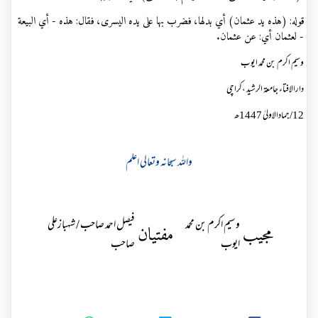
قوله: (‌هذه ‌يد ‌عثمان) ‌أي ‌بدلها، فضرب بها على يده اليسرى، فقال: هذه - أي البيعة
- لعثمان أي: عن عثمان.
وسیم اکرم بن محمد ایوب
دارالافتاء جامعۃ الرشید ،کراچی
12/جمادالاولیٰ
1447
ھ
واللہ سبحانہ وتعالی اعلم
وسیم اکرم بن محمد
فیصل احمد صاحب / شہبازعلی
مجیب
مفتیان
ایوب
صاحب