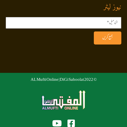
نیوز لیٹر
جمع کریں
DiGi Sahoolat
© 2022 AL Mufti Online |