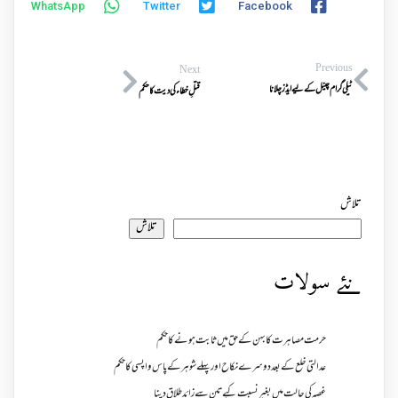
WhatsApp
Twitter
Facebook
Previous
Next
ٹیلی گرام چینل کے لیے ایڈز چلانا
قتلِ خطاء کی دیت کا حکم
تلاش
تلاش
نئے سولات
حرمت مصاہرت کا بہن کے حق میں ثابت ہونے کا حکم
عدالتی خلع کے بعد دوسرے نکاح اور پہلے شوہر کے پاس واپسی کا حکم
غصہ کی حالت میں بغیر نسبت کیے تین سے زائد طلاق دینا