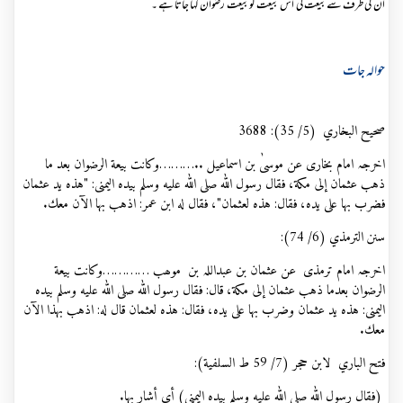
ان کی طرف سے بیعت لی اس بیعت کو بیعت رضوان کہا جاتا ہے ۔
حوالہ جات
صحيح البخاري (5/ 35): 3688
اخرجہ امام بخاری عن موسیٰ بن اسماعیل
………..
وكانت بيعة الرضوان بعد ما
ذهب عثمان إلى مكة، فقال رسول الله صلى الله عليه وسلم بيده اليمنى: "هذه يد عثمان
فضرب بها على يده، فقال: هذه لعثمان"، فقال له ابن عمر: اذهب بها الآن معك.
سنن الترمذي (6/ 74):
اخرجہ امام ترمذی عن عثمان بن عبداللہ بن موھب
…………
وكانت بيعة
الرضوان بعدما ذهب عثمان إلى مكة، قال: فقال رسول الله صلى الله عليه وسلم ‌بيده
‌اليمنى: هذه يد عثمان وضرب بها على يده، فقال: هذه لعثمان قال له: اذهب بهذا الآن
معك.
فتح الباري لابن حجر (7/ 59 ط السلفية):
(فقال رسول الله صلى الله عليه وسلم بيده اليمنى) أي أشار بها.