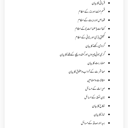
قربانی کا بیان
قسم منت اور نذر کے احکام
قصاص اور دیت کے احکام
کفالت (ضمانت) کے احکام
کھیتی باڑی اور بٹائی کے احکام
گروی رکھنے کا بیان
گری ہوئی چیزوں اورگمشدہ بچے کے ملنے کا بیان
مضاربت کا بیان
معاشرت کے آداب و حقوق کا بیان
مقالات ومضامین
میراث کے مسائل
نان نفقہ کے مسائل
نکاح کا بیان
نماز کا بیان
ہبہ اور صدقہ کے مسائل