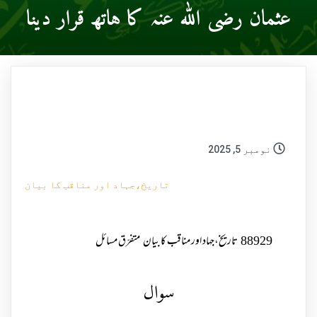
عثمان رضی اللہ عنہ کا ہاتھ قرار دینا
نومبر 5, 2025
تاریخ،جہاد اور مناقب کا بیان
88929
تاریخ،جہاد اور مناقب کا بیان
متفرّق مسائل
سوال