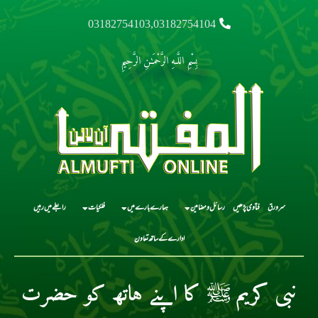
03182754103,03182754104
بِسْمِ اللَّـهِ الرَّحْمَـٰنِ الرَّحِيمِ
سرورق
فتاوی پڑھیں
رسائل و مضامین
ہمارے بارے میں
فلکیات
رابطے میں رہیں
ادارے کے ساتھ تعاون
نبی کریم ﷺ کا اپنے ہاتھ کو حضرت