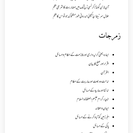
آن لائن گولڈ /کرنسی ٹریڈنگ میں مضاربت کا شرعی حکم
حلال سرٹیفائیڈ کمپنی اندرونی طور مشکوک ہو تو اس کا حکم
زمرجات
اجارہ یعنی کرایہ داری اور ملازمت کے احکام و مسائل
اقرار اور صلح کا بیان
القرآن
امانت ودیعت اورعاریت کے احکام
امانتا اور عاریة کے مسائل
انبیاء کرام علیہم الصلوۃ والسلام
ایمان وعقائد
بنجر زمین کو آباد کرنے کے مسائل
پاکی کے مسائل