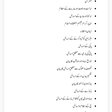
القرآن
امانت ودیعت اورعاریت کے احکام
امانتا اور عاریة کے مسائل
انبیاء کرام علیہم الصلوۃ والسلام
ایمان وعقائد
بنجر زمین کو آباد کرنے کے مسائل
پاکی کے مسائل
پانی کی باری سے متعلق مسائل
تاریخ،جہاد اور مناقب کا بیان
تصوف و سلوک سے متعلق مسائل کا بیان
تقسیم جائیداد کے مسائل
جائز و ناجائزامور کا بیان
جنازے کےمسائل
جہاد اور قیدیوں کو غلام بنانے کے مسائل
حج کے احکام ومسائل