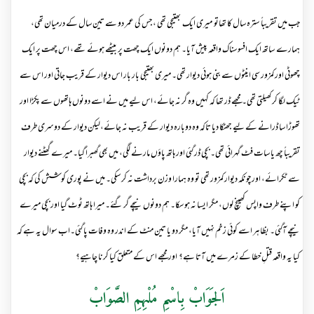
جب میں تقریباً سترہ سال کا تھاتو میری ایک بھتیجی تھی ، جس کی عمر دو سے تین سال کے درمیان تھی،
ہمارے ساتھ ایک افسوسناک واقعہ پیش آیا۔ ہم دونوں ایک چھت پر بیٹھے ہوئے تھے، اس چھت پر ایک
چھوٹی اور کمزور سی اینٹوں سے بنی ہوئی دیوار تھی۔ میری بھتیجی بار بار اس دیوار کے قریب جاتی اور اس سے
ٹیک لگا کر کھیلتی تھی۔ مجھے ڈر تھا کہ کہیں وہ گر نہ جائے، اس لیے میں نے اسے دونوں ہاتھوں سے پکڑا اور
تھوڑا سا ڈرانے کے لیے جھٹکا دیا تاکہ وہ دوبارہ دیوار کے قریب نہ جائے،لیکن دیوار کے دوسری طرف
تقریباً چھ یا سات فٹ گہرائی تھی۔ بچی ڈر گئی اور ہاتھ پاؤں مارنے لگی، میں بھی گھبرا گیا۔ میرے گھٹنے دیوار
سے ٹکرائے، اور چونکہ دیوار کمزور تھی تو وہ ہمارا وزن برداشت نہ کر سکی۔ میں نے پوری کوشش کی کہ بچی
کو اپنے طرف واپس کھینچ لوں، مگر ایسا نہ ہو سکا۔ ہم دونوں نیچے گر گئے۔ میرا ہاتھ ٹوٹ گیا اور بچی میرے
نیچے آگئی۔ بظاہر اسے کوئی زخم نہیں آیا، مگر دو یا تین منٹ کے اندر وہ وفات پا گئی۔اب سوال یہ ہے کہ
کیا یہ واقعہ قتلِ خطا کے زمرے میں آتا ہے؟ اور مجھے اس کے متعلق کیا کرنا چاہیے؟
اَلجَوَابْ بِاسْمِ مُلْہِمِ الصَّوَابْ