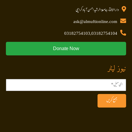
داراالافتاء جامعۃ الرشید احسن آباد کراچی
ask@almuftionline.com
03182754103,03182754104
Donate Now
نیوز لیٹر
جمع کریں