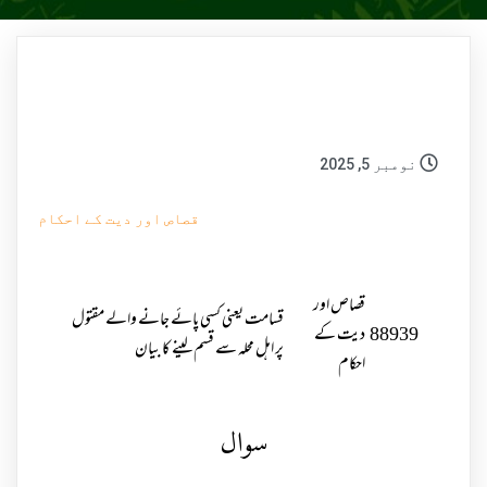
نومبر 5, 2025
قصاص اور دیت کے احکام
قصاص اور
قسامت یعنی کسی پائے جانے والے مقتول
88939
دیت کے
پر اہل محلہ سے قسم لینے کا بیان
احکام
سوال