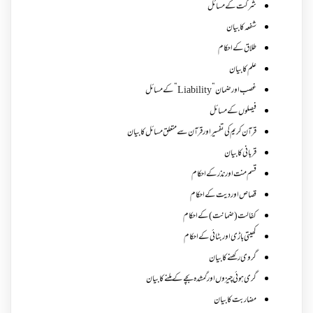
شرکت کے مسائل
شفعہ کا بیان
طلاق کے احکام
علم کا بیان
غصب اورضمان”Liability” کے مسائل
فیصلوں کے مسائل
قرآن کریم کی تفسیر اور قرآن سے متعلق مسائل کا بیان
قربانی کا بیان
قسم منت اور نذر کے احکام
قصاص اور دیت کے احکام
کفالت (ضمانت) کے احکام
کھیتی باڑی اور بٹائی کے احکام
گروی رکھنے کا بیان
گری ہوئی چیزوں اورگمشدہ بچے کے ملنے کا بیان
مضاربت کا بیان