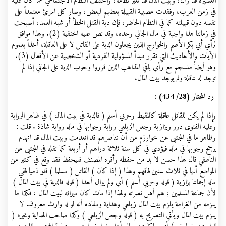
العشيرة قد زال، وبيت المال قد تغير نظامه، واختلف النظام الاجتماعي عما كان عليه
في زمن العرب، وفقدت عصبية القبيلة بعضهم لبعض، وصار كل امرئ معتمداً على
نفسه دون قبيلته كما في النظام الحاضر، فإن دية القتل الخطأ أو شبه العمد، أصبحت
في زماننا هذا واجبة في مال الجاني وحده، وقد نص عليه الحنفية (2). وهذا موافق
لرأي أبي بكر الأصم والخوارج الذين يجعلون الدية على القاتل لا على العاقلة، أخذاً بعموم
الآيات والأحاديث التي تقرر مبدأ المسؤولية الفردية أو الشخصية عن الأفعال (3).
وهو أيضاً منسجم مع رأي باقي المذاهب الذين قرروا وجوب الدية على الجاني إذا لم
توجد له عاقلة ولم يوجد بيت المال.
رد المحتار (28/ 434)
:
وإذا لم يكن للقاتل عاقلة كاللقيط وحربي أسلم ( فالدية في بيت المال ) في ظاهر الرواية
وعليه الفتوى درر وبزازية وجعل الزيلعي رواية وجوابها في ماله رواية شاذة . قلت :
وظاهر ما في المجتبى عن خوارزم من أن تناصرهم قد انعدمت وبيت المال قد انهدم
يرجح وجوبها في ماله فيؤدي في كل سنة ثلاثة دراهم أو أربعة كما نقله في المجتبى عن
الناطفي قال هذا حسن لا بد من حفظه وأقره المصنف فليحفظ فقد وقع في كثير من
المواضع أنها في ثلاث سنين فافهم وهذا ( إذا كان ) القاتل ( مسلما ) فلو ذميا ففي
ماله إجماعا بزازية ( قوله وحربي أسلم ) أي ولم يوال أحدا ( قوله فالدية في بيت المال )
لأن جماعة المسلمين ؛ هم أهل نصرته ولهذا إذا مات كان ميراثه لبيت المال ، فكذا ما
يلزمه من الغرامة يلزم بيت المال زيلعي وهداية ومفاده أنه لو له وارث معروف لا
يلزم بيت المال ويأتي التصريح به ( قوله وجعل الزيلعي ) وكذا صاحب الهداية وغيره (