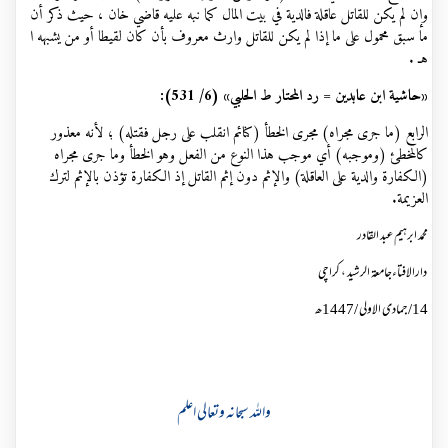
وإن لم يكن للقاتل عاقلة فالدية في بيت المال كما نبه عليه قاضي خان ، حيث ذكر أن
ما سبق محمول على ما إذا لم يكن للقاتل وارث معروف بأن كان لقيطا أو من يشبهه ا
هـ .
«حاشية ابن عابدين = رد المحتار ط الحلبي» (6/ 531):
الرابع (ما جرى مجراه) مجرى الخطأ (كنائم انقلب على رجل فقتله) ؛ لأنه معذور
كالمخطئ (وموجبه) أي موجب هذا النوع من الفعل وهو الخطأ وما جرى مجراه
(الكفارة والدية على العاقلة)
والإثم
دون
إثم
القاتل إذ الكفارة تؤذن بالإثم لترك
العزيمة.
محمد ابرہیم عبد القادر
دارالافتاءجامعۃ الرشید ، کراچی
14
/جمادی الاولی /
7
144ھ
واللہ سبحانہ وتعالی اعلم