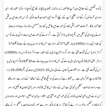
مذکورہ تفصیل کے مطابق جب آپ کا مقصد نہ مارنا تھا نہ نقصان پہنچانا، بلکہ بچی کو بچانا ا روکنا مقصد تھا، اسی
دوران تم دونوں گرگئے اور بھتیجی آپ کے نیچے آکر دو تین منٹ بعد فوت ہوگئی ،تو اس صورت میں یہ قتل
خطا شمار ہوگا ۔شریعتِ مطہرہ قتلِ خطاء کی صورت میں قاتل پر کفارہ( مسلسل ساٹھ روزے) اور دیت(
سونے یا چاندی کی شکل میں رقم) دونوں لازم کرتی ہے ۔ اگرسونے کی صورت میں دیت ادا کی جائے تو اس
کی مقدار ایک ہزار (1000) دینار یعنی 375 تولہ سونا ہے، جس کا اندازہ جدید پیمانے سے 4 کلو 374
گرام سونا یا اس کی قیمت بنتی ہے،اور اگر دراہم (چاندی) کے اعتبار سے ادا کرنا ہو تو دس ہزار (10000)
درہم ،یعنی 2625 تولہ چاندی دی جائے گی ،جس کا اندازہ جدید پیمانے سے 30 کلو 618 گرام چاندی یا
اس کی قیمت بنتی ہے۔ اور حکومت پاکستان نے مالی سال
2025-26
میں دیت کی رقم
98
لاکھ
28
ہزار
670
روپے مقرکردی ہے ۔ یہ ملحوظ رہے کہ دیت کی ادائیگی قاتل کے "عاقلہ" کے ذمہ ہے، اور عاقلہ
سے مراد وہ جماعت،تنظیم یا کمیونٹی ہے جس کے ساتھ اس قاتل کا تناصر اور باہمی تعاون کا تعلق ہو، اور
اس زمانے میں باہمی تعاون وتناصر کی کئی صورتیں ہوسکتی ہیں،مثلا :سیاسی جماعتیں، تاجروں اور مزدوروں
کی یونینزیا تنظیمں وغیرہ۔اس لیے اگر قاتل سرکاری لوگوں میں سے نہیں تو وہ جماعت یا تنظیم اس کی عاقلہ