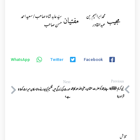
محمد ابراہیم بن
سیّد عابد شاہ صاحب / سعید احمد
مجیب
مفتیان
عبدالقادر
حسن صاحب
WhatsApp
Twitter
Facebook
Previous
Next
نبی کریم ﷺ کا اپنے ہاتھ کو حضرت عثمان رضی اللہ عنہ کا ہاتھ
مورث کی زندگی میں تقسیم کیا جانے والا مکان میراث کہلاتا
قرار دینا
ہے؟
تلاش