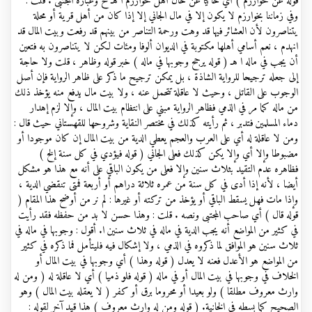
قوله عن خوارزم ) أي حاكيا عن حال أهل خوارزم ا هـ ح وعبارة المجتبى . قلت :
وفي زماننا بخوارزم لا يكون إلا في مال الجاني إلا إذا كان من أهل قرية أو محلة
يتناصرون لأن العشائر فيها قد وهت ورحمة التناصر من بينهم قد رفعت وبيت المال قد
انهدم ، نعم أسامي أهلها مكتوبة في الديوان ألوفا ومئات لكن لا يتناصرون به فتعين
أن يجب في ماله ا هـ ( قوله يرجح وجوبها في ماله ) خبر قوله وظاهر ، قلت ولا حاجة
إلى جعله ترجيحا للرواية الشاذة ، بل يمكن ترجيح ما ذكر على ظاهر الرواية فإن أصل
الوجوب على القاتل ، وحيث لا عاقلة تتحمل عنه ، ولا بيت مال يدفع منه يؤخذ ذلك
من ماله كما مر في الذمي فظاهر الرواية مبني على انتظام بيت المال ، وإلا لزم إهدار
دماء المسلمين فتدبر ، ثم رأيته كذلك في مختصر النقاية وشروحها للقهستاني حيث قال :
ومن لا عاقلة له أي على العرب والعجم يعطي الدية من بيت المال إن كان موجودا أو
مضبوطا وإلا أي وإلا يكن كذلك فعلى الجاني ( قوله فيؤدي في كل سنة إلخ )
فظاهره عدم التقيد بثلاث سنين وإلا فعلى من يكون الباقي على أنه مع هذا هو مشكل
أيضا ، لأنه إذا أدى في كل سنة من عمره ثلاثة دراهم أو أربعة فمتى تنقضي الدية ،
وإذا مات فهل يسقط الباقي أو يؤخذ من تركته أو غيرها : لم نر من أوضح هذا المقام (
قوله قال ) أي صاحب المجتبى ونصه . قلت : وهذا حسن لا بد من حفظه فقد رأيت
في كثير من المواضع أنه يجب الدية في ماله في ثلاث سنين ا. أقول : وجوبها في ماله في
ثلاث سنين هو الموافق لما ذكروه في الذمي ، ولا إشكال فيه فليتأمل فما ذكره في كثير
من المواضع هو الأعدل فعنه لا يعدل ( قوله وهذا ) أي وجوبها في بيت المال أو
الخلاف في وجوبها في بيت المال أو في ماله ( قوله فلو ذميا ) أي لا عاقلة له ( ومن له
وارث معروف مطلقا ) ولو بعيدا أو محروما برق أو كفر ( لا يعقله بيت المال ) وهو
الصحيح كما بسطه في الخانية. ( قوله ومن له وارث معروف ) هذا قيد آخر لقوله :