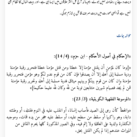
دیت دینے پر رضامند نہیں ہوتے،جیسا کہ آج کل اکثر علاقوں میں ایسا ہی ہے،اور بیت المال کا نظام بھی
نہیں ہے تو ایسی صورت میں دیت صرف قاتل پر لازم ہوگی۔
حوالہ جات
«الإحكام في أصول الأحكام - ابن حزم» (4/ 14):
«{‌وما ‌كان ‌لمؤمن ‌أن ‌يقتل ‌مؤمنا إلا خطئا ومن قتل مؤمنا خطئا فتحرير رقبة مؤمنة
ودية مسلمة إلى أهله إلا أن يصدقوا فإن كان من قوم عدو لكم وهو مؤمن فتحرير رقبة
مؤمنة وإن كان من قوم بينكم وبينهم ميثاق فدية مسلمة إلى أهله وتحرير رقبة مؤمنة
فمن لم يجد فصيام شهرين متتابعين توبة من لله وكان لله عليما حكيما}»
«الموسوعة الفقهية الكويتية» (3/ 23):
«والخطأ كأن رمى إلى الصيد فأصاب إنسانا، أو انقلب عليه في النوم فقتله، أو وطئته
دابة، وهو راكبها أو سقط من سطح عليه، أو سقط عليه حجر من يده فمات. وموجبه
الكفارة والدية على العاقلة ولا إثم فيه. وفي الصور المذكورة كلها يحرم القاتل من
الميراث عندهم إذا لم يكن القتل بحق.