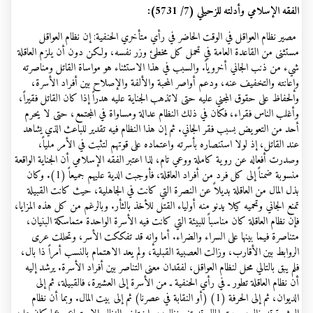
الفقه الإسلامي وأدلته للزحيلي (7/ 5731):
مصير نظام العواقل في الوقت الحاضر في رأي متأخري الحنفية: إن نظام العواقل
مستثنى من القاعدة العامة في تحمل كل مخطئ وزر نفسه، ولكن دون أن يلزم العاقلة
شيء من ذنب الجاني أخروياً. والسبب في هذا الاستثناء هو مواساة القاتل ومناصرته
وإعانته والتخفيف عنه، ودعم أواصر المحبة والألفة والإصلاح بين أفراد الأسرة،
والحفاظ على حقوق المجني عليه حتى لاتذهب الجناية عليه هدراً إذا كان القاتل فقيراً،
وأغلب الناس فقراء، فكان في ذلك النظام عدالة ومساواة في المجتمع، حتى لا يحرم
أحد من التعويض بسبب فقر الجاني. ثم إن هذا النظام فيه تقدير للباعث الذي يشاهد
عند القاتل، إذ لولا استنصاره بأسرته واعتماده على قوتهم لتثبت في الأمر ملياً،
وصدرت أفعاله عن روية كاملة ووعي تام، لذا اعتبر الفقه الإسلامي أن الجناية الواقعة
منسوبة ضمناً إلى كل فرد من أفراد العاقلة، فأوجبت الدية عليهم جميعاً (1). وكان
بذل المال من العاقلة بديلاً عن النصرة التي كانت في الجاهلية، حيث كانت القبيلة
تمنع الجاني وتحميه كيلا يدنو منه أولياء القتل للأخذ بالثأر. وبالرغم من كل هذه المزايا،
فإن نظام العاقلة كان مناسباً للبيئة التي كانت فيه الأسرة الواحدة متماسكة البنيان،
متناصرة فيما بينها على السراء والضراء. أما وإنه قد تفككت الأسر، وتحللت عرى
الروابط بين الأقارب، وزالت العصبية القبلية، ولم يعد الاهتمام بالنسب أمراً ذا بال،
فلم يبق بالتالي محل لنظام العواقل، لفقدان معنى التناصر بين أفراد الأسرة. يرشد إليه
أن نظام العاقلة تطور ـ في رأي الحنفية ـ من الأسرة إلى العشيرة، فالقبيلة، ثم إلى
الديوان، ثم إلى الحرفة (1) (أو النقابة في عصرنا) ثم إلى بيت المال. وبما أن نظام