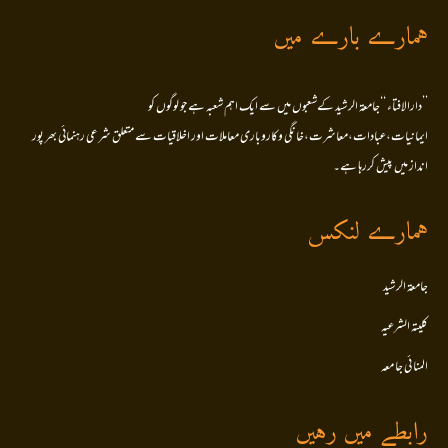
ہمارے بارے میں
’’دارالافتاء ‘‘جامعۃ الرشید کےشعبوں میں سے ایک اہم شعبہ ہے جو لوگوں کو
ایمانیات،عبادات،معاشرت،خانگی وکاروباری معاملات اور اخلاقیات سے متعلق شرعی رہنمائی بھر پور
انداز میں پیش کررہا ہے۔
ہمارے لنکس
جامعۃ الرشید
کلیتہ الشرعیہ
المنا ئی جا معہ
رابطے میں رہیں