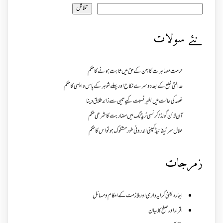
تلاش
نئے سولات
حرمت مصاہرت کا بہن کے حق میں ثابت ہونے کا حکم
عدالتی خلع کے بعد دوسرے نکاح اور پہلے شوہر کے پاس واپسی کا حکم
غصہ کی حالت میں بغیر نسبت کیے تین سے زائد طلاق دینا
آن لائن گولڈ /کرنسی ٹریڈنگ میں مضاربت کا شرعی حکم
حلال سرٹیفائیڈ کمپنی اندرونی طور مشکوک ہو تو اس کا حکم
زمرجات
اجارہ یعنی کرایہ داری اور ملازمت کے احکام و مسائل
اقرار اور صلح کا بیان