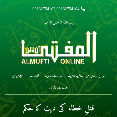
03182754103,03182754104
بِسْمِ اللَّـهِ الرَّحْمَـٰنِ الرَّحِيمِ
سرورق
فتاوی پڑھیں
رسائل و مضامین
ہمارے بارے میں
فلکیات
رابطے میں رہیں
ادارے کے ساتھ تعاون
قتلِ خطاء کی دیت کا حکم