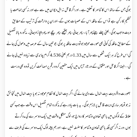
ہوگی جس کے ساتھ اس کا تناصر کا تعلق ہے۔اور اگر قاتل نہ اہل دیوان میں سے ہے اور نہ کسی جماعت یا
تنظیم کا رکن ہے تو اس کے عاقلہ اس کے عصبات ہوں گے،اوران پر وارثت کی ترتیب کے مطابق
دیت واجب ہوگی،یعنی پہلے بیٹےپھرآباء،پھر بھائی،پھر بھتیجے،پھر چچے اور پھر چچازادبھائی۔ مذکورہ بالا تفصیل
کے مطابق عاقلہ کی کوئی بھی صورت موجود ہوتو دیت عاقلہ پر ہوگی،جو تین سال کے عرصہ میں وصول کی جائے
گی اس طرح کہ ہر ایک شخص سے سال میں 1.33 درہم یعنی 4.536 گرام چاندی سے زیادہ نہیں لی جائے
گی،، البتہ اگر قاتل اور مقتول کے ورثاء آپس میں ایک متعین کردہ رقم پر مصالحت کریں تو وہ بھی درست
ہے۔
بصورت دیگردیت بیت المال سے دی جائے گی،اگر بیت المال کا نظام موجود نہ ہو یا بیت المال میں گنجائش
نہ ہو تو پھر ساری دیت قاتل پر لازم ہوگی۔ یہ بات یادرہے کہ مذکورہ تمام تفصیل اس وقت ہے جب کسی
علاقہ کے لوگوں میں باہمی تعاون وتناصر کا رواج ہو،لوگ مشکل وقت میں ایک دوسرے کی مددکرتے
ہوں،ورنہ اگر کسی جگہ باہمی تعاون وتناصر کا سلسلہ نہیں ہے،اورہم پیشہ لوگ ایک دوسرے کی طرف سے