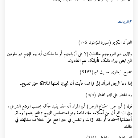
حوالہ جات
القرآن الکریم (سورۃ المؤمنون 5-7)
والذین ھم لفروجھم حافظون إلا علی أزواجھم أو ما ملکت أیمانھم فإنھم غیر ملومین
فمن ابتغی وراء ذلک فأولئک ھم العادون.
صحیح البخاری حدیث نمبر(5193)
إذا دعا الرجل امرأتہ إلی فراشہ، فأبت أن تجیئ، لعنتھا الملائکۃ حتی تصبح۔
رد المحتار علی الدر المختار (3/3)
قوله:( أي حل استمتاع الرجل) أي المراد أنه عقد يفيد حكمه بحسب الوضع الشرعي
.
وفي البدائع أن من أحكامه ملك المتعة وهو اختصاص الزوج بمنافع بضعها وسائر
أعضائها استمتاعا أو ملك الذات والنفس في حق التمتع على اختلاف مشايخنا في
ذلك.