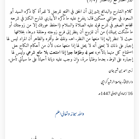
الدر المختار مع ردالمحتار (3/4)
كلام الشارح والبدائع يشير إلى أن الحق في التمتع للرجل لا للمرأة كما ذكره السيد أبو
السعود في حواشي مسكين قال: يتفرع عليه ما ذكره الأبياري شارح الكنز في شرحه
للجامع الصغير في شرح قوله عليه الصلاة والسلام (احفظ عورتك إلا من زوجتك أو
ما ملكت يمينك) من أن للزوج أن ينظر إلى فرج زوجته وحلقة دبرها، بخلافها
حيث لا تنظر إليه إذا منعها من النظر. اهـ. ونقله ط وأقره والظاهر أن المراد ليس لها
إجبار على ذلك لا بمعنى أنه لا يحل لها إذا منعها منه؛ لأن من ‌أحكام ‌النكاح حل
استمتاع كل منهما بالآخر
، نعم له وطؤها جبرا إذا امتنعت بلا مانع شرعي
وليس لها
إجباره على الوطء بعدما وطئها مرة، وإن وجب عليه ديانة أحيانا على ما سيأتي تأمل.
زبیر احمد بن شیرجان
دارالافتاء جامعة الرشیدکراچی
16
/جمادی الاولی 1447ھ
واللہ سبحانہ وتعالی اعلم