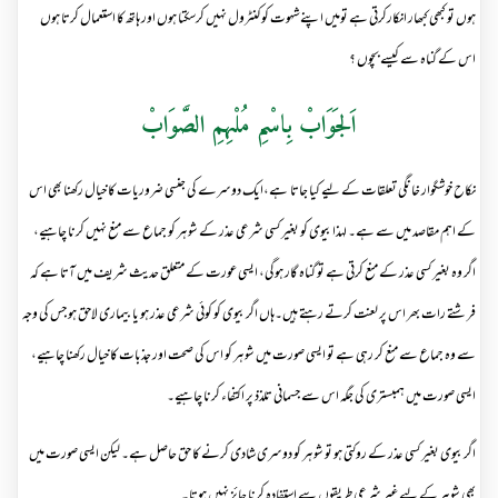
ہوں تو کبھی کبھار انکارکرتی ہے تومیں اپنےشہوت کوکنٹرول نہیں کرسکتا ہوں اور ہاتھ کا استعمال کرتا ہوں
اس کے گناہ سے کیسے بچوں ؟
اَلجَوَابْ بِاسْمِ مُلْہِمِ الصَّوَابْ
نکاح خوشگوار خانگی تعلقات کے لیے کیا جاتا ہے،ایک دوسرے کی جنسی ضروریات کا خیال رکھنا بھی اس
کے اہم مقاصد میں سے ہے۔ لہذا بیوی کو بغیر کسی شرعی عذر کے شوہر کو جماع سے منع نہیں کرنا چاہیے،
اگر وہ بغیر کسی عذر کے منع کرتی ہے تو گناہ گار ہوگی، ایسی عورت کے متعلق حدیث شریف میں آتا ہے کہ
فرشتے رات بھر اس پر لعنت کرتے رہتے ہیں۔ہاں اگر بیوی کو کوئی شرعی عذر ہو یا بیماری لاحق ہو جس کی وجہ
سے وہ جماع سے منع کر رہی ہے تو ایسی صورت میں شوہر کو اس کی صحت اور جذبات کا خیال رکھنا چاہیے،
ایسی صورت میں ہمبستری کی جگہ اس سے جسمانی تلذذ پر اکتفاء کرنا چاہیے۔
اگر بیوی بغیر کسی عذر کے روکتی ہو تو شوہر کو دوسری شادی کرنے کا حق حاصل ہے۔ لیکن ایسی صورت میں
بھی شوہر کے لیے غیر شرعی طریقوں سے استفادہ کرنا جائز نہیں ہوتا۔