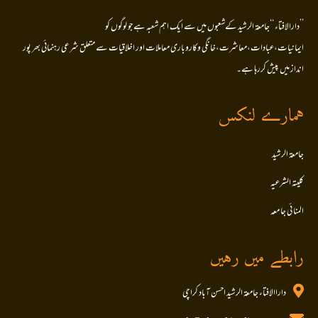
’’دارالافتاء ‘‘جامعۃ الرشید کےشعبوں میں سے ایک اہم شعبہ ہے جو لوگوں کو
ایمانیات،عبادات،معاشرت،خانگی وکاروباری معاملات اور اخلاقیات سے متعلق شرعی رہنمائی بھر پور
انداز میں پیش کررہا ہے۔
ہمارے لنکس
جامعۃ الرشید
کلیتہ الشرعیہ
المنا ئی جا معہ
رابطے میں رہیں
داراالافتاء جامعۃ الرشید احسن آباد کراچی