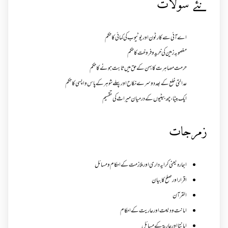
نئے سولات
اے آئی سے کارٹون اور یوٹیوب کی کمائی کا حکم
مغصوبہ زمین کی خرید و فروخت کا حکم
حرمت مصاہرت کا بہن کے حق میں ثابت ہونے کا حکم
عدالتی خلع کے بعد دوسرے نکاح اور پہلے شوہر کے پاس واپسی کا حکم
ایک بیٹا ، چھ بیٹیوں کے درمیان میراث کی تقسیم
زمرجات
اجارہ یعنی کرایہ داری اور ملازمت کے احکام و مسائل
اقرار اور صلح کا بیان
القرآن
امانت ودیعت اورعاریت کے احکام
امانتا اور عاریة کے مسائل