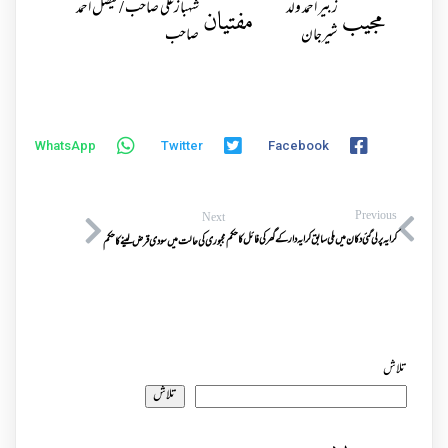
زبیر احمد ولد
شہبازعلی صاحب / فیصل احمد
مجیب
مفتیان
شیرجان
صاحب
WhatsApp
Twitter
Facebook
Previous
Next
کرایہ پرلی گئی دکان میں ملی سابق کرایہ دارکے گھر کی فائل کاحکم
مجبوری کی حالت میں سودی قرض لینے کا حکم
تلاش
تلاش