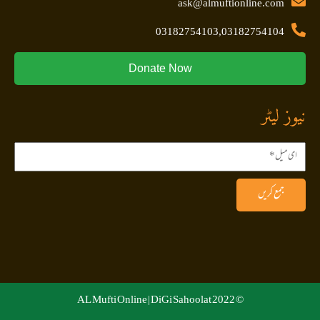
ask@almuftionline.com
03182754103,03182754104
Donate Now
نیوز لیٹر
جمع کریں
DiGi Sahoolat
© 2022 AL Mufti Online |