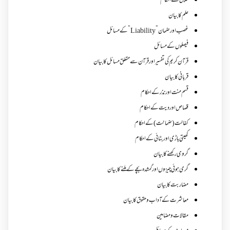
طلاق کے احکام
علم کا بیان
غصب اورضمان”Liability” کے مسائل
فیصلوں کے مسائل
قرآن کریم کی تفسیر اور قرآن سے متعلق مسائل کا بیان
قربانی کا بیان
قسم منت اور نذر کے احکام
قصاص اور دیت کے احکام
کفالت (ضمانت) کے احکام
کھیتی باڑی اور بٹائی کے احکام
گروی رکھنے کا بیان
گری ہوئی چیزوں اورگمشدہ بچے کے ملنے کا بیان
مضاربت کا بیان
معاشرت کے آداب و حقوق کا بیان
مقالات ومضامین