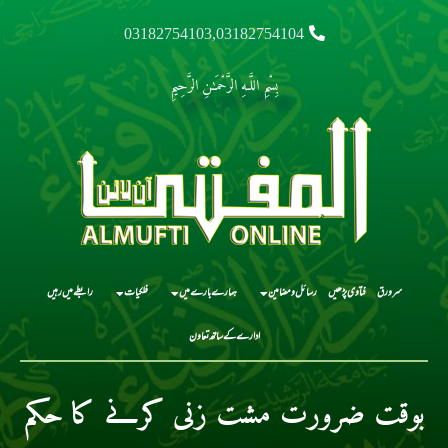
03182754103,03182754104
بِسْمِ اللَّـهِ الرَّحْمَـٰنِ الرَّحِيمِ
سرورق
فتاوی پڑھیں
رسائل و مضامین
ہمارے بارے میں
فلکیات
رابطے میں رہیں
ادارے کے ساتھ تعاون
بوقت ضرورت مشت زنی کرنے کا حکم