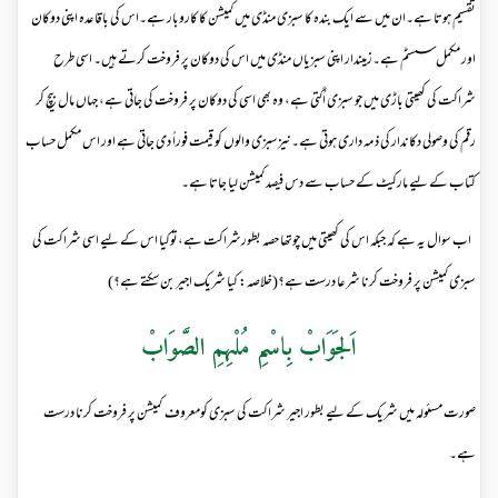
تقسیم ہوتا ہے۔ان میں سے ایک بندہ کا سبزی منڈی میں کمیشن کا کاروبار ہے۔اس کی باقاعدہ اپنی دوکان
اور مکمل سسٹم ہے۔زمیندار اپنی سبزیاں منڈی میں اس کی دوکان پر فروخت کرتے ہیں۔ اسی طرح
شراکت کی کھیتی باڑی میں جو سبزی اُگتی ہے، وہ بھی اسی کی دوکان پر فروخت کی جاتی ہے، جہاں مال بیچ کر
رقم کی وصولی دکاندار کی ذمہ داری ہوتی ہے۔نیزسبزی والوں کو قیمت فوراً دی جاتی ہے اور اس مکمل حساب
کتاب کے لیے مارکیٹ کے حساب سے دس فیصد کمیشن لیا جاتا ہے۔
اب سوال یہ ہے کہ جبکہ اس کی کھیتی میں چوتھا حصہ بطورشراکت ہے،توکیا اس کے لیے اسی شراکت کی
سبزی کمیشن پر فروخت کرنا شرعا درست ہے؟(خلاصہ: کیا شریک اجیر بن سکتے ہے؟)
اَلجَوَابْ بِاسْمِ مُلْہِمِ الصَّوَابْ
صورت مسئولہ میں شریک کے لیے بطور اجیر شراکت کی سبزی کومعروف کمیشن پر فروخت کرنا درست
ہے۔