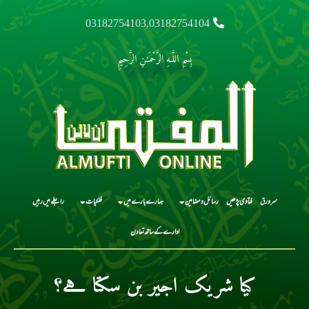
03182754103,03182754104
بِسْمِ اللَّـهِ الرَّحْمَـٰنِ الرَّحِيمِ
سرورق
فتاوی پڑھیں
رسائل و مضامین
ہمارے بارے میں
فلکیات
رابطے میں رہیں
ادارے کے ساتھ تعاون
کیا شریک اجیر بن سکتا ہے؟