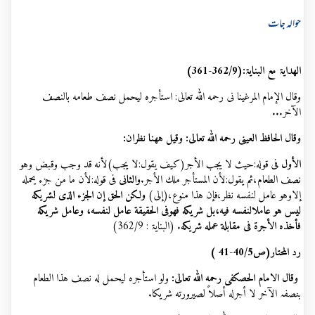
حوالہ جات
الھدایۃ مع البنایۃ:(
361-362/9
)
وقال الإمام المرغينا نى رحمه الله تعالى: استأجره ليحمل نصف طعامه بالنصف
الآخر...
وقال الحافظ العينى رحمه الله تعالى: وقيل ههنا نظران:
الأول
فى قوله:حيث لا يجب الأجر(كيف يقول:لا يجب)لأنه قد وجب وقبض وهو
نصف الطعام،ثم يقول:لأن المستأجر ملك الأجر.
والثانى
فى قوله:لأن ما من جزء يحمله
إلاوهو عامل لنفسه نظر،فإن هذا منوع،(إلى)
ولكن الحق إن الجزء الذى لشريكه
ليس هو عاملالنفسه فيه
،
بل شريكه فهوفى الحقيقة عامل لنفسه، وعامل شريكه
فأخذه الأجرة فى مقابلة عمله شريكه
. (البنایۃ :
362/9
)
رد المحتار(ص
41-40/5
)
وقال الامام الحصكفى رحمه الله تعالى:
ولو استأجره ليحمل له نصف هذا الطعام
بنصفہ الآخر لا أجرله أصلاً لصيرورته شريكا.