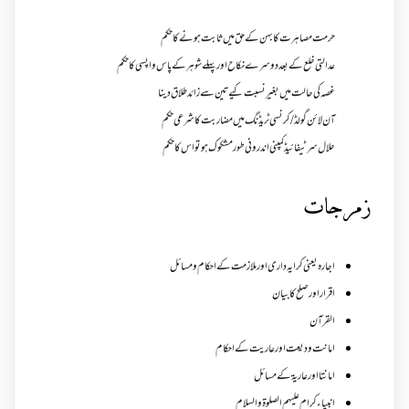
حرمت مصاہرت کا بہن کے حق میں ثابت ہونے کا حکم
عدالتی خلع کے بعد دوسرے نکاح اور پہلے شوہر کے پاس واپسی کا حکم
غصہ کی حالت میں بغیر نسبت کیے تین سے زائد طلاق دینا
آن لائن گولڈ /کرنسی ٹریڈنگ میں مضاربت کا شرعی حکم
حلال سرٹیفائیڈ کمپنی اندرونی طور مشکوک ہو تو اس کا حکم
زمرجات
اجارہ یعنی کرایہ داری اور ملازمت کے احکام و مسائل
اقرار اور صلح کا بیان
القرآن
امانت ودیعت اورعاریت کے احکام
امانتا اور عاریة کے مسائل
انبیاء کرام علیہم الصلوۃ والسلام