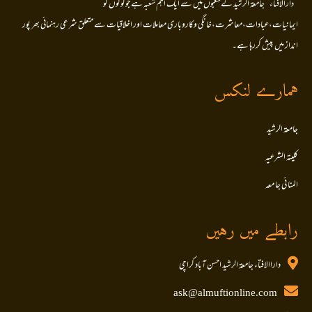
’’دارالافتاء ‘‘جامعۃ الرشید کےشعبوں میں سے ایک اہم شعبہ ہے جو لوگوں کو
ایمانیات،عبادات،معاشرت،خانگی وکاروباری معاملات اور اخلاقیات سے متعلق شرعی رہنمائی بھر پور
انداز میں پیش کررہا ہے۔
ہمارے لنکس
جامعۃ الرشید
کلیتہ الشرعیہ
المنا ئی جا معہ
رابطے میں رہیں
داراالافتاء جامعۃ الرشید احسن آباد کراچی
ask@almuftionline.com