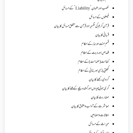
غصب اورضمان”Liability” کے مسائل
فیصلوں کے مسائل
قرآن کریم کی تفسیر اور قرآن سے متعلق مسائل کا بیان
قربانی کا بیان
قسم منت اور نذر کے احکام
قصاص اور دیت کے احکام
کفالت (ضمانت) کے احکام
کھیتی باڑی اور بٹائی کے احکام
گروی رکھنے کا بیان
گری ہوئی چیزوں اورگمشدہ بچے کے ملنے کا بیان
مضاربت کا بیان
معاشرت کے آداب و حقوق کا بیان
مقالات ومضامین
میراث کے مسائل