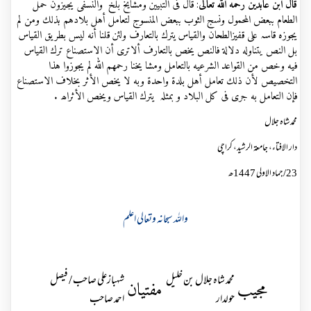
قال ابن عابدين رحمه الله تعالى
: قال فى التبيين ومشايخ بلخ والنسفى يجيزون حمل
الطعام ببعض المحمول ونسج الثوب ببعض المنسوج لتعامل أهل بلادهم بذلك ومن لم
يجوزه قاسہ على قفيزالطحان والقياس يترك بالتعارف ولئن قلنا أنه ليس بطريق القياس
بل النص يتناوله دلالة فالنص يخص بالتعارف
ألاترى أن الاستصناع ترك القياس
فيه وخص من القواعد الشرعيه بالتعامل
ومشا يخنا رحمهم الله لم يجوزوا هذا
التخصيص لأن ذلك تعامل أهل بلدة
واحدة وبه لا يخص الأثر بخلاف الاستصناع
فإن التعامل به جرى فى كل البلاد و
بمثلہ يترك القياس ويخص الأثراھ .
محمد شاہ جلال
دار الافتاء، جامعۃ الرشید، کراچی
23
/
جماد الاولی
1447
ھ
واللہ سبحانہ وتعالی اعلم
محمد شاہ جلال بن خلیل
شہبازعلی صاحب / فیصل
مجیب
مفتیان
حولدار
احمد صاحب