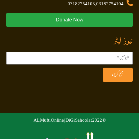
03182754103,03182754104
Donate Now
نیوز لیٹر
جمع کریں
DiGi Sahoolat
© 2022 AL Mufti Online |