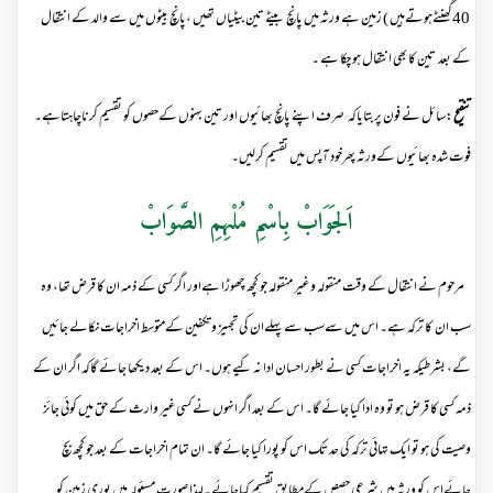
40گھنٹےہوتےہیں ) زمین ہے ورثہ میں پانچ بیٹے تین بیٹیاں تھیں ،پانچ بیٹوں میں سے والد کے انتقال
کے بعد تین کا بھی انتقال ہو چکا ہے ۔
تنقیح
:سائل نے فون پربتایاکہ صرف اپنے پانچ بھائیوں اور تین بہنوں کےحصوں کو تقسیم کرناچاہتاہے۔
فوت شدہ بھائیوں کےورثہ پھرخود آپس میں تقسیم کرلیں۔
اَلجَوَابْ بِاسْمِ مُلْہِمِ الصَّوَابْ
مرحوم نے انتقال کے وقت منقولہ و غیر منقولہ جو کچھ چھوڑا ہےاور اگر کسی کے ذمہ ان کا قرض تھا، وہ
سب ان کا ترکہ ہے۔ اس میں سےسب سے پہلےان کی تجہیز و تکفین کےمتوسط اخراجات نکالے جائیں
گے، بشرطیکہ یہ اخراجات کسی نے بطور احسان ادا نہ کیے ہوں۔ اس کے بعد دیکھا جائے گاکہ اگر ان کے
ذمہ کسی کا قرض ہو تو وہ ادا کیا جائے گا۔ اس کے بعد اگر انہوں نے کسی غیر وارث کے حق میں کوئی جائز
وصیت کی ہو تو ایک تہائی ترکہ کی حد تک اس کو پورا کیا جائے گا۔ ان تمام اخراجات کے بعد جو کچھ بچ
جائےاس کو ورثہ میں شرعی حصص کےمطابق تقسیم کیاجائے۔لہذا صورت مسئولہ میں پوری زمین کو