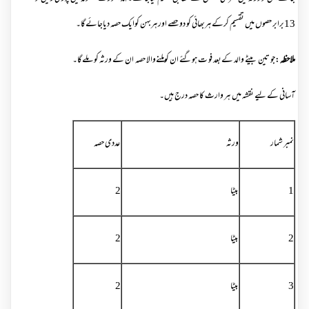
13برابر حصوں میں تقسیم کرکےہربھائی کو دو حصے اورہربہن کوایک حصہ دیاجائےگا۔
ملاحظہ
:جو تین بیٹے والد کےبعد فو ت ہوگئے ان کوملنےوالا حصہ ان کے ورثہ کو ملےگا۔
آسانی کے لیے نقشہ میں ہر وارث کا حصہ درج ہیں۔
نمبر شمار
ورثہ
عددی حصہ
1
بیٹا
2
2
بیٹا
2
3
بیٹا
2