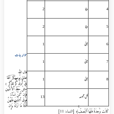
4
بیٹا
2
5
بیٹا
2
6
بیٹی
1
حوالہ جات
7
بیٹی
1
قال اللہ
تعالي:يُوصِيكُمُ ٱللَّهُ
8
بیٹی
1
فِيٓ أَولَٰدِكُم
لِلذَّكَرِ
مِثلُ حَظِّ ٱلأُنثَيَينِۚ
فَإِن كُنَّ نِسَآءٗ
کل مجموعہ
13
فَوقَ ٱثنَتَينِ فَلَهُنَّ
ثُلُثَا مَا تَرَكَ
وَإِن
كَانَت وَٰحِدَةٗ فَلَهَا ٱلنِّصفُۚ﴾ [النساء: 11]