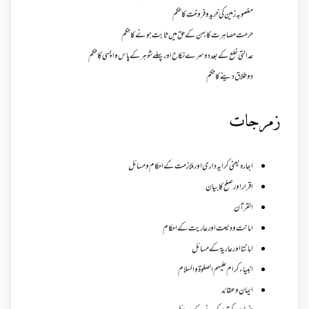
مغصوبہ زمین کی خرید و فروخت کا حکم
حرمت مصاہرت کا بہن کے حق میں ثابت ہونے کا حکم
عدالتی خلع کے بعد دوسرے نکاح اور پہلے شوہر کے پاس واپسی کا حکم
دو طلاق دینے کا حکم
زمرجات
اجارہ یعنی کرایہ داری اور ملازمت کے احکام و مسائل
اقرار اور صلح کا بیان
القرآن
امانت ودیعت اورعاریت کے احکام
امانتا اور عاریة کے مسائل
انبیاء کرام علیہم الصلوۃ والسلام
ایمان وعقائد