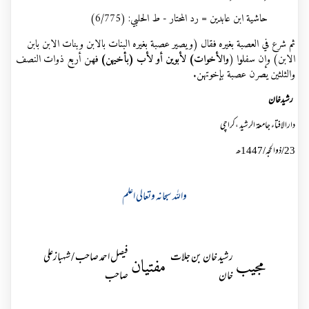
حاشية ابن عابدين = رد المحتار - ط الحلبي: (
6/775
)
ثم شرع في العصبة بغيره فقال (ويصير عصبة بغيره البنات بالابن وبنات الابن بابن
الابن) وإن سفلوا (
والأخوات) لأبوين أو لأب (بأخيهن)
فهن أربع ذوات النصف
والثلثين يصرن عصبة بإخوتهن
.
رشيدخان
دارالافتاء جامعۃ الرشید ،کراچی
23/ذوالحجہ/
1447
ھ
واللہ سبحانہ وتعالی اعلم
رشید خان بن جلات
فیصل احمد صاحب / شہبازعلی
مجیب
مفتیان
خان
صاحب