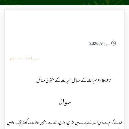
جون 9, 2026
میراث کے مسائل
90627
میراث کے مسائل
میراث کے متفرق مسائل
سوال
علمائے کرام سے اس مسئلہ کےبارےمیں شرعی رہنمائی درکار ہے۔پچیس ایکڑ سات گھنٹے(ایک ایکڑمیں