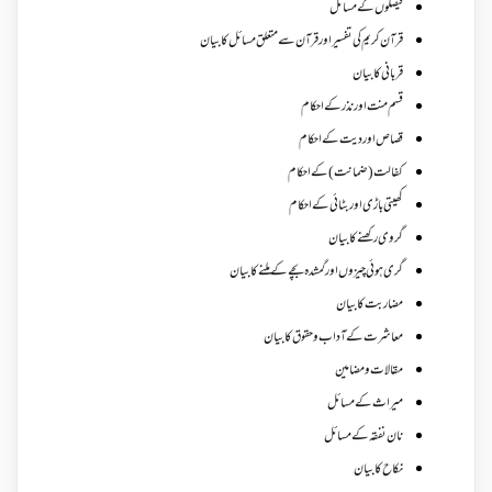
فیصلوں کے مسائل
قرآن کریم کی تفسیر اور قرآن سے متعلق مسائل کا بیان
قربانی کا بیان
قسم منت اور نذر کے احکام
قصاص اور دیت کے احکام
کفالت (ضمانت) کے احکام
کھیتی باڑی اور بٹائی کے احکام
گروی رکھنے کا بیان
گری ہوئی چیزوں اورگمشدہ بچے کے ملنے کا بیان
مضاربت کا بیان
معاشرت کے آداب و حقوق کا بیان
مقالات ومضامین
میراث کے مسائل
نان نفقہ کے مسائل
نکاح کا بیان