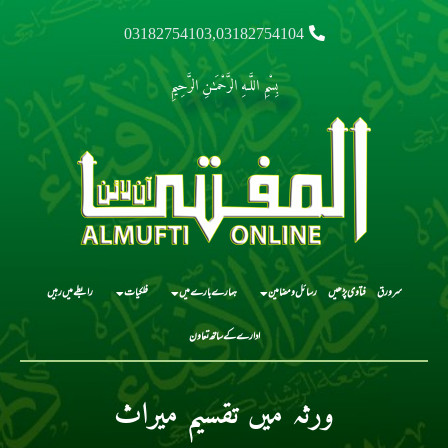
03182754103,03182754104
بِسْمِ اللَّـهِ الرَّحْمَـٰنِ الرَّحِيمِ
سرورق
فتاوی پڑھیں
رسائل و مضامین
ہمارے بارے میں
فلکیات
رابطے میں رہیں
ادارے کے ساتھ تعاون
ورثہ میں تقسیم میراث