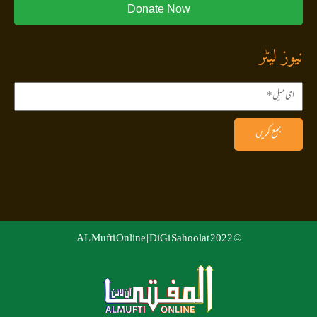
Donate Now
نیوز لیٹر
جمع کریں
DiGi Sahoolat
© 2022 AL Mufti Online |