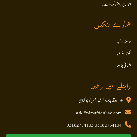
انداز میں پیش کررہا ہے۔
ہمارے لنکس
جامعۃ الرشید
کلیتہ الشرعیہ
المنا ئی جا معہ
رابطے میں رہیں
داراالافتاء جامعۃ الرشید احسن آباد کراچی
ask@almuftionline.com
03182754103,03182754104