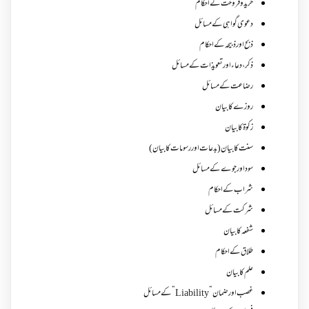
خرید و فروخت کے احکام
دعوی گواہی کے مسائل
ذبح اور ذبیحہ کے احکام
ذکر،دعاء اور تعویذات کے مسائل
رضاعت کے مسائل
روزے کا بیان
زکوة کابیان
سنت کا بیان (بدعات اور رسومات کا بیان)
سود اور جوے کے مسائل
شراب کے احکام
شرکت کے مسائل
شفعہ کا بیان
طلاق کے احکام
علم کا بیان
غصب اورضمان”Liability” کے مسائل