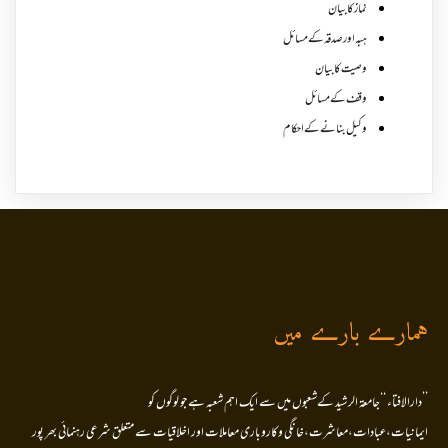
نماز کا بیان
ہبہ اور صدقہ کے مسائل
وصیت کا بیان
وقف کے مسائل
وکیل بنانے کے احکام
ہمارے بارے میں
’’دارالافتاء ‘‘جامعۃ الرشید کےشعبوں میں سے ایک اہم شعبہ ہے جو لوگوں کو
ایمانیات،عبادات،معاشرت،خانگی وکاروباری معاملات اور اخلاقیات سے متعلق شرعی رہنمائی بھر پور