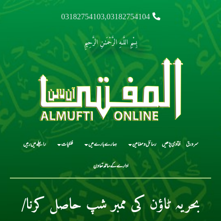
03182754103,03182754104
بِسْمِ اللَّـهِ الرَّحْمَـٰنِ الرَّحِيمِ
سرورق
فتاوی پڑھیں
رسائل و مضامین
ہمارے بارے میں
فلکیات
رابطے میں رہیں
ادارے کے ساتھ تعاون
بحریہ ٹاؤن کی ممبر شپ حاصل کرنا/