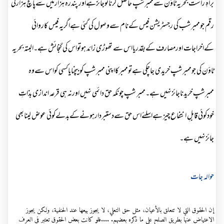
براہِ راست بحریہ ٹاؤن سےممبرشپ حاصل کرناتوجائزہےاور پندرہ ہزارمیں سےپانچ ہزارکی
رقم جوممبرشب کی رجسٹریشن فیس کےنام سےوصول کی گئی ہےاگریہ فیس کاروائی
کےاخراجات اورمصارف کےبقدریااس سے تھوڑی زائد ہوتواس کی گنجائش ہے۔البتہ بحریہ
ٹاؤن کی جوممبرشپ خریدی جاچکی ہےتوممبرکااپنی ممبرشپ کوبیچنایاکسی کواس سےوہ
ممبرشپ خریدناجائزنہیں ہے۔ممبر شپ چونکہ حق دائمی نہیں اورنہ ہی قرعہ اندازی بذاتِ
خودکوئی قابلِ انتفاع چیز ہےاسلئےاس حق سےدستبردارہونےکےبدلےکوئی عوض لینابھی
جائزنہیں ہے۔
حوالہ جات
إن الحقوق التي لا تتعلق بالأعيان، مثل حق التعلي، لا يجوز بيعها عند الحنفية، ولكن يجوز
الاعتياض عنها بطريق الصلح على ما ذكره بعضهم. ....فلو كانت بعض الحقوق تعتبر في العرف