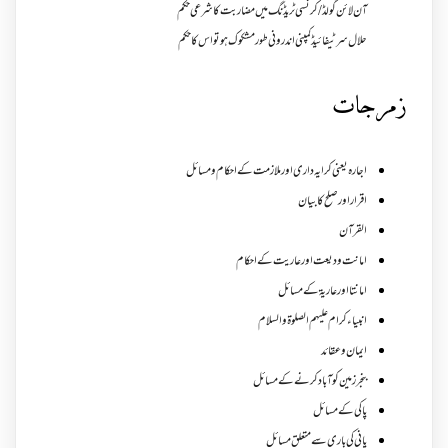
آن لائن گولڈ /کرنسی ٹریڈنگ میں مضاربت کا شرعی حکم
حلال سرٹیفائیڈ کمپنی اندرونی طور مشکوک ہو تو اس کا حکم
زمرجات
اجارہ یعنی کرایہ داری اور ملازمت کے احکام و مسائل
اقرار اور صلح کا بیان
القرآن
امانت ودیعت اورعاریت کے احکام
امانتا اور عاریة کے مسائل
انبیاء کرام علیہم الصلوۃ والسلام
ایمان وعقائد
بنجر زمین کو آباد کرنے کے مسائل
پاکی کے مسائل
پانی کی باری سے متعلق مسائل