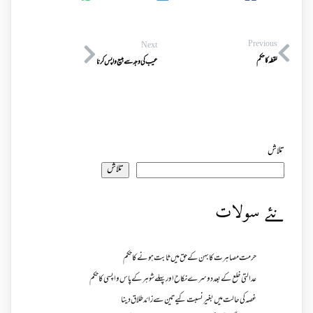
Previous
Next
لقطہ کا حکم
عیب کی وجہ سے مبیع واپس کرنا
تلاش
تلاش
نئے سولات
حرمت مصاہرت کا بہن کے حق میں ثابت ہونے کا حکم
عدالتی خلع کے بعد دوسرے نکاح اور پہلے شوہر کے پاس واپسی کا حکم
غصہ کی حالت میں بغیر نسبت کیے تین سے زائد طلاق دینا