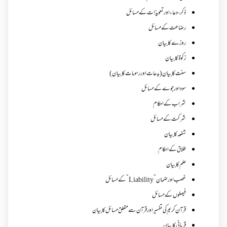
ذکر،دعاء اور تعویذات کے مسائل
رضاعت کے مسائل
روزے کا بیان
زکوة کابیان
سنت کا بیان (بدعات اور رسومات کا بیان)
سود اور جوے کے مسائل
شراب کے احکام
شرکت کے مسائل
شفعہ کا بیان
طلاق کے احکام
علم کا بیان
غصب اورضمان”Liability” کے مسائل
فیصلوں کے مسائل
قرآن کریم کی تفسیر اور قرآن سے متعلق مسائل کا بیان
قربانی کا بیان