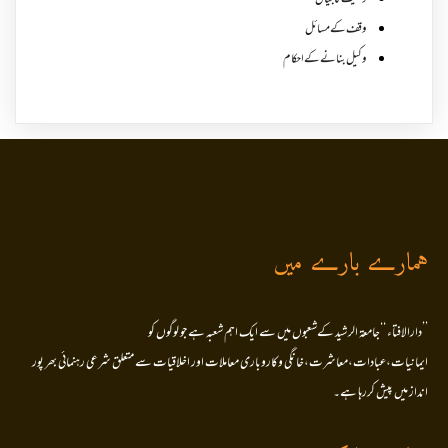
وصیت کا بیان
وقف کے مسائل
وکیل بنانے کے احکام
ہمارے بارے میں
’’دارالافتاء ‘‘جامعۃ الرشید کےشعبوں میں سے ایک اہم شعبہ ہے جو لوگوں کو
ایمانیات،عبادات،معاشرت،خانگی وکاروباری معاملات اور اخلاقیات سے متعلق شرعی رہنمائی بھر پور
انداز میں پیش کررہا ہے۔