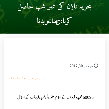
بحریہ ٹاؤن کی ممبر شپ حاصل
کرنا،بیچناخریدنا
جولائی 30, 2017
خرید و فروخت کے احکام
60095
خرید و فروخت کے احکام
حقوق کی خریدوفروخت کے مسائل