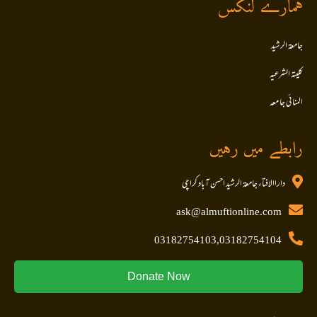
ہمارے لنکس
جامعۃ الرشید
کلیتہ الشرعیہ
المنا ئی جا معہ
رابطے میں رہیں
داراالافتاء جامعۃ الرشید احسن آباد کراچی
ask@almuftionline.com
03182754103,03182754104
Donate Now