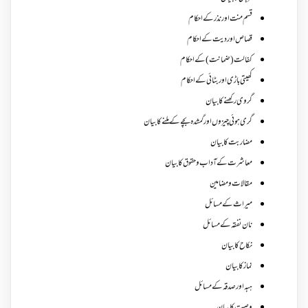
قسم منت اور نذر کے احکام
قصاص اور دیت کے احکام
کفالت (ضمانت) کے احکام
کھیتی باڑی اور بٹائی کے احکام
گروی رکھنے کا بیان
گری ہوئی چیزوں اورگمشدہ بچے کے ملنے کا بیان
مضاربت کا بیان
معاشرت کے آداب و حقوق کا بیان
مقالات ومضامین
میراث کے مسائل
نان نفقہ کے مسائل
نکاح کا بیان
نماز کا بیان
ہبہ اور صدقہ کے مسائل