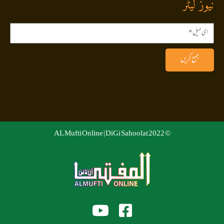
نیوز لیٹر
جمع کریں
DiGi Sahoolat
© 2022 AL Mufti Online |