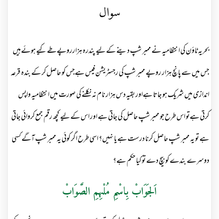
سوال
بحریہ ٹاؤن کی انتظامیہ نے ممبر شپ دینے کے لیے پندرہ ہزارروپےطے کیے ہوئےہیں
جس میں سے پانچ ہزار روپے ممبر شپ کی رجسٹریشن فیس ہےجس کو حاصل کر کے بندہ قرعہ
اندازی میں شریک ہو جاتا ہےاور بقیہ دس ہزار نام نہ نکلنے کی صورت میں انتظامیہ واپس
کرتی ہےتو اس طرح جو ممبر شپ حاصل کی جاتی ہے اور اس کے لیے کچھ رقم جمع کروائی جاتی
ہے تو یہ ممبر شپ حاصل کرنا درست ہے یا نہیں؟ اسی طرح اگر کوئی یہ ممبر شپ آگے کسی
دوسرے بندے کو بیچ دے تو کیا حکم ہے؟
اَلجَوَابْ بِاسْمِ مُلْہِمِ الصَّوَابْ