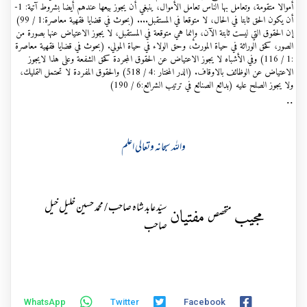
أموالا متقومة، وتعامل بها الناس تعامل الأموال، ينبغي أن يجوز بيعها عندهم أيضا بشروط آتية: 1-
أن يكون الحق ثابتا في الحال، لا متوقعا في المستقبل.... (بحوث في قضايا فقهية معاصرة:1 / 99)
إن الحقوق التي ليست ثابتة الآن، وإنما هي متوقعة في المستقبل، لا يجوز الاعتياض عنها بصورة من
الصور، كحق الوراثة في حياة المورث، وحق الولاء في حياة المولي. (بحوث في قضايا فقهية معاصرة
:1 / 116) وفي الأشباه لا يجوز الاعتياض عن الحقوق المجردة كحق الشفعة وعلى هذا لایجوز
الاعتیاض عن الوظائف بالاوقاف. (الدر المختار :4 / 518) والحقوق المفردة لا تحتمل التمليك،
ولا يجوز الصلح عليه (بدائع الصنائع في ترتيب الشرائع:6 / 190)
..
واللہ سبحانہ وتعالی اعلم
سیّد عابد شاہ صاحب / محمد حسین خلیل خیل
مجیب
مفتیان
متخصص
صاحب
WhatsApp
Twitter
Facebook