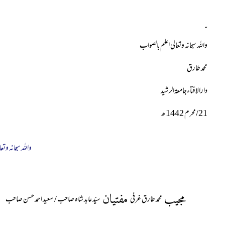
۔
واللہ سبحانہ وتعالی اعلم بالصواب
محمد طارق
دارالافتاءجامعۃالرشید
21
/
محرم 1442ھ
واللہ سبحانہ وتعا
مجیب
مفتیان
محمد طارق غرفی
سیّد عابد شاہ صاحب / سعید احمد حسن صاحب