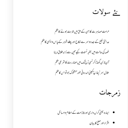
نئے سولات
حرمت مصاہرت کا بہن کے حق میں ثابت ہونے کا حکم
عدالتی خلع کے بعد دوسرے نکاح اور پہلے شوہر کے پاس واپسی کا حکم
غصہ کی حالت میں بغیر نسبت کیے تین سے زائد طلاق دینا
آن لائن گولڈ /کرنسی ٹریڈنگ میں مضاربت کا شرعی حکم
حلال سرٹیفائیڈ کمپنی اندرونی طور مشکوک ہو تو اس کا حکم
زمرجات
اجارہ یعنی کرایہ داری اور ملازمت کے احکام و مسائل
اقرار اور صلح کا بیان