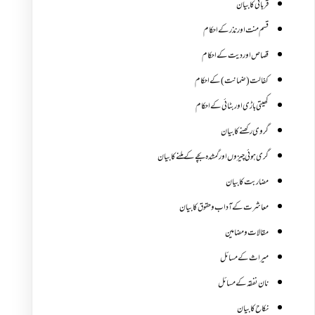
قربانی کا بیان
قسم منت اور نذر کے احکام
قصاص اور دیت کے احکام
کفالت (ضمانت) کے احکام
کھیتی باڑی اور بٹائی کے احکام
گروی رکھنے کا بیان
گری ہوئی چیزوں اورگمشدہ بچے کے ملنے کا بیان
مضاربت کا بیان
معاشرت کے آداب و حقوق کا بیان
مقالات ومضامین
میراث کے مسائل
نان نفقہ کے مسائل
نکاح کا بیان