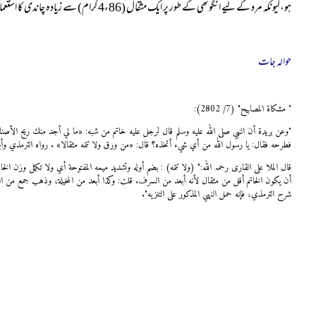
ہو،کیونکہ مرد کے لیے انگوٹھی کے طور پر ایک مثقال (86ء4گرام) سے زیادہ چاندی کا استعمال مناسب نہیں۔
حوالہ جات
" مشكاة المصابيح" (7/ 2802):
"وعن بريدة أن النبي صلى الله عليه وسلم قال لرجل عليه خاتم من شبه: «ما لي أجد منك ريح الأص
فطرحه فقال: يا رسول الله من أي شيء أتخذه؟ قال: «من ورق ولا تتمه مثقالا» . رواه الترمذي وأبو
قال الملا علی القاری رحمہ اللہ:" (ولا تتمه) : بضم أوله وتشديد ميمه المفتوحة أي ولا تكمل وزن الخا
أن يكون الخاتم أقل من مثقال لأنه أبعد من السرف. قلت: وكذا أبعد من المخيلة، وذهب جمع من الشا
شرح الترمذي، فإنه حمل النهي المذكور على التنزيه".