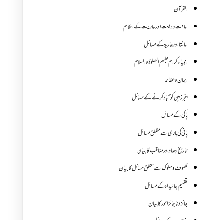
القرآن
امانت ودیعت اورعاریت کے احکام
امانتا اور عاریة کے مسائل
انبیاء کرام علیہم الصلوۃ والسلام
ایمان وعقائد
بنجر زمین کو آباد کرنے کے مسائل
پاکی کے مسائل
پانی کی باری سے متعلق مسائل
تاریخ،جہاد اور مناقب کا بیان
تصوف و سلوک سے متعلق مسائل کا بیان
تقسیم جائیداد کے مسائل
جائز و ناجائزامور کا بیان