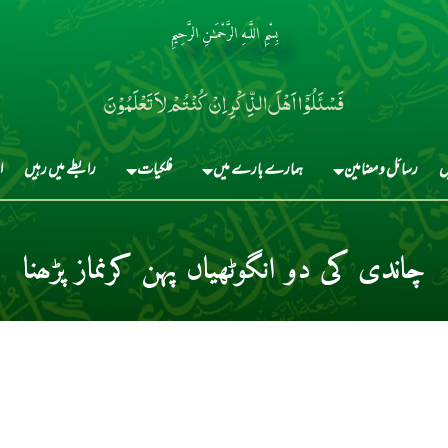
بِسْمِ اللَّـهِ الرَّحْمَـٰنِ الرَّحِيمِ
فَسْئَلُوْٓا اَہْلَ الذِّکْرِ اِنْ کُنْتُمْ لاَ تَعْلَمُوْنَ
ں
رسائل و مضامین
ہمارے بارے میں
فلکیات
رابطے میں رہیں
ا
چاندی کی دو انگوٹھیاں پہن کرنماز پڑھنا