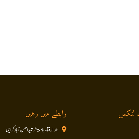
 لنکس
رابطے میں رہیں
داراالافتاء جامعۃ الرشید احسن آباد کراچی