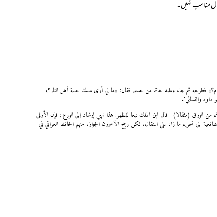
نام؟» فطرحه ثم جاء وعليه خاتم من حديد فقال: «ما لي أرى عليك حلية أهل النار؟»
 داود والنسائي".
تم من الورق (مثقالا) : قال ابن الملك تبعا للمظهر: هذا نهي إرشاد إلى الورع ; فإن الأولى
فعية إلى تحريم ما زاد على المثقال، لكن رجح الآخرون الجواز، منهم الحافظ العراقي في