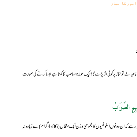
امور کا بیان
پہن لے تو نماز پر کوئی اثر پڑے گا؟ایک مولانا صاحب کا کہنا ہے ایسا کرنے کی صورت
ہِمِ الصَّوَابْ
ساڑھے چار ماشے کی دو انگوٹھیاں پہننے سے نماز پر تو کوئی اثر نہیں پڑے گا،البتہ اس بات کا لحاظ رہے کہ ان دونوں انگوٹھیوں کا مجموعی وزن ایک مثقال (86ء4گرام) سےزیادہ نہ