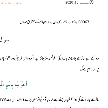
ستمبر 10, 2020
جائز و ناجائز
69963
جائز و ناجائزامور کا بیان
جائز و ناجائز کے متفرق مسائل
سوال
مرد کے لیے ساڑھے چار ماشہ چاندی کی انگوٹھی پہننا جائز ہے،اگر وہ اس طرح کی دو انگوٹھیاں 
میں نماز نہیں ہوگی۔
اَلجَوَابْ بِاسْمِ مُلْ