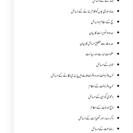
جنازے کےمسائل
جہاد اور قیدیوں کو غلام بنانے کے مسائل
حج کے احکام ومسائل
حدود و تعزیرات کا بیان
حدیث سے متعلق مسائل کا بیان
حکومت امارت اور سیاست
حوالہ کے مسائل
خرید و فروخت اور دیگر معاملات میں پابندی لگانے کے مسائل
خرید و فروخت کے احکام
دعوی گواہی کے مسائل
ذبح اور ذبیحہ کے احکام
ذکر،دعاء اور تعویذات کے مسائل
رضاعت کے مسائل