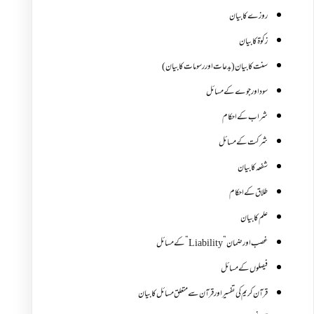
روزے کا بیان
زکوة کابیان
سنت کا بیان (بدعات اور رسومات کا بیان)
سود اور جوے کے مسائل
شراب کے احکام
شرکت کے مسائل
شفعہ کا بیان
طلاق کے احکام
علم کا بیان
غصب اورضمان”Liability” کے مسائل
فیصلوں کے مسائل
قرآن کریم کی تفسیر اور قرآن سے متعلق مسائل کا بیان