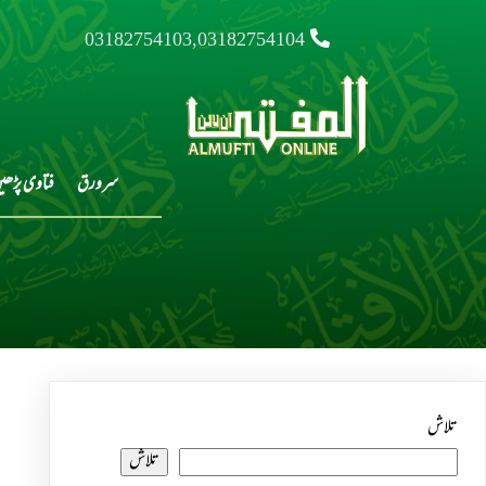
03182754103,03182754104
سرورق
فتاوی پڑھی
تلاش
تلاش