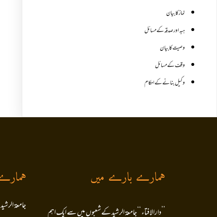
نماز کا بیان
ہبہ اور صدقہ کے مسائل
وصیت کا بیان
وقف کے مسائل
وکیل بنانے کے احکام
ہمارے بارے میں
ہمارے
جامعۃ الرشید
’’دارالافتاء ‘‘جامعۃ الرشید کےشعبوں میں سے ایک اہم