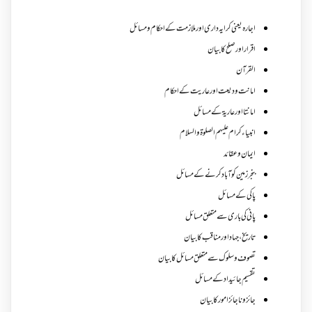
اجارہ یعنی کرایہ داری اور ملازمت کے احکام و مسائل
اقرار اور صلح کا بیان
القرآن
امانت ودیعت اورعاریت کے احکام
امانتا اور عاریة کے مسائل
انبیاء کرام علیہم الصلوۃ والسلام
ایمان وعقائد
بنجر زمین کو آباد کرنے کے مسائل
پاکی کے مسائل
پانی کی باری سے متعلق مسائل
تاریخ،جہاد اور مناقب کا بیان
تصوف و سلوک سے متعلق مسائل کا بیان
تقسیم جائیداد کے مسائل
جائز و ناجائزامور کا بیان