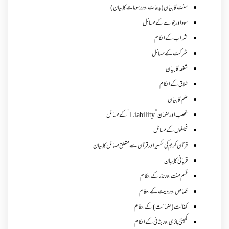
سنت کا بیان (بدعات اور رسومات کا بیان)
سود اور جوے کے مسائل
شراب کے احکام
شرکت کے مسائل
شفعہ کا بیان
طلاق کے احکام
علم کا بیان
غصب اورضمان”Liability” کے مسائل
فیصلوں کے مسائل
قرآن کریم کی تفسیر اور قرآن سے متعلق مسائل کا بیان
قربانی کا بیان
قسم منت اور نذر کے احکام
قصاص اور دیت کے احکام
کفالت (ضمانت) کے احکام
کھیتی باڑی اور بٹائی کے احکام