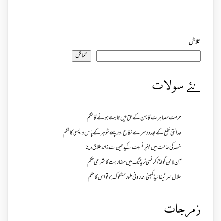
تلاش
تلاش
نئے سولات
حرمت مصاہرت کا بہن کے حق میں ثابت ہونے کا حکم
عدالتی خلع کے بعد دوسرے نکاح اور پہلے شوہر کے پاس واپسی کا حکم
غصہ کی حالت میں بغیر نسبت کیے تین سے زائد طلاق دینا
آن لائن گولڈ /کرنسی ٹریڈنگ میں مضاربت کا شرعی حکم
حلال سرٹیفائیڈ کمپنی اندرونی طور مشکوک ہو تو اس کا حکم
زمرجات