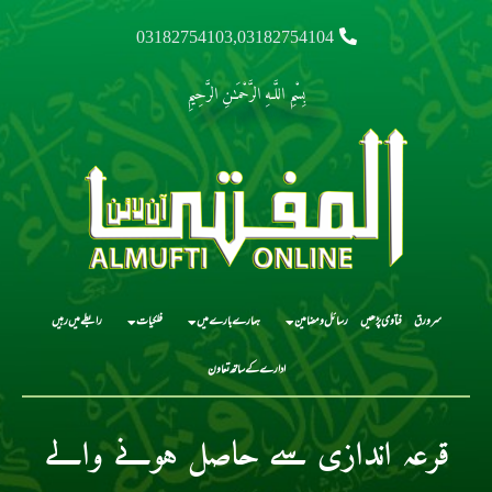
03182754103,03182754104
بِسْمِ اللَّـهِ الرَّحْمَـٰنِ الرَّحِيمِ
سرورق
فتاوی پڑھیں
رسائل و مضامین
ہمارے بارے میں
فلکیات
رابطے میں رہیں
ادارے کے ساتھ تعاون
قرعہ اندازی سے حاصل ہونے والے