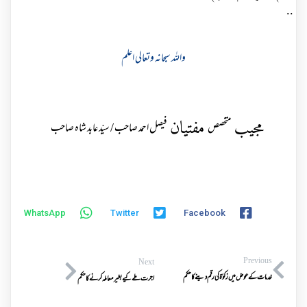
..
واللہ سبحانہ وتعالی اعلم
مجیب
مفتیان
متخصص
فیصل احمد صاحب / سیّد عابد شاہ صاحب
WhatsApp
Twitter
Facebook
Previous
Next
خدمات کے عوض میں زکوٰۃ کی رقم دینے کا حکم
اجرت طے کیے بغیر معاملہ کرنے کا حکم