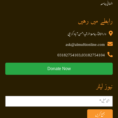
المنا ئی جا معہ
رابطے میں رہیں
داراالافتاء جامعۃ الرشید احسن آباد کراچی
ask@almuftionline.com
03182754103,03182754104
Donate Now
نیوز لیٹر
جمع کریں