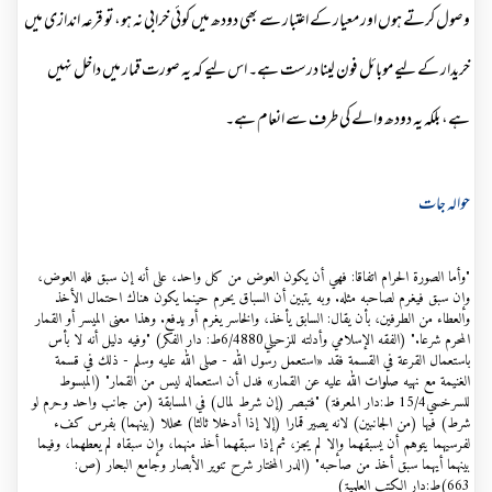
وصول کرتے ہوں اور معیار کے اعتبار سے بھی دودھ میں کوئی خرابی نہ ہو، تو قرعہ اندازی میں
خریدار کے لیے موبائل فون لینا درست ہے۔ اس لیے کہ یہ صورت قمار میں داخل نہیں
ہے، بلکہ یہ دودھ والے کی طرف سے انعام ہے۔
حوالہ جات
"وأما الصورة الحرام اتفاقا: فهي أن يكون العوض من كل واحد، على أنه إن سبق فله العوض،
وإن سبق فيغرم لصاحبه مثله. وبه يتبين أن السباق يحرم حينما يكون هناك احتمال الأخذ
والعطاء من الطرفين، بأن يقال: السابق يأخذ، والخاسر يغرم أو يدفع. وهذا معنى الميسر أو القمار
المحرم شرعا." (الفقه الإسلامي وأدلته للزحيلي6/4880ط: دار الفکر) "وفيه دليل أنه لا بأس
باستعمال القرعة في القسمة فقد «استعمل رسول الله - صلى الله عليه وسلم - ذلك في قسمة
الغنيمة مع نهيه صلوات الله عليه عن القمار» فدل أن استعماله ليس من القمار" (المبسوط
للسرخسي15/4 ط:دار المعرفۃ) "فتبصر (إن شرط لمال) في المسابقة (من جانب واحد وحرم لو
شرط) فيها (من الجانبين) لانه يصير قمارا (إلا إذا أدخلا ثالثا) محللا (بينهما) بفرس كفء
لفرسيهما يتوهم أن يسبقهما وإلا لم يجز، ثم إذا سبقهما أخذ منهما، وإن سبقاه لم يعطهما، وفيما
بينهما أيهما سبق أخذ من صاحبه" (الدر المختار شرح تنوير الأبصار وجامع البحار (ص:
663)ط:دار الکتب العلمیۃ)