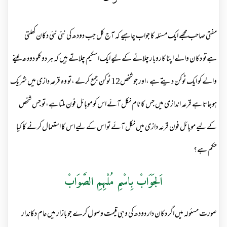
مفتی صاحب مجھے ایک مسئلہ کا جواب چاہیے کہ آج کل جب دودھ کی نئی نئی دکان کھلتی
ہےتو دکان والے اپنا کاروبار چلانے کے لیے ایک اسکیم چلاتے ہیں کہ ہر دوکلو دودھ لینے
والے کو ایک ٹوکن دیتے ہے ،اور جو شخص12 ٹوکن جمع کرلے ،تو وہ قرعہ دازی میں شریک
ہوجاتا ہے قرعہ اندازی میں جس کا نام نکل آئے اس کو موبائل فون ملتاہے،تو جس شخص
کے لیے موبائل فون قرعہ دازی میں نکل آئے تو اس کے لیے اس کا استعمال کرنے کا کیا
حکم ہے؟
اَلجَوَابْ بِاسْمِ مُلْہِمِ الصَّوَابْ
صورت مسئولہ میں اگر دکان دار دودھ کی وہی قیمت وصول کرے جو بازار میں عام دکاندار