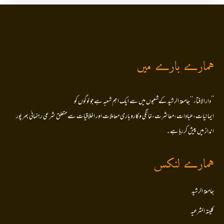
ہمارے بارے میں
’’دارالافتاء ‘‘جامعۃ الرشید کےشعبوں میں سے ایک اہم شعبہ ہے جو لوگوں کو
ایمانیات،عبادات،معاشرت،خانگی وکاروباری معاملات اور اخلاقیات سے متعلق شرعی رہنمائی بھر پور
انداز میں پیش کررہا ہے۔
ہمارے لنکس
جامعۃ الرشید
کلیتہ الشرعیہ