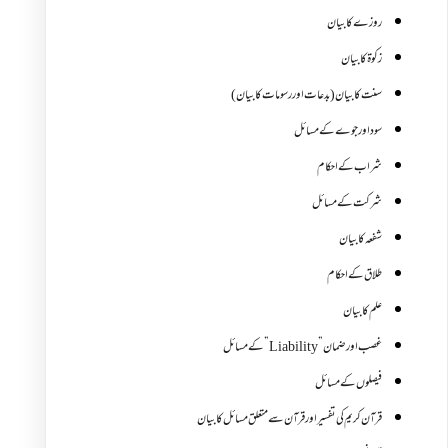
روزے کا بیان
زکوة کابیان
سنت کا بیان (بدعات اور رسومات کا بیان)
سود اور جوے کے مسائل
شراب کے احکام
شرکت کے مسائل
شفعہ کا بیان
طلاق کے احکام
علم کا بیان
غصب اورضمان”Liability” کے مسائل
فیصلوں کے مسائل
قرآن کریم کی تفسیر اور قرآن سے متعلق مسائل کا بیان