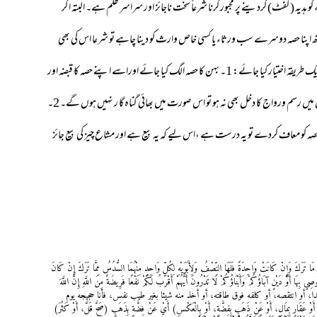
 ہدیہ (گفٹ) کردینے پر مجبور کرنا شرعاً سخت ناجائز اور سراسر ظلم ہے۔ البتہ اگر
ھ اپنا حصہ دوسرے سب ورثاء یا کسی خاص وارث کو دینا چاہے تو شرعا اس کی بھی
گنجائش ہے ۔ لیکن اس کے لیے ضروری ہے کہ ذیل میں دیئے گئے دو طریقوں میں سے کوئی ایک طریقہ اختیار کیا جائے: 1۔ بہن کا حصہ الگ کیا جائے اوراسے اپنے حصہ کا قبضہ اور
مکمل اختیار دیا جائے اور اس کے بعد بہن اپنی خوشی و رضامندی سے اپنا حصہ چھوڑدے ، اس میں رسم ورواج کا دخل بھی نہ ہو تو اس صورت میں بھائی گناہ گا ر نہیں ہوں گے۔ 2۔
حصہ کو معاف کردے تو یہ درست ہے ،اس لیے کہ یہ بیع ہے اور مشاع چیز کی بیع جائز
ُثَا مَا تَرَكَ وَإِنْ كَانَتْ وَاحِدَةً فَلَهَا النِّصْفُ وَلِأَبَوَيْهِ لِكُلِّ وَاحِدٍ مِنْهُمَا السُّدُسُ مِمَّا تَرَكَ إِنْ كَانَ
 يُوصِي بِهَا أَوْ دَيْنٍ آبَاؤُكُمْ وَأَبْنَاؤُكُمْ لَا تَدْرُونَ أَيُّهُمْ أَقْرَبُ لَكُمْ نَفْعًا فَرِيضَةً مِنَ اللَّهِ إِنَّ اللَّهَ
م قال: «ألا من ظلم معاهدا، أو انتقصه، أو كلفه فوق طاقته، أو أخذ منه شيئا بغير طيب نفس، فأنا حجيجه يوم
مْ عَنْ عَرَضٍ أَوْ عَقَارٍ بِمَالٍ، أَوْ عَنْ ذَهَبٍ بِفِضَّةٍ، أَوْ بِالْعَكْسِ) أَيْ عَنْ فِضَّةٍ بِذَهَبٍ (صَحَّ قَلَّ، أَوْ كَثُرَ)