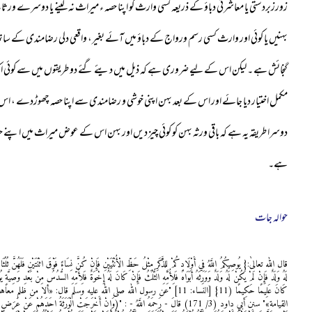
زورزبردستی یا معاشرتی دباؤ کے ذریعہ کسی وارث کو اپنا حصہ ء میراث نہ لینے یا دوسرے ورثاء کو
بہنیں یا کوئی اور وارث کسی رسم ورواج کے دباؤ میں آئے بغیر، واقعی دلی رضامندی کے سات
دوسرا طریقہ یہ ہے کہ باقی ورثہ بہن کو کوئی چیز دیں اور بہن اس کے عوض میراث میں اپنے 
ہے۔
حوالہ جات
قال اللہ تعالیٰ:{ يُوصِيكُمُ اللَّهُ فِي أَوْلَادِكُمْ لِلذَّكَرِ مِثْلُ حَظِّ الْأُنْثَيَيْنِ فَإِنْ كُنَّ نِسَاءً فَوْقَ اثْنَتَيْنِ فَلَهُنَّ ثُل
لَهُ وَلَدٌ فَإِنْ لَمْ يَكُنْ لَهُ وَلَدٌ وَوَرِثَهُ أَبَوَاهُ فَلِأُمِّهِ الثُّلُثُ فَإِنْ كَانَ لَهُ إِخْوَةٌ فَلِأُمِّهِ السُّدُسُ مِنْ بَعْدِ وَصِيَّةٍ
كَانَ عَلِيمًا حَكِيمًا (11} [النساء: 11] "عن رسول الله صلى الله عليه وسل
القيامة»" سنن أبي داود (3/ 171) قالَ - رَحِمَهُ اللَّهُ - : "(وَإِنْ أَخْرَجَتْ الْوَرَثَةُ احَدَهُ