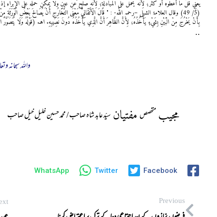
يَعْنِي قَلَّ مَا أَعْطَوْهُ أَوْ كَثُرَ؛ لِأَنَّهُ يُحْمَلُ عَلَى الْمُبَادَلَةِ؛ لِأَنَّهُ صُلْحٌ عَنْ عَيْنٍ وَلَا يُمْكِنُ حَمْلُهُ عَلَى ا
(5/ 49) وقال العلامۃ الشبلی –رحمہ اللہ- : " قَالَ الْأَتْقَانِيُّ مَعْنَى التَّخَارُجِ أَنْ يُصَالِحَ بَعْضُ الْوَرَثَةِ مِنْ نَصِيب
بِأَنْ يَخْرُجَ مِنْ الْبَيْنِ بِشَيْءٍ يَأْخُذُهُ؛ لِأَنَّ الظَّاهِرَ أَنَّ الَّذِي يَأْخُذُهُ دُونَ نَصِيبِهِ. اهـ. (قَوْلُهُ وَلَا يُتَصَوَّرُ 
..
واللہ سبحانہ وتعا
مجیب
مفتیان
متخصص
سیّد عابد شاہ صاحب / محمد حسین خلیل خیل صاحب
WhatsApp
Twitter
Facebook
Previous
ext