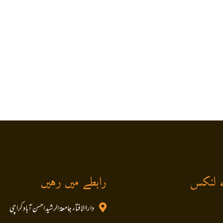
 لنکس
رابطے میں رہیں
داراالافتاء جامعۃ الرشید احسن آباد کراچی