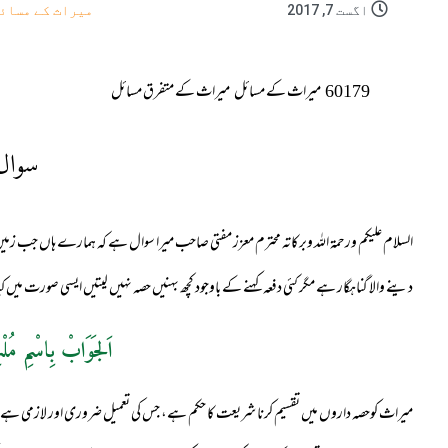
اگست 7, 2017
میراث کے مسائ
60179
میراث کے مسائل
میراث کے متفرق مسائل
سوال
السلام علیکم ورحمۃ اللہ وبرکاتہ محترم معزز مفتی صاحب میرا سوال ہے کہ ہمارے ہاں جب زمین 
دینے والا گناہگار ہے مگر کئی دفعہ کہنے کے باوجود کچھ بہنیں حصہ نہیں لیتیں ایسی صورت میں ک
اَلجَوَابْ بِاسْمِ مُلْ
میراث کوحصہ داروں میں تقسیم کرنا شریعت کا حکم ہے، جس کی تعمیل ضروری اور لازمی ہے