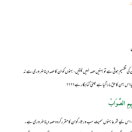
ل
کی تقسیم ہوتی ہے تو بہنیں حصہ نہیں لیتیں، بہنوں کو ان کا حصہ دینا ضروری ہے نہ
یا اس بہن کا حق مارا گیا ہے یعنی گناہگار ہے؟؟؟؟
ہِمِ الصَّوَابْ
،اس لیے شرعا بہنوں سمیت سب ورثاء کو ان کا مقرر کردہ حصہ دینا ضروری ہے۔