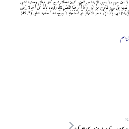
لْإِبْرَاءِ إذْ لَا دَيْنَ عَلَيْهِمْ وَلَا يُتَصَوَّرُ الْإِبْرَاءُ عَنْ الْعَيْنِ۔ "تبيين الحقائق شرح كنز الدقائق وحاشية الشلبي
ِهِ عَلَى شَيْءٍ فَيَخْرُجُ مِنْ الْبَيْنِ وَإِنَّمَا أَخَّرَ هَذَا الْفَصْلَ لِقِلَّةِ وُقُوعِهِ؛ لِأَنَّ كُلَّ أَحَدٍ لَا يَرْضَى
الْإِبْرَاءُ) أَيْ؛ لِأَنَّ الْإِبْرَاءَ عَنْ الْأَعْيَانِ غَيْرِ الْمَضْمُونَةِ لَا يَصِحُّ. اهـ " حاشية الشلبي (5/ 49)
لی اعلم
N