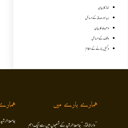
نماز کا بیان
ہبہ اور صدقہ کے مسائل
وصیت کا بیان
وقف کے مسائل
وکیل بنانے کے احکام
ہمارے بارے میں
ہمارے
جامعۃ الرشید
’’دارالافتاء ‘‘جامعۃ الرشید کےشعبوں میں سے ایک اہم