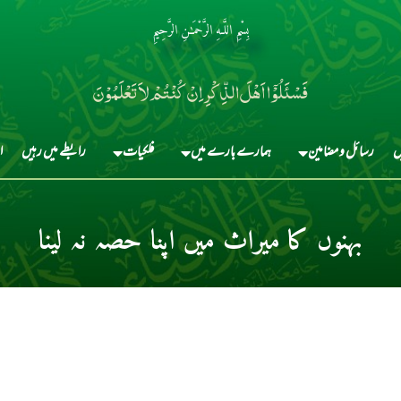
بِسْمِ اللَّـهِ الرَّحْمَـٰنِ الرَّحِيمِ
فَسْئَلُوْٓا اَہْلَ الذِّکْرِ اِنْ کُنْتُمْ لاَ تَعْلَمُوْنَ
ں
رسائل و مضامین
ہمارے بارے میں
فلکیات
رابطے میں رہیں
ا
بہنوں کا میراث میں اپنا حصہ نہ لینا