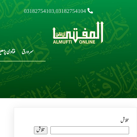
03182754103,03182754104
سرورق
فتاوی پڑھی
تلاش
تلاش