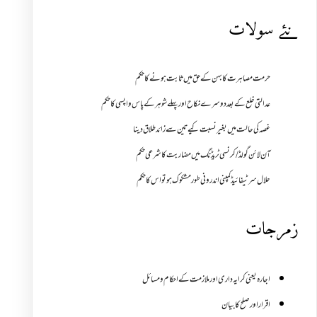
نئے سولات
حرمت مصاہرت کا بہن کے حق میں ثابت ہونے کا حکم
عدالتی خلع کے بعد دوسرے نکاح اور پہلے شوہر کے پاس واپسی کا حکم
غصہ کی حالت میں بغیر نسبت کیے تین سے زائد طلاق دینا
آن لائن گولڈ /کرنسی ٹریڈنگ میں مضاربت کا شرعی حکم
حلال سرٹیفائیڈ کمپنی اندرونی طور مشکوک ہو تو اس کا حکم
زمرجات
اجارہ یعنی کرایہ داری اور ملازمت کے احکام و مسائل
اقرار اور صلح کا بیان