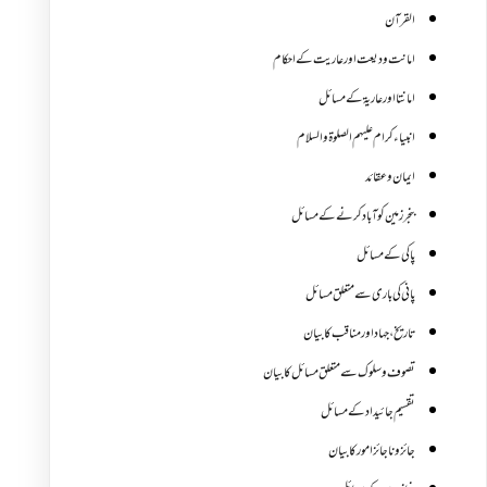
القرآن
امانت ودیعت اورعاریت کے احکام
امانتا اور عاریة کے مسائل
انبیاء کرام علیہم الصلوۃ والسلام
ایمان وعقائد
بنجر زمین کو آباد کرنے کے مسائل
پاکی کے مسائل
پانی کی باری سے متعلق مسائل
تاریخ،جہاد اور مناقب کا بیان
تصوف و سلوک سے متعلق مسائل کا بیان
تقسیم جائیداد کے مسائل
جائز و ناجائزامور کا بیان