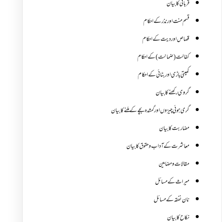
قربانی کا بیان
قسم منت اور نذر کے احکام
قصاص اور دیت کے احکام
کفالت (ضمانت) کے احکام
کھیتی باڑی اور بٹائی کے احکام
گروی رکھنے کا بیان
گری ہوئی چیزوں اورگمشدہ بچے کے ملنے کا بیان
مضاربت کا بیان
معاشرت کے آداب و حقوق کا بیان
مقالات ومضامین
میراث کے مسائل
نان نفقہ کے مسائل
نکاح کا بیان