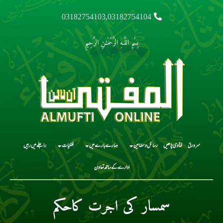
03182754103,03182754104
بِسْمِ اللَّـهِ الرَّحْمَـٰنِ الرَّحِيمِ
سرورق
فتاوی پڑھیں
رسائل و مضامین
ہمارے بارے میں
فلکیات
رابطے میں رہیں
ادارے کے ساتھ تعاون
سمسار کی اجرت کاحکم