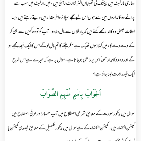
ہماری مارکیٹ میں پیکنگ کی تھیلیاں اکثر شارٹ رہتی ہیں ،میں مارکیٹ میں سب سے
پرانے دوکانداروں میں سے ہوں اس لیے مجھے سپلائر وافر مقدار میں دیتے رہتے ہیں ،بسا
اوقات بعض دوکاندار مجھے کہتے ہیں کہ یار فلاں سے مال دلا دو ،آپ کو تو وہ کہیں سے بھی کر
کے دے دے گا،میں کہتا ہوں ٹھیک ہے مگر جتنے کا تم مال لو گے اس کا ایک فیصد مجھے دو
گے اور وہ دوکاندار عموماً اس پر راضی ہوجاتا ہے،سوال یہ ہے کہ میرے لیے اس طرح
ایک فیصد اجرت لینا جائز ہے؟
اَلجَوَابْ بِاسْمِ مُلْہِمِ الصَّوَابْ
سوال میں مذکور صورت کے مطابق شرعی اصطلاح میں آپ سمسار اور عرفی اصطلاح میں
کمیشن ایجنٹ ہیں۔کمیشن ایجنٹ کے لیےسوال میں مذکور تفصیل کے مطابق فیصدی کمیشن یا