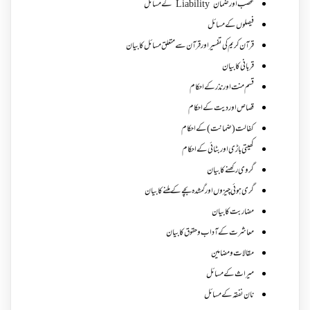
غصب اورضمان”Liability” کے مسائل
فیصلوں کے مسائل
قرآن کریم کی تفسیر اور قرآن سے متعلق مسائل کا بیان
قربانی کا بیان
قسم منت اور نذر کے احکام
قصاص اور دیت کے احکام
کفالت (ضمانت) کے احکام
کھیتی باڑی اور بٹائی کے احکام
گروی رکھنے کا بیان
گری ہوئی چیزوں اورگمشدہ بچے کے ملنے کا بیان
مضاربت کا بیان
معاشرت کے آداب و حقوق کا بیان
مقالات ومضامین
میراث کے مسائل
نان نفقہ کے مسائل