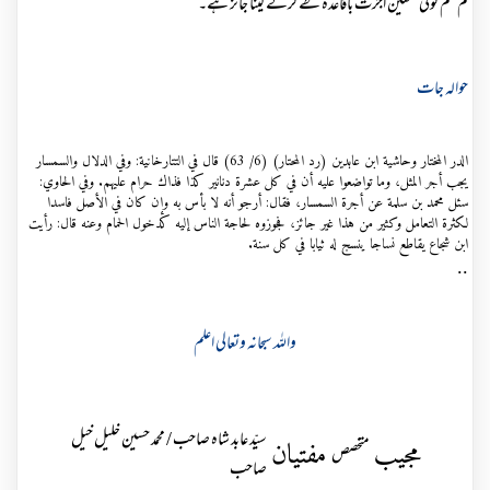
لم سم کوئی متعین اجرت باقاعدہ طے کرکے لینا جائز ہے۔
حوالہ جات
الدر المختار وحاشية ابن عابدين (رد المحتار) (6/ 63) قال في التتارخانية: وفي الدلال والسمسار
يجب أجر المثل، وما تواضعوا عليه أن في كل عشرة دنانير كذا فذاك حرام عليهم. وفي الحاوي:
سئل محمد بن سلمة عن أجرة السمسار، فقال: أرجو أنه لا بأس به وإن كان في الأصل فاسدا
لكثرة التعامل وكثير من هذا غير جائز، فجوزوه لحاجة الناس إليه كدخول الحمام وعنه قال: رأيت
ابن شجاع يقاطع نساجا ينسج له ثيابا في كل سنة.
..
واللہ سبحانہ وتعالی اعلم
سیّد عابد شاہ صاحب / محمد حسین خلیل خیل
مجیب
مفتیان
متخصص
صاحب