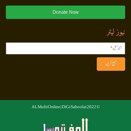
Donate Now
نیوز لیٹر
جمع کریں
DiGi Sahoolat
© 2022 AL Mufti Online |