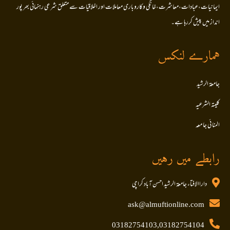
ایمانیات،عبادات،معاشرت،خانگی وکاروباری معاملات اور اخلاقیات سے متعلق شرعی رہنمائی بھر پور
انداز میں پیش کررہا ہے۔
ہمارے لنکس
جامعۃ الرشید
کلیتہ الشرعیہ
المنا ئی جا معہ
رابطے میں رہیں
داراالافتاء جامعۃ الرشید احسن آباد کراچی
ask@almuftionline.com
03182754103,03182754104