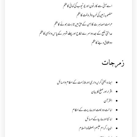
اے آئی سے کارٹون اور یوٹیوب کی کمائی کا حکم
مغصوبہ زمین کی خرید و فروخت کا حکم
حرمت مصاہرت کا بہن کے حق میں ثابت ہونے کا حکم
عدالتی خلع کے بعد دوسرے نکاح اور پہلے شوہر کے پاس واپسی کا حکم
دو طلاق دینے کا حکم
زمرجات
اجارہ یعنی کرایہ داری اور ملازمت کے احکام و مسائل
اقرار اور صلح کا بیان
القرآن
امانت ودیعت اورعاریت کے احکام
امانتا اور عاریة کے مسائل
انبیاء کرام علیہم الصلوۃ والسلام