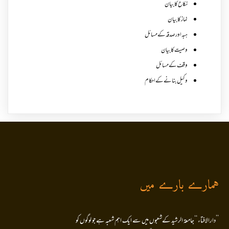
نکاح کا بیان
نماز کا بیان
ہبہ اور صدقہ کے مسائل
وصیت کا بیان
وقف کے مسائل
وکیل بنانے کے احکام
ہمارے بارے میں
’’دارالافتاء ‘‘جامعۃ الرشید کےشعبوں میں سے ایک اہم شعبہ ہے جو لوگوں کو