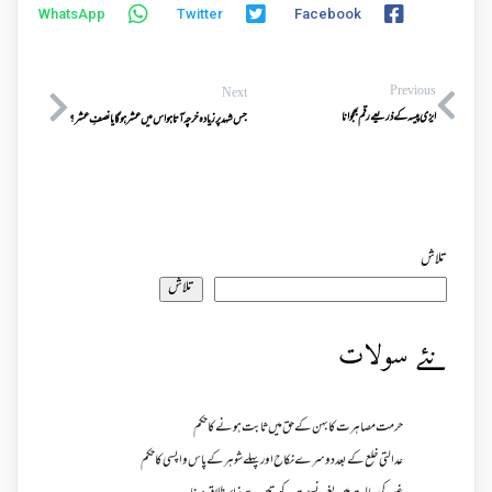
WhatsApp
Twitter
Facebook
Previous
Next
ایزی پیسہ کے ذریعے رقم بھجوانا
جس شہد پر زیادہ خرچہ آتاہو اس میں عشرہوگایانصفِ عشر؟
تلاش
تلاش
نئے سولات
حرمت مصاہرت کا بہن کے حق میں ثابت ہونے کا حکم
عدالتی خلع کے بعد دوسرے نکاح اور پہلے شوہر کے پاس واپسی کا حکم