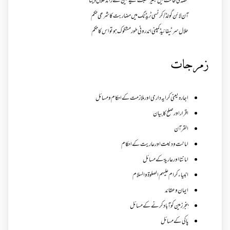
غصہ کی حالت میں بغیر نسبت کیے تین سے زائد طلاق دینا
آن لائن گولڈ /کرنسی ٹریڈنگ میں مضاربت کا شرعی حکم
حلال سرٹیفائیڈ کمپنی اندرونی طور مشکوک ہو تو اس کا حکم
زمرجات
اجارہ یعنی کرایہ داری اور ملازمت کے احکام و مسائل
اقرار اور صلح کا بیان
القرآن
امانت ودیعت اورعاریت کے احکام
امانتا اور عاریة کے مسائل
انبیاء کرام علیہم الصلوۃ والسلام
ایمان وعقائد
بنجر زمین کو آباد کرنے کے مسائل
پاکی کے مسائل