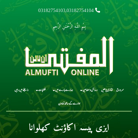
03182754103,03182754104
بِسْمِ اللَّـهِ الرَّحْمَـٰنِ الرَّحِيمِ
سرورق
فتاوی پڑھیں
رسائل و مضامین
ہمارے بارے میں
فلکیات
رابطے میں رہیں
ادارے کے ساتھ تعاون
ایزی پیسہ اکاؤنٹ کھلوانا