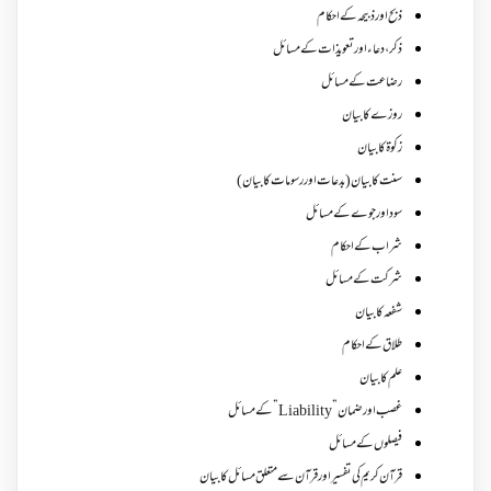
ذبح اور ذبیحہ کے احکام
ذکر،دعاء اور تعویذات کے مسائل
رضاعت کے مسائل
روزے کا بیان
زکوة کابیان
سنت کا بیان (بدعات اور رسومات کا بیان)
سود اور جوے کے مسائل
شراب کے احکام
شرکت کے مسائل
شفعہ کا بیان
طلاق کے احکام
علم کا بیان
غصب اورضمان”Liability” کے مسائل
فیصلوں کے مسائل
قرآن کریم کی تفسیر اور قرآن سے متعلق مسائل کا بیان