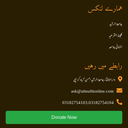
ہمارے لنکس
جامعۃ الرشید
کلیتہ الشرعیہ
المنا ئی جا معہ
رابطے میں رہیں
داراالافتاء جامعۃ الرشید احسن آباد کراچی
ask@almuftionline.com
03182754103,03182754104
Donate Now