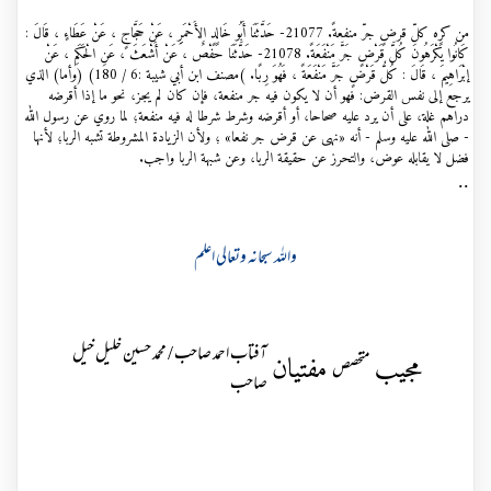
من كرِه كلّ قرضٍ جرّ منفعةً. 21077- حَدَّثَنَا أَبُو خَالِدٍ الأَحْمَرِِ ، عَنْ حَجَّاجٍ ، عَنْ عَطَاءٍ ، قَالَ :
كَانُوا يَكْرَهُونَ كُلَّ قَرْضٍ جَرَّ مَنْفَعَةً. 21078- حَدَّثَنَا حَفْصٌ ، عَنْ أَشْعَثَ ، عَنِ الْحَكَمِ ، عَنْ
إبْرَاهِيمَ ، قَالَ : كُلُّ قَرْضٍ جَرَّ مَنْفَعَةً ، فَهُوَ رِبًا. )مصنف ابن أبي شيبة :6 / 180) (وأما) الذي
يرجع إلى نفس القرض: فهو أن لا يكون فيه جر منفعة، فإن كان لم يجز، نحو ما إذا أقرضه
دراهم غلة، على أن يرد عليه صحاحا، أو أقرضه وشرط شرطا له فيه منفعة؛ لما روي عن رسول الله
- صلى الله عليه وسلم - أنه «نهى عن قرض جر نفعا» ؛ ولأن الزيادة المشروطة تشبه الربا؛ لأنها
فضل لا يقابله عوض، والتحرز عن حقيقة الربا، وعن شبهة الربا واجب.
..
واللہ سبحانہ وتعالی اعلم
آفتاب احمد صاحب / محمد حسین خلیل خیل
مجیب
مفتیان
متخصص
صاحب