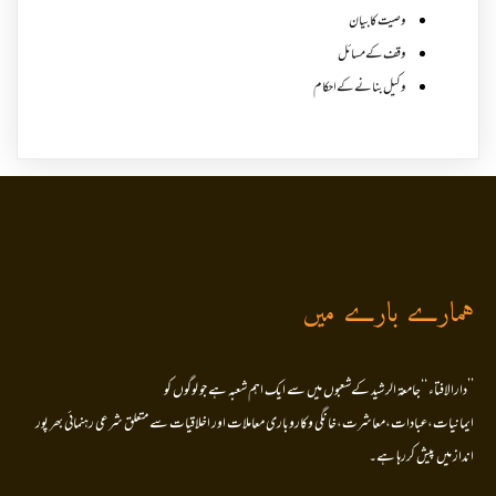
وصیت کا بیان
وقف کے مسائل
وکیل بنانے کے احکام
ہمارے بارے میں
’’دارالافتاء ‘‘جامعۃ الرشید کےشعبوں میں سے ایک اہم شعبہ ہے جو لوگوں کو
ایمانیات،عبادات،معاشرت،خانگی وکاروباری معاملات اور اخلاقیات سے متعلق شرعی رہنمائی بھر پور
انداز میں پیش کررہا ہے۔