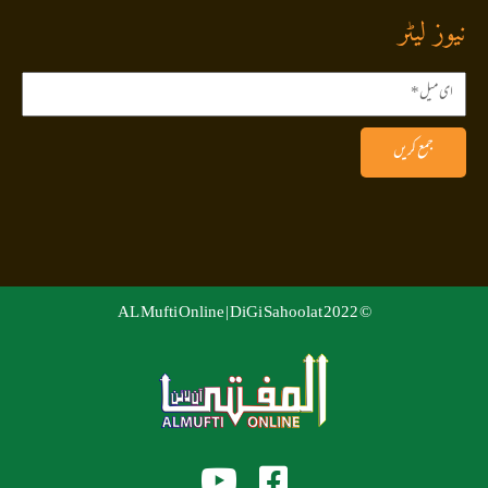
نیوز لیٹر
جمع کریں
DiGi Sahoolat
© 2022 AL Mufti Online |