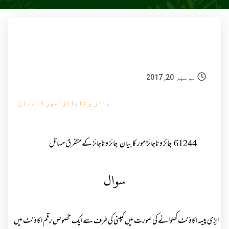
نومبر 20, 2017
جائز و ناجائزامور کا بیان
61244
جائز و ناجائزامور کا بیان
جائز و ناجائز کے متفرق مسائل
سوال
ایزی پیسہ اکاؤنٹ کھلوانے کی صورت میں کمپنی کی طرف سے ایک مخصوص رقم اکاؤنٹ میں