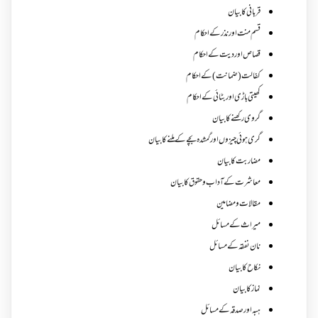
قربانی کا بیان
قسم منت اور نذر کے احکام
قصاص اور دیت کے احکام
کفالت (ضمانت) کے احکام
کھیتی باڑی اور بٹائی کے احکام
گروی رکھنے کا بیان
گری ہوئی چیزوں اورگمشدہ بچے کے ملنے کا بیان
مضاربت کا بیان
معاشرت کے آداب و حقوق کا بیان
مقالات ومضامین
میراث کے مسائل
نان نفقہ کے مسائل
نکاح کا بیان
نماز کا بیان
ہبہ اور صدقہ کے مسائل