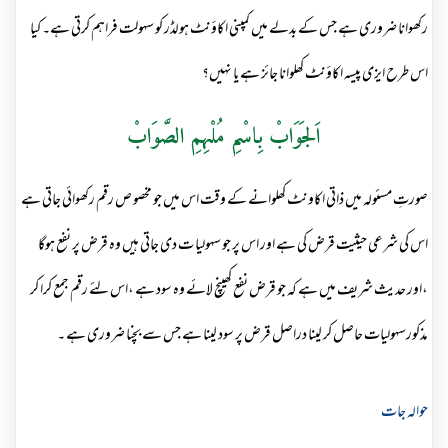
رکھوانا ضروری ہے جس کے بدلے میں کمپنی اکاؤنٹ ہولڈر کو سہولت فراہم کرتی ہے۔ کیا
اس طرح ایزی پیسہ اکاؤنٹ کھلوانا جائز ہے یا نہیں؟
اَلجَوَابْ بِاسْمِ مُلْہِمِ الصَّوَابْ
صورتِ مسئولہ میں ذاتی اکاونٹ کھلوانے کے وقت اس میں جو مخصو ص رقم رکھوائی جاتی ہے
اس کی شرعی حیثیت قرض کی ہے اور اس پر جو سہولیا ت دی جاتی ہیں وہ قرض پر نفع ہوگا
،اور حدیث شریف میں ہے کہ جو قرض نفع کھینچ لائے وہ سود ہے ،اس لئے رقم جمع کرا کر
مذکورسہولیات حاصل کر لینا دراصل قرض پر سود لینا ہے جس سے بچنا ضروری ہے ۔
حوالہ جات