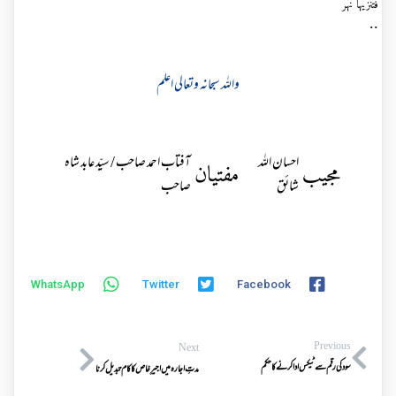
فتنزيها نهر
..
واللہ سبحانہ وتعالی اعلم
احسان اللہ
آفتاب احمد صاحب / سیّد عابد شاہ
مجیب
مفتیان
شائق
صاحب
WhatsApp
Twitter
Facebook
Previous
Next
سودکی رقم سے ٹیکس اداکرنے کاحکم
مدتِ اجارہ میں اجیرِ خاص کا کام تبدیل کرنا