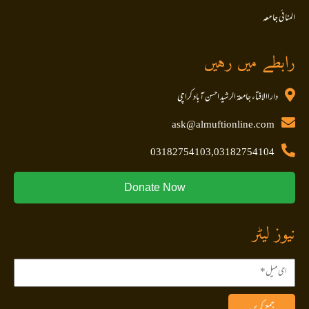
المنا ئی جا معہ
رابطے میں رہیں
داراالافتاء جامعۃ الرشید احسن آباد کراچی
ask@almuftionline.com
03182754103,03182754104
Donate Now
نیوز لیٹر