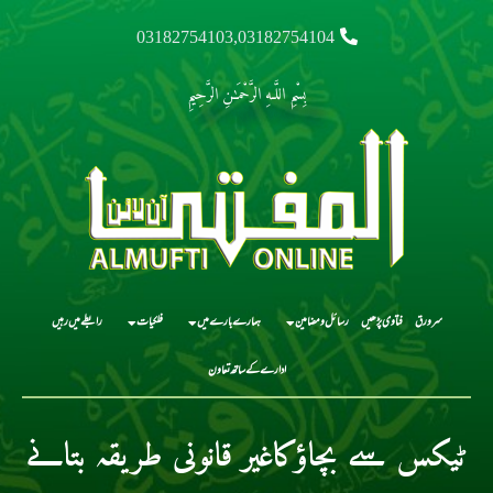
03182754103,03182754104
بِسْمِ اللَّـهِ الرَّحْمَـٰنِ الرَّحِيمِ
سرورق
فتاوی پڑھیں
رسائل و مضامین
ہمارے بارے میں
فلکیات
رابطے میں رہیں
ادارے کے ساتھ تعاون
ٹیکس سے بچاؤکاغیر قانونی طریقہ بتانے