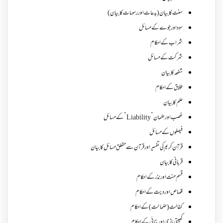
سنت کا بیان (بدعات اور رسومات کا بیان)
سود اور جوے کے مسائل
شراب کے احکام
شرکت کے مسائل
شفعہ کا بیان
طلاق کے احکام
علم کا بیان
غصب اورضمان”Liability” کے مسائل
فیصلوں کے مسائل
قرآن کریم کی تفسیر اور قرآن سے متعلق مسائل کا بیان
قربانی کا بیان
قسم منت اور نذر کے احکام
قصاص اور دیت کے احکام
کفالت (ضمانت) کے احکام
کھیتی باڑی اور بٹائی کے احکام