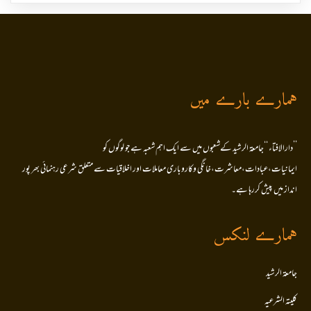
ہمارے بارے میں
’’دارالافتاء ‘‘جامعۃ الرشید کےشعبوں میں سے ایک اہم شعبہ ہے جو لوگوں کو
ایمانیات،عبادات،معاشرت،خانگی وکاروباری معاملات اور اخلاقیات سے متعلق شرعی رہنمائی بھر پور
انداز میں پیش کررہا ہے۔
ہمارے لنکس
جامعۃ الرشید
کلیتہ الشرعیہ