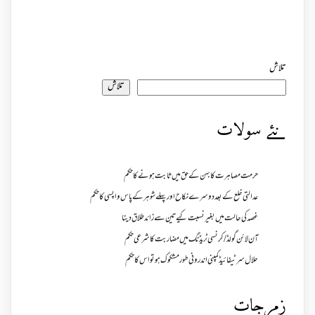
تلاش
تلاش
نئے سولات
حرمت مصاہرت کا بہن کے حق میں ثابت ہونے کا حکم
عدالتی خلع کے بعد دوسرے نکاح اور پہلے شوہر کے پاس واپسی کا حکم
غصہ کی حالت میں بغیر نسبت کیے تین سے زائد طلاق دینا
آن لائن گولڈ /کرنسی ٹریڈنگ میں مضاربت کا شرعی حکم
حلال سرٹیفائیڈ کمپنی اندرونی طور مشکوک ہو تو اس کا حکم
زمرجات