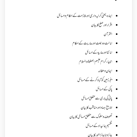
اجارہ یعنی کرایہ داری اور ملازمت کے احکام و مسائل
اقرار اور صلح کا بیان
القرآن
امانت ودیعت اورعاریت کے احکام
امانتا اور عاریة کے مسائل
انبیاء کرام علیہم الصلوۃ والسلام
ایمان وعقائد
بنجر زمین کو آباد کرنے کے مسائل
پاکی کے مسائل
پانی کی باری سے متعلق مسائل
تاریخ،جہاد اور مناقب کا بیان
تصوف و سلوک سے متعلق مسائل کا بیان
تقسیم جائیداد کے مسائل
جائز و ناجائزامور کا بیان