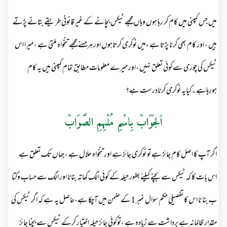
میں جس کمپنی میں کام کر رہا ہوں وہاں مجھے ٹیکس بچانے کے غیر قانونی طریقے بتانے پڑتے
ہیں ، اور کام بھی کرنا پڑتا ہے ،میں نوکری کرتاہوں اور ہرمہنے مجھے تنخواہ ملتی ہے ، میرا اس
ٹیکس کی چوری سے کوئی تعلق نہیں ،اور میرے معلومات مطابق تمام کمپنی میں یہ کام
ہورہاہے ۔کیایہ نوکری کرنادرست ہے؟
اَلجَوَابْ بِاسْمِ مُلْہِمِ الصَّوَابْ
اگر آپ کا اصل کام جائز ہے تو نوکری جائز ہے اور تنخواہ حلال ہے ، جہاں تک تعلق ہے
اس بات کا کہ ٹیکس سے بچنے کیلئے بطور حیلہ کے کوئی الگ کھاتہ بنانا اور الگ سے حساب وکتا
ب بنا نا اس کا تفصیلی حکم سوال نمبر 1کے ضمن میں آچکا ہے،حاصل یہ ہے کہ اگر ٹیکس کی
مقدار ظالمانہ ہے برداشت سے زیادہ ہے ،توکوئی جائز حیلہ اختیار کرکے ٹیکس سے بچنا جائز