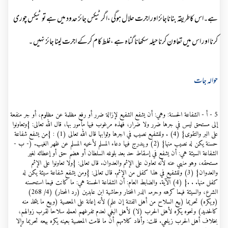
ہے۔اس کاطریقہ بناناجائز اور اجرت حلال ہوگی ،اگرٹیکس جائز حدود میں ہے تو ٹیکس چوری
کرنا اور اس میں تعاون کرنا حیلہ سکھانا گناہ ہے ،غلط کام کرکے اجرت لینا جائز نہیں ۔
حوالہ جات
5 - أ - الشفاعة الحسنة: وهي: أن يشفع الشفيع لإزالة ضرر أو رفع مظلمة عن مظلوم، أو جر منفعة
إلى مستحق ليس في جرها ضرر ولا ضرار، فهذه مرغوب فيها مأمور بها، قال الله تعالى: {وتعاونوا
على البر والتقوى} (4) . وللشفيع نصيب في اجرها وثوابها قال الله تعالى (1) : {من يشفع شفاعة
حسنة يكن له نصيب منها} (2) ويندرج فيها دعاء المسلم لأخيه المسلم عن ظهر الغيب. (- ب -
الشفاعة السيئة هي: أن يشفع في إسقاط حد بعد بلوغه السلطان أو هضم حق أو إعطائه لغير
مستحقه، وهو منهي عنه لأنه تعاون على الإثم والعدوان. قال تعالى: {ولا تعاونوا على الإثم
والعدوان} (3) وللشفيع في هذا كفل من الإثم. قال تعالى: {ومن يشفع شفاعة سيئة يكن له
كفل منها. . .} (4) الآية. والضابط العام: أن الشفاعة الحسنة هي: ما كانت فيما استحسنه
الشرع، والسيئة فيما كرهه وحرمہ الدر المختار وحاشية ابن عابدين (رد المحتار) (4/ 268)
(ويكره) تحريما (بيع السلاح من أهل الفتنة إن علم) لأنه إعانة على المعصية (وبيع ما يتخذ منه
كالحديد) ونحوه يكره لأهل الحرب (لا) لأهل البغي لعدم تفرغهم لعمله سلاحا لقرب زوالهم،
بخلاف أهل الحرب زيلعي. قلت: وأفاد كلامهم أن ما قامت المعصية بعينه يكره بيعه تحريما وإلا