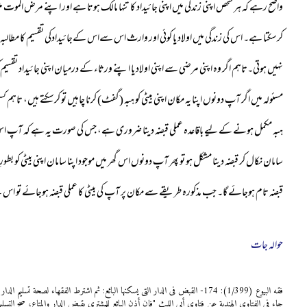
واضح رہے کہ ہر شخص اپنی زندگی میں اپنی جائیداد کا تنہا مالک ہوتا ہے اور اپنے مرض الموت م
کرسکتا ہے۔ اس کی زندگی میں اولاد یا کوئی اور وارث اس سےاس کےجائیدادکی تقسیم کا مطالبہ
نہیں ہوتی۔تاہم اگر وہ اپنی مرضی سے اپنی اولاد یا اپنے ورثاء کے درمیان اپنی جائیداد تقسیم ک
مسئولہ میں اگر آپ دونوں اپنا یہ مکان اپنی بیٹی کو ہبہ (گفٹ) کرنا چاہیں تو کرسکتے ہیں، تاہم ک
ہبہ مکمل ہونے کے لیے باقاعدہ عملی قبضہ دینا ضروری ہے، جس کی صورت یہ ہے کہ آپ اس مکا
سامان نکال کر قبضہ دینا مشکل ہو تو پھر آپ دونوں اس گھر میں موجود اپنا سامان اپنی بیٹی ک
قبضہ تام ہوجائے گا۔ جب مذکورہ طریقے سے مکان پر آپ کی بیٹی کا عملی قبضہ ہوجائے تو اس ک
حوالہ جات
فقه البیوع (1/399): 174- القبض فی الدار التی یسکنها البائع: ثم اشترط الفقهاء ل
جاء فی الفتاوی الهندیة عن فتاوی أبی اللیث "فإن أذن البائع للمشتری بقبض الدار والمتاع، صح التسلی