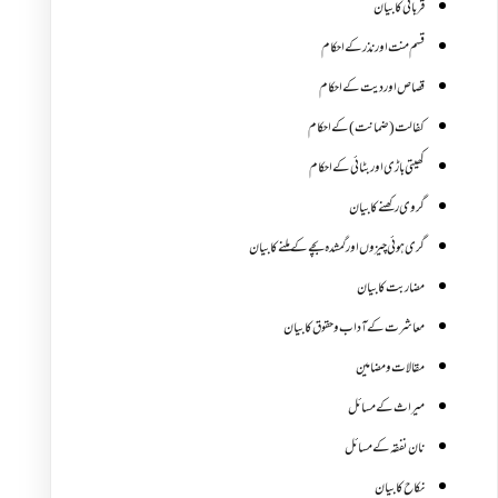
قربانی کا بیان
قسم منت اور نذر کے احکام
قصاص اور دیت کے احکام
کفالت (ضمانت) کے احکام
کھیتی باڑی اور بٹائی کے احکام
گروی رکھنے کا بیان
گری ہوئی چیزوں اورگمشدہ بچے کے ملنے کا بیان
مضاربت کا بیان
معاشرت کے آداب و حقوق کا بیان
مقالات ومضامین
میراث کے مسائل
نان نفقہ کے مسائل
نکاح کا بیان