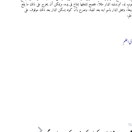
وهوب له، ثم یسلمه الدار مثلاً، فتصح لشغلها بمتاع فی یده. ویمکن أن یخرج علی ذلك ما یقع
یعةً، وسجل الدار باسم ابنه بعد الهبة، وصرح بأن کونه یسکن الدار بعد ذلك موقوف علی
علم.
لی اعلم
N