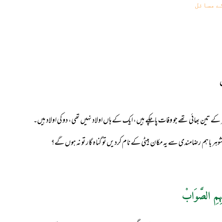
ے مسائل
ے تین بھائی تھے جو وفات پاچکے ہیں، ایک کے ہاں اولاد نہیں تھی، دو کی اولاد ہیں۔
ر باہم رضامندی سے یہ مکان بیٹی کے نام کردیں تو گناہ گار تو نہ ہوں گے؟
ہِمِ الصَّوَابْ