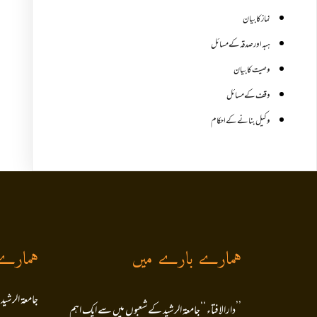
نماز کا بیان
ہبہ اور صدقہ کے مسائل
وصیت کا بیان
وقف کے مسائل
وکیل بنانے کے احکام
ہمارے بارے میں
ہمارے
جامعۃ الرشید
’’دارالافتاء ‘‘جامعۃ الرشید کےشعبوں میں سے ایک اہم