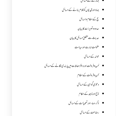
جنازے کےمسائل
جہاد اور قیدیوں کو غلام بنانے کے مسائل
حج کے احکام ومسائل
حدود و تعزیرات کا بیان
حدیث سے متعلق مسائل کا بیان
حکومت امارت اور سیاست
حوالہ کے مسائل
خرید و فروخت اور دیگر معاملات میں پابندی لگانے کے مسائل
خرید و فروخت کے احکام
دعوی گواہی کے مسائل
ذبح اور ذبیحہ کے احکام
ذکر،دعاء اور تعویذات کے مسائل
رضاعت کے مسائل