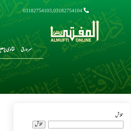
03182754103,03182754104
سرورق
فتاوی پڑھی
تلاش
تلاش