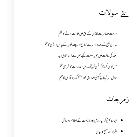
نئے سولات
حرمت مصاہرت کا بہن کے حق میں ثابت ہونے کا حکم
عدالتی خلع کے بعد دوسرے نکاح اور پہلے شوہر کے پاس واپسی کا حکم
غصہ کی حالت میں بغیر نسبت کیے تین سے زائد طلاق دینا
آن لائن گولڈ /کرنسی ٹریڈنگ میں مضاربت کا شرعی حکم
حلال سرٹیفائیڈ کمپنی اندرونی طور مشکوک ہو تو اس کا حکم
زمرجات
اجارہ یعنی کرایہ داری اور ملازمت کے احکام و مسائل
اقرار اور صلح کا بیان