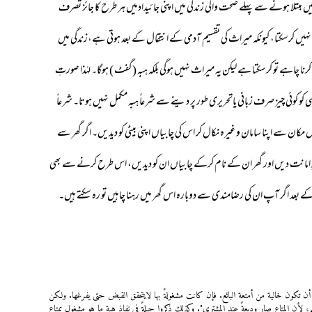
یں مبتلا ہونے سے پہلے صحت والی زندگی میں اپنی جائیدادمیں ہر طرح کا جائز تصرف
 نہیں کرسکتا، کیونکہ میراث کی تقسیم آدمی کے انتقال کے بعد ہوتی ہے،زندگی میں
رنا چاہے تو کرسکتا ہے لیکن یہ میراث نہیں ہوگی بلکہ ہبہ (گفٹ ) ہوگا۔ لہٰذا صورتِ
سی کو کوئی چیز صرف زبانی یاتحریری طور پر دینے سے شرعاً ہبہ مکمل نہیں ہوتا۔ شرعاً
ن سے اپنا سامان وغیرہ نکال کر اس کی چابیاں اپنی بیٹی کو دیدیں۔ اگر گھر سے
و بطورِ امانت دیں اور گھر ان کے نام کرکے چابیاں ان کو دیدیں، اس طرح کرنے سے بھی
ے بعد اگر آپ ان کی رضامندی سے دوبارہ اس گھر میں رہنا چاہیں تو رہ سکتے ہیں۔
صحة تسلیم الدار أن تکون خالیة من أمتعة البائع. فإن کانت مشغولةً بها لایتحقق القبض حتی یفرغها. ولکن
م؛ لأن المتاع صار ودیعةً عند المشتری". وکذلك ذکروا حیلةً فی نفاذ هبة ما هو مشغول بمتاع