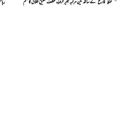
لفظِ “فارغ” کے ساتھ تین مرتبہ بغیر حرفِ عطف تعلیقِ طلاق کا حکم
رہائ