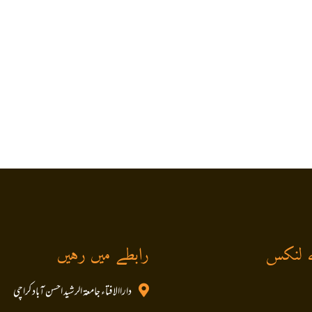
 لنکس
رابطے میں رہیں
داراالافتاء جامعۃ الرشید احسن آباد کراچی