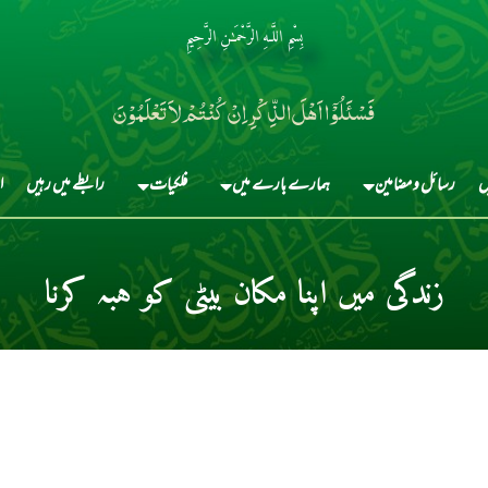
بِسْمِ اللَّـهِ الرَّحْمَـٰنِ الرَّحِيمِ
فَسْئَلُوْٓا اَہْلَ الذِّکْرِ اِنْ کُنْتُمْ لاَ تَعْلَمُوْنَ
ں
رسائل و مضامین
ہمارے بارے میں
فلکیات
رابطے میں رہیں
ا
زندگی میں اپنا مکان بیٹی کو ہبہ کرنا