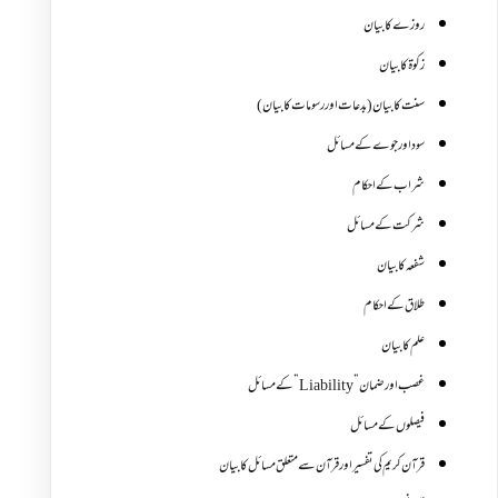
روزے کا بیان
زکوة کابیان
سنت کا بیان (بدعات اور رسومات کا بیان)
سود اور جوے کے مسائل
شراب کے احکام
شرکت کے مسائل
شفعہ کا بیان
طلاق کے احکام
علم کا بیان
غصب اورضمان”Liability” کے مسائل
فیصلوں کے مسائل
قرآن کریم کی تفسیر اور قرآن سے متعلق مسائل کا بیان