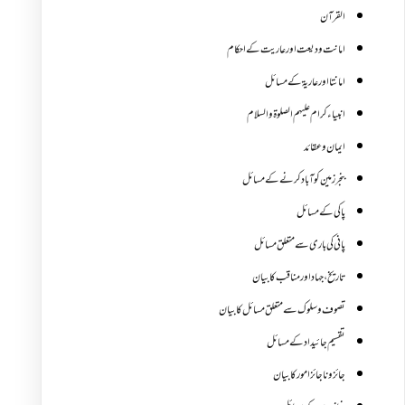
القرآن
امانت ودیعت اورعاریت کے احکام
امانتا اور عاریة کے مسائل
انبیاء کرام علیہم الصلوۃ والسلام
ایمان وعقائد
بنجر زمین کو آباد کرنے کے مسائل
پاکی کے مسائل
پانی کی باری سے متعلق مسائل
تاریخ،جہاد اور مناقب کا بیان
تصوف و سلوک سے متعلق مسائل کا بیان
تقسیم جائیداد کے مسائل
جائز و ناجائزامور کا بیان