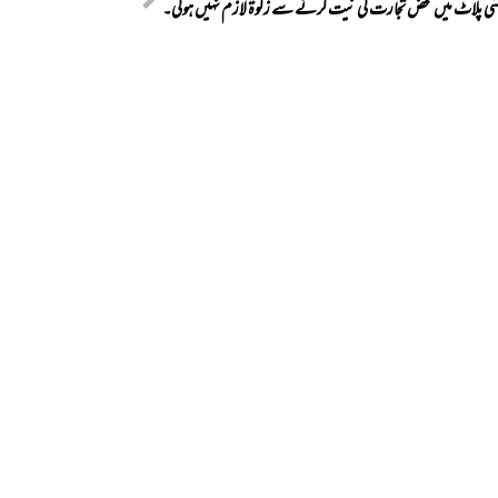
شی پلاٹ میں محض تجارت کی نیت کرنے سے زکوۃ لازم نہیں ہوگی۔