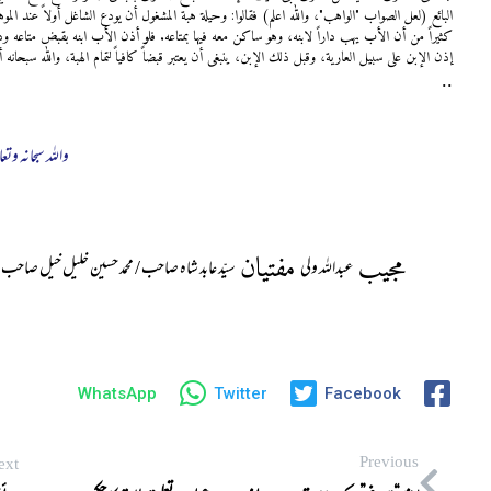
البائع (لعل الصواب "الواهب"، والله اعلم) فقالوا: وحیلة هبة المشغول أن یودع الشاغل أولاً عند الم
کثیراً من أن الأب یهب داراً لابنه، وهو ساکن معه فیها بمتاعه. فلو أذن الأب ابنه بقبض متاعه ود
إذن الإبن علی سبیل العاریة، وقبل ذلك الإبن، ینبغی أن یعتبر قبضاً کافیاً لتمام الهبة، والله سبحانه أ
..
واللہ سبحانہ وتعا
مجیب
مفتیان
عبداللہ ولی
سیّد عابد شاہ صاحب / محمد حسین خلیل خیل صاحب
WhatsApp
Twitter
Facebook
Previous
ext