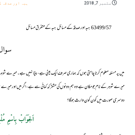
ستمبر 7, 2018
ہبہ اور صدقہ ک
63499/57
ہبہ اور صدقہ کے مسائل
ہبہ کےمتفرق مسائل
سوال
میں یہ مسئلہ معلوم کرنا چاہتی ہوں کہ ہماری صرف ایک بیٹی ہے، بیٹا نہیں ہے۔ میرے شوہر ک
میرے شوہر کے نام جو مکان ہے وہ ہم دونوں کی مشترکہ کمائی سے ہے، اگر میں اور میرے شوہ
دوسری صورت میں کون کون وارث ہوگا؟
اَلجَوَابْ بِاسْمِ مُلْ