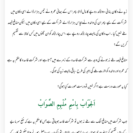
زید نے دکان بنا ئی،دولاکھ روپے کا مال ڈالا،پھر اس کے بھائی عمرو نے تیس ہزار ڈالے اسی دکان میں
شراکت کےلیے،پھر ان کی والدہ نے پچاس ہزار ڈالے شراکت کےلیے اسی دکان میں،لیکن منافع فیصد
طے نہیں کیا ۔اب دکان کی مالیت چار لاکھ روپے ہے،اس چار لاکھ کو ان تینوں میں کس لحاظ سے تقسیم
کریں گے؟
منافع فیصد طے نہ ہونے کی وجہ سے شرکت فاسدہ کے زمرے میں آتاہے اور شرکت فاسدہ کا حکم یہ ہے
کہ عمرو اور والدہ کو اجرت ملے گی اجیر کی طرح ،باقی مالیت زید کی ہوگی۔
کیا یہ صورت درست ہے؟اگر نہیں تو درست صورت کیا ہوگی؟
اَلجَوَابْ بِاسْمِ مُلْہِمِ الصَّوَابْ
جب شركت ميں منافع الگ سے طے نہ ہوں تو شرکت فاسد ہوجاتی ہےجس کا حکم یہ ہے کہ نفع سرمایے
کے بقدر تقسیم کرنا ضروری ہوتا ہے،لہذا صورت بالا میں شراکت سے حاصل ہونے والا نفع شرکاء کے