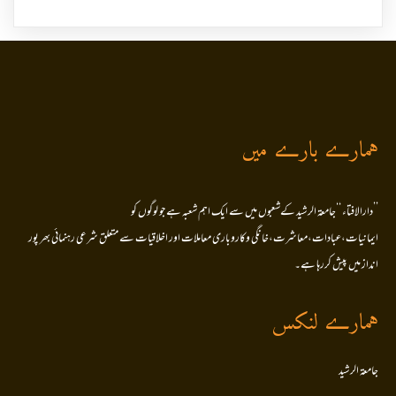
ہمارے بارے میں
’’دارالافتاء ‘‘جامعۃ الرشید کےشعبوں میں سے ایک اہم شعبہ ہے جو لوگوں کو
ایمانیات،عبادات،معاشرت،خانگی وکاروباری معاملات اور اخلاقیات سے متعلق شرعی رہنمائی بھر پور
انداز میں پیش کررہا ہے۔
ہمارے لنکس
جامعۃ الرشید