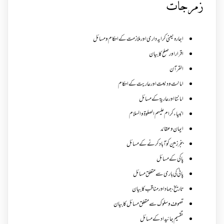
زمرجات
اجارہ یعنی کرایہ داری اور ملازمت کے احکام و مسائل
اقرار اور صلح کا بیان
القرآن
امانت ودیعت اورعاریت کے احکام
امانتا اور عاریة کے مسائل
انبیاء کرام علیہم الصلوۃ والسلام
ایمان وعقائد
بنجر زمین کو آباد کرنے کے مسائل
پاکی کے مسائل
پانی کی باری سے متعلق مسائل
تاریخ،جہاد اور مناقب کا بیان
تصوف و سلوک سے متعلق مسائل کا بیان
تقسیم جائیداد کے مسائل