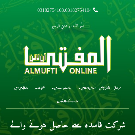
03182754103,03182754104
بِسْمِ اللَّـهِ الرَّحْمَـٰنِ الرَّحِيمِ
سرورق
فتاوی پڑھیں
رسائل و مضامین
ہمارے بارے میں
فلکیات
رابطے میں رہیں
ادارے کے ساتھ تعاون
شرکت فاسدہ سے حاصل ہونے والے