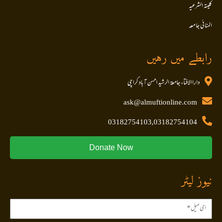
کلیتہ الشرعیہ
المنا ئی جا معہ
رابطے میں رہیں
داراالافتاء جامعۃ الرشید احسن آباد کراچی
ask@almuftionline.com
03182754103,03182754104
Donate Now
نیوز لیٹر