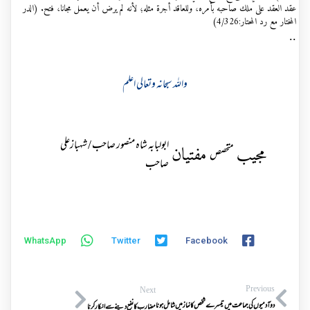
عقد العقد على ملك صاحبه بأمره، وللعاقد أجرة مثله؛ لأنه لم يرض أن يعمل مجانا، فتح. (الدر
المختار مع رد المحتار:4/326)
..
واللہ سبحانہ وتعالی اعلم
ابولبابہ شاہ منصور صاحب / شہبازعلی
مجیب
مفتیان
متخصص
صاحب
WhatsApp
Twitter
Facebook
Previous
Next
دو آدمیوں کی جماعت میں تیسرے شخص کا نماز میں شامل ہونا
مضارب کا نفع دینے سے انکار کرنا