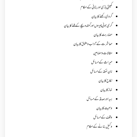
کھیتی باڑی اور بٹائی کے احکام
گروی رکھنے کا بیان
گری ہوئی چیزوں اورگمشدہ بچے کے ملنے کا بیان
مضاربت کا بیان
معاشرت کے آداب و حقوق کا بیان
مقالات ومضامین
میراث کے مسائل
نان نفقہ کے مسائل
نکاح کا بیان
نماز کا بیان
ہبہ اور صدقہ کے مسائل
وصیت کا بیان
وقف کے مسائل
وکیل بنانے کے احکام