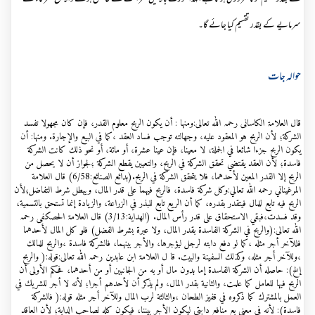
سرمایے کے بقدر تقسیم کیا جائے گا۔
حوالہ جات
قال العلامۃ الکاسانی رحمہ اللہ تعالی:ومنها : أن يكون الربح معلوم القدر، فإن كان مجهولا تفسد
الشركة؛ لأن الربح هو المعقود عليه، وجهالته توجب فساد العقد ،كما في البيع والإجارة. ومنها: أن
يكون الربح جزءا شائعا في الجملة، لا معينا، فإن عينا عشرة، أو مائة، أو نحو ذلك كانت الشركة
فاسدة؛ لأن العقد يقتضي تحقق الشركة في الربح، والتعيين يقطع الشركة ؛لجواز أن لا يحصل من
الربح إلا القدر المعين لأحدهما، فلا يتحقق الشركة في الربح.(بدائع الصنائع:6/58) قال العلامة
المرغيناني رحمه اللہ تعالي:وكل شركة فاسدة، فالربح فيهما على قدر المال، ويبطل شرط التفاضل؛لأن
الربح فيه تابع للمال فيتقدر بقدره، كما أن الريع تابع للبذر في الزراعة، والزيادة إنما تستحق بالتسمية،
وقد فسدت،فبقي الاستحقاق على قدر رأس المال. (الھداية:3/13) قال العلامۃ الحصکفی رحمہ
اللہ تعالی:(والربح في الشركة الفاسدة بقدر المال، ولا عبرة بشرط الفضل) فلو كل المال لأحدهما
فللآخر أجر مثله ،كما لو دفع دابته لرجل ليؤجرها، والأجر بينهما، فالشركة فاسدة ،والربح للمالك
،وللآخر أجر مثله، وكذلك السفينة والبيت. قا ل العلامۃ ابن عابدین رحمہ اللہ تعالی:قوله:( والربح
إلخ): حاصله أن الشركة الفاسدة إما بدون مال أو به من الجانبين أو من أحدهما، فحكم الأولى أن
الربح فيها للعامل كما علمت، والثانية بقدر المال، ولم يذكر أن لأحدهم أجرا؛ لأنه لا أجر للشريك في
العمل بالمشترك كما ذكروه في قفيز الطحان ،والثالثة لرب المال وللآخر أجر مثله قوله:( فالشركة
فاسدة): لأنه في معنى بع منافع دابتي ليكون الأجر بيننا، فيكون كله لصاحب الدابة؛ لأن العاقد