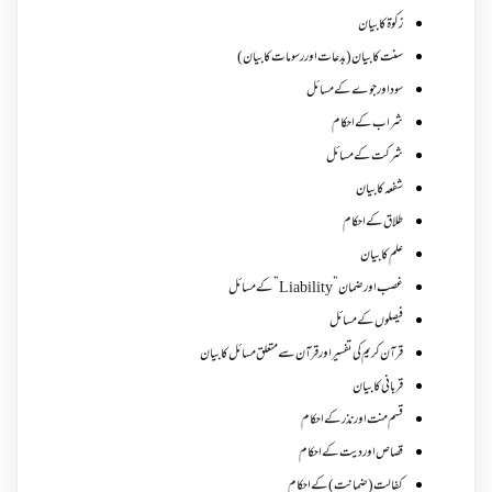
زکوة کابیان
سنت کا بیان (بدعات اور رسومات کا بیان)
سود اور جوے کے مسائل
شراب کے احکام
شرکت کے مسائل
شفعہ کا بیان
طلاق کے احکام
علم کا بیان
غصب اورضمان”Liability” کے مسائل
فیصلوں کے مسائل
قرآن کریم کی تفسیر اور قرآن سے متعلق مسائل کا بیان
قربانی کا بیان
قسم منت اور نذر کے احکام
قصاص اور دیت کے احکام
کفالت (ضمانت) کے احکام