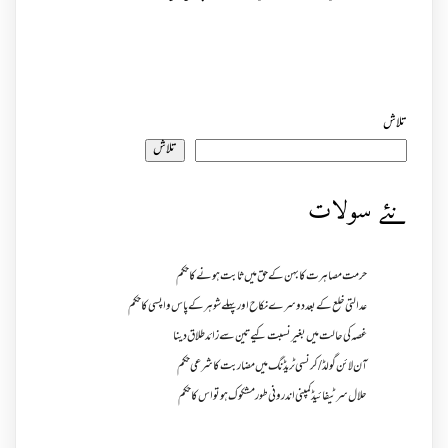
تلاش
تلاش
نئے سولات
حرمت مصاہرت کا بہن کے حق میں ثابت ہونے کا حکم
عدالتی خلع کے بعد دوسرے نکاح اور پہلے شوہر کے پاس واپسی کا حکم
غصہ کی حالت میں بغیر نسبت کیے تین سے زائد طلاق دینا
آن لائن گولڈ /کرنسی ٹریڈنگ میں مضاربت کا شرعی حکم
حلال سرٹیفائیڈ کمپنی اندرونی طور مشکوک ہو تو اس کا حکم