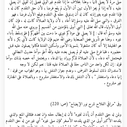
صلى مرة لا يصلي ثانيا ، وهذا بخلاف ما إذا تقدم غير الولي فصلى إن للولي أن يصلي
عليه ؛ لأنه إذا لم يجز الأول تبين أن الأول لم يقع فرضا ؛ لأن حق التقدم كان له ،
فإذا تقدم غيره بغير إذنه كان له أن يستوفي حقه في التقدم فيقع الأول فرضا ، فهو
الفرق ، والنبي صلى الله عليه وسلم إنما أعاد ؛ لأن ولاية الصلاة كانت له ، فإن كان
أولى الأولياء قال الله تعالى { النبي أولى بالمؤمنين من أنفسهم } وروي عنه صلى الله
عليه وسلم أنه قال : { لا يصلي على موتاكم غيري ما دمت بين أظهركم } فلم يسقط بأداء
غيره ، وهذا هو تأويل فعل الصحابة رضي الله عنهم فإن الولاية كانت لأبي بكر ؛ لأنه
هو الخليفة إلا أنه كان مشغولا بتسوية الأمور وتسكين الفتنة فكانوا يصلون عليه قبل
حضوره ، فلما فرغ صلى عليه ثم لم يصل بعده عليه والله أعلم .وأما حديث النجاشي
فيحتمل أنه دعاء ؛ لأن الصلاة تذكر ويراد بها الدعاء ، ويحتمل أنه خصه بذلك .وأما
قوله : إن لكل واحد من الناس حقا في الصلاة عليه قلنا : نعم لكن لا وجه
لاستدراك ذلك لسقوط الفرض ، وعدم جواز التنفل بها ، وهو الجواب عن قوله : "
إنها دعاء واستغفار " ؛ لأن التنفل بالدعاء والاستغفار مشروع ، وبالصلاة على الجنازة
غير مشروع .
وفی "مراقي الفلاح شرح نور الإيضاح" (ص: 220)
ولمن له حتى التقدم أن يأذن لغيره" لأن له إبطال حقه وإن تعدد فللثاني المنع والذي
يقدمه الأكبر أولى من الذي يقدمه الأصغر "فإن صلى غيره" أي غير من له حق التقدم