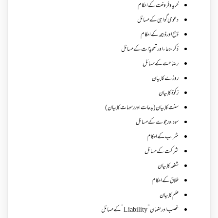
خرید و فروخت کے احکام
دعوی گواہی کے مسائل
ذبح اور ذبیحہ کے احکام
ذکر،دعاء اور تعویذات کے مسائل
رضاعت کے مسائل
روزے کا بیان
زکوة کابیان
سنت کا بیان (بدعات اور رسومات کا بیان)
سود اور جوے کے مسائل
شراب کے احکام
شرکت کے مسائل
شفعہ کا بیان
طلاق کے احکام
علم کا بیان
غصب اورضمان”Liability” کے مسائل