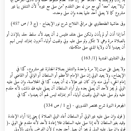
بلا إذن ولم يقتد به "أعادها" هو "إن شاء" لعدم سقوط حقه وإن تأدى الفرض بها
"ولا" يعيد "معه" أي مع من له حق التقدم "من صلى مع غيره" لأن التنفل بها غير
مشروع كما لا يصلي أحد عليها بعده وإن صلى وحده.
وفی حاشية الطحطاوي على مراقي الفلاح شرح نور الإيضاح - (ج 3 / ص 457)
أما إذا أذن أو لم یأذن ولکن صلی خلفہ فلیس لہ أن یعید لأنہ سقط حقہ بالإذن أو
بالصلاة مرة وہي لا تتکرر ولو صلی علیہ ولي وللمیت أولیاء آخرون بمنزلتہ لیس لہم
أن یعیدوا لأن ولایة الذي صلی متکاملة.
وفی الفتاوى الهندية (1/ 163)
ولا يصلى على ميت إلا مرة واحدة والتنفل بصلاة الجنازة غير مشروع، كذا في
الإيضاح، ولا يعيد الولي إن صلى الإمام الأعظم أو السلطان أو الوالي أو القاضي أو
إمام الحي؛ أولى منه وإن كان غير هؤلاء له أن يعيد، كذا في الخلاصة. وإن صلى عليه
الولي لم يجز لأحد أن يصلي بعده ولو أراد السلطان أن يصلي عليه فله ذلك؛ لأنه مقدم
عليه ولو صلى عليه الولي وللميت أولياء أخر بمنزلته ليس لهم أن يعيدوا، كذا في
الجوهرة النيرة شرح مختصر القدوري - (ج 1 / ص 334)
( قوله وإن صلى عليه غير الولي أو السلطان أعاد الولي الصلاة ) يعني إذا أراد الإعادة
وقيد بغير السلطان لأنه إذا صلى عليه السلطان فلا إعادة لأحد لأنه مقدم على الولي .(
قوله وإن صلى عليه الولي لم يجز أن يصلي أحد بعده ) لأن الفرض يتأدى بالأولى