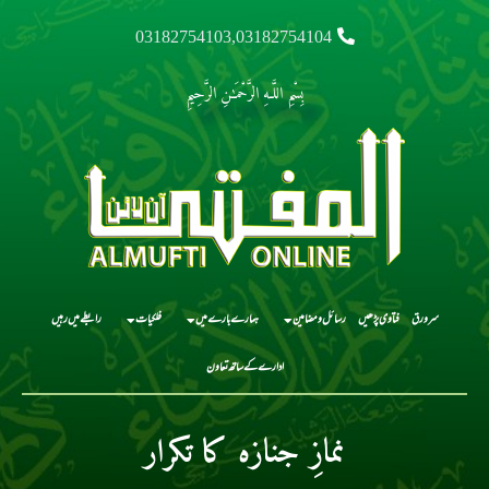
03182754103,03182754104
بِسْمِ اللَّـهِ الرَّحْمَـٰنِ الرَّحِيمِ
سرورق
فتاوی پڑھیں
رسائل و مضامین
ہمارے بارے میں
فلکیات
رابطے میں رہیں
ادارے کے ساتھ تعاون
نمازِ جنازہ کا تکرار