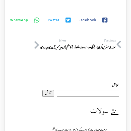
WhatsApp
Twitter
Facebook
Previous
Next
سمندری سفر میں گرمی یا قے کی وجہ سے روزہ چھوڑنے کاحکم
زکوة میں کس قیمت کا اعتبارہوگا؟
تلاش
تلاش
نئے سولات
حرمت مصاہرت کا بہن کے حق میں ثابت ہونے کا حکم