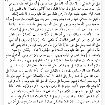
صلى على النجاشي } ولا شك أنه كان صلى عليه وروي { أنه صلى الله عليه وسلم مر
بقبر جديد فسأل عنه فقيل : قبر فلانة فقال : هلا آذنتموني بالصلاة عليها فقيل : إنها
دفنت ليلا فخشينا عليك هوام الأرض فقال صلى الله عليه وسلم : إذا مات إنسان
فآذنوني فإن صلاتي عليه رحمة ، وقام وجعل القبر بينه وبين القبلة وصلى عليه } .وكذا
الصحابة رضي الله عنهم صلوا على النبي صلى الله عليه وسلم جماعة بعد جماعة ؛ ولأنها
دعاء ، ولا بأس بتكرار الدعاء ؛ ولأن حق الميت وإن قضي فلكل مسلم في الصلاة
حق ؛ ولأنه يثاب بذلك ، وعسى أن يغفر له ببركة هذا الميت كرامة له ، ولم يقض
هذا الحق في حق كل شخص فكان له أن يقضي حقه .( ولنا ) ما روي { أن النبي
صلى الله عليه وسلم صلى على جنازة فلما فرغ جاء عمر ومعه قوم فأراد أن يصلي ثانيا ،
فقال له النبي : صلى الله عليه وسلم الصلاة على الجنازة لا تعاد ، ولكن ادع للميت
واستغفر له } وهذا نص في الباب وروي أن ابن عباس وابن عمر رضي الله تعالى عنهم
فاتتهما صلاة على جنازة فلما حضرا ما زادا على الاستغفار له وروي عن عبد الله بن
سلام أنه فاتته الصلاة على جنازة عمر رضي الله عنه فلما حضر قال : إن سبقتموني
بالصلاة عليه فلا تسبقوني بالدعاء له ، والدليل عليه أن الأمة توارثت ترك الصلاة على
رسول الله صلى الله عليه وسلم وعلى الخلفاء الراشدين والصحابة رضي الله عنهم .ولو جاز
لما ترك مسلم الصلاة عليهم خصوصا على رسول الله صلى الله عليه وسلم ؛ لأنه في قبره
كما وضع فإن لحوم الأنبياء حرام على الأرض ، به ورد الأثر ، وتركهم ذلك إجماعا
منهم دليل على عدم جواز التكرار ؛ ولأن الفرض قد سقط بالفعل مرة واحدة ؛
لكونها فرض كفاية ، ولهذا إن من لم يصل لو ترك الصلاة ثانيا لا يأثم وإذا سقط
الفرض ، فلو صلى ثانيا كان نفلا .والتنفل بصلاة الجنازة غير مشروع بدليل أن من