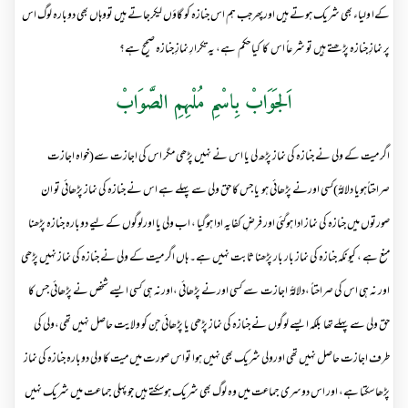
کےا ولیاء بھی شریک ہوتے ہیں اورپھرجب ہم اس جنازہ کو گاؤں لیکرجاتے ہیں تووہاں بھی دوبارہ لوگ اس
پر نمازِ جنازہ پڑھتے ہیں تو شرعاً اس کا کیا حکم ہے، یہ تکرارِ نمازِ جنازہ صحیح ہے؟
اَلجَوَابْ بِاسْمِ مُلْہِمِ الصَّوَابْ
اگر میت کے ولی نے جنازہ کی نماز پڑھ لی یا اس نے نہیں پڑھی مگر اس کی اجازت سے(خواہ اجازت
صراحتاًہویا دلالةً)کسی اورنے پڑھائی ہو یا جس کا حق ولی سے پہلے ہے اس نے جنازہ کی نماز پڑھائی تو ان
صورتوں میں جنازہ کی نماز ادا ہوگئی اور فرضِ کفایہ ادا ہوگیا ، اب ولی یا اورلوگوں کے لیے دوبارہ جنازہ پڑھنا
منع ہے ، کیونکہ جنازہ کی نماز بار بار پڑھنا ثابت نہیں ہے۔ ہاں اگر میت کے ولی نے جنازہ کی نماز نہیں پڑھی
اور نہ ہی اس کی صراحتاً ،دلالةً اجازت سے کسی اورنے پڑھائی ،اورنہ ہی کسی ایسے شخص نے پڑھائی جس کا
حق ولی سے پہلےتھا بلکہ ایسے لوگوں نے جنازہ کی نماز پڑھی یا پڑھائی جن کو ولایت حاصل نہیں تھی،ولی کی
طرف اجازت حاصل نہیں تھی اورولی شریک بھی نہیں ہوا تواس صورت میں میت کا ولی دوبارہ جنازہ کی نماز
پڑھا سکتا ہے، اور اس دوسری جماعت میں وہ لوگ بھی شریک ہوسکتے ہیں جو پہلی جماعت میں شریک نہیں