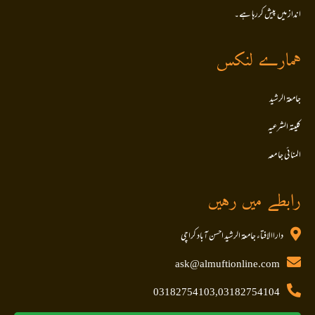
انداز میں پیش کررہا ہے۔
ہمارے لنکس
جامعۃ الرشید
کلیتہ الشرعیہ
المنا ئی جا معہ
رابطے میں رہیں
داراالافتاء جامعۃ الرشید احسن آباد کراچی
ask@almuftionline.com
03182754103,03182754104