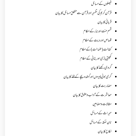
فیصلوں کے مسائل
قرآن کریم کی تفسیر اور قرآن سے متعلق مسائل کا بیان
قربانی کا بیان
قسم منت اور نذر کے احکام
قصاص اور دیت کے احکام
کفالت (ضمانت) کے احکام
کھیتی باڑی اور بٹائی کے احکام
گروی رکھنے کا بیان
گری ہوئی چیزوں اورگمشدہ بچے کے ملنے کا بیان
مضاربت کا بیان
معاشرت کے آداب و حقوق کا بیان
مقالات ومضامین
میراث کے مسائل
نان نفقہ کے مسائل
نکاح کا بیان