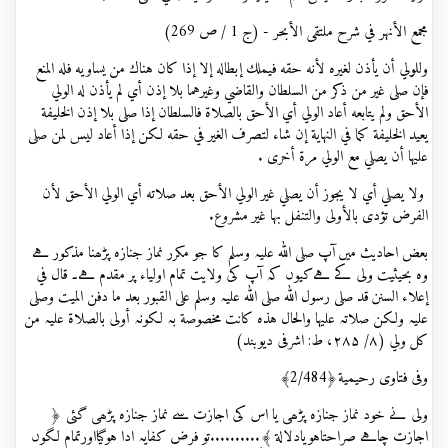
مجمع الأنهر في شرح ملتقى الأبحر - (ج 1 / ص 269)
وللولي أن يأذن لغيره لأنه حقه فيملك إبطاله إلا إذا كان هناك من يساويه فله المنع
فإن صلى غير من ذكر من السلطان والقاضي وغيرهما بلا إذن أي لم يأذن له الولي
الأحق ولم يتابعه أعاد الولي أي الأحق بالصلاة فالسلطان إذا صلى بلا إذن الخليفة
يعيد الخليفة كما في النهاية إن شاء لتصرف الغير في حقه لكن إذا أعاد ليس لمن صلى
عليها أن يصلي مع الولي مرة أخرى .
ولا يصلي أي لا يجوز أن يصلي غير الولي الأحق بعد صلاته أي الولي الأحق لأن
الفرض تؤدى بالأولى والتنفل بها غير مشروع.
بعض احادیث میں آپ صلی اللہ علیہ وسلم کا جو مکرر نماز جنازہ پڑھنا مذکور ہے
وہ بحیثیت ولی کے ہےکیوں کہ آپ کی ولایت تمام اولیاء پر مقدم ہے۔ قال في
إعلاء السنن قد صلی رسول اللہ صلی اللہ علیہ وسلم علی القبور بعد ما دفن المیت وصلی
علیہ ولکن صلاتہ علیہا والحال هذہ کانت مخصوصة بہ لکونہ أولی بالصلاة علیہ من
کل ولي (۸/ ۲۸۵، ط: اشرفی دیوبند)
وفی فتاوی رحیمیة﴿2/484﴾
ولی نے خود نماز جنازہ پڑھی یا اس کی اجازت سے نماز جنازہ پڑھی گئی ﴿
اجازت چاہے صراحتاہویادلالة ﴾..........تو فرض کفایہ ادا ہوگیااورتمام لگوں