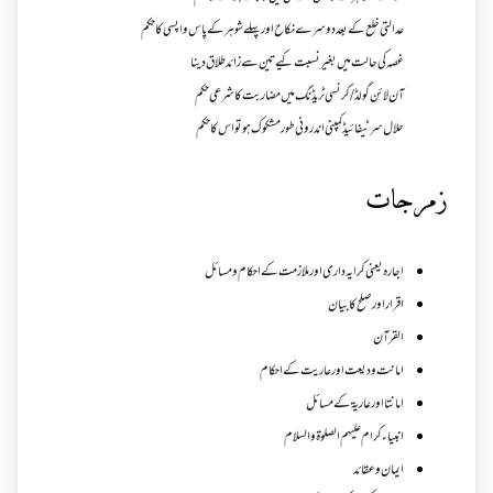
عدالتی خلع کے بعد دوسرے نکاح اور پہلے شوہر کے پاس واپسی کا حکم
غصہ کی حالت میں بغیر نسبت کیے تین سے زائد طلاق دینا
آن لائن گولڈ /کرنسی ٹریڈنگ میں مضاربت کا شرعی حکم
حلال سرٹیفائیڈ کمپنی اندرونی طور مشکوک ہو تو اس کا حکم
زمرجات
اجارہ یعنی کرایہ داری اور ملازمت کے احکام و مسائل
اقرار اور صلح کا بیان
القرآن
امانت ودیعت اورعاریت کے احکام
امانتا اور عاریة کے مسائل
انبیاء کرام علیہم الصلوۃ والسلام
ایمان وعقائد