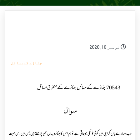
نومبر 10, 2020
جنازے کےمسائل
70543
جنازے کےمسائل
جنازے کے متفرق مسائل
سوال
جب ہمارے ہاں کراچی میں کوئی فوتگی ہوجاتی ہے توہم اس کا جنازہ یہاں بھی پڑھتے ہیں جس میں اس میت