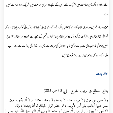
تھے، اور جو لوگ پہلی جماعت میں شریک تھے ،ان کے لیے دوسری جماعت میں شریک ہونا درست نہیں
ہے۔
موجودہ زمانے میں دوسری نمازجنازے کاجوازپیداکرنےکےلیے جوحیلہ کیاجاتاہے کہ ولی کو کہہ دیا جاتا ہے کہ
تم پہلی نمازِ جنازہ میں شرکت نہ کرو تاکہ دوسرا جنازہ پڑھ سکو اس قسم کے حیلے سے بھی دوسرا جنازہ مشروع
نہیں ہوتاکیونکہ جب ولی سے بات ہوگئی تو یہ دلالةً ولی کی طرف سے پہلی نمازجنازہ کی اجازت ہے، لہذا اب
ولی کےلیےبھی دوسری نمازِ جنازہ مشروع نہیں ۔
حوالہ جات
بدائع الصنائع في ترتيب الشرائع - (ج 3 / ص 285)
ولا يصلى على ميت إلا مرة واحدة لا جماعة ولا وحدانا عندنا ، إلا أن يكون الذين
صلوا عليها أجانب بغير أمر الأولياء ، ثم حضر الولي فحينئذ له أن يعيدها ، وقال
الشافعي : " يجوز لمن لم يصل أن يصلي " واحتج بما روي أن النبي صلى الله عليه وسلم {