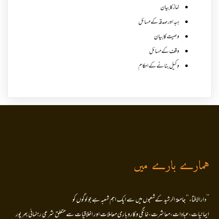
نماز کا بیان
ہبہ اور صدقہ کے مسائل
وصیت کا بیان
وقف کے مسائل
وکیل بنانے کے احکام
ہمارے بارے میں
’’دارالافتاء ‘‘جامعۃ الرشید کےشعبوں میں سے ایک اہم شعبہ ہے جو لوگوں کو
ایمانیات،عبادات،معاشرت،خانگی وکاروباری معاملات اور اخلاقیات سے متعلق شرعی رہنمائی بھر پور