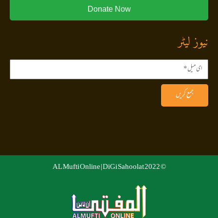
Donate Now
نیوز لیٹر
جمع کریں
DiGi Sahoolat
© 2022 AL Mufti Online |