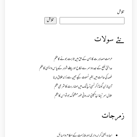
تلاش
تلاش
نئے سولات
حرمت مصاہرت کا بہن کے حق میں ثابت ہونے کا حکم
عدالتی خلع کے بعد دوسرے نکاح اور پہلے شوہر کے پاس واپسی کا حکم
غصہ کی حالت میں بغیر نسبت کیے تین سے زائد طلاق دینا
آن لائن گولڈ /کرنسی ٹریڈنگ میں مضاربت کا شرعی حکم
حلال سرٹیفائیڈ کمپنی اندرونی طور مشکوک ہو تو اس کا حکم
زمرجات
اجارہ یعنی کرایہ داری اور ملازمت کے احکام و مسائل