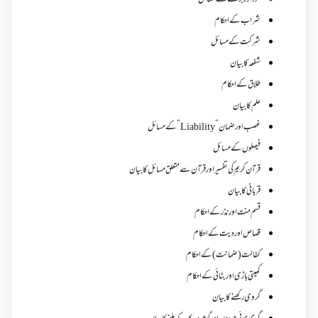
سود اور جوے کے مسائل
شراب کے احکام
شرکت کے مسائل
شفعہ کا بیان
طلاق کے احکام
علم کا بیان
غصب اورضمان”Liability” کے مسائل
فیصلوں کے مسائل
قرآن کریم کی تفسیر اور قرآن سے متعلق مسائل کا بیان
قربانی کا بیان
قسم منت اور نذر کے احکام
قصاص اور دیت کے احکام
کفالت (ضمانت) کے احکام
کھیتی باڑی اور بٹائی کے احکام
گروی رکھنے کا بیان