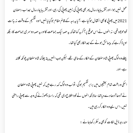
عمل نہیں ہوا،اورتقریباچارسال پھربھی پھوپی کی زمین پھوپی کی رہی،اورتقربیا چارسال بعداب رمضان
2021 میں پھوپی کابھی انتقال ہوگیاہے،آیایہ ہبہ کےقائم مقام ہوگیایانہیں؟وہ تقسیم کےوقت نہ بذات
خودموجودتھی،نہ انہوں نےاس موقع پرآکریہ کہاتھاکہ یہ حصہ ایک جماعت کااوریہ حصہ دوسری جماعت کا،بلکہ
اوپرذکرہےکہ پیمائش ہونےکےبعدانکاربھی کیاتھا۔
پہلےوہ لوگ پھوپی شاہ سلطان کےانکارکےحامی تھے،لیکن جب انہیں پتہ چلاکہ شاہ سلطان چونکہ کلالہ
ہے،اور
ا سکی وراثت تمام بھتیجوں میں برابرتقسیم ہوگی،تواب وہ لوگ کہہ رہےہیں کہ نہیں پھوپی شاہ سلطان
نےآدھاآدھا دےدیاتھا،حالانکہ انہوں نےخوداطلاع دی تھی کہ راستہ چھوڑنےکی وجہ سےپھوپی راضی
نہیں،اس لیےوہ انکارکررہی ہیں۔
مندرجہ ذیل نکات کوبھی مدنظررکھاجائے :