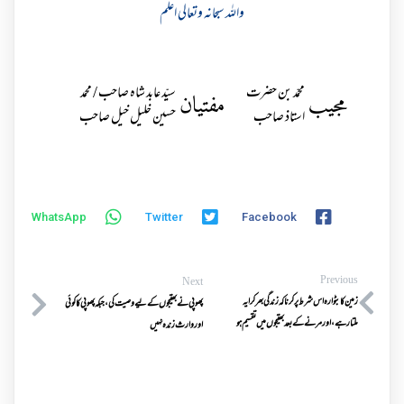
واللہ سبحانہ وتعالی اعلم
محمّد بن حضرت
سیّد عابد شاہ صاحب / محمد
مجیب
مفتیان
استاذ صاحب
حسین خلیل خیل صاحب
WhatsApp
Twitter
Facebook
Previous
Next
زمین کابٹوارہ اس شرط پرکرناکہ زندگی بھرکرایہ
پھوپی نےبھتیجوں کےلیےوصیت کی،جبکہ پھوپی کاکوئی
ملتارہے،اورمرنےکےبعدبھتیجوں میں تقسیم ہو
اوروارث زندہ نہیں