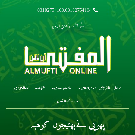
03182754103,03182754104
بِسْمِ اللَّـهِ الرَّحْمَـٰنِ الرَّحِيمِ
سرورق
فتاوی پڑھیں
رسائل و مضامین
ہمارے بارے میں
فلکیات
رابطے میں رہیں
ادارے کے ساتھ تعاون
پھوپی نےبھتیجوں کوہبہ