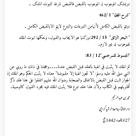
:
ویملک الموھوب لہ الموھوب بالقبض فالقبض شرط لثبوت الملک ۔
"شرح المجلۃ" 1
/
462
:
وتتم بالقبض الکامل لأنہامن التبرعات والتبرع لایتم الابالقبض الکامل ۔
" البحر الرائق" 15 / 292:
وركنها هو الايجاب والقبول، وحكمها ثبوت الملك
للموهوب له غير لازم۔
"المبسوط للسرخسي"12 / 83:
ثم الملك لا يثبت في الهبة بالعقد قبل القبض عندنا۔۔۔۔وحجتنا في ذلك ما روي عن
النبي صلى الله عليه وسلم: "لا تجوز الهبة إلا مقبوضة" معناه لا يثبت الحكم وهو الملك إذ
الجواز ثابت قبل القبض بالاتفاق والصحابة رضوان الله عليهم اتفقوا على هذا فقد ذكر
أقاويلهم في الكتاب ولأن هذا عقد تبرع فلا يثبت الملك فيه بمجرد القبول كالوصية۔
محمدبن عبدالرحیم
دارالافتاءجامعۃالرشیدکراچی
27
/
ذیقعدہ 1442 ھج