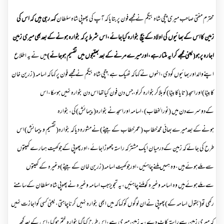
محترم مفتی صاحب میری چچی شاہ بیگم نےمجھےفون پربتایاکہ آپ کی پھوپی شاہ سلطان
کہہ رہی ہیں کہ اس کی
زمین کااس کےبھائیوں کی اولاد کےبیچ بٹوارہ کیاجائے،اس شرط پرکہ بٹوارہ ہونےکےبعدبھی میری زمین
اجارہ پرہو(یعنی مجھے کرایہ ملتارہے،اورمیرےمرنےکےبعدبھتیجوں میں تقسیم ہوجائے
)
میں نےیہ اطلاع
اپنےوالداوربھائیوں کودی،انہوں نےکہاکہ ٹھیک ہے،چچی شاہ بیگم نےمجھے فون پرکہاکہ اسامہ (زرین خان
کابیٹا)اوراسجد(تایاکابیٹا)کوبلاکربٹوارہ کرلو،جس دن فون کیاتھااس دن بٹوارہ نہیں ہوسکا،اس
کےدوسرےدن میں (نورالخطاب)،اسامہ اوراسجدنےبٹوارہ(پیمائش)کی،بٹوارہ
ہونےکےبعدمیرےبھائی محمدخطاب (عمرخطاب کےبیٹے)نےمشورہ دیاکہ بٹوارہ(تقسیم و پیمائش)اس
طرح کی جائےکہ زمین کےدرمیان ایک مشترکہ راستہ چھوڑاجائے،اورپھوپی کےجوکھیت ہمارےکھیتوں
سےملےہوئےہیں،وہ ہمیں ملنےچاہئیں،اورجوکھیت اسامہ(زرین خان کےبیٹے)وغیرہ کےکھیتوں
سےملےہوئےہیں وہ اسامہ وغیرہ کوملنےچاہئیں،یہ تجویزجب اسامہ وغیرہ نےپھوپی شاہ سلطان کےسامنے
رکھی تو(بقول اسامہ کے)پھوپی نےان لوگوں کوکہاکہ میں ابھی بٹوارہ نہیں کرناچاہتی،یعنی کسی کواجازت نہیں
کہ میری زمین سےراستہ کاٹ دے،یہ زمین میری ہے،اس طرح کیاگیابٹوارہ ختم ہوگیا،اس کےبعدکچھ