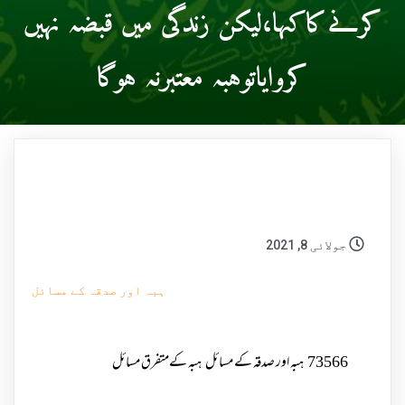
کرنےکاکہا،لیکن زندگی میں قبضہ نہیں
کروایاتوہبہ معتبرنہ ہوگا
جولائی 8, 2021
ہبہ اور صدقہ کے مسائل
73566
ہبہ اور صدقہ کے مسائل
ہبہ کےمتفرق مسائل