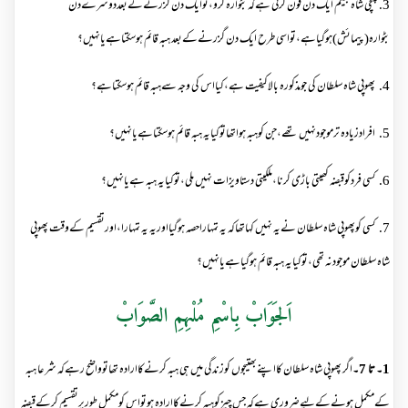
3. چچی شاہ بیگم ایک دن فون کرتی ہےکہ بٹوارہ کرو،توایک دن گزرنےکےبعددوسرےدن
بٹوارہ(پیمائش)ہوگیاہے،تواسی طرح ایک دن گزرنےکےبعد ہبہ قائم ہوسکتاہےیانہیں؟
4. پھوپی شاہ سلطان کی جومذکورہ بالاکیفیت ہے،کیااس کی وجہ سےہبہ قائم ہوسکتاہے؟
5. افرادزیادہ ترموجودنہیں تھے،جن کوہبہ ہواتھاتوکیایہ ہبہ قائم ہوسکتاہےیانہیں؟
6. کسی فردکوقبضہ کھیتی باڑی کرنا،ملکیتی دستاویزات نہیں ملی،توکیایہ ہبہ ہےیانہیں؟
7. کسی کوپھوپی شاہ سلطان نےیہ نہیں کہاتھاکہ یہ تمہاراحصہ ہوگیااوریہ یہ تمہارا،اورتقسیم کےوقت پھوپی
شاہ سلطان موجودنہ تھی،توکیایہ ہبہ قائم ہوگیاہےیانہیں؟
اَلجَوَابْ بِاسْمِ مُلْہِمِ الصَّوَابْ
1۔ تا 7۔
اگر پھوپی شاہ سلطان کااپنےبھتیجوں کوزندگی میں ہی ہبہ کرنےکاارادہ تھاتوواضح رہےکہ شرعا ہبہ
کےمکمل ہونےکےلیےضروری ہےکہ جس چیزکوہبہ کرنےکاارادہ ہوتواس کومکمل طورپرتقسیم کرکےقبضہ