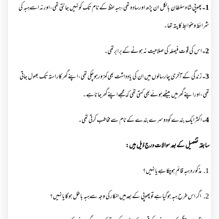
1۔
پھوپی شاہ سلطان بالکل ان پڑھ اورسادہ تھی،ہبہ لفظ کےنام تک کونہیں جانتی تھی،اورنہ اسےہبہ کی
شرائط وضوابط کاپتہ تھا۔
2۔
اس کی قوت فیصلہ کی صلاحیت نہ ہونےکےبرابرتھی۔
3۔
زندگی کےآخری چارسالوں میں ان کی یادداشت بھی کمزورہوچکی تھی،اپنےگھرکاراستہ تک بھول جاتی
تھی،اوراپنےگھرمیں بیٹھےہوئےبھی کہتی تھی کہ مجھےاپنےگھرجاناہے۔
4۔
اکثرایک بندےکودوسرےبندےکےنام سےمخاطب کرتی تھی۔
سابقہ تفصیل کےبعد سوالات درج ذیل
ہیں
:
1. مذکورہ ہبہ قائم ہوچکاہےیانہیں؟
2. اگر اس طرح ہبہ ہوگیاہےتوپھوپی کےبعدمیں انکارکی وجہ سےہبہ باطل ہوگایانہیں؟