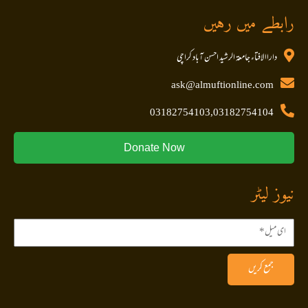
رابطے میں رہیں
داراالافتاء جامعۃ الرشید احسن آباد کراچی
ask@almuftionline.com
03182754103,03182754104
Donate Now
نیوز لیٹر
جمع کریں