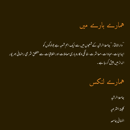
ہمارے بارے میں
’’دارالافتاء ‘‘جامعۃ الرشید کےشعبوں میں سے ایک اہم شعبہ ہے جو لوگوں کو
ایمانیات،عبادات،معاشرت،خانگی وکاروباری معاملات اور اخلاقیات سے متعلق شرعی رہنمائی بھر پور
انداز میں پیش کررہا ہے۔
ہمارے لنکس
جامعۃ الرشید
کلیتہ الشرعیہ
المنا ئی جا معہ