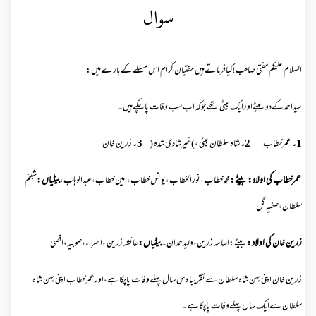
سوال
السلام علیکم مفتی صاحب !کیافرماتےہیں مفتیان کرام اس مسئلےکےبارےمیں:
سیداحمدکےدوبیٹےاورایک بیٹی تھےجوکہ اب سب وفات پاچکےہیں۔
1۔
عمرخطاب
2۔
شاہ سلطان بیٹی ،)غیرشادی شدہ (
3۔
زرین خان
عمرخطاب کی اولاد:بیٹے
:
محمدخطاب،نورالخطاب،یونس خطاب،امین خطاب،عبدالوہاب،
بیٹیاں
:
شبنم
سلطان،صفیہ گل
زرین خان کی اولاد
:
بیٹے:اسامہ زرین،ولیدحمدان۔
بیٹیاں
:
عائشہ زرین ،اسراء،صوبیہ،اقصی
زرین خان اپنی بہن شاہ سلطان سےتقریبا دس سال پہلےوفات پاچکاہے،اورعمرخطاب اپنی بہن شاہ
سلطان سےایک سال پہلےوفات پاچکاہے۔