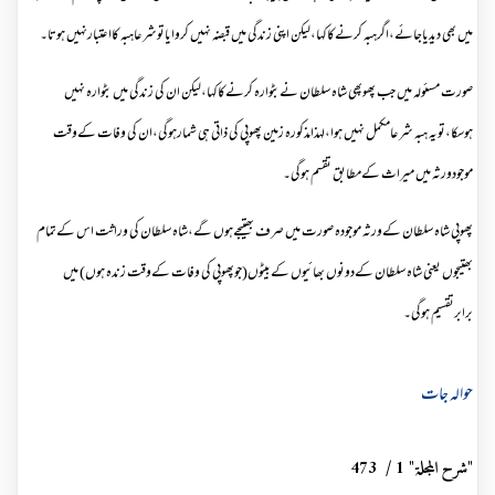
میں بھی دیدیاجائے،اگرہبہ کرنےکاکہا،لیکن اپنی زندگی میں قبضہ نہیں کروایاتوشرعاہبہ کااعتبارنہیں ہوتا۔
صورت مسئولہ میں جب پھوپھی شاہ سلطان نےبٹوارہ کرنےکاکہا،لیکن ان کی زندگی میں بٹوارہ نہیں
ہوسکا،تویہ ہبہ شرعامکمل نہیں ہوا،لہذامذکورہ زمین پھوپی کی ذاتی ہی شمارہوگی،ان کی وفات کےوقت
موجودورثہ میں میراث کےمطابق تقسم ہوگی۔
پھوپی شاہ سلطان کےورثہ موجودہ صورت میں صرف بھتیجےہوں گے،شاہ سلطان کی وراثت اس کےتمام
بھتیجوں یعنی شاہ سلطان کےدونوں بھائیوں کےبیٹوں(جوپھوپی کی وفات کےوقت زندہ ہوں) میں
برابرتقسیم ہوگی۔
حوالہ جات
"شرح المجلۃ" 1
/
473