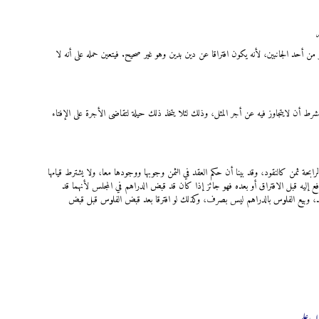
من أحد الجانبين، لأنه يكون افتراقا عن دين بدين وهو غير صحيح. فيتعين حمله على أنه لا
بشرط أن لایتجاوز فیه عن أجر المثل، وذلك لئلا یتخذ ذلك حیلة لتقاضی الأجرة علی الإفتاء
رابحة ثمن كالنقود، وقد بينا أن حكم العقد في الثمن وجوبها ووجودها معا، ولا يشترط قيامها
إليه قبل الافتراق أو بعده فهو جائز إذا كان قد قبض الدراهم في المجلس لأنهما قد
د، وبيع الفلوس بالدراهم ليس بصرف، وكذلك لو افترقا بعد قبض الفلوس قبل قبض