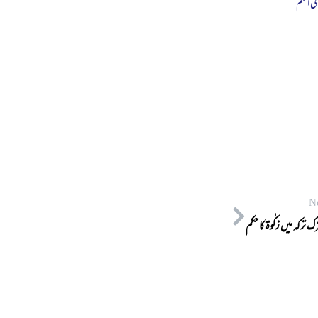
لی اعلم
N
ك ترکہ میں زکٰوۃ کا حکم