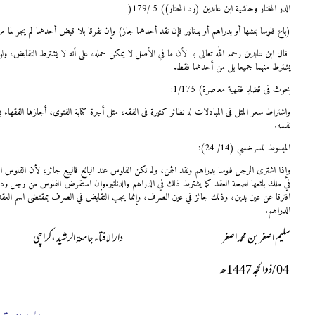
الدر المختار وحاشية ابن عابدين (رد المحتار)
(
5
/
179
)
(باع فلوسا بمثلها أو بدراهم أو بدنانير فإن نقد أحدهما جاز) وإن تفرقا بلا قبض أحدهما لم يجز لما مر
قال ابن عابدین رحمہ اللہ تعالی ؛ لأن ما في الأصل لا يمكن حمله، على أنه لا يشترط التقابض، ولو 
يشترط منهما جميعا بل من أحدهما فقط
.
بحوث فی قضایا فقهیة معاصرة
(
1/175
:
واشتراط سعر المثل فی المبادلات له نظائر کثیرة فی الفقه، مثل أجرة کتابة الفتوی، أجازها الفقهاء 
نفسه
.
المبسوط للسرخسي (14/ 24):
وإذا اشترى الرجل فلوسا بدراهم ونقد الثمن، ولم تكن الفلوس عند البائع فالبيع جائز؛ لأن الفلوس ال
في ملك بائعها لصحة العقد كما يشترط ذلك في الدراهم والدنانير.وإن استقرض الفلوس من رجل ودفع 
افترقا عن عين بدين، وذلك جائز في عين الصرف، وإنما يجب التقابض في الصرف بمقتضى اسم العق
الدراهم
.
سلیم اصغر بن محمد اصغر دارالافتاء جامعۃ الرشید ،کراچی
04
/ذوالحجہ
1447
ھ