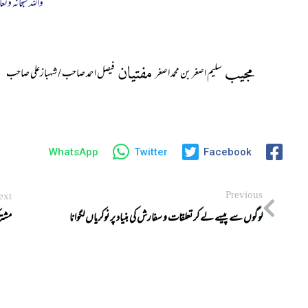
واللہ سبحانہ وتعا
مجیب
مفتیان
سلیم اصغر بن محمد اصغر
فیصل احمد صاحب / شہبازعلی صاحب
WhatsApp
Twitter
Facebook
Previous
ext
لوگوں سے پیسے لے کر تعلقات و سفارش کی بنیاد پر نوکریاں لگوانا
مشتر