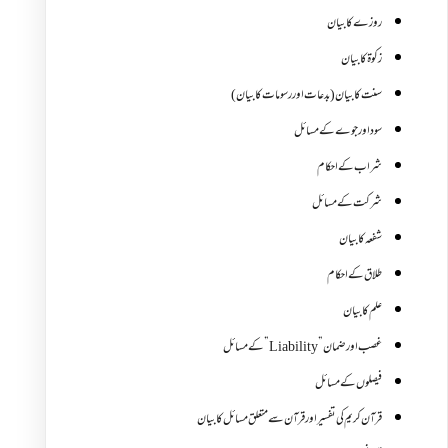
روزے کا بیان
زکوة کابیان
سنت کا بیان (بدعات اور رسومات کا بیان)
سود اور جوے کے مسائل
شراب کے احکام
شرکت کے مسائل
شفعہ کا بیان
طلاق کے احکام
علم کا بیان
غصب اورضمان”Liability” کے مسائل
فیصلوں کے مسائل
قرآن کریم کی تفسیر اور قرآن سے متعلق مسائل کا بیان