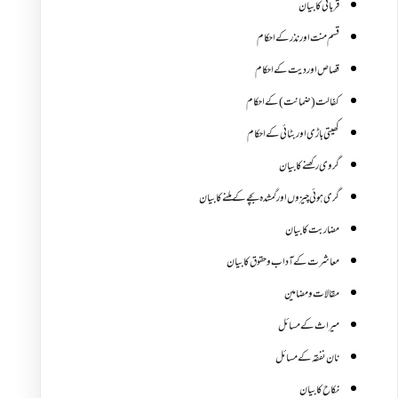
قربانی کا بیان
قسم منت اور نذر کے احکام
قصاص اور دیت کے احکام
کفالت (ضمانت) کے احکام
کھیتی باڑی اور بٹائی کے احکام
گروی رکھنے کا بیان
گری ہوئی چیزوں اورگمشدہ بچے کے ملنے کا بیان
مضاربت کا بیان
معاشرت کے آداب و حقوق کا بیان
مقالات ومضامین
میراث کے مسائل
نان نفقہ کے مسائل
نکاح کا بیان