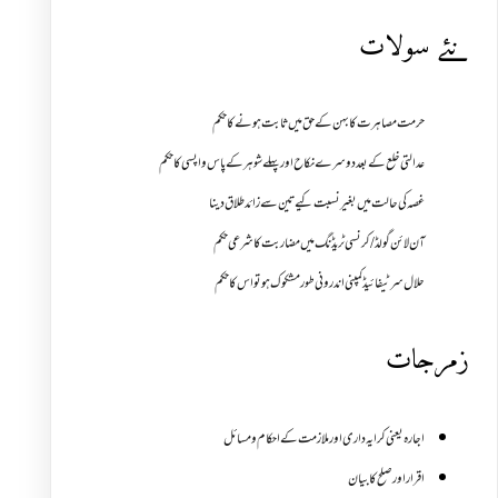
نئے سولات
حرمت مصاہرت کا بہن کے حق میں ثابت ہونے کا حکم
عدالتی خلع کے بعد دوسرے نکاح اور پہلے شوہر کے پاس واپسی کا حکم
غصہ کی حالت میں بغیر نسبت کیے تین سے زائد طلاق دینا
آن لائن گولڈ /کرنسی ٹریڈنگ میں مضاربت کا شرعی حکم
حلال سرٹیفائیڈ کمپنی اندرونی طور مشکوک ہو تو اس کا حکم
زمرجات
اجارہ یعنی کرایہ داری اور ملازمت کے احکام و مسائل
اقرار اور صلح کا بیان