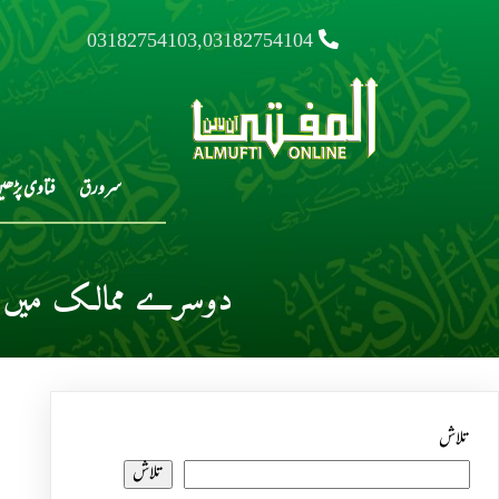
03182754103,03182754104
سرورق
فتاوی پڑھی
دوسرے ممالک میں رہ
تلاش
تلاش