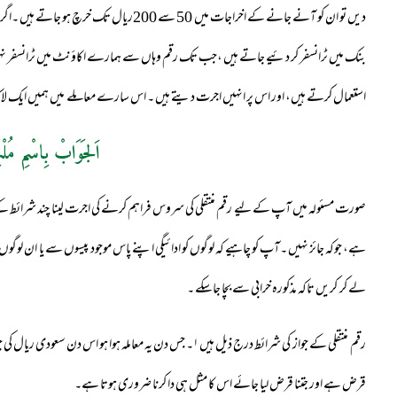
بنک میں ٹرانسفر کر دئیے جاتے ہیں ،جب تک رقم وہاں سے ہمارے اکاؤنٹ میں ٹرانسفر نہیں
استعمال کرتے ہیں، اور اس پر انہیں اجرت دیتے ہیں ۔ اس سارے معاملے میں ہمیں ایک لاکھ پر 900 بچتے ہیں جو ہم آدھا آدھا تقسیم کر لیتے ہیں کیا ایسا کرنا جا
اَلجَوَابْ بِاسْمِ مُلْ
صورت مسئولہ میں آپ کے لیے رقم منتقلی کی سروس فراہم کرنے کی اجرت لینا چند شرائط کے سا
ہے، جوکہ جائز نہیں ۔آپ کو چاہیے کہ لوگوں کو ادائیگی اپنے پاس موجود پیسوں سے یا ان لوگ
لے کر کریں تاکہ مذکورہ خرابی سے بچا جاسکے ۔
رقم منتقلی کے جواز کی شرائط درج ذیل ہیں ۱۔ جس دن یہ معاملہ ہوا 
قرض ہے اور جتنا قرض لیا جائے اس کا مثل ہی دا کرنا ضروری ہوتا ہے۔