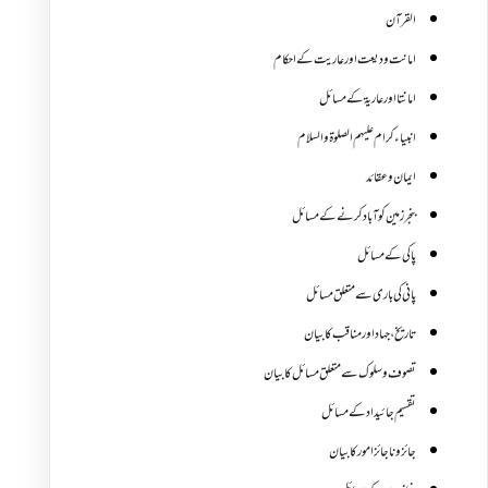
القرآن
امانت ودیعت اورعاریت کے احکام
امانتا اور عاریة کے مسائل
انبیاء کرام علیہم الصلوۃ والسلام
ایمان وعقائد
بنجر زمین کو آباد کرنے کے مسائل
پاکی کے مسائل
پانی کی باری سے متعلق مسائل
تاریخ،جہاد اور مناقب کا بیان
تصوف و سلوک سے متعلق مسائل کا بیان
تقسیم جائیداد کے مسائل
جائز و ناجائزامور کا بیان