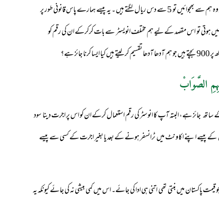
دیں تو ان کو آنے جانے کے اخراجات میں 50 سے 200ریال تک خرچ ہو جاتے ہیں ۔اگر وہ ہم سے بھجوائیں تو 5 سے دس ریال لگتے ہیں ۔ یہ پیسے ہمارے پاس قانونی طور پر
 ہوتی تو اس مقصد کے لیے ہم مختلف انویسٹر سے بات کرکرکے ان کی رقم کو
ئز ہے؟
ہِمِ الصَّوَابْ
تھ جائز ہے، البتہ آپ کا انوسٹر کی رقم استعمال کرکے ان کو اس پر اجرت دینا سود
وں کے پیسے اپنے اکاونٹ میں ٹرانسفر ہونے کے بعد یا بغیر اجرت کے کسی سے پیسے
ہو اس دن سعودی ریال کی جو قیمت پاکستان میں بنتی تھی اتنی ہی ادا کی جائے۔ اس میں کمی بیشی نہ کی جائے کیونکہ یہ