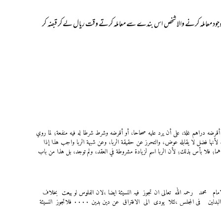
جود معاملہ کرنے والا شخص اس بندے سے معاملہ کرتے وقت ریال لے کر قبضہ کر
قرضه دراهم غلة، على أن يرد عليه صحاحا، أو أقرضه وشرط شرطا له فيه منفعة؛ لما روي
؛ لأنها فضل لا يقابله عوض، والتحرز عن حقيقة الربا، وعن شبهة الربا واجب هذا إذا
؛ فلا بأس بذلك؛ لأن الربا اسم لزيادة مشروطة في العقد، ولم توجد، بل هذا من باب
امام محمد رحمہ اللہ تعالی ان تجوز فیہ النسیئة ایضا ،لان الفلوس لو بیعت بخلاف
جنسھا من الاثمان مثل الدراھم فیجوز فیھا التفاضل والنسیئة جمیعا ،بشرط ان یقبض احد البدلین فی المجلس ،لئلا یودی الی الافتراق عن دین بدین ۰۰۰۰ فلاتجوز النسیئة