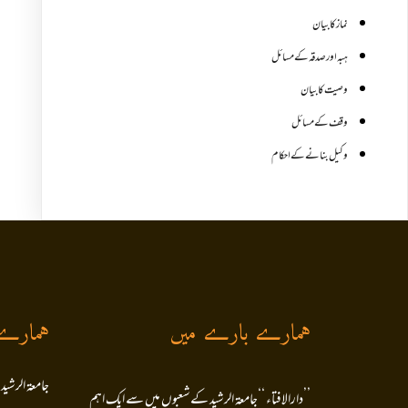
نماز کا بیان
ہبہ اور صدقہ کے مسائل
وصیت کا بیان
وقف کے مسائل
وکیل بنانے کے احکام
ہمارے بارے میں
ہمارے
جامعۃ الرشید
’’دارالافتاء ‘‘جامعۃ الرشید کےشعبوں میں سے ایک اہم