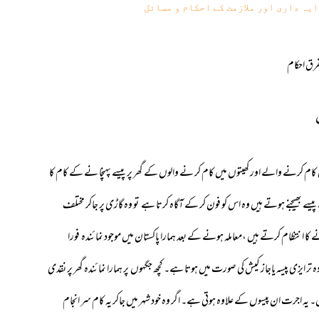
یہ داری اور ملازمت کے احکام و مسائل
رق احکام
 کرنے والے اور کھیتوں میں کام کر نے والوں کے گھر پر پیسے پہنچا نے کے کام کا
سے بھیجنے ہوتے ہیں وہ اس کو فون کر کے آگاہ کرتا ہے تو وہ گاڑی پر جاکر مختلف
انتظام کرتے ہیں ،معاملہ ہونے کے بعد ہمارا پاکستان میں موجود نمائندہ فورا
ر ایزی پیسہ یاجاز کیش کی صورت میں ہوتا ہے۔ کچھ جگہوں پر ہمارا نمائندہ گھر پر نقدی
 اجرت ان پیسوں کے علاوہ ہوتی ہے۔ اگر وہ خود شہر میں جاکر یہ کام سر انجام