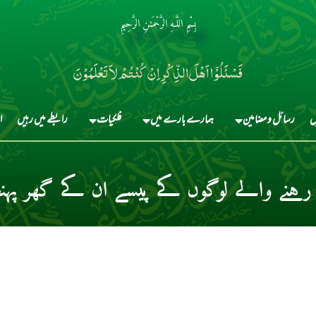
بِسْمِ اللَّـهِ الرَّحْمَـٰنِ الرَّحِيمِ
فَسْئَلُوْٓا اَہْلَ الذِّکْرِ اِنْ کُنْتُمْ لاَ تَعْلَمُوْنَ
ں
رسائل و مضامین
ہمارے بارے میں
فلکیات
رابطے میں رہیں
ا
نے والے لوگوں کے پیسے ان کے گھر پہنچ