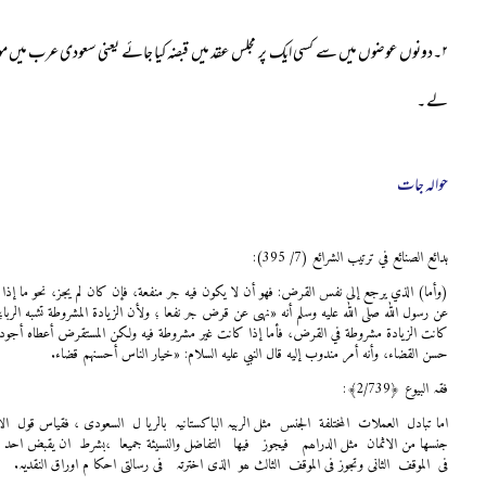
۲۔دونوں عوضوں میں سے کسی ایک پر مجلس عقد میں قبضہ کیا جائے یعنی سعودی عرب میں مو
لے ۔
حوالہ جات
بدائع الصنائع في ترتيب الشرائع (7/ 395):
(وأما) الذي يرجع إلى نفس القرض: فهو أن لا يكون فيه جر منفعة، فإن كان لم يجز، نحو ما إذا أ
عن رسول الله صلى الله عليه وسلم أنه «نهى عن قرض جر نفعا ؛ ولأن الزيادة المشروطة تشبه الربا
كانت الزيادة مشروطة في القرض، فأما إذا كانت غير مشروطة فيه ولكن المستقرض أعطاه أجودهما
حسن القضاء، وأنه أمر مندوب إليه قال النبي عليه السلام: «خيار الناس أحسنهم قضاء.
فقہ البیوع ﴿2/739﴾:
اما تبادل العملات المختلفة الجنس مثل الربیہ الباکستانیہ بالریا ل السعودی ، فقیاس قول ال
فی الموقف الثانی وتجوز فی الموقف الثالث ھو الذی اخترتہ فی رسالتی احکا م اوراق النقدیہ
.