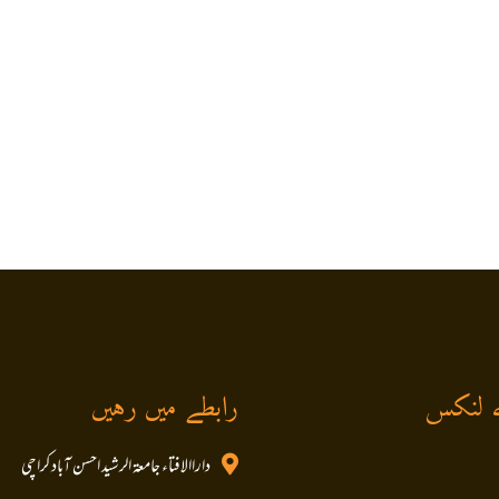
 لنکس
رابطے میں رہیں
داراالافتاء جامعۃ الرشید احسن آباد کراچی