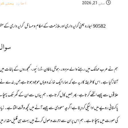
مئی 21, 2026
اجارہ یعنی کرا
90582
اجارہ یعنی کرایہ داری اور ملازمت کے احکام و مسائل
کرایہ داری کے متف
سوال
ہم نے عرب ممالک میں رہنے والے مزدور ،ہوٹل مالکان، ڈرائیور، کھجوروں کے باغات میں کام
آغاز کیا ہے۔ اس کا طریقہ کار یہ ہے کہ ہمارا ایک نمائندہ وہاں موجود ہوتا ہے جس بندے نے پی
علاقوں سے پیسے اکٹھے کرتاہے، پھر ہمیں کال کرتاہے ۔ہم یہاں سے ان کے گھر تک پہنچانے کا 
پاکستانی روپے میں ادائیگی کردیتا ہے اگرچہ سعودی سے پیسے آنے میں کچھ وقت لگتا ہے۔ زیادہ ت
کی صورت میں پہنچا تاہے۔ ہم اس پر ان سے اجرت وصول کرتے ہیں بہت ہی قلیل مقدار میں۔ یہ