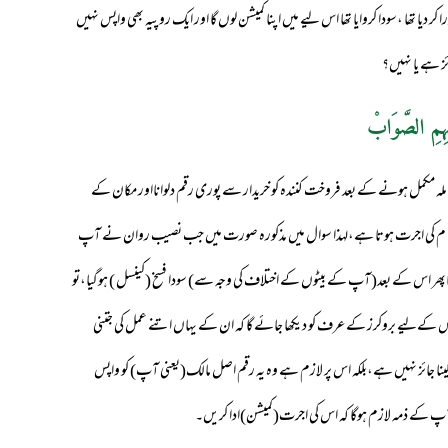
ر دیا تھا ،سودا کروایا تھا اس لیے میں اپنا کمیشن لوں گا اور ایک روپیہ بھی واپس نہیں
ز ہے یا نہیں؟
ہِمِ الصَّوَابْ
عاملہ مکمل ہونے کے بعد فروخت کنندہ کو خریدار سے پوری رقم دلوانااور مکان کے
رےکا م کی اجرت ہوتا ہے،لہذا سوال میں مذکورہ صورت میں جب نصیب روان نے آپ
ھاپھر اس کے بعد(آپ کے بیٹوں کے اختلاف کی وجہ سے) سودا فسخ (کینسل ) ہوگیا،تو
س کےلیے بروکرز کے عرف کو دیکھا جائے گا کہ ان کے یہاں اتنے عمل کی جتنی
جائز نہیں ہے،بلکہ اس پر لازم ہے وہ یہ رقم اصل مالک(یعنی آپ) کو واپس
پ کے ذمہ لازم ہوگا کہ اس کی اجرت(کمیشن)ادا کریں۔