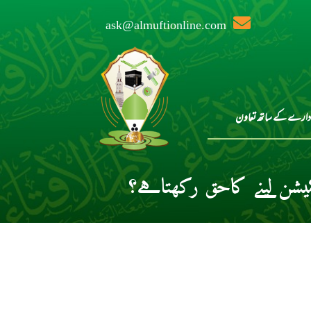
ask@almuftionline.com
دارے کے ساتھ تعاون
یشن لینے کاحق رکھتاہے؟