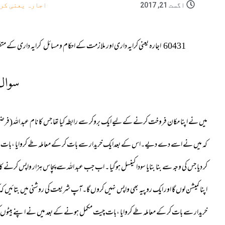
اگست 21, 2017
اجارہ یعنی کرا
60431
اجارہ یعنی کرایہ داری اور ملازمت کے احکام و مسائل
کرایہ داری کے متف
سوال
میں نے اپنا مکان فروخت کرنے کے لیے ایک بروکر سے رابطہ کیا تھا جس کا نام عبد اللہ(فرض
کہ میں نے اسے دے دیے۔اس کے بعدایک خریدار سے بات کر کے معاملہ طے کروایا ،بات چیت 
کر دیا جس کی وجہ سے بنا بنایا سودا کینسل ہوگیا ۔ اب جب عبد اللہ سے پچاس ہزار واپس کرنے کا مطالب
اپنا کمیشن لوں گا اور ایک روپیہ بھی واپس نہیں کروں گا۔آپ شریعت کی روشنی میں بتائیں ک
خریدار سے بات کر کے معاملہ طے کروایا ،بات چیت مکمل ہونے کے بعد میں نے اپنے بیٹوں کو بتای