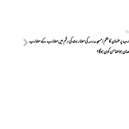
N
ب پر ضمان کا حکم/مسجد مدرسہ کی مضاربت کی رقم میں مضارب کے مضارب
صان ہواضامن کون ہوگا؟