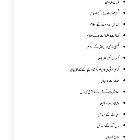
قربانی کا بیان
قسم منت اور نذر کے احکام
قصاص اور دیت کے احکام
کفالت (ضمانت) کے احکام
کھیتی باڑی اور بٹائی کے احکام
گروی رکھنے کا بیان
گری ہوئی چیزوں اورگمشدہ بچے کے ملنے کا بیان
مضاربت کا بیان
معاشرت کے آداب و حقوق کا بیان
مقالات ومضامین
میراث کے مسائل
نان نفقہ کے مسائل
نکاح کا بیان