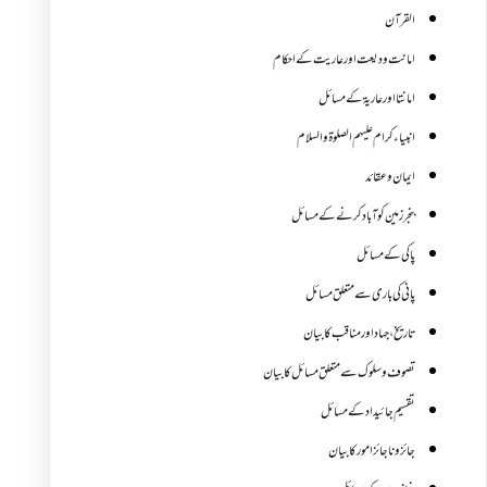
القرآن
امانت ودیعت اورعاریت کے احکام
امانتا اور عاریة کے مسائل
انبیاء کرام علیہم الصلوۃ والسلام
ایمان وعقائد
بنجر زمین کو آباد کرنے کے مسائل
پاکی کے مسائل
پانی کی باری سے متعلق مسائل
تاریخ،جہاد اور مناقب کا بیان
تصوف و سلوک سے متعلق مسائل کا بیان
تقسیم جائیداد کے مسائل
جائز و ناجائزامور کا بیان