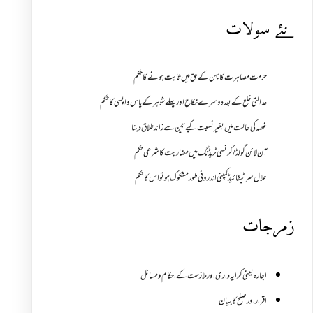
نئے سولات
حرمت مصاہرت کا بہن کے حق میں ثابت ہونے کا حکم
عدالتی خلع کے بعد دوسرے نکاح اور پہلے شوہر کے پاس واپسی کا حکم
غصہ کی حالت میں بغیر نسبت کیے تین سے زائد طلاق دینا
آن لائن گولڈ /کرنسی ٹریڈنگ میں مضاربت کا شرعی حکم
حلال سرٹیفائیڈ کمپنی اندرونی طور مشکوک ہو تو اس کا حکم
زمرجات
اجارہ یعنی کرایہ داری اور ملازمت کے احکام و مسائل
اقرار اور صلح کا بیان