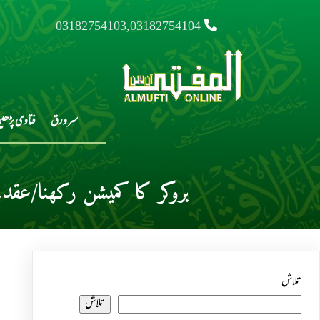
03182754103,03182754104
سرورق
فتاوی پڑھی
بروکر کا کمیشن رکھنا/عق
تلاش
تلاش