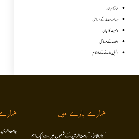
نماز کا بیان
ہبہ اور صدقہ کے مسائل
وصیت کا بیان
وقف کے مسائل
وکیل بنانے کے احکام
ہمارے بارے میں
ہمارے
جامعۃ الرشید
’’دارالافتاء ‘‘جامعۃ الرشید کےشعبوں میں سے ایک اہم