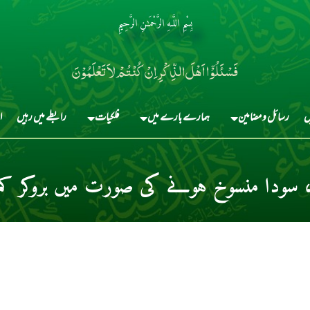
بِسْمِ اللَّـهِ الرَّحْمَـٰنِ الرَّحِيمِ
فَسْئَلُوْٓا اَہْلَ الذِّکْرِ اِنْ کُنْتُمْ لاَ تَعْلَمُوْنَ
ں
رسائل و مضامین
ہمارے بارے میں
فلکیات
رابطے میں رہیں
ا
د، سودا منسوخ ہونے کی صورت میں بروکر کم