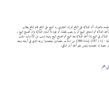
اع البائع المبيع بنفسه والعرف أن الدلالة على البائع ثم إن المشتري رد المبيع على البائع قام البائع يطالب
خذ الدلالة ثم استحق المبيع أو رد بعيب بقضاء أو غيره لا تسترد الدلالة وإن انفسخ البيع ؛
نه لم يظهر أن البيع لم يكن فلا يبطل عمله عمادية من أحكام الدلال الفتاوى الهندية - (4 / 451) الدلال في البيع إذا أخذ الدلالة بعد البيع ثم انفسخ البيع بينهما بسبب من الأسباب سلمت
له الدلالة كالخياط إذا خاط الثوب ثم فتقه صاحب الثوب. كذا في خزانة المفتين مجلة الاحكام العدلية - (1 / 107) (مادة 580) من استأجر حصادين ليحصدوا زرعه الذي في أرضه وبعد
دار حصة ما حصدوه وليس لهم أخذ أجر الباقي.
لی اعلم