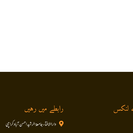
 لنکس
رابطے میں رہیں
داراالافتاء جامعۃ الرشید احسن آباد کراچی