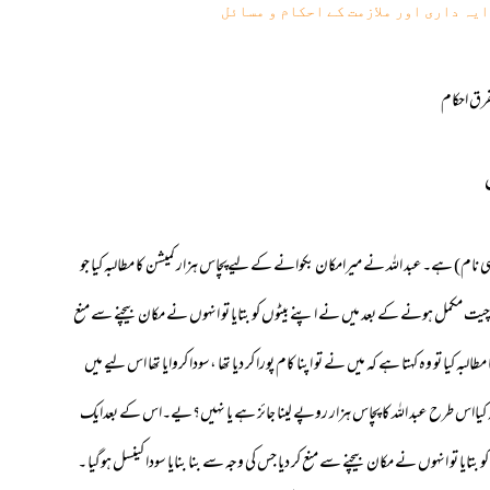
یہ داری اور ملازمت کے احکام و مسائل
رق احکام
ی نام) ہے۔عبد اللہ نے میرامکان بکوانے کے لیےپچاس ہزار کمیشن کا مطالبہ کیا جو
مکمل ہونے کے بعد میں نے اپنے بیٹوں کو بتایا تو انہوں نے مکان بیچنے سے منع
ہ کیا تو وہ کہتا ہے کہ میں نے تو اپنا کام پورا کر دیا تھا ،سودا کروایا تھا اس لیے میں
ہ کیااس طرح عبد اللہ کا پچاس ہزار روپے لینا جائز ہے یا نہیں؟یے۔اس کے بعدایک
ا تو انہوں نے مکان بیچنے سے منع کر دیا جس کی وجہ سے بنا بنایا سودا کینسل ہوگیا ۔