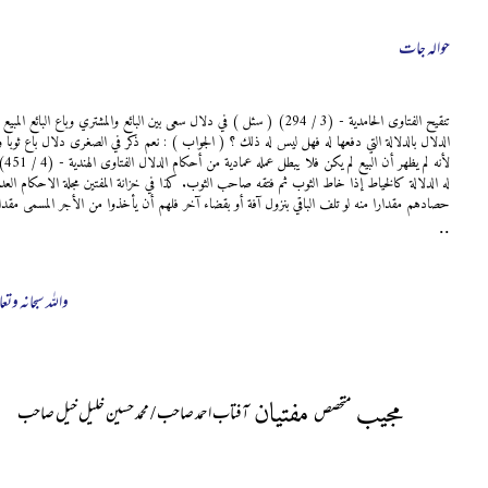
حوالہ جات
تنقيح الفتاوى الحامدية - (3 / 294) ( سئل ) في دلال سعى بين البائع والمشتري وب
الدلال بالدلالة التي دفعها له فهل ليس له ذلك ؟ ( الجواب ) : نعم ذكر في الصغرى دلال باع ثوبا وأ
لأ
حصادهم مقدارا منه لو تلف الباقي بنزول آفة أو بقضاء آخر فلهم أن يأخذوا من الأجر المسمى مق
..
واللہ سبحانہ وتعا
مجیب
مفتیان
متخصص
آفتاب احمد صاحب / محمد حسین خلیل خیل صاحب