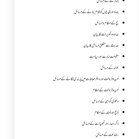
جنازے کےمسائل
جہاد اور قیدیوں کو غلام بنانے کے مسائل
حج کے احکام ومسائل
حدود و تعزیرات کا بیان
حدیث سے متعلق مسائل کا بیان
حکومت امارت اور سیاست
حوالہ کے مسائل
خرید و فروخت اور دیگر معاملات میں پابندی لگانے کے مسائل
خرید و فروخت کے احکام
دعوی گواہی کے مسائل
ذبح اور ذبیحہ کے احکام
ذکر،دعاء اور تعویذات کے مسائل
رضاعت کے مسائل