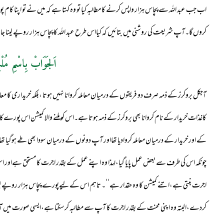
اب جب عبد اللہ سے پچاس ہزار واپس کرنے کا مطالبہ کیا تو وہ کہتا ہے کہ میں نے تو اپنا کام پورا ک
کروں گا۔آپ شریعت کی روشنی میں بتائیں کہ کیااس طرح عبد اللہ کا پچاس ہزار روپے لینا جائ
اَلجَوَابْ بِاسْمِ مُلْ
آجکل بروکرز کے ذمہ صرف دو فریقوں کے درمیان معاملہ کروانا نہیں ہوتا ،بلکہ خریداری کا م
کاغذات خریدار کے نام کروانا بھی بروکرز کے ذمہ ہوتا ہے۔اس کو ملنے والا کمیشن اس پو
کے اور خریدار کے درمیان معاملہ کروادیا تھااور آپ دونوں کے درمیان سودا بھی طے ہوگیا ت
چونکہ اس کی طرف سے بعض عمل پایا گیا،لہذا وہ اپنے عمل کے بقدر اجرت کا مستحق ہےاور ا
اجرت بنتی ہے،اتنے کمیشن کا وہ حقدار ہے‘‘۔ تاہم اس کے لیےپورے پچاس ہزار روپے لینا 
کردے،البتہ وہ اپنی محنت کے بقدر اجرت کا آپ سے مطالبہ کرسکتا ہے،ایسی صورت میں آ