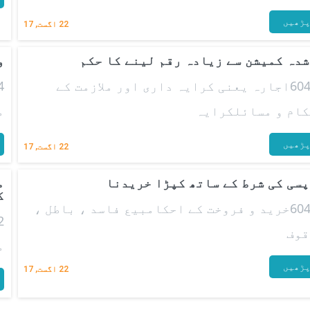
ڑھیں
22
اگست, 17
دہ کمیشن سے زیادہ رقم لینے کا حکم
و
60415اجارہ یعنی کرایہ داری اور ملازمت کے
ام و مسائلکرایہ
م
ڑھیں
22
اگست, 17
سی کی شرط کے ساتھ کپڑا خریدنا
م
ک
60413خرید و فروخت کے احکامبیع فاسد ، باطل ،
قوف
م
ڑھیں
22
اگست, 17