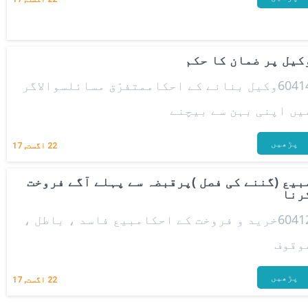
کیل پر ضمان کا حکم
60414وکیل بنانے کے احکاممتفرّق مسائلسوالاگر
یں اپنی بہن سے بیچنے
پڑھیں
22
اگست, 17
بیع (گننے کی فصل )پرقبضہ سے پہلے آگے فروخت
رنا
60412خرید و فروخت کے احکامبیع فاسد ، باطل ،
وقوف
پڑھیں
22
اگست, 17