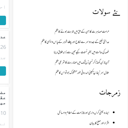
احک
نئے سولات
پ
حرمت مصاہرت کا بہن کے حق میں ثابت ہونے کا حکم
عدا
عدالتی خلع کے بعد دوسرے نکاح اور پہلے شوہر کے پاس واپسی کا حکم
غصہ کی حالت میں بغیر نسبت کیے تین سے زائد طلاق دینا
جدی
آن لائن گولڈ /کرنسی ٹریڈنگ میں مضاربت کا شرعی حکم
پ
حلال سرٹیفائیڈ کمپنی اندرونی طور مشکوک ہو تو اس کا حکم
زمرجات
مضا
عقد
میں
اجارہ یعنی کرایہ داری اور ملازمت کے احکام و مسائل
نے 
اقرار اور صلح کا بیان