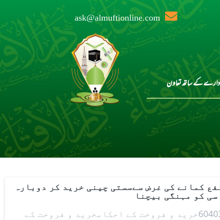
ask@almuftionline.com
دارے کے ساتھ تعاون
فع کمانے کی غرض سےسستی چینی خرید کر دوبارہ
سی کو مہنگی بیچنا
60403خرید و فروخت کے احکامخرید و فروخت کے