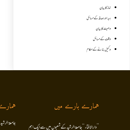
نماز کا بیان
ہبہ اور صدقہ کے مسائل
وصیت کا بیان
وقف کے مسائل
وکیل بنانے کے احکام
ہمارے بارے میں
ہمارے
جامعۃ الرشید
’’دارالافتاء ‘‘جامعۃ الرشید کےشعبوں میں سے ایک اہم