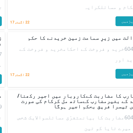
ام و مسائلکرایہ
ج
ڑھیں
22
اگست, 17
لت میں زیرِ سماعت زمین خریدنے کا حکم
ز
ب
60426خرید و فروخت کے احکامخرید و فروخت کے
د اور
م
ڑھیں
22
اگست, 17
رب کا مضاربت کےکاروبار میں اجیر رکھنا/
م
 کے بغیرمضارب کےساتھ مل کرکام کی صورت
 تیسرا فریق بحکم اجیر ہوگا
60410مضاربت کا بیانمتفرّق مسائلسوالایک شخص
ن
میرے تایا کو تین