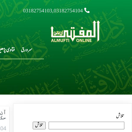
03182754103,03182754104
سرورق
فتاوی پڑھی
آن 
تلاش
حک
تلاش