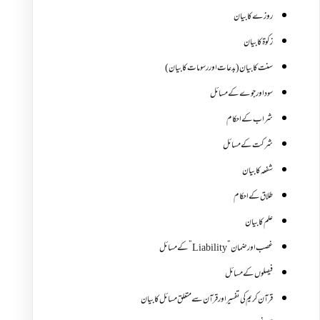
روزے کا بیان
زکوة کابیان
سنت کا بیان (بدعات اور رسومات کا بیان)
سود اور جوے کے مسائل
شراب کے احکام
شرکت کے مسائل
شفعہ کا بیان
طلاق کے احکام
علم کا بیان
غصب اورضمان”Liability” کے مسائل
فیصلوں کے مسائل
قرآن کریم کی تفسیر اور قرآن سے متعلق مسائل کا بیان