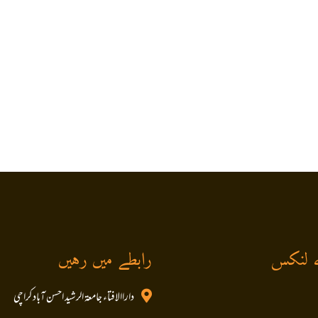
 لنکس
رابطے میں رہیں
داراالافتاء جامعۃ الرشید احسن آباد کراچی