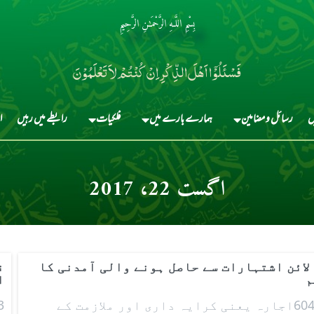
بِسْمِ اللَّـهِ الرَّحْمَـٰنِ الرَّحِيمِ
فَسْئَلُوْٓا اَہْلَ الذِّکْرِ اِنْ کُنْتُمْ لاَ تَعْلَمُوْنَ
ں
رسائل و مضامین
ہمارے بارے میں
فلکیات
رابطے میں رہیں
ا
اگست 22، 2017
لائن اشتہارات سے حاصل ہونے والی آمدنی کا
ن
م
ا
60404اجارہ یعنی کرایہ داری اور ملازمت کے