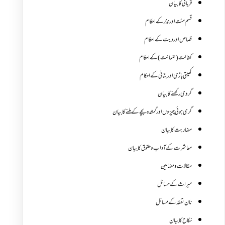
قربانی کا بیان
قسم منت اور نذر کے احکام
قصاص اور دیت کے احکام
کفالت (ضمانت) کے احکام
کھیتی باڑی اور بٹائی کے احکام
گروی رکھنے کا بیان
گری ہوئی چیزوں اورگمشدہ بچے کے ملنے کا بیان
مضاربت کا بیان
معاشرت کے آداب و حقوق کا بیان
مقالات ومضامین
میراث کے مسائل
نان نفقہ کے مسائل
نکاح کا بیان