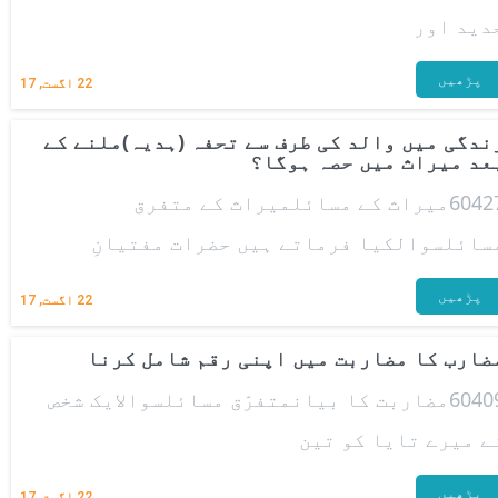
دید اور
پڑھیں
22
اگست, 17
ندگی میں والد کی طرف سے تحفہ (ہدیہ)ملنے کے
عد میراث میں حصہ ہوگا؟
60427میراث کے مسائلمیراث کے متفرق
سائلسوالکیا فرماتے ہیں حضرات مفتیانِ
پڑھیں
22
اگست, 17
ضارب کا مضاربت میں اپنی رقم شامل کرنا
60409مضاربت کا بیانمتفرّق مسائلسوالایک شخص
ے میرے تایا کو تین
پڑھیں
22
اگست, 17