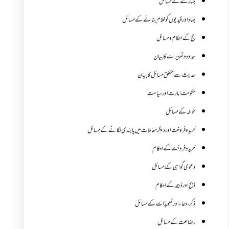
جنازے کےمسائل
جہاد اور قیدیوں کو غلام بنانے کے مسائل
حج کے احکام ومسائل
حدود و تعزیرات کا بیان
حدیث سے متعلق مسائل کا بیان
حکومت امارت اور سیاست
حوالہ کے مسائل
خرید و فروخت اور دیگر معاملات میں پابندی لگانے کے مسائل
خرید و فروخت کے احکام
دعوی گواہی کے مسائل
ذبح اور ذبیحہ کے احکام
ذکر،دعاء اور تعویذات کے مسائل
رضاعت کے مسائل