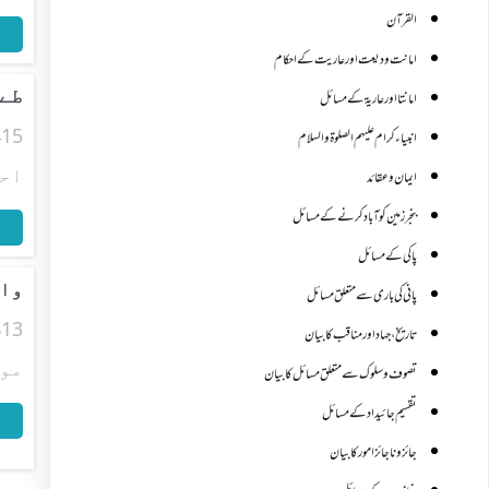
القرآن
پ
امانت ودیعت اورعاریت کے احکام
طےش
امانتا اور عاریة کے مسائل
انبیاء کرام علیہم الصلوۃ والسلام
احک
ایمان وعقائد
بنجر زمین کو آباد کرنے کے مسائل
پ
پاکی کے مسائل
واپ
پانی کی باری سے متعلق مسائل
تاریخ،جہاد اور مناقب کا بیان
مو
تصوف و سلوک سے متعلق مسائل کا بیان
تقسیم جائیداد کے مسائل
پ
جائز و ناجائزامور کا بیان