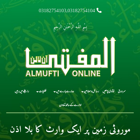
03182754103,03182754104
بِسْمِ اللَّـهِ الرَّحْمَـٰنِ الرَّحِيمِ
سرورق
فتاوی پڑھیں
رسائل و مضامین
ہمارے بارے میں
فلکیات
رابطے میں رہیں
ادارے کے ساتھ تعاون
موروثی زمین پر ایک وارث کا بلا اذن