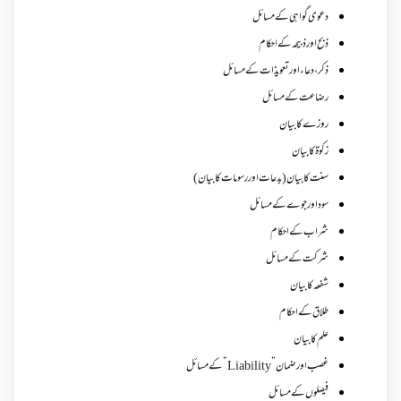
دعوی گواہی کے مسائل
ذبح اور ذبیحہ کے احکام
ذکر،دعاء اور تعویذات کے مسائل
رضاعت کے مسائل
روزے کا بیان
زکوة کابیان
سنت کا بیان (بدعات اور رسومات کا بیان)
سود اور جوے کے مسائل
شراب کے احکام
شرکت کے مسائل
شفعہ کا بیان
طلاق کے احکام
علم کا بیان
غصب اورضمان”Liability” کے مسائل
فیصلوں کے مسائل