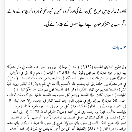
گااورشاہد خرچ میں متبرع سمجی جائے گی اوراگر وہ تعمیر پر مجبورتھی توپھر وہ خرچ ہونے والے
رقم سب پر مشترکہ طورپر اپنے اپنے حصوں کے بقدرآئے گی۔
حوالہ جات
وفی تنقيح الفتاوى الحامدية(2/157) ( سئل ) فيما إذا بنى زيد قصرا بماله لنفسه في دار مشتركة
بينه وبين إخوته بدون إذنهم فهل يكون البناء ملكا له ؟ ( الجواب ) : نعم وإذا بنى في الأرض
المشتركة بغير إذن الشريك له أن ينقض بناءه ذكره في التتارخانية من متفرقات القسمة . ( سئل )
في دار مشتركة بين جماعة بنى فيها بعضهم بناء لأنفسهم بآلات هي لهم بدون إذن الباقين ويريد بقية
الشركاء قسمة نصيبهم من الدار المذكورة وهي قابلة للقسمة فهل لهم ذلك وما حكم البناء ؟ (
الجواب ) : حيث كانت قابلة للقسمة وينتفع كل بنصيبه بعد القسمة فلبقية الشركاء ذلك ثم البناء
حيث كان بدون إذنهم إن وقع في نصيب البانين بعد قسمة الدار فبها ونعمت وإلا هدم البناء كما
في التنوير وغيره . فی رد المحتار(6/747سعید) کل من بنی فی دار غیرہ بامرہ فالبناء لآمرہ
ولولنفسہ بلاأمرہ فھولہ ولہ رفعہ. وفی شرح المجلۃ (ص:647رقم المادۃ 1173) إذا بنی احد
الشرکاء لنفسہ فی الملک المشترک القابل للقسمۃ بدون اذن الآخرین ثم طلب الآخرون القسمۃ
تقسم فإن خرج ذلک البناء فی نصیب بانیہ فبھاوإن خرج فی نصیب الآخرفلہ أن یکلف بانیہ ھدمہ
ورفعہ . الدر المختار (4/ 332) والضابط أن كل من أجبر أن يفعل مع شريكه إذا فعله أحدهما