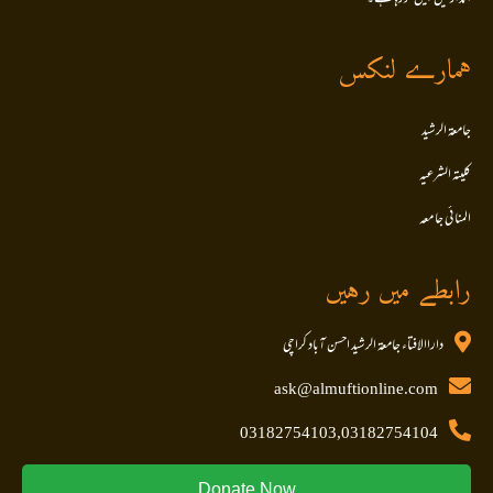
ہمارے لنکس
جامعۃ الرشید
کلیتہ الشرعیہ
المنا ئی جا معہ
رابطے میں رہیں
داراالافتاء جامعۃ الرشید احسن آباد کراچی
ask@almuftionline.com
03182754103,03182754104
Donate Now