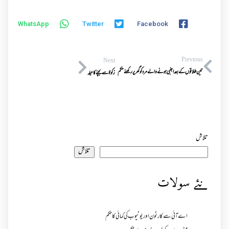
WhatsApp
Twitter
Facebook
Previous
Next
تین طلاقوں کے بعداجنبی ہونے والےمرد کوگھر پر رکھنے حکم
زکوۃ سے بچنے کا حیلہ
تلاش
تلاش
نئے سولات
اے آئی سے کارٹون اور یوٹیوب کی کمائی کا حکم