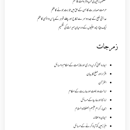
مغصوبہ زمین کی خرید و فروخت کا حکم
حرمت مصاہرت کا بہن کے حق میں ثابت ہونے کا حکم
عدالتی خلع کے بعد دوسرے نکاح اور پہلے شوہر کے پاس واپسی کا حکم
ایک بیٹا ، چھ بیٹیوں کے درمیان میراث کی تقسیم
زمرجات
اجارہ یعنی کرایہ داری اور ملازمت کے احکام و مسائل
اقرار اور صلح کا بیان
القرآن
امانت ودیعت اورعاریت کے احکام
امانتا اور عاریة کے مسائل
انبیاء کرام علیہم الصلوۃ والسلام
ایمان وعقائد
بنجر زمین کو آباد کرنے کے مسائل