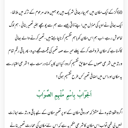
60گز کے ایک مکان میں ہم چاربھائی شریک ہیں جو ہمیں والد مرحوم کے ترکہ میں ملاتھا،
ایک بھائی نے اوپر کی منزل میں اپنے ذاتی پیسے سے ہم سے پوچھے بغیرتعمیربنائی ، ہم لوگ
خاموش رہے،اب ہم اس مکان کو باہم تقسیم کرناچاہتے ہیں،تعمیرکرنے والے بھائی
کاکہناہے کہ مکان فروخت کرکے پہلے میرے حصہ تعمیرکی قیمت مجھے دیدو،پھر باقی رقم تمام
ورثہ میں شرعی حصوں کے مطابق تقسیم کردو،کیا ان کایہ کہنا درست ہے ؟شرعی اعتبارسے
یہ مکان اوراس میں اضافی تعمیرکس طرح تقسیم ہوگی ؟
اَلجَوَابْ بِاسْمِ مُلْہِمِ الصَّوَابْ
اگرواقعۃ شاہدہ نے مشترکہ موروثی مکان کے او پر تعمیرِ مکان کے لیے باقی ورثہ سے اجازت
نہیں لی تھی تواب اس مکان کاشرعی حکم یہ ہے کہ اس نئےمکان کی عمارت تعمیربنانے