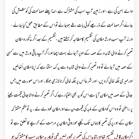
والے بہن کی ہے، اور زمین آپ سب کی مشترک ہے،لہذاپہلے مصالحت کی کوشش کی
جائے اگر مصالحت کے ذریعے کوئی بات طے ہوجائے تو اس کے مطابق عمل کیا جائے،
ورنہ آپ سب ورثہ مکان کی تقسیم کامطالبہ کرسکتے ہیں،تقسیم کے بعد اگر مذکورہ مکان
تعمیرکرنے والی شاہدہ کے حصہ کے اوپر آجائے بہت اچھا اوراگر آپ باقی ورثہ میں سے کسی
کے حصہ میں آجائے تو وہ تعمیرکرنے والی شاہدہ سے یہ کہہ سکتا ہے کہ اپنا مکان اُٹھالیں
اورمیری جگہ خالی کردیں، اور شرعاًاس پر جگہ خالی کرنا لازمی ہوگا۔ اوراس صورت میں جس
بھائی کے حصہ میں مکان آیا ہے اس کو یہ بھی اختیارہےکہ اگر تعمیرکرنے والابھائی قیمت لینے
پر راضی تو وہ اس کومکان کے ملبہ کی قیمت دیدےاورمکان خود لےلے۔یہ توحکم مشترکہ
مکان کے اورپر کی تعمیرکا جہاں تک نچلے موروثی مکان پر مرمت کے خرچے کا تعلق ہے تو
اگرمکان قابل تقسیم تھااورشاہداس کی تعمیرپرمجبورنہیں تھی توپھریہ مکان سب کا مشترک ہو