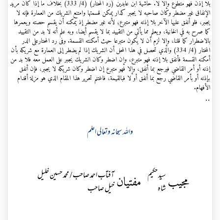
بلا إذن فهو متطوع وإلا لا. حاشية ابن عابدين (رد المحتار) (4/ 333) بخلاف ما إذا كان مريد
الإنفاق غير مضطر وكان صاحبه لا يجبر كدار يمكن قسمتها وامتنع الشريك من العمارة فإنه لا
يجبر، فلو أنفق عليها الآخر بلا إذنه فهو متبرع؛ لأنه غير مضطر إذ يمكنه أن يقسم حصته ويعمرها
كما صرح به في الخانية، ويعلم مما يأتي من التقييد بما لا يقسم أيضا، وبه علم أنه لا بد من التقييد
بالاضطرار كما قلنا، وإلا لزم أن لا يكون متبرعا حيث أمكنته القسمة. وفی رد المحتارعلی الدر
المختار (4/ 334) والذي تحصل في هذا المحل أن الشريك إذا لم يضطر إلى العمارة مع شريكه بأن
أمكنه القسمة فأنفق بلا إذنه فهو متبرع، وإن اضطر وكان الشريك يجبر على العمل معه فلا بد من
إذنه أو أمر القاضي فيرجع بما أنفق، وإلا فهو متبرع إن اضطر وكان شريكه لا يجبر، فإن أنفق
بإذنه أو بأمر القاضي رجع بما أنفق أو لا فبالقيمة، فاغتنم تحرير هذا المقام الذي هو مزلة أقدام
الأفهام.
..
واللہ سبحانہ وتعالی اعلم
سید حکیم
آفتاب احمد صاحب / محمد حسین خلیل
مجیب
مفتیان
شاہ
خیل صاحب