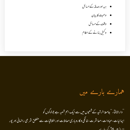
ہبہ اور صدقہ کے مسائل
وصیت کا بیان
وقف کے مسائل
وکیل بنانے کے احکام
ہمارے بارے میں
’’دارالافتاء ‘‘جامعۃ الرشید کےشعبوں میں سے ایک اہم شعبہ ہے جو لوگوں کو
ایمانیات،عبادات،معاشرت،خانگی وکاروباری معاملات اور اخلاقیات سے متعلق شرعی رہنمائی بھر پور
انداز میں پیش کررہا ہے۔