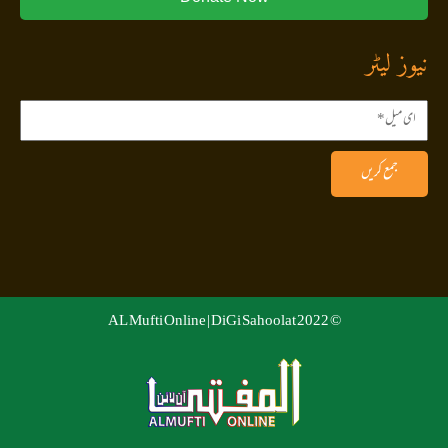
نیوز لیٹر
جمع کریں
DiGi Sahoolat
© 2022 AL Mufti Online |