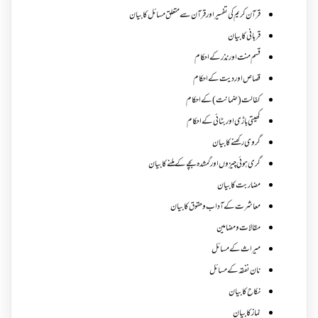
قرآن کریم کی تفسیر اور قرآن سے متعلق مسائل کا بیان
قربانی کا بیان
قسم منت اور نذر کے احکام
قصاص اور دیت کے احکام
کفالت (ضمانت) کے احکام
کھیتی باڑی اور بٹائی کے احکام
گروی رکھنے کا بیان
گری ہوئی چیزوں اورگمشدہ بچے کے ملنے کا بیان
مضاربت کا بیان
معاشرت کے آداب و حقوق کا بیان
مقالات ومضامین
میراث کے مسائل
نان نفقہ کے مسائل
نکاح کا بیان
نماز کا بیان