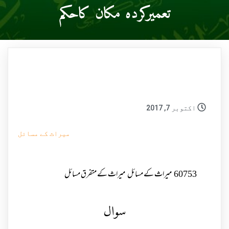
تعمیرکردہ مکان کاحکم
اکتوبر 7, 2017
میراث کے مسائل
60753
میراث کے مسائل
میراث کے متفرق مسائل
سوال