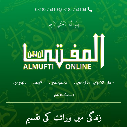
03182754103,03182754104
بِسْمِ اللَّـهِ الرَّحْمَـٰنِ الرَّحِيمِ
سرورق
فتاوی پڑھیں
رسائل و مضامین
ہمارے بارے میں
فلکیات
رابطے میں رہیں
ادارے کے ساتھ تعاون
زندگی میں وراثت کی تقسیم