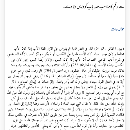
سے رقم کا مناسب حصہ باپ کو واپس لوٹا دے۔
حوالہ جات
(تبيين الحقائق : 3/ 64) قال في التتارخانية ثم يفرض على الابن نفقة الأب إذا كان الأب
محتاجا والابن موسرا سواء كان الأب قادرا على الكسب أو لم يكن، وذكر شمس الأئمة السرخسي
في شرح أدب القاضي للخصاف أن الأب إذا كان كسوبا، والابن أيضا كسوبا يجبر الابن على
الكسب ونفقة الأب، (رد المحتار:6/ 758) وأركانه: ثلاثة وارث ومورث وموروث. وشروطه:
ثلاثة: موت مورث حقيقة، أو حكما كمفقود، (رد المحتار:5/ 704) فلو وهب لذي رحم محرم
منه) نسبا (ولو ذميا أو مستأمنا لا يرجع) (بدائع الصنائع : 13/ 316) ينبغي للرجل أن يعدل بين
أولاده في النحلى لقوله سبحانه وتعالى (إن الله يأمر بالعدل والإحسان ). (بدائع الصنائع : 13/
317) يسوي بين ولده في النحل ولا يفضل بعضهم على بعض . وظاهر هذا يقتضي أن يكون قوله
مع قول أبي يوسف وهو الصحيح لما روي أن بشيرا أبا النعمان أتى بالنعمان إلى رسول الله صلى الله
عليه وسلم فقال إني نحلت ابني هذا غلاما كان لي فقال له رسول الله صلى الله عليه وسلم كل
ولدك نحلته مثل هذا فقال لا فقال النبي عليه الصلاة والسلام فأرجعه وهذا إشارة إلى العدل بين
الأولاد في النحلة وهو التسوية بينهم ولأن في التسوية تأليف القلوب والتفضيل يورث الوحشة بينهم
فكانت التسوية أولى ولو نحل بعضا وحرم بعضا جاز من طريق الحكم لأنه تصرف في خالص ملكه
لا حق لأحد فيه إلا أنه لا يكون عدلا سواء كان المحروم فقيها تقيا أو جاهلا فاسقا على قول
المتقدمين من مشايخنا وأما على قول المتأخرين منهم لا بأس أن يعطي المتأدبين والمتفقهين دون