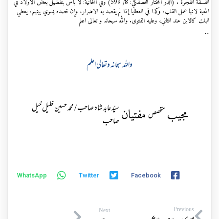
الفسقة الفجرة . (الدر المختار للحصفكي: 8/ 599) وفي الخانية: لا بأس بتفضيل بعض الاولاد في
المحبة لانها عمل القلب، وكذا في العطايا إذا لم يقصد به الاضرار، وإن قصده يسوي بينهم، يعطي
البنت كالابن عند الثاني، وعليه الفتوى. واللہ سبحانہ و تعالی اعلم
..
واللہ سبحانہ وتعالی اعلم
سیّد عابد شاہ صاحب / محمد حسین خلیل خیل
مجیب
مفتیان
متخصص
صاحب
WhatsApp
Twitter
Facebook
Previous
Next