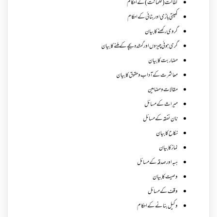
کفالت (ضمانت) کے احکام
کھیتی باڑی اور بٹائی کے احکام
گروی رکھنے کا بیان
گری ہوئی چیزوں اورگمشدہ بچے کے ملنے کا بیان
مضاربت کا بیان
معاشرت کے آداب و حقوق کا بیان
مقالات ومضامین
میراث کے مسائل
نان نفقہ کے مسائل
نکاح کا بیان
نماز کا بیان
ہبہ اور صدقہ کے مسائل
وصیت کا بیان
وقف کے مسائل
وکیل بنانے کے احکام