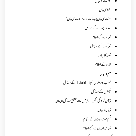
روزے کا بیان
زکوة کابیان
سنت کا بیان (بدعات اور رسومات کا بیان)
سود اور جوے کے مسائل
شراب کے احکام
شرکت کے مسائل
شفعہ کا بیان
طلاق کے احکام
علم کا بیان
غصب اورضمان”Liability” کے مسائل
فیصلوں کے مسائل
قرآن کریم کی تفسیر اور قرآن سے متعلق مسائل کا بیان
قربانی کا بیان
قسم منت اور نذر کے احکام
قصاص اور دیت کے احکام