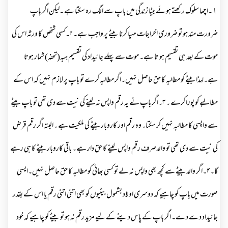
١۔اچھا سلوک رکھتے ہوئے بیٹا زندگی میں باپ سے الگ رہ سکتا ہے ۔لیکن اگر باپ
ضرورت مند ہو تو ضروری اخراجات مہیا کرنا بیٹے پر واجب ہے۔ ۲۔کسی شخص کا ورثہ اس کی
موت کے بعد ہی تقسیم ہو تا ہے۔ موت سے پہلے جائیداد کی تقسیم ہبہ(تحفہ) شمار ہوتا
ہے۔لہذا بیٹے کو مطالبہ کا حق حاصل نہیں۔اگر مطالبہ کرے تو باپ پر لازم نہیں کہ اس کے
مطالبے کو پورا کرے ۔ ۳۔اگر باپ نے یہ رقم واپس نہ لینے کی نیت سے دی تھی تو باپ بیٹے
سے واپسی کا مطالبہ نہیں کر سکتا۔وہ رقم اور کاروبار بیٹے کی ملکیت ہے ۔البتہ اگر رقم قرض
کی نیت سے دی تھی تو والدصرف رقم واپس لینے کا حق دار ہے۔ باقی کاروبار بیٹے کا ہی رہے
گا۔ ۴۔اگر والد بیٹے سے کچھ بھی واپس نہ لے تو کسی بھائی کو مطالبہ کا حق حاصل نہیں۔ایسی
صورت میں باپ کو چاہیے کہ دوسری اولاد بشمول بیٹیوں کو بھی اتنی اتنی رقم یا اس کے بقدر
جائیداد دے دے۔ اگر باپ کے پاس دینے کے لیے مزید رقم نہ ہو تو بیٹے کو چاہیے کہ خود