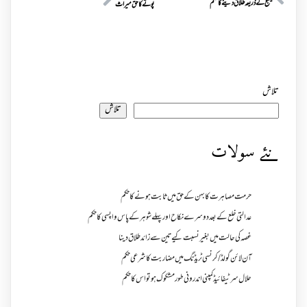
میسج کےذریعہ طلاق دینے کاحکم
پوتے کاحق میراث
تلاش
تلاش
نئے سولات
حرمت مصاہرت کا بہن کے حق میں ثابت ہونے کا حکم
عدالتی خلع کے بعد دوسرے نکاح اور پہلے شوہر کے پاس واپسی کا حکم
غصہ کی حالت میں بغیر نسبت کیے تین سے زائد طلاق دینا
آن لائن گولڈ /کرنسی ٹریڈنگ میں مضاربت کا شرعی حکم
حلال سرٹیفائیڈ کمپنی اندرونی طور مشکوک ہو تو اس کا حکم