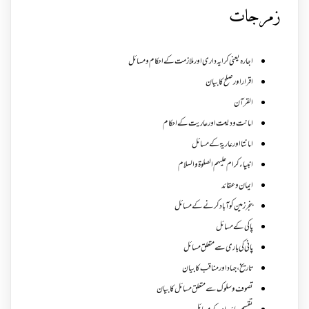
زمرجات
اجارہ یعنی کرایہ داری اور ملازمت کے احکام و مسائل
اقرار اور صلح کا بیان
القرآن
امانت ودیعت اورعاریت کے احکام
امانتا اور عاریة کے مسائل
انبیاء کرام علیہم الصلوۃ والسلام
ایمان وعقائد
بنجر زمین کو آباد کرنے کے مسائل
پاکی کے مسائل
پانی کی باری سے متعلق مسائل
تاریخ،جہاد اور مناقب کا بیان
تصوف و سلوک سے متعلق مسائل کا بیان