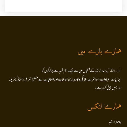
ہمارے بارے میں
’’دارالافتاء ‘‘جامعۃ الرشید کےشعبوں میں سے ایک اہم شعبہ ہے جو لوگوں کو
ایمانیات،عبادات،معاشرت،خانگی وکاروباری معاملات اور اخلاقیات سے متعلق شرعی رہنمائی بھر پور
انداز میں پیش کررہا ہے۔
ہمارے لنکس
جامعۃ الرشید