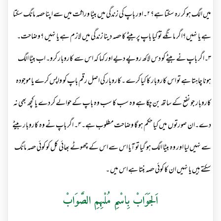
میں الگ ہو کر رہ سکتا ہے؟ ۲۔اور باپ کی زندگی میں بیٹا وراثت میں سے اپنا حصہ مانگ سکتا
ہے یا نہیں؟اگر مانگے تو کیا باپ پربیٹے کا حصہ دینا زندگی میں لازم ہے یا نہیں ؟وضاحت۔
۳۔اگر باپ نے بیٹے کو دس لاکھ روپے دیے اور کہا کہ اس سے کاروبار کرو۔ اب بیٹا الگ
ہونا چاہتا ہے تو اس کاروبار کا کیا کرے ۔کاروبار کی اصل رقم باپ کو واپس کرے یا موجودہ
کاروبار جو نفع کے ساتھ بن چکا ہے وہ سب کا سب وہ باپ کے حوالے کر دے یا کچھ بھی نہ
دے۔ان صورتوں میں کیا حکم ہو گا وضاحت مطلوب ہے۔ ۴۔ اگر باپ نے وہ کاروبار بیٹے
سے نہیں لیا اور وہ بیٹا الگ ہو گیا تو آیا اس سے اس کے چھوٹے بھائی کل کو کوئی حصہ مانگ
سکتے ہیں یا نہیں ان کا کوئی حصہ بنتا ہے اس میں ۔
اَلجَوَابْ بِاسْمِ مُلْہِمِ الصَّوَابْ