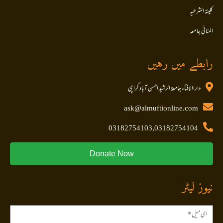
کلیتہ الشرعیہ
المنا ئی جا معہ
رابطے میں رہیں
داراالافتاء جامعۃ الرشید احسن آباد کراچی
ask@almuftionline.com
03182754103,03182754104
Donate Now
نیوز لیٹر