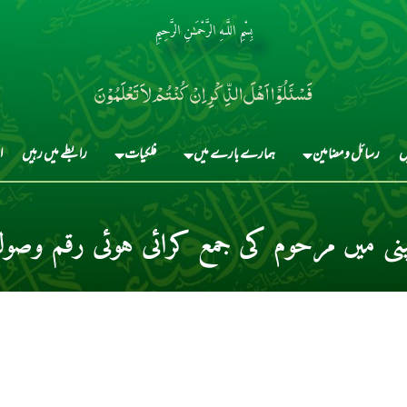
بِسْمِ اللَّـهِ الرَّحْمَـٰنِ الرَّحِيمِ
فَسْئَلُوْٓا اَہْلَ الذِّکْرِ اِنْ کُنْتُمْ لاَ تَعْلَمُوْنَ
ں
رسائل و مضامین
ہمارے بارے میں
فلکیات
رابطے میں رہیں
ا
مپنی میں مرحوم کی جمع کرائی ہوئی رقم وصول