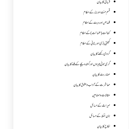
قربانی کا بیان
قسم منت اور نذر کے احکام
قصاص اور دیت کے احکام
کفالت (ضمانت) کے احکام
کھیتی باڑی اور بٹائی کے احکام
گروی رکھنے کا بیان
گری ہوئی چیزوں اورگمشدہ بچے کے ملنے کا بیان
مضاربت کا بیان
معاشرت کے آداب و حقوق کا بیان
مقالات ومضامین
میراث کے مسائل
نان نفقہ کے مسائل
نکاح کا بیان