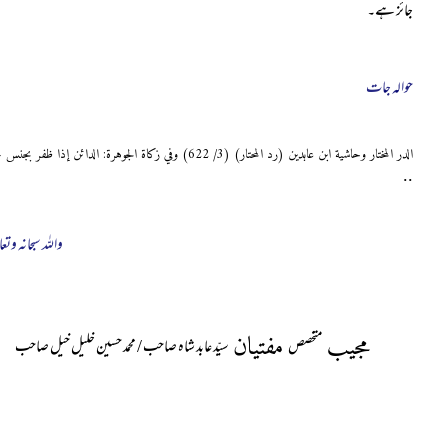
جائز ہے۔
حوالہ جات
الدر المختار وحاشية ابن عابدين (رد المحتار) (3/ 622) وفي زكاة الجوهرة: الدائن إذا ظفر بجنس حقه له أخذه بلا قضاء ولا رضا. واللہ سبحانہ و تعالی اعلم
..
واللہ سبحانہ وتعا
مجیب
مفتیان
متخصص
سیّد عابد شاہ صاحب / محمد حسین خلیل خیل صاحب