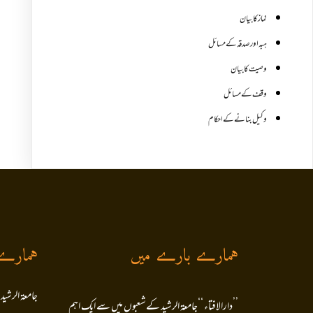
نماز کا بیان
ہبہ اور صدقہ کے مسائل
وصیت کا بیان
وقف کے مسائل
وکیل بنانے کے احکام
ہمارے بارے میں
ہمارے
جامعۃ الرشید
’’دارالافتاء ‘‘جامعۃ الرشید کےشعبوں میں سے ایک اہم