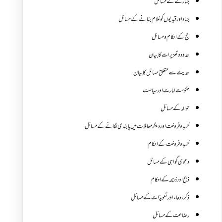
جنازے کےمسائل
جہاد اور قیدیوں کو غلام بنانے کے مسائل
حج کے احکام ومسائل
حدود و تعزیرات کا بیان
حدیث سے متعلق مسائل کا بیان
حکومت امارت اور سیاست
حوالہ کے مسائل
خرید و فروخت اور دیگر معاملات میں پابندی لگانے کے مسائل
خرید و فروخت کے احکام
دعوی گواہی کے مسائل
ذبح اور ذبیحہ کے احکام
ذکر،دعاء اور تعویذات کے مسائل
رضاعت کے مسائل