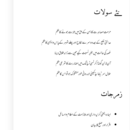
نئے سولات
حرمت مصاہرت کا بہن کے حق میں ثابت ہونے کا حکم
عدالتی خلع کے بعد دوسرے نکاح اور پہلے شوہر کے پاس واپسی کا حکم
غصہ کی حالت میں بغیر نسبت کیے تین سے زائد طلاق دینا
آن لائن گولڈ /کرنسی ٹریڈنگ میں مضاربت کا شرعی حکم
حلال سرٹیفائیڈ کمپنی اندرونی طور مشکوک ہو تو اس کا حکم
زمرجات
اجارہ یعنی کرایہ داری اور ملازمت کے احکام و مسائل
اقرار اور صلح کا بیان