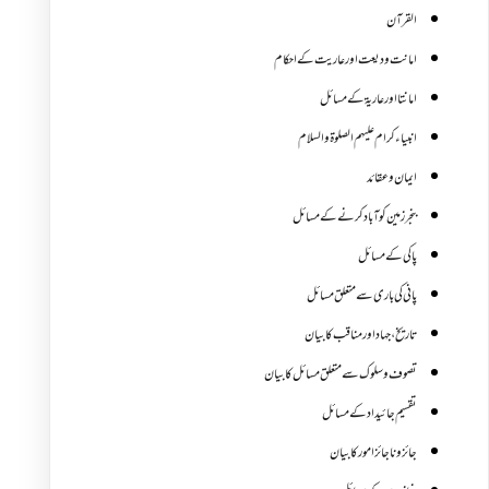
القرآن
امانت ودیعت اورعاریت کے احکام
امانتا اور عاریة کے مسائل
انبیاء کرام علیہم الصلوۃ والسلام
ایمان وعقائد
بنجر زمین کو آباد کرنے کے مسائل
پاکی کے مسائل
پانی کی باری سے متعلق مسائل
تاریخ،جہاد اور مناقب کا بیان
تصوف و سلوک سے متعلق مسائل کا بیان
تقسیم جائیداد کے مسائل
جائز و ناجائزامور کا بیان