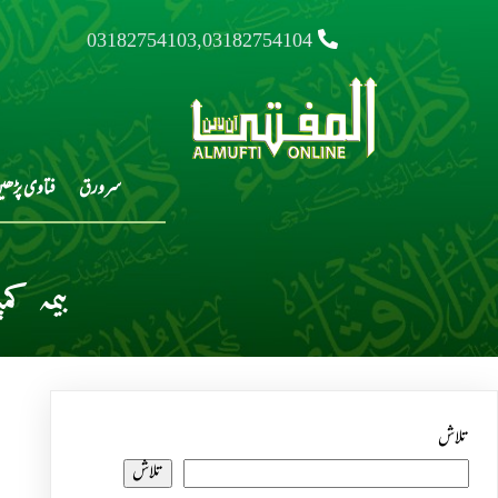
03182754103,03182754104
سرورق
فتاوی پڑھی
بیمہ ک
تلاش
تلاش