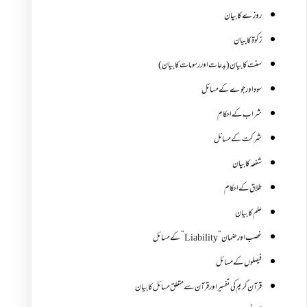
روزے کا بیان
زکوة کابیان
سنت کا بیان (بدعات اور رسومات کا بیان)
سود اور جوے کے مسائل
شراب کے احکام
شرکت کے مسائل
شفعہ کا بیان
طلاق کے احکام
علم کا بیان
غصب اورضمان”Liability” کے مسائل
فیصلوں کے مسائل
قرآن کریم کی تفسیر اور قرآن سے متعلق مسائل کا بیان