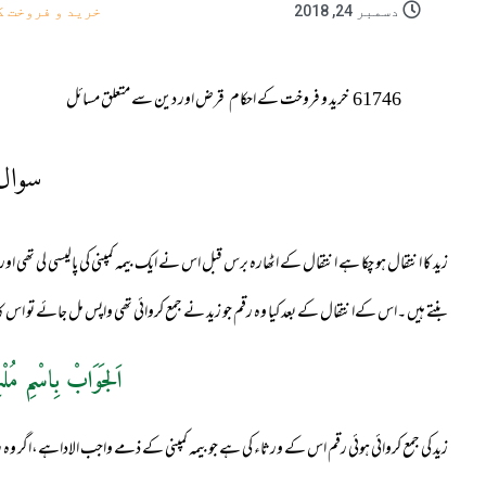
دسمبر 24, 2018
خرید و فروخت ک
61746
خرید و فروخت کے احکام
قرض اور دین سے متعلق مسائل
سوال
زید کا انتقال ہو چکا ہے انتقال کے اٹھارہ برس قبل اس نے ایک بیمہ کمپنی کی پالیسی لی تھی اور
بنتے ہیں ۔اس کےانتقال کے بعد کیا وہ رقم جو زید نے جمع کروائی تھی واپس مل جائے تو اس کا 
اَلجَوَابْ بِاسْمِ مُلْ
زید کی جمع کروائی ہوئی رقم اس کے ورثاء کی ہے جو بیمہ کمپنی کے ذمے واجب الاداہے،اگر وہ ر