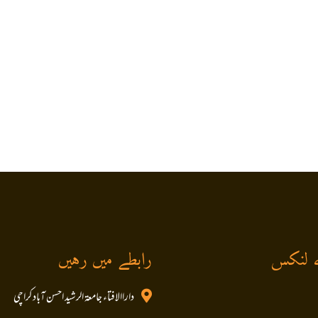
 لنکس
رابطے میں رہیں
داراالافتاء جامعۃ الرشید احسن آباد کراچی