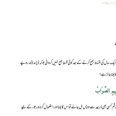
ے احکام
 ایک سال کی اقساط جمع کرنے کے بعد کوئی قسط جمع نہیں کروائی جو کہ ڈیڑھ لاکھ روپے
لینا جائز ہے؟
ہِمِ الصَّوَابْ
قم کسی بھی ذریعہ سے واپس مل جائے تو اس کا لینا اور استعمال کرنا ورثاء کے لیے