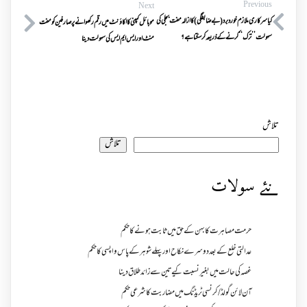
Previous
Next
کیاسرکاری ملازم خورد برد(بے ضابطگی)کاازالہ مفت بجلی کی
موبائل کمپنی کااکاؤنٹ میں رقم رکھوانے پرصارفین کومفت
سہولت’’ ترک‘‘ کرنے کے ذریعہ کرسکتاہے؟
منٹ اورایس ایم ایس کی سہولت دینا
تلاش
تلاش
نئے سولات
حرمت مصاہرت کا بہن کے حق میں ثابت ہونے کا حکم
عدالتی خلع کے بعد دوسرے نکاح اور پہلے شوہر کے پاس واپسی کا حکم
غصہ کی حالت میں بغیر نسبت کیے تین سے زائد طلاق دینا
آن لائن گولڈ /کرنسی ٹریڈنگ میں مضاربت کا شرعی حکم