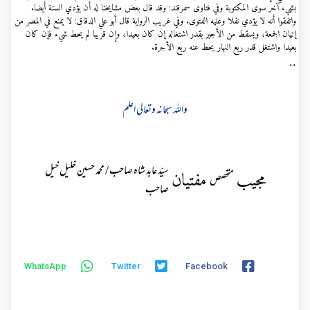
بشيء آخر سوى المكتوبة وفي فتاوى سمرقند: وقد قال بعض مشايخنا له أن يؤدي السنة أيضا.
واتفقوا أنه لا يؤدي نفلا وعليه الفتوى. وفي غريب الرواية قال أبو علي الدقاق: لا يمنع في المصر من
إتيان الجمعة، ويسقط من الأجير بقدر اشتغاله إن كان بعيدا، وإن قريبا لم يحط شيء فإن كان
بعيدا واشتغل قدر ربع النهار يحط عنه ربع الأجرة.
..
واللہ سبحانہ وتعالی اعلم
سیّد عابد شاہ صاحب / محمد حسین خلیل خیل
مجیب
مفتیان
متخصص
صاحب
WhatsApp
Twitter
Facebook