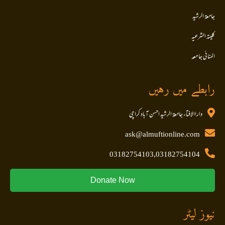
جامعۃ الرشید
کلیتہ الشرعیہ
المنا ئی جا معہ
رابطے میں رہیں
داراالافتاء جامعۃ الرشید احسن آباد کراچی
ask@almuftionline.com
03182754103,03182754104
Donate Now
نیوز لیٹر