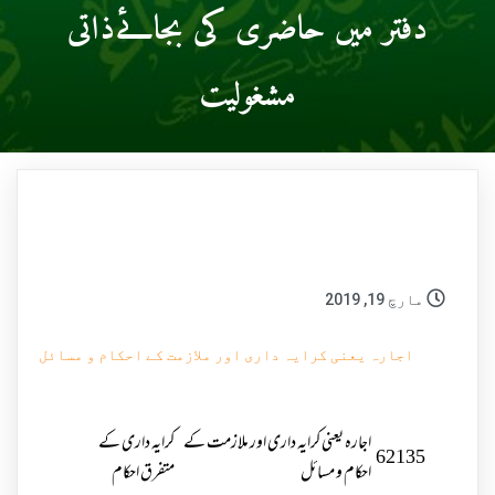
دفتر میں حاضری کی بجائےذاتی
مشغولیت
مارچ 19, 2019
اجارہ یعنی کرایہ داری اور ملازمت کے احکام و مسائل
اجارہ یعنی کرایہ داری اور ملازمت کے
کرایہ داری کے
62135
احکام و مسائل
متفرق احکام