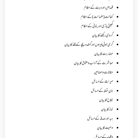
قصاص اور دیت کے احکام
کفالت (ضمانت) کے احکام
کھیتی باڑی اور بٹائی کے احکام
گروی رکھنے کا بیان
گری ہوئی چیزوں اورگمشدہ بچے کے ملنے کا بیان
مضاربت کا بیان
معاشرت کے آداب و حقوق کا بیان
مقالات ومضامین
میراث کے مسائل
نان نفقہ کے مسائل
نکاح کا بیان
نماز کا بیان
ہبہ اور صدقہ کے مسائل
وصیت کا بیان
وقف کے مسائل