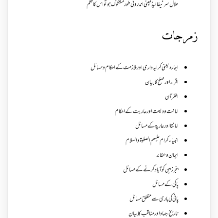
حلال سرٹیفائیڈ کمپنی اندرونی طور مشکوک ہو تو اس کا حکم
زمرجات
اجارہ یعنی کرایہ داری اور ملازمت کے احکام و مسائل
اقرار اور صلح کا بیان
القرآن
امانت ودیعت اورعاریت کے احکام
امانتا اور عاریة کے مسائل
انبیاء کرام علیہم الصلوۃ والسلام
ایمان وعقائد
بنجر زمین کو آباد کرنے کے مسائل
پاکی کے مسائل
پانی کی باری سے متعلق مسائل
تاریخ،جہاد اور مناقب کا بیان