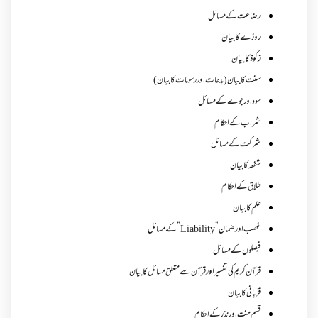
رضاعت کے مسائل
روزے کا بیان
زکوة کابیان
سنت کا بیان (بدعات اور رسومات کا بیان)
سود اور جوے کے مسائل
شراب کے احکام
شرکت کے مسائل
شفعہ کا بیان
طلاق کے احکام
علم کا بیان
غصب اورضمان”Liability” کے مسائل
فیصلوں کے مسائل
قرآن کریم کی تفسیر اور قرآن سے متعلق مسائل کا بیان
قربانی کا بیان
قسم منت اور نذر کے احکام