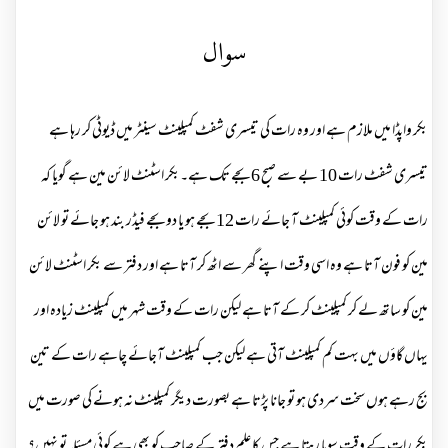
سوال
بکر واپڈا میں ملازم ہے اور وہ رات کی تیسری شفٹ کمپلینٹ سینٹر میں ڈیوٹی کر رہا ہے
تیسری شفٹ رات 10 بے سے صبح 6 بجے تک ہے۔بکر اسٹنٹ لائن مین ہے گویا کہ
رات کے وقت کوئی کمپلینٹ آ جائے رات 12 بجے ہو یا دو بجے فیڈر بند ہو جائے تو لائن
مین کو فون آتا ہے وہ اسی وقت اپنے گھر سے اٹھ کر آتا ہے اور دفتر سے بکر اسٹنٹ لائن
مین کو ساتھ لے کر کمپلینٹ کر کے آتا ہے لیکن رات کے وقت شہر میں کمپلینٹ زیادہ اور
یہاں گاؤں میں بہت کم کمپلینٹ آتی ہے لیکن جب کمپلینٹ آجائے چاہے رات کے تین
بج رہے ہوں سخت سردی ہو تو جانا پڑتا ہے بصورت دیگر کمپلینٹ نہ ہونے کی صورت میں
بکر رات کے وقت سویا رہتا ہے جس کا علم دفتر کے صاحب کو بھی ہے کوئی مسئلہ تو نہیں؟