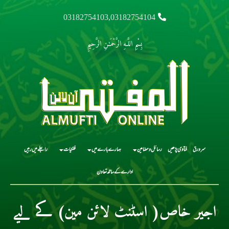
03182754103,03182754104
بِسْمِ اللَّـهِ الرَّحْمَـٰنِ الرَّحِيمِ
سرورق
فتاوی پڑھیں
رسائل و مضامین
ہمارے بارے میں
فلکیات
رابطے میں رہیں
ادارے کے ساتھ تعاون
اجیر خاص( اسٹنٹ لائن مین) کے لیے