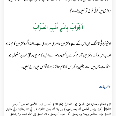
روزی میں کوئی فرق تو نہیں پڑے گا۔
اَلجَوَابْ بِاسْمِ مُلْہِمِ الصَّوَابْ
اپنی ڈیوٹی ٹائمنگ میں اس کے لیے دفتر میں حاضری ضروری ہے۔البتہ اگر دفتر میں کام نہ ہو
اور یہ اس وقت دفتر میں آرام کرے یا کسی دوسرے ایسے کام میں وقتی طور پر مشغول ہو
سکتا ہے جس میں اسے یقین ہو کہ اس کا کام متاثر نہ ہو گا تو اس میں حرج نہیں۔
حوالہ جات
الدر المختار وحاشية ابن عابدين (رد المحتار) (6/ 70) [مطلب ليس للأجير الخاص أن يصلي
النافلة] (قوله وليس للخاص أن يعمل لغيره) بل ولا أن يصلي النافلة. قال في التتارخانية: وفي فتاوى
الفضلي وإذا استأجر رجلا يوما يعمل كذا فعليه أن يعمل ذلك العمل إلى تمام المدة ولا يشتغل