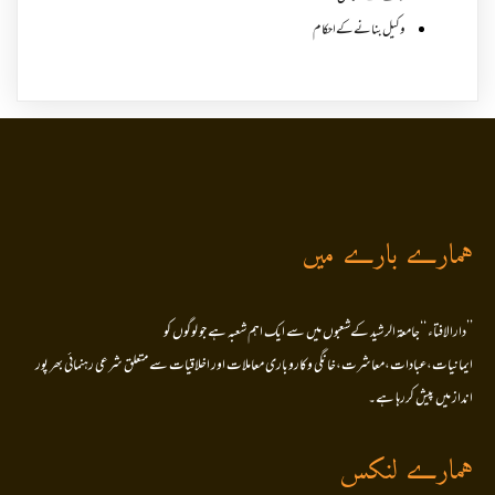
وکیل بنانے کے احکام
ہمارے بارے میں
’’دارالافتاء ‘‘جامعۃ الرشید کےشعبوں میں سے ایک اہم شعبہ ہے جو لوگوں کو
ایمانیات،عبادات،معاشرت،خانگی وکاروباری معاملات اور اخلاقیات سے متعلق شرعی رہنمائی بھر پور
انداز میں پیش کررہا ہے۔
ہمارے لنکس