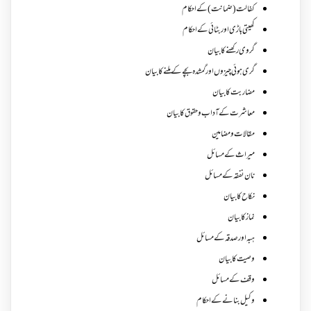
کفالت (ضمانت) کے احکام
کھیتی باڑی اور بٹائی کے احکام
گروی رکھنے کا بیان
گری ہوئی چیزوں اورگمشدہ بچے کے ملنے کا بیان
مضاربت کا بیان
معاشرت کے آداب و حقوق کا بیان
مقالات ومضامین
میراث کے مسائل
نان نفقہ کے مسائل
نکاح کا بیان
نماز کا بیان
ہبہ اور صدقہ کے مسائل
وصیت کا بیان
وقف کے مسائل
وکیل بنانے کے احکام