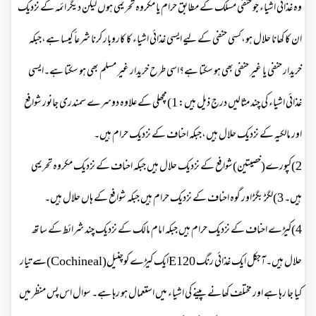
وہ غذائی اشیاء جو حنفی مسلک کے مطابق حرام یا مکروہ تحریمی ہوں لیکن دیگر ائمہ کے نزدیک
ان کا کھانا حلال ہو،کسی حنفی کے لیے ایسی غذائی اشیاء کا کاروبار کرنا شرعاً کیسا ہے،جبکہ
خریدار حنفی یا غیر حنفی بھی ہو سکتا ہے؟اسی طرح خریدار غیر مسلم بھی ہو سکتا ہے۔ایسی
غذائی اشیاء کی چند مثالیں درج ذیل ہیں: 1)مچھلی کے علاوہ دوسرے سمندری جانور شوافع
اور مالکیہ کے نزدیک حلال ہیں،جبکہ احناف کے نزدیک حرام ہیں۔
2)کپورے(خصیتین)شوافع کے نزدیک حلال ہیں جبکہ احناف کے نزدیک مکروہ تحریمی
ہیں۔ 3)لگڑ بگڑ اور گوہ احناف کے نزدیک حرام ہیں جبکہ شوافع کے ہاں حلال ہیں۔
4)کیڑے احناف کے نزدیک حرام ہیں جبکہ امام مالک کے نزدیک چند شرائط کے ساتھ
حلال ہیں۔آجکل ایک غذائی رنگ E120ایک کیڑے کوچنیل(Cochineal)سے تیار
کیا جا رہا ہے اور مختلف کھانے پینے کی اشیاء میں استعمال ہو رہا ہے۔ سوال اس پس منظر میں