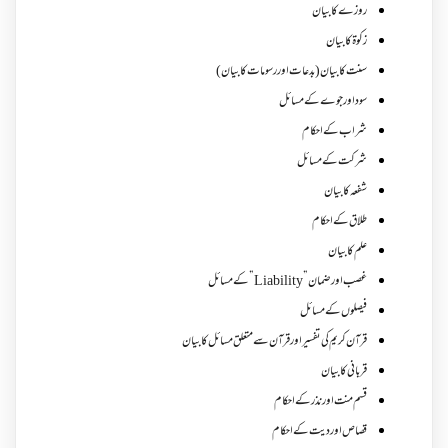
روزے کا بیان
زکوة کابیان
سنت کا بیان (بدعات اور رسومات کا بیان)
سود اور جوے کے مسائل
شراب کے احکام
شرکت کے مسائل
شفعہ کا بیان
طلاق کے احکام
علم کا بیان
غصب اورضمان”Liability” کے مسائل
فیصلوں کے مسائل
قرآن کریم کی تفسیر اور قرآن سے متعلق مسائل کا بیان
قربانی کا بیان
قسم منت اور نذر کے احکام
قصاص اور دیت کے احکام