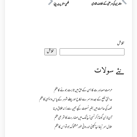
والدین کی مرضی کے خلاف شادی
فلمی سکرپٹ بیچنا
تلاش
تلاش
نئے سولات
حرمت مصاہرت کا بہن کے حق میں ثابت ہونے کا حکم
عدالتی خلع کے بعد دوسرے نکاح اور پہلے شوہر کے پاس واپسی کا حکم
غصہ کی حالت میں بغیر نسبت کیے تین سے زائد طلاق دینا
آن لائن گولڈ /کرنسی ٹریڈنگ میں مضاربت کا شرعی حکم
حلال سرٹیفائیڈ کمپنی اندرونی طور مشکوک ہو تو اس کا حکم