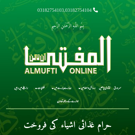
03182754103,03182754104
بِسْمِ اللَّـهِ الرَّحْمَـٰنِ الرَّحِيمِ
سرورق
فتاوی پڑھیں
رسائل و مضامین
ہمارے بارے میں
فلکیات
رابطے میں رہیں
ادارے کے ساتھ تعاون
حرام غذائی اشیاء کی فروخت