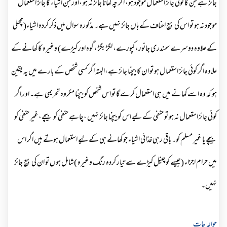
جائز ہے جن کا کوئی جائز استعمال موجود ہو، اگر چہ کھانا جائز نہ ہو ،اور جن اشیاء کا جائز استعمال
موجود نہ ہو تو اس کی بیع احناف کے ہاں جائز نہیں ہے۔ مذکورہ سوال میں ذکر کردہ اشیاء(مچھلی
کے علاوہ دوسرے سمندری جانور، کپورے، لگڑ بگڑ ، گوہ اور کیڑے) وغیرہ کا کھانے کے
علاوہ اگر کوئی جائز استعمال ہو تو ان کا بیچنا جائز ہے،البتہ اگر کسی شخص کے بارے میں یہ یقین
ہو کہ وہ اسے کھانے میں ہی استعمال کرے گا تو اس شخص کو بیچنا مکروہ تحریمی ہے۔ اور اگر
کوئی جائز استعمال نہ ہو تو حنفی کے لیے اس کو بیچنا جائز نہیں ،چاہے حنفی کو بیچے،غیر حنفی کو
بیچے یا غیر مسلم کو۔ باقی رہی غذائی اشیاء جو کھانے ہی کے لیے استعمال ہوتے ہیں اگر اس
میں حرام اجزاء (جیسے کوچینل کیڑے سے تیار کردہ رنگ وغیرہ )شامل ہوں تو ان کی بیع جائز
نہیں۔
حوالہ جات