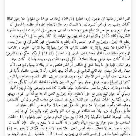
الدر المختار وحاشية ابن عابدين (رد المحتار) (5/ 69) (بخلاف غيرهما من الهوام) فلا يجوز اتفاقا
كحيات وضب وما في بحر كسرطان، إلا السمك وما جاز الانتفاع بجلده أو عظمه.والحاصل أن
جواز البيع يدور مع حل الانتفاع مجتبى، واعتمده المصنف وسيجيء في المتفرقات الموسوعة الفقهية
الكويتية (40/ 102) وذكر أبو الليث أنه يجوز بيع الحيات إذا كان ينتفع بها في الأدوية وإن لم
ينتفع فلا يجوز . ويجوز بيع الدهن النجس لأنه ينتفع به للاستصباح فهو كالسرقين في جواز بيعه ،
وأما العذرة فلا ينتفع بها إلا إذا خلطت بالتراب فلا يجوز بيعها إلا تبعا للتراب المخلوط ، بخلاف
الدم يمنع مطلقا الدر المختار وحاشية ابن عابدين (رد المحتار) (5/ 51) لم يذكروا حكم دودة القرمز:
أما إذا كانت حية فينبغي جريان الخلاف الآتي في دود القز وبزره وبيضه وأما إذا كانت ميتة
وهو الغالب فإنها على ما بلغنا تخنق في الكلس أو الخل فمقتضى ما مر بطلان بيعها بالدراهم؛ لأنها
ميتة. وقد ذكر سيدي عبد الغني النابلسي في رسالة أن بيعها باطل، وأنه لا يضمن متلفها؛ لأنها غير
مال قلت: وفيه أنها من أعز الأموال اليوم، ويصدق عليها تعريف المال المتقدم ويحتاج إليها الناس
كثيرا في الصباغ وغيره، فينبغي جواز بيعها كبيع السرقين والعذرة المختلطة بالتراب كما يأتي مع أن
هذه الدودة إن لم يكن لها نفس سائلة تكون ميتتها طاهرة كالذباب والبعوض وإن لم يجز أكلها،
وسيأتي أن جواز البيع يدور مع حل الانتفاع، وأنه يجوز بيع العلق للحاجة مع أنه من الهوام، وبيعها
باطل. وكذا بيع الحيات للتداوي: وفي القنية: وبيع غير السمك من دواب البحر لو له ثمن كالسقنقور
وجلود الخز ونحوها يجوز وإلا فلا وجمل الماء قيل يجوز حيا لا ميتا والحسن أطلق الجواز اهـ
فتأمل، ويأتي له مزيد بيان عند الكلام على بيع دود القز والعلق (قوله والبيع به) أي بما ليس
بمال. الموسوعة الفقهية الكويتية (9/ 154) بيع سباع البهائم وجوارح الطير والهوام : 14 - اتفقت
المذاهب على عدم جواز بيع سباع البهائم والطير ، إذا كانت مما لا ينتفع به بحال . فإن كانت مما
ينتفع به جاز بيعه إلا الخنزير ، فإنه نجس العين ، فلا يجوز الانتفاع به ، فكذلك لا يجوز بيعه (2)
. لكنهم ذهبوا مذاهب في تفسير النفع الذي يجيز بيع السباع : 15 - فالحنفية - في ظاهر الرواية من