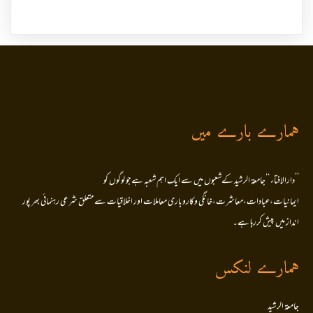
ہمارے بارے میں
’’دارالافتاء ‘‘جامعۃ الرشید کےشعبوں میں سے ایک اہم شعبہ ہے جو لوگوں کو
ایمانیات،عبادات،معاشرت،خانگی وکاروباری معاملات اور اخلاقیات سے متعلق شرعی رہنمائی بھر پور
انداز میں پیش کررہا ہے۔
ہمارے لنکس
جامعۃ الرشید