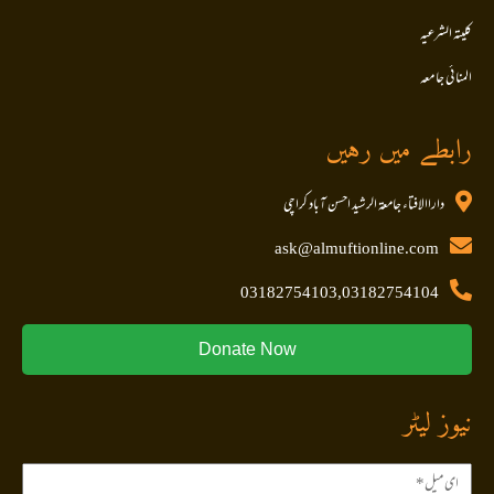
کلیتہ الشرعیہ
المنا ئی جا معہ
رابطے میں رہیں
داراالافتاء جامعۃ الرشید احسن آباد کراچی
ask@almuftionline.com
03182754103,03182754104
Donate Now
نیوز لیٹر