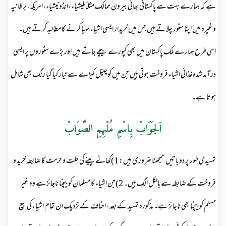
ہے کہ ہمارے بہت سے پاکستانی بھائی بیرون ممالک مثلاً ملیشیاء،انڈونیشیاء،امریکہ،برطانیہ
وغیرہ میں اپنا سٹور چلاتے ہیں جس میں خریدار ایسی اشیاء مہیا کرنے کا مطالبہ کرتے ہیں۔
اسی طرح ہمارے ملک پاکستان میں بھی کپورے بیچے جاتے ہیں اور بڑے سٹوروں پر ایسی
درآمد شدہ غذائی اشیاء فروخت ہوتی ہیں جن میں کوچینل کیڑے سے تیار کیا گیا رنگ بھی شامل
ہوتا ہے۔
اَلجَوَابْ بِاسْمِ مُلْہِمِ الصَّوَابْ
تمہیدی طور پر دو باتیں سمجھنا ضروری ہیں: 1)کھانے پینے کی حلت و حرمت کا ضابطہ خرید و
فروخت کے ضابطہ سے بالکل الگ ہیں۔ 2)جن اشیاء کا مسلمان کو بیچنا ناجائز ہے وہ غیر
مسلم کو بیچنا بھی ناجائز ہے۔ مذکورہ تمہید کے بعد، احناف کے نزدیک ان تمام اشیاء کی بیع