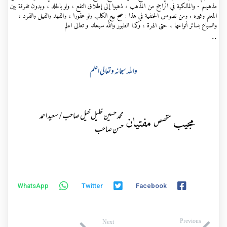
مذهبهم - والمالكية في الراجح من المذهب ، ذهبوا إلى إطلاق النفع ، ولو بالجلد ، وبدون تفرقة بين
المعلم وغيره . ومن نصوص الحنفية في هذا : صح بيع الكلب ولو عقورا ، والفهد والفيل والقرد ،
والسباع بسائر أنواعها ، حتى الهرة ، وكذا الطيور واللہ سبحانہ و تعالی اعلم
..
واللہ سبحانہ وتعالی اعلم
محمد حسین خلیل خیل صاحب / سعید احمد
مجیب
مفتیان
متخصص
حسن صاحب
WhatsApp
Twitter
Facebook
Previous
Next