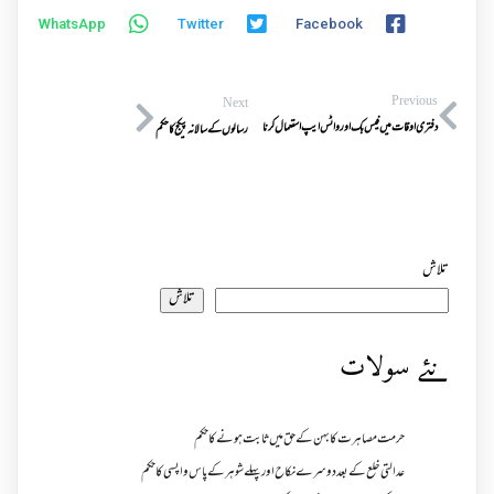
WhatsApp
Twitter
Facebook
Previous
Next
دفتری اوقات میں فیس بک اور واٹس ایپ استعمال کرنا
رسالوں کے سالانہ پیکج کا حکم
تلاش
تلاش
نئے سولات
حرمت مصاہرت کا بہن کے حق میں ثابت ہونے کا حکم
عدالتی خلع کے بعد دوسرے نکاح اور پہلے شوہر کے پاس واپسی کا حکم