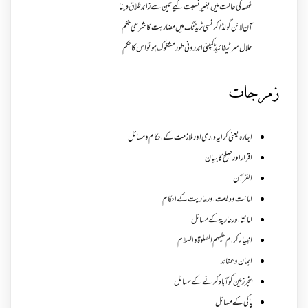
غصہ کی حالت میں بغیر نسبت کیے تین سے زائد طلاق دینا
آن لائن گولڈ /کرنسی ٹریڈنگ میں مضاربت کا شرعی حکم
حلال سرٹیفائیڈ کمپنی اندرونی طور مشکوک ہو تو اس کا حکم
زمرجات
اجارہ یعنی کرایہ داری اور ملازمت کے احکام و مسائل
اقرار اور صلح کا بیان
القرآن
امانت ودیعت اورعاریت کے احکام
امانتا اور عاریة کے مسائل
انبیاء کرام علیہم الصلوۃ والسلام
ایمان وعقائد
بنجر زمین کو آباد کرنے کے مسائل
پاکی کے مسائل