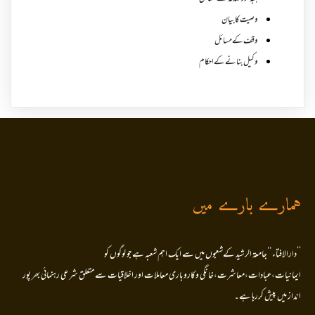
وصیت کا بیان
وقف کے مسائل
وکیل بنانے کے احکام
ہمارے بارے میں
’’دارالافتاء ‘‘جامعۃ الرشید کےشعبوں میں سے ایک اہم شعبہ ہے جو لوگوں کو
ایمانیات،عبادات،معاشرت،خانگی وکاروباری معاملات اور اخلاقیات سے متعلق شرعی رہنمائی بھر پور
انداز میں پیش کررہا ہے۔