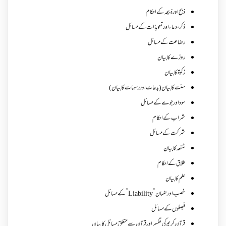
ذبح اور ذبیحہ کے احکام
ذکر،دعاء اور تعویذات کے مسائل
رضاعت کے مسائل
روزے کا بیان
زکوة کابیان
سنت کا بیان (بدعات اور رسومات کا بیان)
سود اور جوے کے مسائل
شراب کے احکام
شرکت کے مسائل
شفعہ کا بیان
طلاق کے احکام
علم کا بیان
غصب اورضمان”Liability” کے مسائل
فیصلوں کے مسائل
قرآن کریم کی تفسیر اور قرآن سے متعلق مسائل کا بیان