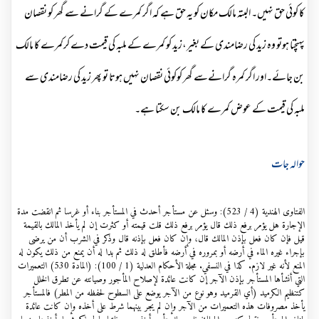
کا کوئی حق نہیں۔ البتہ مالک مکان کو یہ حق ہے کہ اگر کمرے کے گرانے سے گھر کو نقصان
پہنچتا ہوتو وہ زید کی رضامندی کے بغیر،زید کو کمرے کے ملبہ کی قیمت دے کرکمرے کا مالک
بن جائے۔اور اگر کمرہ گرانےسے گھر کوکوئی نقصان نہیں ہوتا تو پھر زید کی رضامندی سے
ملبہ کی قیمت کے عوض کمرے کا مالک بن سکتا ہے۔
حوالہ جات
الفتاوى الهندية (4 / 523): وسئل عن مستأجر أحدث في المستأجر بناء أو غرسا ثم انقضت مدة
الإجارة هل يؤمر برفع ذلك قال يؤمر برفع ذلك قلت قيمته أو كثرت إن لم يأخذ المالك بالقيمة
قيل فإن كان فعل بإذن المالك قال، وإن كان فعل بإذنه قال وذكر في الشرب أن من يرضى
بإجراء غيره الماء في أرضه أو بمروره في أرضه فأطلق له ذلك ثم بدا له أن يمنع من ذلك يكون له
المنع لأنه غير لازم. كذا في النسفي. مجلة الأحكام العدلية (1 / 100): (المادة 530) التعميرات
التي أنشأها المستأجر بإذن الآجر إن كانت عائدة لإصلاح المأجور وصيانته عن تطرق الخلل
كتنظيم الكرميد (أي القرميد وهو نوع من الآجر يوضع على السطوح لحفظه من المطر) فالمستأجر
يأخذ مصروفات هذه التعميرات من الآجر وإن لم يجر بينهما شرط على أخذه وإن كانت عائدة