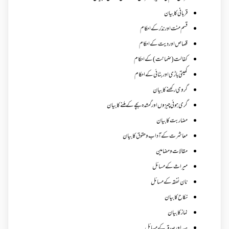
قربانی کا بیان
قسم منت اور نذر کے احکام
قصاص اور دیت کے احکام
کفالت (ضمانت) کے احکام
کھیتی باڑی اور بٹائی کے احکام
گروی رکھنے کا بیان
گری ہوئی چیزوں اورگمشدہ بچے کے ملنے کا بیان
مضاربت کا بیان
معاشرت کے آداب و حقوق کا بیان
مقالات ومضامین
میراث کے مسائل
نان نفقہ کے مسائل
نکاح کا بیان
نماز کا بیان
ہبہ اور صدقہ کے مسائل