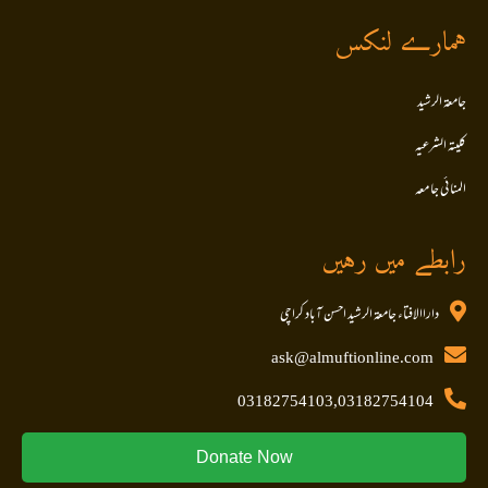
ہمارے لنکس
جامعۃ الرشید
کلیتہ الشرعیہ
المنا ئی جا معہ
رابطے میں رہیں
داراالافتاء جامعۃ الرشید احسن آباد کراچی
ask@almuftionline.com
03182754103,03182754104
Donate Now