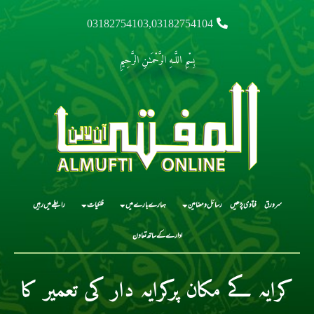
03182754103,03182754104
بِسْمِ اللَّـهِ الرَّحْمَـٰنِ الرَّحِيمِ
سرورق
فتاوی پڑھیں
رسائل و مضامین
ہمارے بارے میں
فلکیات
رابطے میں رہیں
ادارے کے ساتھ تعاون
کرایہ کے مکان پرکرایہ دار کی تعمیر کا