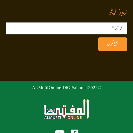
نیوز لیٹر
جمع کریں
DiGi Sahoolat
© 2022 AL Mufti Online |