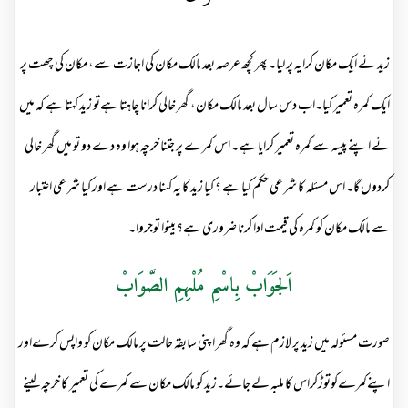
زید نے ایک مکان کرایہ پر لیا۔ پھر کچھ عرصہ بعد مالک مکان کی اجازت سے، مکان کی چھت پر
ایک کمرہ تعمیر کیا۔اب دس سال بعد مالک مکان، گھر خالی کرانا چاہتا ہےتو زید کہتا ہے کہ میں
نے اپنے پیسہ سے کمرہ تعمیر کرایا ہے۔ اس کمرے پر جتنا خرچہ ہوا وہ دے دو تو میں گھر خالی
کردوں گا۔ اس مسئلہ کا شرعی حکم کیا ہے ؟ کیا زید کا یہ کہنا درست ہے اور کیا شرعی اعتبار
سے مالک مکان کو کمرہ کی قیمت ادا کرنا ضروری ہے؟ بینوا توجروا۔
اَلجَوَابْ بِاسْمِ مُلْہِمِ الصَّوَابْ
صورت مسئولہ میں زید پر لازم ہے کہ وہ گھر اپنی سابقہ حالت پر مالک مکان کو واپس کرےاور
اپنےکمرےکوتوڑکراس کا ملبہ لے جائے۔زید کو مالک مکان سے کمرے کی تعمیر کا خرچہ لینے