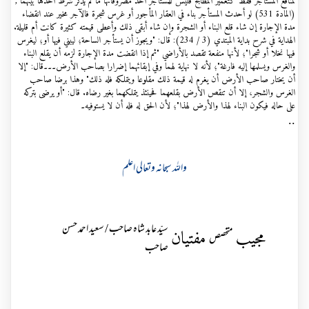
لمنافع المستأجر فقط كتعمير المطابخ فليس للمستأجر أخذ مصروفاتها ما لم يذكر شرط أخذها بينهما ,
(المادة 531) لو أحدث المستأجر بناء في العقار المأجور أو غرس شجرة فالآجر مخير عند انقضاء
مدة الإجارة إن شاء قلع البناء أو الشجرة وإن شاء أبقى ذلك وأعطى قيمته كثيرة كانت أم قليلة.
الهداية في شرح بداية المبتدي (3 / 234): قال: "ويجوز أن يستأجر الساحة؛ ليبني فيها أو؛ ليغرس
فيها نخلا أو شجرا"؛ لأنها منفعة تقصد بالأراضي "ثم إذا انقضت مدة الإجارة لزمه أن يقلع البناء
والغرس ويسلمها إليه فارغة"؛ لأنه لا نهاية لهما وفي إبقائهما إضرارا بصاحب الأرض۔۔۔قال: "إلا
أن يختار صاحب الأرض أن يغرم له قيمة ذلك مقلوعا ويتملكه فله ذلك" وهذا برضا صاحب
الغرس والشجر، إلا أن تنقص الأرض بقلعهما فحينئذ يتملكهما بغير رضاه. قال: "أو يرضى بتركه
على حاله فيكون البناء لهذا والأرض لهذا"؛ لأن الحق له فله أن لا يستوفيه۔
..
واللہ سبحانہ وتعالی اعلم
سیّد عابد شاہ صاحب / سعید احمد حسن
مجیب
مفتیان
متخصص
صاحب