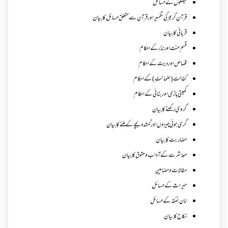
فیصلوں کے مسائل
قرآن کریم کی تفسیر اور قرآن سے متعلق مسائل کا بیان
قربانی کا بیان
قسم منت اور نذر کے احکام
قصاص اور دیت کے احکام
کفالت (ضمانت) کے احکام
کھیتی باڑی اور بٹائی کے احکام
گروی رکھنے کا بیان
گری ہوئی چیزوں اورگمشدہ بچے کے ملنے کا بیان
مضاربت کا بیان
معاشرت کے آداب و حقوق کا بیان
مقالات ومضامین
میراث کے مسائل
نان نفقہ کے مسائل
نکاح کا بیان