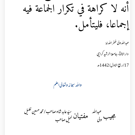
أنه لا كراهة في تكرار الجماعة فيه
إجماعا، فليتأمل.
عبداللہ ولی غفر اللہ لہٗ
دار الافتاء جامعۃ الرشید کراچی
17/ربیع الاول/
1442
ھ
واللہ سبحانہ وتعالی اعلم
عبداللہ
سیّد عابد شاہ صاحب / محمد حسین خلیل
مجیب
مفتیان
ولی
خیل صاحب