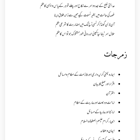
عدالتی خلع کے بعد دوسرے نکاح اور پہلے شوہر کے پاس واپسی کا حکم
غصہ کی حالت میں بغیر نسبت کیے تین سے زائد طلاق دینا
آن لائن گولڈ /کرنسی ٹریڈنگ میں مضاربت کا شرعی حکم
حلال سرٹیفائیڈ کمپنی اندرونی طور مشکوک ہو تو اس کا حکم
زمرجات
اجارہ یعنی کرایہ داری اور ملازمت کے احکام و مسائل
اقرار اور صلح کا بیان
القرآن
امانت ودیعت اورعاریت کے احکام
امانتا اور عاریة کے مسائل
انبیاء کرام علیہم الصلوۃ والسلام
ایمان وعقائد