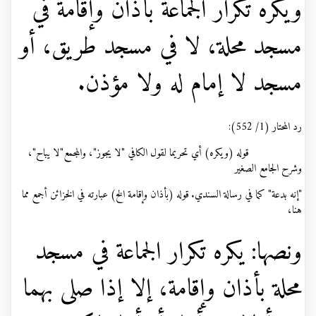
ويكره تكرار الجماعة بأذان وإقامة في
مسجد محلة، لا في مسجد طريق، أو
مسجد لا إمام له ولا مؤذن.
رد المحتار (1/ 552):
قوله (ويكره) أي تحريما لقول الكافي "لا يجوز"، والمجمع"لا يباح"،
وشرح الجامع الصغير
"إنه بدعة" كما في رسالة السندي. قوله (بأذان وإقامة الخ) عبارته في الخزائن أجمع مما
هنا،
ونصها: يكره تكرار الجماعة في مسجد
محلة بأذان وإقامة، إلا إذا صلى بهما