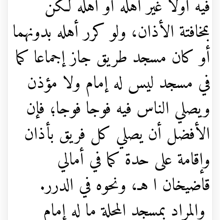
فيه أولا غير أهله أو أهله لكن
بمخافتة الأذان، ولو كرر أهله بدونهما
أو كان مسجد طريق جاز إجماعا كما
في مسجد ليس له إمام ولا مؤذن
ويصلي الناس فيه فوجا فوجا؛ فإن
الأفضل أن يصلي كل فريق بأذان
وإقامة على حدة كما في أمالي
قاضيخان ا هـ، ونحوه في الدرر.
والمراد بمسجد المحلة ما له إمام