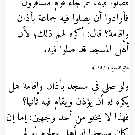
فصلوا فيه، ثم جاء قوم مسافرون
فأرادوا أن يصلوا فيه جماعة بأذان
وإقامة؟ قال: أكره لهم ذلك؛ لأن
أهل المسجد قد صلوا فيه.
بدائع الصنائع (1/ 153):
ولو صلى في مسجد بأذان وإقامة هل
يكره له أن يؤذن ويقام فيه ثانيا؟
فهذا لا يخلو من أحد وجهين: إما إن
كان مسجدا له أهل معلوم أو لم