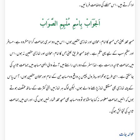
ادا کرتے ہیں، اس مسئلے کی وضاحت فرمائیں۔
اَلجَوَابْ بِاسْمِ مُلْہِمِ الصَّوَابْ
مسجدِ محلہ یعنی جس مسجد کا امام، مؤذن اور نمازی متعین ہوں، اس میں دوسری جماعت کرانا مکروہ ہے، مسافر
اور مقیم سب کے لیے یہی حکم ہے۔ البتہ مسجدِ طریق یعنی جس کا امام، مؤذن اور نمازی متعین نہ ہوں، اس
میں جماعتِ ثانیہ درست ہے، لہٰذا سفر کے دوران راستے میں آنے والی ایسی مساجد میں جماعتِ ثانیہ کی
جاسکتی ہے۔ اسی طرح ہوٹلز اور پٹرول پمپس پر واقع وہ مساجد جن کے امام اور مؤذن متعین ہوں، آس پاس
کے چند نمازی بھی مستقل نماز پڑھنے والے ہوں، لیکن لوگ ہر نماز میں اتنی کثرت کے ساتھ مختلف ہوتے
ہوں کہ انہیں جماعتِ معلومہ نہ کہا جاسکتا ہو تو وہ مساجد بھی مسجدِ محلہ شمار نہیں ہوں گی، اور ان میں جماعتِ
ثانیہ کی گنجائش ہوگی۔
حوالہ جات