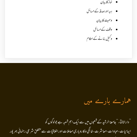
نماز کا بیان
ہبہ اور صدقہ کے مسائل
وصیت کا بیان
وقف کے مسائل
وکیل بنانے کے احکام
ہمارے بارے میں
’’دارالافتاء ‘‘جامعۃ الرشید کےشعبوں میں سے ایک اہم شعبہ ہے جو لوگوں کو
ایمانیات،عبادات،معاشرت،خانگی وکاروباری معاملات اور اخلاقیات سے متعلق شرعی رہنمائی بھر پور