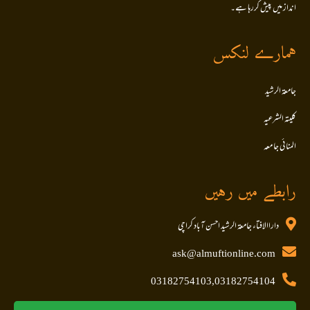
انداز میں پیش کررہا ہے۔
ہمارے لنکس
جامعۃ الرشید
کلیتہ الشرعیہ
المنا ئی جا معہ
رابطے میں رہیں
داراالافتاء جامعۃ الرشید احسن آباد کراچی
ask@almuftionline.com
03182754103,03182754104