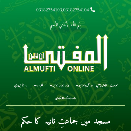
03182754103,03182754104
بِسْمِ اللَّـهِ الرَّحْمَـٰنِ الرَّحِيمِ
سرورق
فتاوی پڑھیں
رسائل و مضامین
ہمارے بارے میں
فلکیات
رابطے میں رہیں
ادارے کے ساتھ تعاون
مسجد میں جماعتِ ثانیہ کا حکم