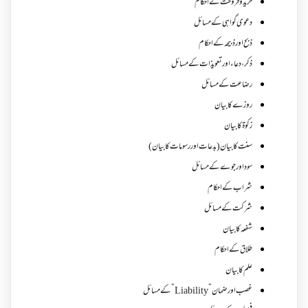
خرید و فروخت کے احکام
دعوی گواہی کے مسائل
ذبح اور ذبیحہ کے احکام
ذکر،دعاء اور تعویذات کے مسائل
رضاعت کے مسائل
روزے کا بیان
زکوة کابیان
سنت کا بیان (بدعات اور رسومات کا بیان)
سود اور جوے کے مسائل
شراب کے احکام
شرکت کے مسائل
شفعہ کا بیان
طلاق کے احکام
علم کا بیان
غصب اورضمان”Liability” کے مسائل