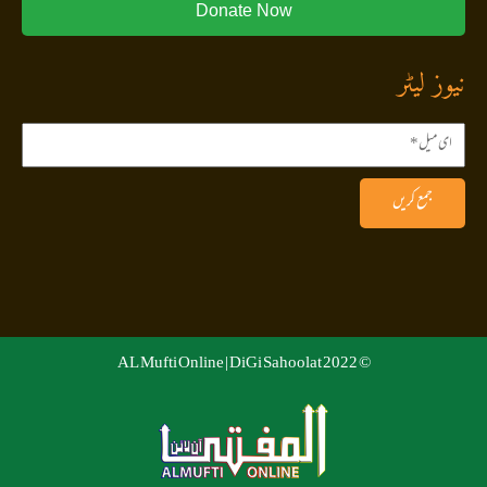
Donate Now
نیوز لیٹر
جمع کریں
DiGi Sahoolat
© 2022 AL Mufti Online |