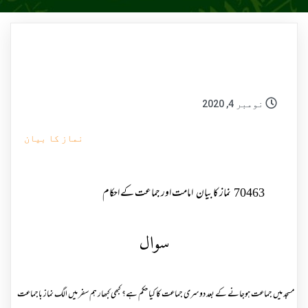
نومبر 4, 2020
نماز کا بیان
70463
نماز کا بیان
امامت اور جماعت کے احکام
سوال
مسجد میں جماعت ہوجانے کے بعد دوسری جماعت کا کیا حکم ہے؟ کبھی کبھار ہم سفر میں الگ نماز باجماعت