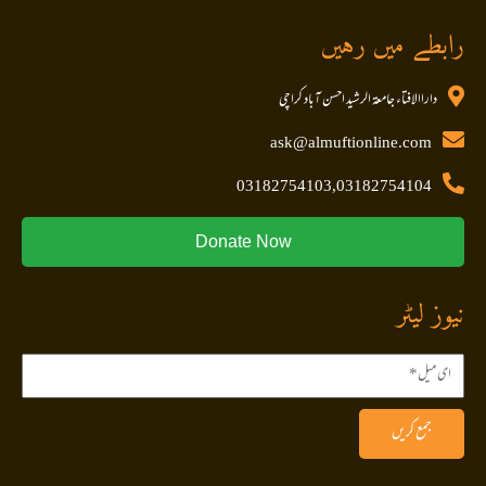
رابطے میں رہیں
داراالافتاء جامعۃ الرشید احسن آباد کراچی
ask@almuftionline.com
03182754103,03182754104
Donate Now
نیوز لیٹر
جمع کریں