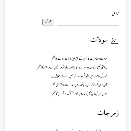
تلاش
تلاش
نئے سولات
حرمت مصاہرت کا بہن کے حق میں ثابت ہونے کا حکم
عدالتی خلع کے بعد دوسرے نکاح اور پہلے شوہر کے پاس واپسی کا حکم
غصہ کی حالت میں بغیر نسبت کیے تین سے زائد طلاق دینا
آن لائن گولڈ /کرنسی ٹریڈنگ میں مضاربت کا شرعی حکم
حلال سرٹیفائیڈ کمپنی اندرونی طور مشکوک ہو تو اس کا حکم
زمرجات