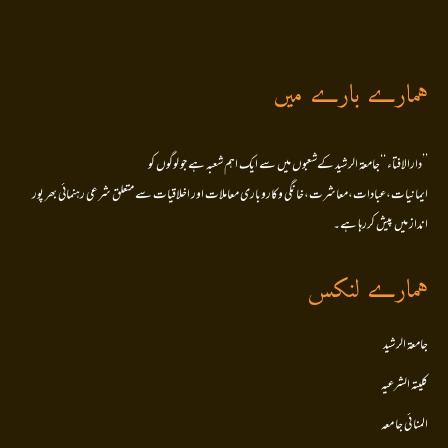
ہمارے بارے میں
’’دارالافتاء ‘‘جامعۃ الرشید کےشعبوں میں سے ایک اہم شعبہ ہے جو لوگوں کو
ایمانیات،عبادات،معاشرت،خانگی وکاروباری معاملات اور اخلاقیات سے متعلق شرعی رہنمائی بھر پور
انداز میں پیش کررہا ہے۔
ہمارے لنکس
جامعۃ الرشید
کلیتہ الشرعیہ
المنا ئی جا معہ