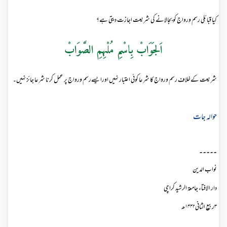
کیا قبائلی رسم ورواج کو بجالانے کی شریعت اجازت دیتی ہے؟
اَلجَوَابْ بِاسْمِ مُلْہِمِ الصَّوَابْ
شریعت کےخلاف رسم ورواج کا شرعا کوئی اعتبار نہیں اورایسےرسم ورواج پر عمل کرنا شرعا جائز نہیں۔
حوالہ جات
۔۔۔۔۔
نواب الدین
دار الافتاء جامعۃ الرشید کراچی
۳ربیع الثانی۱۴۴۲ھ