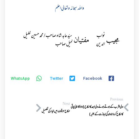
واللہ سبحانہ وتعالی اعلم
نواب
سیّد عابد شاہ صاحب / محمد حسین خلیل
مجیب
مفتیان
الدین
خیل صاحب
WhatsApp
Twitter
Facebook
Previous
Next
ولی اقرب کے ہوتے ہوئے ولی ابعد کا نکاح{ دادا کا اپنی پوتی
نکاح موقوف میں خیار کی تفصیل
کا نکاح کروانا والد کی اجازت کے بغیر}