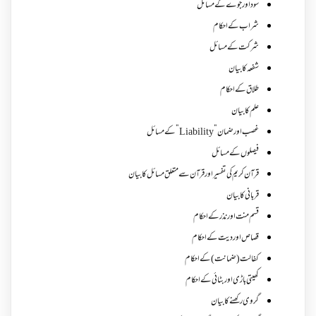
سود اور جوے کے مسائل
شراب کے احکام
شرکت کے مسائل
شفعہ کا بیان
طلاق کے احکام
علم کا بیان
غصب اورضمان”Liability” کے مسائل
فیصلوں کے مسائل
قرآن کریم کی تفسیر اور قرآن سے متعلق مسائل کا بیان
قربانی کا بیان
قسم منت اور نذر کے احکام
قصاص اور دیت کے احکام
کفالت (ضمانت) کے احکام
کھیتی باڑی اور بٹائی کے احکام
گروی رکھنے کا بیان