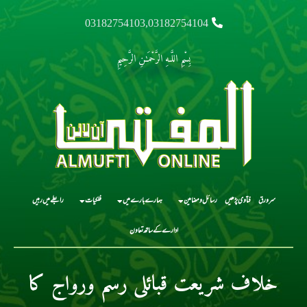
03182754103,03182754104
بِسْمِ اللَّـهِ الرَّحْمَـٰنِ الرَّحِيمِ
سرورق
فتاوی پڑھیں
رسائل و مضامین
ہمارے بارے میں
فلکیات
رابطے میں رہیں
ادارے کے ساتھ تعاون
خلاف شریعت قبائلی رسم ورواج کا