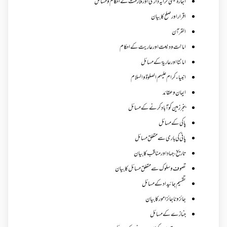
اجارہ یعنی کرایہ داری اور ملازمت کے احکام و مسائل
اقرار اور صلح کا بیان
القرآن
امانت ودیعت اورعاریت کے احکام
امانتا اور عاریة کے مسائل
انبیاء کرام علیہم الصلوۃ والسلام
ایمان وعقائد
بنجر زمین کو آباد کرنے کے مسائل
پاکی کے مسائل
پانی کی باری سے متعلق مسائل
تاریخ،جہاد اور مناقب کا بیان
تصوف و سلوک سے متعلق مسائل کا بیان
تقسیم جائیداد کے مسائل
جائز و ناجائزامور کا بیان
جنازے کےمسائل