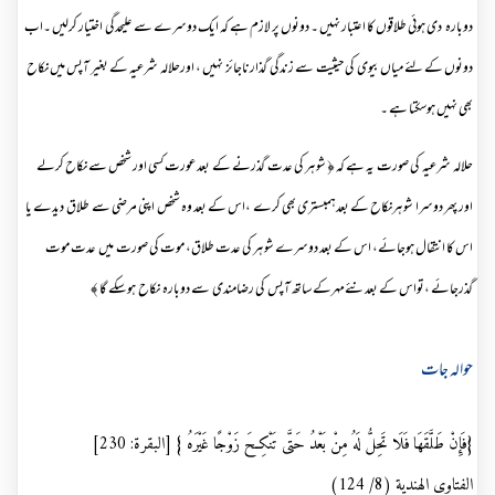
دوبارہ دی ہوئی طلاقوں کا اعتبار نہیں ۔ دونوں پر لازم ہے کہ ایک دوسرے سے علیحدگی اختیار کرلیں ۔اب
دونوں کے لئے میاں بیوی کی حیثیت سے زندگی گذارناجائز نہیں ، اورحلالہ شرعیہ کے بغیر آپس میں نکاح
بھی نہیں ہوسکتا ہے ۔
حلالہ شرعیہ کی صورت یہ ہے کہ ﴿ شوہر کی عدت گذرنے کے بعد عورت کسی اور شخص سے نکاح کرلے
اور پھر دوسرا شوہرنکاح کے بعدہمبستری بھی کرے ،اس کے بعد وہ شخص اپنی مرضی سے طلاق دیدے یا
اس کا انتقال ہوجائے، اس کے بعد دوسرے شوہر کی عدت طلاق، موت کی صورت میں عدت موت
گذرجائے ،تواس کے بعدنئےمہرکے ساتھ آپس کی رضامندی سے دوبارہ نکاح ہوسکے گا ﴾
حوالہ جات
{فَإِنْ طَلَّقَهَا فَلَا تَحِلُّ لَهُ مِنْ بَعْدُ حَتَّى تَنْكِحَ زَوْجًا غَيْرَهُ } [البقرة: 230]
الفتاوى الهندية (8/ 124)