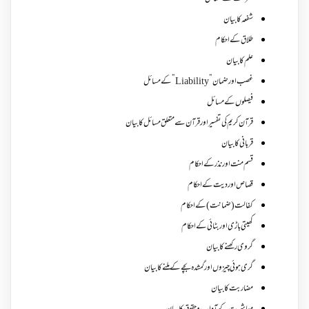
شفعہ کا بیان
طلاق کے احکام
علم کا بیان
غصب اورضمان”Liability” کے مسائل
فیصلوں کے مسائل
قرآن کریم کی تفسیر اور قرآن سے متعلق مسائل کا بیان
قربانی کا بیان
قسم منت اور نذر کے احکام
قصاص اور دیت کے احکام
کفالت (ضمانت) کے احکام
کھیتی باڑی اور بٹائی کے احکام
گروی رکھنے کا بیان
گری ہوئی چیزوں اورگمشدہ بچے کے ملنے کا بیان
مضاربت کا بیان