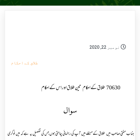
نومبر 22, 2020
طلاق کے احکام
70630
طلاق کے احکام
تین طلاق اور اس کے احکام
سوال
جناب مفتی صاحب میں طلاق کے مسئلے میں آپ کی رہنمائی چاہتی ہوں جس کی تفصیل یہ ہے کہ میں نوکری