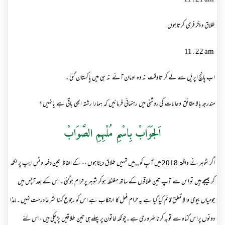
21 . 11
am
طلاق دیکر فری کرتا ہوں
22 . 11
am
اب پانچ اپریل سے لے کر تاوقت نہ وہ اومان آئے نہ ہی میں پاکستان گئی ۔
مندرجہ بالا حقائق وحالات کی روشنی میں رہنمائی فرمائیں کہ ہمارا رشتہ ابھی باقی ہے یانہیں ؟
اَلجَوَابْ بِاسْمِ مُلْہِمِ الصَّوَابْ
اگر شوہر نے واقعة 2018 میں آپ کو
,,
میں تمہیں طلاق دیتا ہوں ،، کے الفاظ تین دفعہ وٹس ایپ پر لکھ
کر بھیجے ہیں تو اس سے آپ تین طلاقوں کے ساتھ مغلظہ ہوکر شوہر پرحرام ہوگئی ۔اس کے بعد آپس میں
جومیاں بیوی والا تعلق قائم کیا گیا ہے یہ حرام فعل کا ارتکاب ہے اس کو رجوع کہنا شرعا درست نہیں ۔لہذا
دونوں پراس گناہ سے توبہ کرنا ضروری ہے ۔چونکہ خاتون پر پہلےہی تین طلاقیں پڑچکی ہیں ،اس لئے