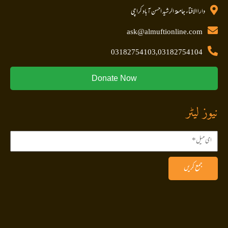
داراالافتاء جامعۃ الرشید احسن آباد کراچی
ask@almuftionline.com
03182754103,03182754104
Donate Now
نیوز لیٹر
جمع کریں