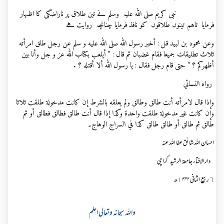
نبی کریم صلی اللہ علیہ وسلم نے تین طلاق پر ناراضگی کا اظہار
فرمایا تاہم تینوں طلاقوں کو نافذ فرمایا چنانچہ روایت ہے
وعن محمود بن لبيد قل : أخبر رسول الله صلى الله عليه و سلم عن رجل طلق امرأته
ثلاث تطليقات جميعا فقام غضبان ثم قال : " أيلعب بكتاب الله عز و جل وأنا بين
أظهركم ؟ " حتى قام رجل فقال : يا رسول الله ألا أقتله ؟ .
رواه النسائي
وإذا قال لامرأته أنت طالق وطالق ولم يعلقه بالشرط إن كانت مدخولة طلقت ثلاثا
وإن كانت غير مدخولة طلقت واحدة وكذا إذا قال أنت طالق فطالق فطالق أو ثم
طالق ثم طالق أو طالق طالق كذا في السراج الوهاج۔
احسان اللہ شائق عفا اللہ عنہ
دارالافتاء جامعة الرشید کراچی
٦ ربیع الثانی ١۴۴۲ھ
واللہ سبحانہ وتعالی اعلم