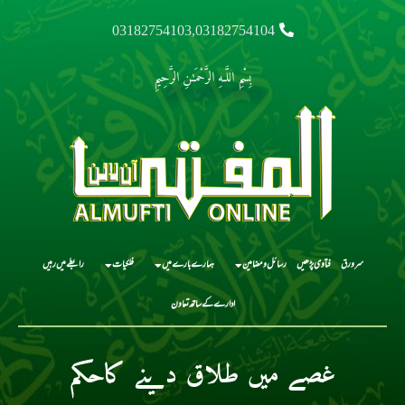
03182754103,03182754104
بِسْمِ اللَّـهِ الرَّحْمَـٰنِ الرَّحِيمِ
سرورق
فتاوی پڑھیں
رسائل و مضامین
ہمارے بارے میں
فلکیات
رابطے میں رہیں
ادارے کے ساتھ تعاون
غصے میں طلاق دینے کاحکم