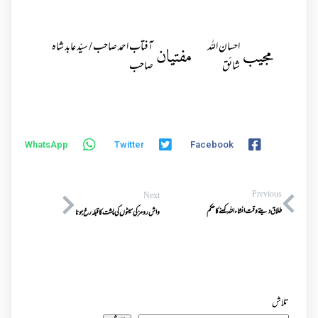
احسان اللہ
آفتاب احمد صاحب / سیّد عابد شاہ
مجیب
مفتیان
شائق
صاحب
WhatsApp
Twitter
Facebook
Previous
Next
طلاق دیتے وقت انشاءاللہ کہنے کا حکم
واش رومز کی سیٹوں کی پشت کاقبلہ رخ ہونا
تلاش