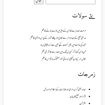
تلاش
نئے سولات
حرمت مصاہرت کا بہن کے حق میں ثابت ہونے کا حکم
عدالتی خلع کے بعد دوسرے نکاح اور پہلے شوہر کے پاس واپسی کا حکم
غصہ کی حالت میں بغیر نسبت کیے تین سے زائد طلاق دینا
آن لائن گولڈ /کرنسی ٹریڈنگ میں مضاربت کا شرعی حکم
حلال سرٹیفائیڈ کمپنی اندرونی طور مشکوک ہو تو اس کا حکم
زمرجات
اجارہ یعنی کرایہ داری اور ملازمت کے احکام و مسائل
اقرار اور صلح کا بیان
القرآن