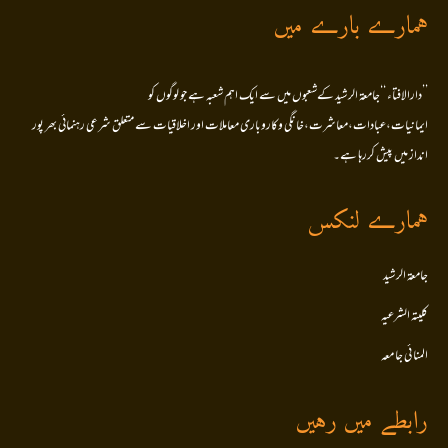
ہمارے بارے میں
’’دارالافتاء ‘‘جامعۃ الرشید کےشعبوں میں سے ایک اہم شعبہ ہے جو لوگوں کو
ایمانیات،عبادات،معاشرت،خانگی وکاروباری معاملات اور اخلاقیات سے متعلق شرعی رہنمائی بھر پور
انداز میں پیش کررہا ہے۔
ہمارے لنکس
جامعۃ الرشید
کلیتہ الشرعیہ
المنا ئی جا معہ
رابطے میں رہیں