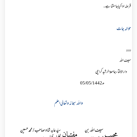
قرضہ ادا کیاجاسکتا ہے۔
حوالہ جات
٫٫٫٫
سیف اللہ
دارالافتا ءجامعۃالرشید کراچی
ھ
05/05/1442
واللہ سبحانہ وتعالی اعلم
سیف اللہ بن
سیّد عابد شاہ صاحب / محمد حسین
مجیب
مفتیان