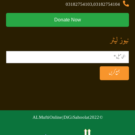
03182754103,03182754104
Donate Now
نیوز لیٹر
جمع کریں
DiGi Sahoolat
© 2022 AL Mufti Online |