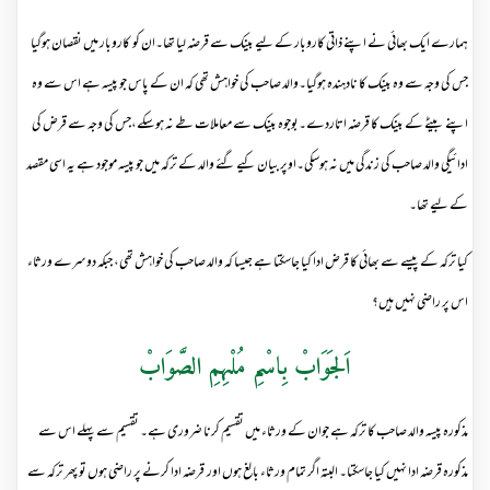
ہمارے ایک بھائی نے اپنے ذاتی کاروبار کے لیے بینک سے قرضہ لیا تھا۔ان کو کاروبار میں نقصان ہوگیا
جس کی وجہ سے وہ بینک کا نادہندہ ہوگیا۔والد صاحب کی خواہش تھی کہ ان کے پاس جو پیسہ ہے اس سے وہ
اپنے بیٹے کے بینک کا قرضہ اتاردے۔بوجوہ بینک سے معاملات طے نہ ہوسکے،جس کی وجہ سے قرض کی
ادائیگی والد صاحب کی زندگی میں نہ ہوسکی۔اوپر بیان کیے گئے والد کے ترکہ میں جو پیسہ موجود ہے یہ اسی مقصد
کے لیے تھا۔
کیا ترکہ کے پیسے سے بھائی کا قرض ادا کیا جاسکتا ہے جیسا کہ والد صاحب کی خواہش تھی، جبکہ دوسرے ورثاء
اس پر راضی نہیں ہیں؟
اَلجَوَابْ بِاسْمِ مُلْہِمِ الصَّوَابْ
مذکورہ پیسہ والد صاحب کا ترکہ ہے جوان کے ورثاء میں تقسیم کرنا ضروری ہے۔ تقسیم سے پہلے اس سے
مذکورہ قرضہ ادا نہیں کیا جاسکتا۔ البتہ اگر تمام ورثاء بالغ ہوں اور قرضہ ادا کرنے پر راضی ہوں تو پھر ترکہ سے