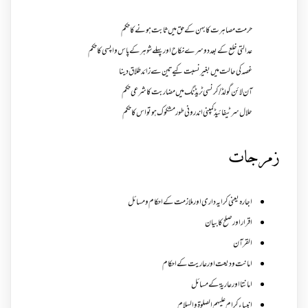
حرمت مصاہرت کا بہن کے حق میں ثابت ہونے کا حکم
عدالتی خلع کے بعد دوسرے نکاح اور پہلے شوہر کے پاس واپسی کا حکم
غصہ کی حالت میں بغیر نسبت کیے تین سے زائد طلاق دینا
آن لائن گولڈ /کرنسی ٹریڈنگ میں مضاربت کا شرعی حکم
حلال سرٹیفائیڈ کمپنی اندرونی طور مشکوک ہو تو اس کا حکم
زمرجات
اجارہ یعنی کرایہ داری اور ملازمت کے احکام و مسائل
اقرار اور صلح کا بیان
القرآن
امانت ودیعت اورعاریت کے احکام
امانتا اور عاریة کے مسائل
انبیاء کرام علیہم الصلوۃ والسلام