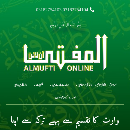
03182754103,03182754104
بِسْمِ اللَّـهِ الرَّحْمَـٰنِ الرَّحِيمِ
سرورق
فتاوی پڑھیں
رسائل و مضامین
ہمارے بارے میں
فلکیات
رابطے میں رہیں
ادارے کے ساتھ تعاون
وارث کا تقسیم سے پہلے ترکہ سے اپنا