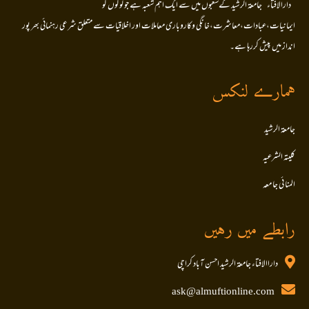
’’دارالافتاء ‘‘جامعۃ الرشید کےشعبوں میں سے ایک اہم شعبہ ہے جو لوگوں کو
ایمانیات،عبادات،معاشرت،خانگی وکاروباری معاملات اور اخلاقیات سے متعلق شرعی رہنمائی بھر پور
انداز میں پیش کررہا ہے۔
ہمارے لنکس
جامعۃ الرشید
کلیتہ الشرعیہ
المنا ئی جا معہ
رابطے میں رہیں
داراالافتاء جامعۃ الرشید احسن آباد کراچی
ask@almuftionline.com