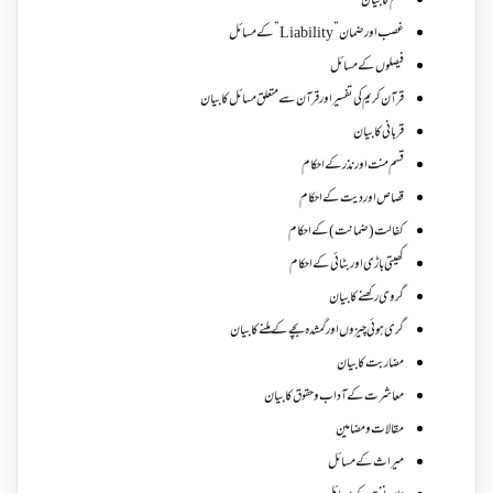
علم کا بیان
غصب اورضمان”Liability” کے مسائل
فیصلوں کے مسائل
قرآن کریم کی تفسیر اور قرآن سے متعلق مسائل کا بیان
قربانی کا بیان
قسم منت اور نذر کے احکام
قصاص اور دیت کے احکام
کفالت (ضمانت) کے احکام
کھیتی باڑی اور بٹائی کے احکام
گروی رکھنے کا بیان
گری ہوئی چیزوں اورگمشدہ بچے کے ملنے کا بیان
مضاربت کا بیان
معاشرت کے آداب و حقوق کا بیان
مقالات ومضامین
میراث کے مسائل