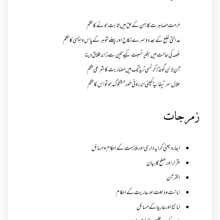
حرمت مصاہرت کا بہن کے حق میں ثابت ہونے کا حکم
عدالتی خلع کے بعد دوسرے نکاح اور پہلے شوہر کے پاس واپسی کا حکم
غصہ کی حالت میں بغیر نسبت کیے تین سے زائد طلاق دینا
آن لائن گولڈ /کرنسی ٹریڈنگ میں مضاربت کا شرعی حکم
حلال سرٹیفائیڈ کمپنی اندرونی طور مشکوک ہو تو اس کا حکم
زمرجات
اجارہ یعنی کرایہ داری اور ملازمت کے احکام و مسائل
اقرار اور صلح کا بیان
القرآن
امانت ودیعت اورعاریت کے احکام
امانتا اور عاریة کے مسائل