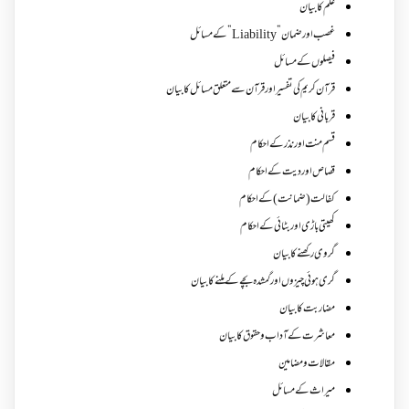
علم کا بیان
غصب اورضمان”Liability” کے مسائل
فیصلوں کے مسائل
قرآن کریم کی تفسیر اور قرآن سے متعلق مسائل کا بیان
قربانی کا بیان
قسم منت اور نذر کے احکام
قصاص اور دیت کے احکام
کفالت (ضمانت) کے احکام
کھیتی باڑی اور بٹائی کے احکام
گروی رکھنے کا بیان
گری ہوئی چیزوں اورگمشدہ بچے کے ملنے کا بیان
مضاربت کا بیان
معاشرت کے آداب و حقوق کا بیان
مقالات ومضامین
میراث کے مسائل