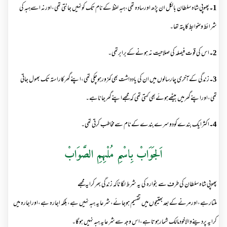
1۔
پھوپی شاہ سلطان بالکل ان پڑھ اورسادہ تھی،ہبہ لفظ کےنام تک کونہیں جانتی تھی،اورنہ اسےہبہ کی
شرائط وضوابط کاپتہ تھا۔
2۔
اس کی قوت فیصلہ کی صلاحیت نہ ہونےکےبرابرتھی۔
3۔
زندگی کےآخری چارسالوں میں ان کی یادداشت بھی کمزورہوچکی تھی،اپنےگھرکاراستہ تک بھول جاتی
تھی،اوراپنےگھرمیں بیٹھےہوئےبھی کہتی تھی کہ مجھےاپنےگھرجاناہے۔
4۔
اکثرایک بندےکودوسرےبندےکےنام سےمخاطب کرتی تھی۔
اَلجَوَابْ بِاسْمِ مُلْہِمِ الصَّوَابْ
پھوپی شاہ سلطان کی طرف سےبٹوارہ کی یہ شرط لگاناکہ زندگی بھرکرایہ مجھے
ملتارہے،اورمرنےکےبعدبھتیجوں میں تقسیم ہوجائے،شرعایہ ہبہ نہیں ہے،بلکہ اجارہ ہے،اوراجارہ میں
کرایہ پردینےوالاخودمالک شمارہوتاہے،اس وجہ سےشرعایہ ہبہ نہیں ہوگا۔