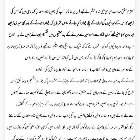
محترم مفتی صاحب میری چچی شاہ بیگم نےمجھےفون پربتایاکہ آپ کی پھوپی شاہ سلطان
کہہ رہی ہیں کہ اس کی
زمین کااس کےبھائیوں کی اولاد کےبیچ بٹوارہ کیاجائے،اس شرط پرکہ بٹوارہ ہونےکےبعدبھی میری زمین
اجارہ پرہو(یعنی مجھے کرایہ ملتارہے،اورمیرےمرنےکےبعدبھتیجوں میں تقسیم ہوجائے
)
میں نےیہ اطلاع
اپنےوالداوربھائیوں کودی،انہوں نےکہاکہ ٹھیک ہے،چچی شاہ بیگم نےمجھے فون پرکہاکہ اسامہ (زرین خان
کابیٹا)اوراسجد(تایاکابیٹا)کوبلاکربٹوارہ کرلو،جس دن فون کیاتھااس دن بٹوارہ نہیں ہوسکا،اس
کےدوسرےدن میں (نورالخطاب)،اسامہ اوراسجدنےبٹوارہ(پیمائش)کی،بٹوارہ
ہونےکےبعدمیرےبھائی محمدخطاب (عمرخطاب کےبیٹے)نےمشورہ دیاکہ بٹوارہ(تقسیم و پیمائش)اس
طرح کی جائےکہ زمین کےدرمیان ایک مشترکہ راستہ چھوڑاجائے،اورپھوپی کےجوکھیت ہمارےکھیتوں
سےملےہوئےہیں،وہ ہمیں ملنےچاہئیں،اورجوکھیت اسامہ(زرین خان کےبیٹے)وغیرہ کےکھیتوں
سےملےہوئےہیں وہ اسامہ وغیرہ کوملنےچاہئیں،یہ تجویزجب اسامہ وغیرہ نےپھوپی شاہ سلطان کےسامنے
رکھی تو(بقول اسامہ کے)پھوپی نےان لوگوں کوکہاکہ میں ابھی بٹوارہ نہیں کرناچاہتی،یعنی کسی کواجازت نہیں
کہ میری زمین سےراستہ کاٹ دے،یہ زمین میری ہے،اس طرح کیاگیابٹوارہ ختم ہوگیا،اس کےبعدکچھ