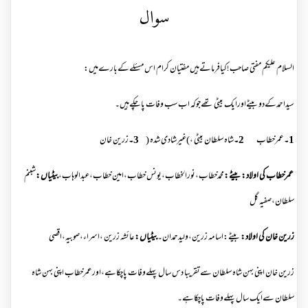
سوال
السلام علیکم مفتی صاحب !کیافرماتےہیں مفتیان کرام اس مسئلےکےبارےمیں:
سیداحمدکےدوبیٹےاورایک بیٹی تھےجوکہ اب سب وفات پاچکےہیں۔
1۔
عمرخطاب
2۔
شاہ سلطان بیٹی ،)غیرشادی شدہ (
3۔
زرین خان
عمرخطاب کی اولاد:بیٹے
:
محمدخطاب،نورالخطاب،یونس خطاب،امین خطاب،عبدالوہاب،
بیٹیاں
:
شبنم
سلطان،صفیہ گل
زرین خان کی اولاد
:
بیٹے:اسامہ زرین،ولیدحمدان۔
بیٹیاں
:
عائشہ زرین ،اسراء،صوبیہ،اقصی
زرین خان اپنی بہن شاہ سلطان سےتقریبا دس سال پہلےوفات پاچکاہے،اورعمرخطاب اپنی بہن شاہ
سلطان سےایک سال پہلےوفات پاچکاہے۔