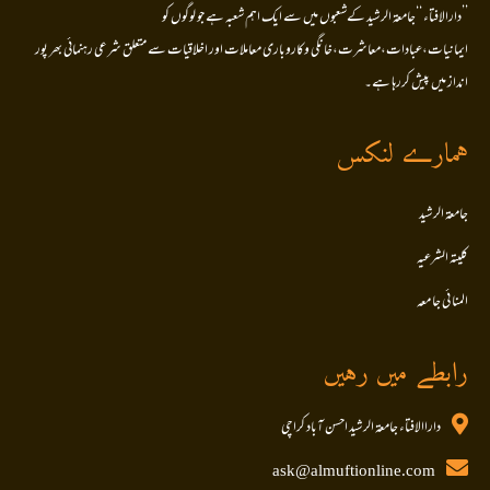
’’دارالافتاء ‘‘جامعۃ الرشید کےشعبوں میں سے ایک اہم شعبہ ہے جو لوگوں کو
ایمانیات،عبادات،معاشرت،خانگی وکاروباری معاملات اور اخلاقیات سے متعلق شرعی رہنمائی بھر پور
انداز میں پیش کررہا ہے۔
ہمارے لنکس
جامعۃ الرشید
کلیتہ الشرعیہ
المنا ئی جا معہ
رابطے میں رہیں
داراالافتاء جامعۃ الرشید احسن آباد کراچی
ask@almuftionline.com