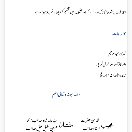
اسی طرح یہ شرط لگاناکہ مرنےکےبعدبھتیجوں میں تقسیم کردیاجائےیہ وصیت ہے۔
حوالہ جات
محمدبن عبدالرحیم
دارالافتاءجامعۃالرشیدکراچی
27
/
ذیقعدہ 1442 ھج
واللہ سبحانہ وتعالی اعلم
محمّد بن حضرت
سیّد عابد شاہ صاحب / محمد
مجیب
مفتیان
استاذ صاحب
حسین خلیل خیل صاحب