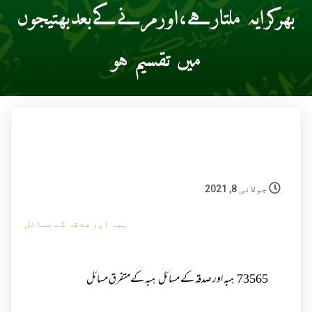
بھرکرایہ ملتارہے،اورمرنےکےبعدبھتیجوں
میں تقسیم ہو
جولائی 8, 2021
ہبہ اور صدقہ کے مسائل
73565
ہبہ اور صدقہ کے مسائل
ہبہ کےمتفرق مسائل