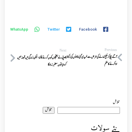
WhatsApp
Twitter
Facebook
Previous
Next
آگے بیچ کر نفع کمانے کی غرض سے خریدی گئی دکانوں کی زکوۃ
پھوپی نےبھتیجوں کوہبہ کرنےکاکہا،لیکن زندگی میں قبضہ نہیں
ادا کرنے کا حکم
کروایاتوہبہ معتبرنہ ہوگا
تلاش
تلاش
نئے سولات