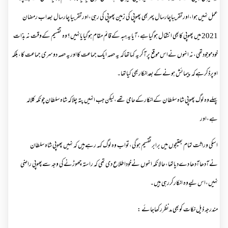
عمل نہیں ہوا،اورتقریباچارسال پھربھی پھوپی کی زمین پھوپی کی رہی،اورتقربیا چارسال بعداب رمضان
2021 میں پھوپی کابھی انتقال ہوگیاہے،آیایہ ہبہ کےقائم مقام ہوگیایانہیں؟وہ تقسیم کےوقت نہ بذات
خودموجودتھی،نہ انہوں نےاس موقع پرآکریہ کہاتھاکہ یہ حصہ ایک جماعت کااوریہ حصہ دوسری جماعت کا،بلکہ
اوپرذکرہےکہ پیمائش ہونےکےبعدانکاربھی کیاتھا۔
پہلےوہ لوگ پھوپی شاہ سلطان کےانکارکےحامی تھے،لیکن جب انہیں پتہ چلاکہ شاہ سلطان چونکہ کلالہ
ہے،اور
ا سکی وراثت تمام بھتیجوں میں برابرتقسیم ہوگی،تواب وہ لوگ کہہ رہےہیں کہ نہیں پھوپی شاہ سلطان
نےآدھاآدھا دےدیاتھا،حالانکہ انہوں نےخوداطلاع دی تھی کہ راستہ چھوڑنےکی وجہ سےپھوپی راضی
نہیں،اس لیےوہ انکارکررہی ہیں۔
مندرجہ ذیل نکات کوبھی مدنظررکھاجائے :