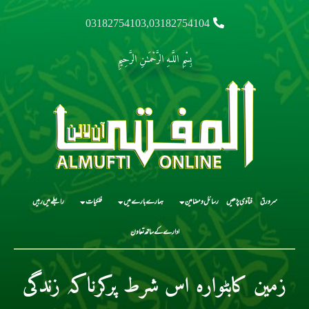
03182754103,03182754104
بِسْمِ اللَّـهِ الرَّحْمَـٰنِ الرَّحِيمِ
سرورق
فتاوی پڑھیں
رسائل و مضامین
ہمارے بارے میں
فلکیات
رابطے میں رہیں
ادارے کے ساتھ تعاون
زمین کابٹوارہ اس شرط پرکرناکہ زندگی