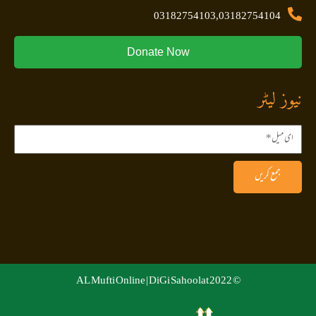
03182754103,03182754104
Donate Now
نیوز لیٹر
جمع کریں
DiGi Sahoolat
© 2022 AL Mufti Online |