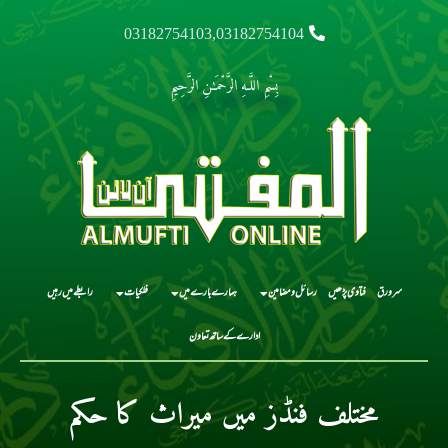
03182754103,03182754104
بِسْمِ اللَّـهِ الرَّحْمَـٰنِ الرَّحِيمِ
سرورق
فتاوی پڑھیں
رسائل و مضامین
ہمارے بارے میں
فلکیات
رابطے میں رہیں
ادارے کے ساتھ تعاون
مختلف فنڈز میں میراث کا حکم