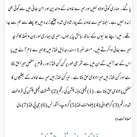
پاگئے۔ ہماری کوئی اولاد نہیں اور میرے خاوند کے والدین اور بہن بھائی میں سے کوئی بھی
زندہ نہیں ہے۔ البتہ میرے خاوند کے چار شادی شدہ بھتیجے زندہ ہیں جو پہلے سے ہم سے جدا
تھے۔ میں اپنے بھائیوں کے ساتھ رہائش پذیر ہوں۔ میری بیماری اور نان و نفقہ کا خرچہ
میرے بھائی ادا کرتے ہیں۔ مسئلہ نمبر1: مندرجہ ذیل فنڈز میں جو میرے نام آئے ہیں یا
اس کے بعد آئیں گے ان میں سے شرعی طور پر کن کن فنڈز اور رقوم پر مکمل میرا حق بنتا
ہے اور کن فنڈز میں میرا جزوی حق بنتا ہے۔ نیز کن فنڈز میں میرے خاوند کے بھتیجوں کا
مکمل یا جزوی حق بنتا ہے۔ (1) فیملی ماہانہ پنشن کی رقم (2) یکمشت فیملی پنشن کی فروخت
شدہ رقم (3) گریجویٹی (4) بینوولنٹ فنڈ (5) گروپ انشورنس (6) جی پی فنڈ (7) مالی
معاونت o