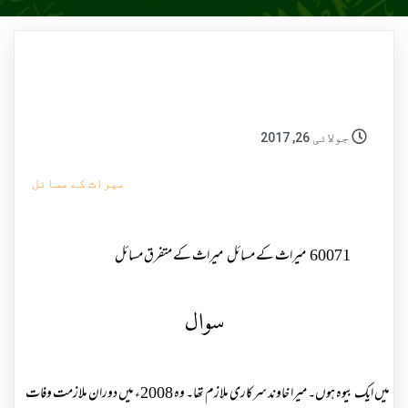
جولائی 26, 2017
میراث کے مسائل
60071
میراث کے مسائل
میراث کے متفرق مسائل
سوال
میں ایک بیوہ ہوں۔ میرا خاوند سرکاری ملازم تھا۔ وہ 2008ء میں دوران ملازمت وفات