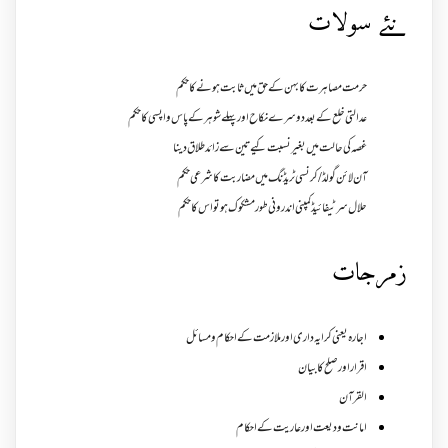
نئے سولات
حرمت مصاہرت کا بہن کے حق میں ثابت ہونے کا حکم
عدالتی خلع کے بعد دوسرے نکاح اور پہلے شوہر کے پاس واپسی کا حکم
غصہ کی حالت میں بغیر نسبت کیے تین سے زائد طلاق دینا
آن لائن گولڈ /کرنسی ٹریڈنگ میں مضاربت کا شرعی حکم
حلال سرٹیفائیڈ کمپنی اندرونی طور مشکوک ہو تو اس کا حکم
زمرجات
اجارہ یعنی کرایہ داری اور ملازمت کے احکام و مسائل
اقرار اور صلح کا بیان
القرآن
امانت ودیعت اورعاریت کے احکام