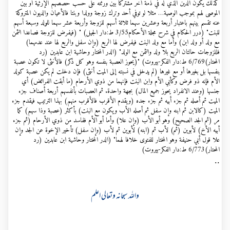
كذلك يكون الدين الذي له في ذمة آخر مشتركا بين ورثته على حسب حصصهم الإرثية أو بين
الموصى لهم بموجب الوصية… مثلا لو توفي أحد وترك زوجة وولدا وبنتا فالأعيان والديون المتروكة
عنه تقسم بينهم باعتبار أربعة وعشرين سهما ثلاثة أسهم للزوجة وأربعة عشر سهما للولد وسبعة أسهم
للبنت" (درر الحكام في شرح مجلة الأحكام3/55 ط:دار الجیل) " (فيفرض للزوجة فصاعدا الثمن
مع ولد أو ولد ابن) وأما مع ولد البنت فيفرض لها الربع (وإن سفل والربع لها عند عدمهما)
فللزوجات حالتان الربع بلا ولد والثمن مع الولد" (الدر المختار وحاشية ابن عابدين (رد
المحتار)6/769 ط:دار الفکر-بیروت) "(يحوز العصبة بنفسه وهو كل ذكر) فالأنثى لا تكون عصبة
بنفسها بل بغيرها أو مع غيرها (لم يدخل في نسبته إلى الميت أنثى) فإن دخلت لم يكن عصبة كولد
الأم فإنه ذو فرض وكأبي الأم وابن البنت فإنهما من ذوي الأرحام (ما أبقت الفرائض) أي
جنسها (وعند الانفراد يحوز جميع المال) بجهة واحدة. ثم العصبات بأنفسهم أربعة أصناف جزء
الميت ثم أصله ثم جزء أبيه ثم جزء جده (ويقدم الأقرب فالأقرب منهم) بهذا الترتيب فيقدم جزء
الميت (كالابن ثم ابنه وإن سفل ثم أصله الأب ويكون مع البنت) بأكثر (عصبة وذا سهم) كما
مر (ثم الجد الصحيح) وهو أبو الأب (وإن علا) وأما أبو الأم ففاسد من ذوي الأرحام (ثم جزء
أبيه الأخ) لأبوين (ثم) لأب ثم (ابنه) لأبوين ثم لأب (وإن سفل) تأخير الإخوة عن الجد وإن
علا قول أبي حنيفة وهو المختار للفتوى خلافا لهما" (الدر المختار وحاشية ابن عابدين (رد
المحتار)6/773 ط:دار الفکر-بیروت)
..
واللہ سبحانہ وتعالی اعلم