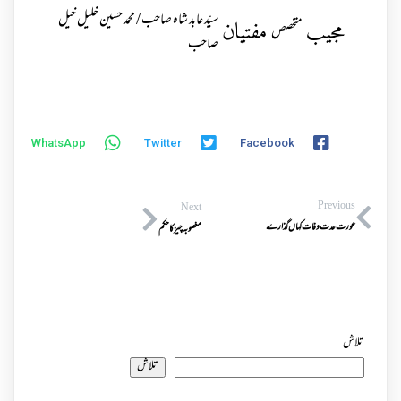
سیّد عابد شاہ صاحب / محمد حسین خلیل خیل
مجیب
مفتیان
متخصص
صاحب
WhatsApp
Twitter
Facebook
Previous
Next
عورت عدت وفات کہاں گذارے
مغصوبہ چیز کا حکم
تلاش
تلاش