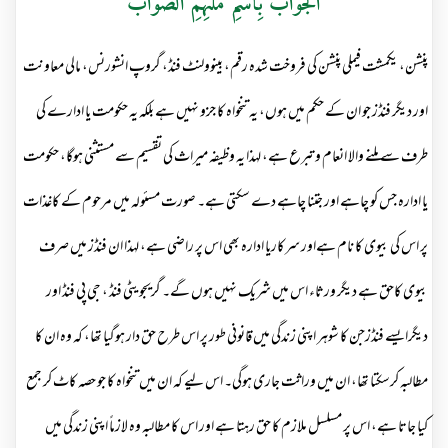
اَلجَوَابْ بِاسْمِ مُلْہِمِ الصَّوَابْ
پنشن، یکمشت فیملی پنشن کی فروخت شدہ رقم، بینوولنٹ فنڈ، گروپ انشورنس، مالی معاونت
اور دیگر فنڈز جو ان کے حکم میں ہوں، یہ تنخواہ کا جزو نہیں ہے بلکہ یہ حکومت یا ادارے کی
طرف سے ملنے والا انعام و تبرع ہے، لہذا یہ وظیفہ میراث کی تقسیم سے مستثنی ہوگا، حکومت
یا ادارہ جس کو چاہے اور جتنا چاہے دے سکتی ہے۔ صورت مسئولہ میں مرحوم کے کاغذات
پر اس کی بیوی کا نام ہےاور سرکاریا ادارہ بھی اس پر راضی ہے، لہذا ان فنڈز میں صرف
بیوی کاحق ہے دیگر ورثاء اس میں شریک نہیں ہوں گے۔ گریجویٹی فنڈ ، جی پی فنڈ اور
دیگرایسے فنڈزجن کا شوہر اپنی زندگی میں قانونی طور پر اس طرح حق دار ہوگیا تھا، کہ وہ ان کا
مطالبہ کرسکتا تھا، ان میں وراثت جاری ہوگی۔ اس لیے کہ ان میں تنخواہ کا جو حصہ کاٹ کر جمع
کیا جاتا ہے، اس پر مسلسل ملازم کا حق رہتا ہے اور اس کا مطالبہ وہ لازماً اپنی زندگی میں