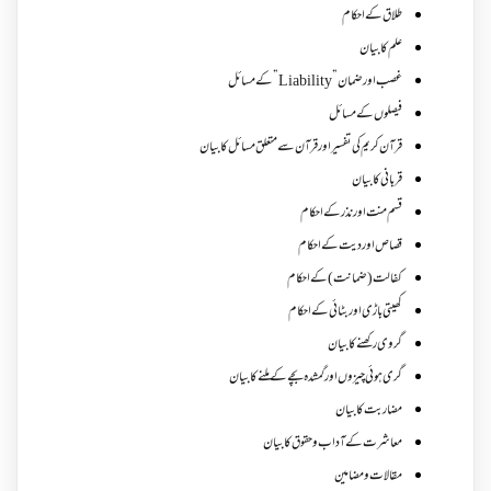
طلاق کے احکام
علم کا بیان
غصب اورضمان”Liability” کے مسائل
فیصلوں کے مسائل
قرآن کریم کی تفسیر اور قرآن سے متعلق مسائل کا بیان
قربانی کا بیان
قسم منت اور نذر کے احکام
قصاص اور دیت کے احکام
کفالت (ضمانت) کے احکام
کھیتی باڑی اور بٹائی کے احکام
گروی رکھنے کا بیان
گری ہوئی چیزوں اورگمشدہ بچے کے ملنے کا بیان
مضاربت کا بیان
معاشرت کے آداب و حقوق کا بیان
مقالات ومضامین