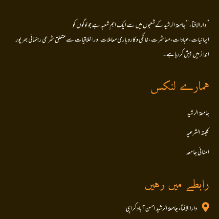
’’دارالافتاء ‘‘جامعۃ الرشید کےشعبوں میں سے ایک اہم شعبہ ہے جو لوگوں کو
ایمانیات،عبادات،معاشرت،خانگی وکاروباری معاملات اور اخلاقیات سے متعلق شرعی رہنمائی بھر پور
انداز میں پیش کررہا ہے۔
ہمارے لنکس
جامعۃ الرشید
کلیتہ الشرعیہ
المنا ئی جا معہ
رابطے میں رہیں
داراالافتاء جامعۃ الرشید احسن آباد کراچی