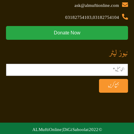
ask@almuftionline.com
03182754103,03182754104
Donate Now
نیوز لیٹر
جمع کریں
DiGi Sahoolat
© 2022 AL Mufti Online |