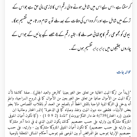
کرسکتا ہے، اس لیے اس میں شامل ہونے والی رقم اس کا لازمی مالی حق ہے جو اس کے
ترکے میں شامل ہے اور اگر وہ اس کی وفات کے بعد ملے تو یہ تمام ورثاء میں تقسیم ہوگا۔
بیوی کو مجموعی رقم کا چوتھائی حصہ ملے گا ، بقیہ رقم کے 4 حصے کیے جائیں گے جو اس کے
چاروں بھتیجوں میں برابر برابر تقسیم ہوں گے۔
حوالہ جات
"(يبدأ من تركة الميت الخالية عن تعلق حق الغير بعينها كالرهن والعبد الجاني)…صفة كاشفة لأن
تركه الميت من الأموال صافيا عن تعلق حق الغير بعين من الأموال كما في شروح السراجية. واعلم
أنه يدخل في التركة الدية الواجبة بالقتل الخطأ أو بالصلح عن العمد أو بانقلاب القصاص مالا بعفو
بعض الأولياء، فتقضى منه ديون الميت وتنفذ وصاياه كما في الذخيرة" )الدر المختار وحاشية ابن
عابدين (رد المحتار)6/759 ط:دار الفکر-بیروت) "المادة (2 9 0 1) - (كما تكون أعيان المتوفى
المتروكة مشتركة بين وارثيه على حسب حصصهم كذلك يكون الدين الذي له في ذمة آخر مشتركا
بين وارثيه على حسب حصصهم) كما تكون أعيان المتوفى المتروكة مشتركة بين - وارثيه، على حسب
حصصهم الإرثية بموجب علم الفرائض أو بين الموصى لهم بموجب أحكام المسائل المتعلقة بالوصية