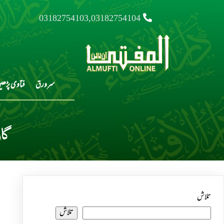
03182754103,03182754104
سرورق
فتاوی پڑھی
گار
تلاش
تلاش