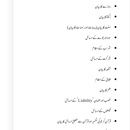
روزے کا بیان
زکوة کابیان
سنت کا بیان (بدعات اور رسومات کا بیان)
سود اور جوے کے مسائل
شراب کے احکام
شرکت کے مسائل
شفعہ کا بیان
طلاق کے احکام
علم کا بیان
غصب اورضمان”Liability” کے مسائل
فیصلوں کے مسائل
قرآن کریم کی تفسیر اور قرآن سے متعلق مسائل کا بیان