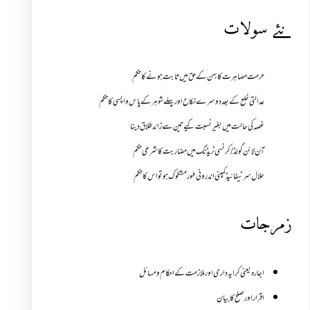
نئے سولات
حرمت مصاہرت کا بہن کے حق میں ثابت ہونے کا حکم
عدالتی خلع کے بعد دوسرے نکاح اور پہلے شوہر کے پاس واپسی کا حکم
غصہ کی حالت میں بغیر نسبت کیے تین سے زائد طلاق دینا
آن لائن گولڈ /کرنسی ٹریڈنگ میں مضاربت کا شرعی حکم
حلال سرٹیفائیڈ کمپنی اندرونی طور مشکوک ہو تو اس کا حکم
زمرجات
اجارہ یعنی کرایہ داری اور ملازمت کے احکام و مسائل
اقرار اور صلح کا بیان