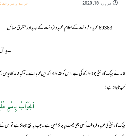
فروری 18, 2020
خرید و فروخت ک
69383
خرید و فروخت کے احکام
خرید و فروخت کے جدید اور متفرق مسائل
سوال
خریدناجائزہے؟
اَلجَوَابْ بِاسْمِ مُلْ
بینک گارنٹی کی خرید وفروخت کسی بھی قیمت پر جائز نہیں ہے ۔جب یہ بیع ناجائز ہے تو اس کے