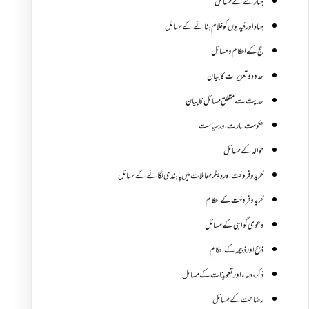
جنازے کےمسائل
جہاد اور قیدیوں کو غلام بنانے کے مسائل
حج کے احکام ومسائل
حدود و تعزیرات کا بیان
حدیث سے متعلق مسائل کا بیان
حکومت امارت اور سیاست
حوالہ کے مسائل
خرید و فروخت اور دیگر معاملات میں پابندی لگانے کے مسائل
خرید و فروخت کے احکام
دعوی گواہی کے مسائل
ذبح اور ذبیحہ کے احکام
ذکر،دعاء اور تعویذات کے مسائل
رضاعت کے مسائل