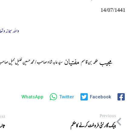
14/07/1441
واللہ سبحانہ وتعا
مجیب
مفتیان
طلحہ بن قاسم
سیّد عابد شاہ صاحب / محمد حسین خلیل خیل صاح
WhatsApp
Twitter
Facebook
Previous
ext
بینک گارنٹی فروخت کرنے کاحکم
ثالث