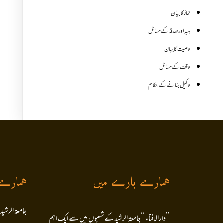
نماز کا بیان
ہبہ اور صدقہ کے مسائل
وصیت کا بیان
وقف کے مسائل
وکیل بنانے کے احکام
ہمارے بارے میں
ہمارے
جامعۃ الرشید
’’دارالافتاء ‘‘جامعۃ الرشید کےشعبوں میں سے ایک اہم