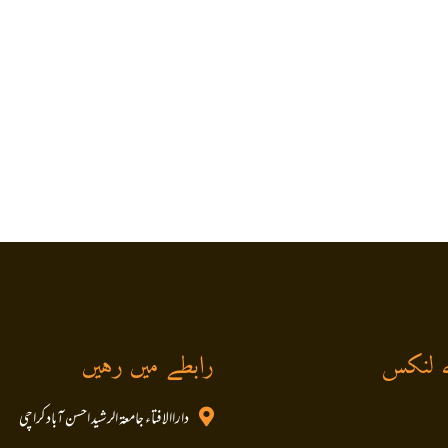
 لنکس
رابطے میں رہیں
داراالافتاء جامعۃ الرشید احسن آباد کراچی