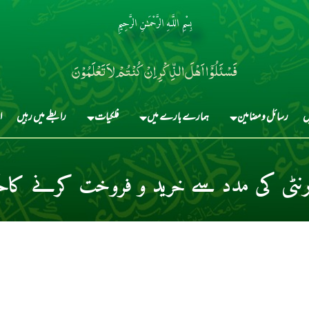
بِسْمِ اللَّـهِ الرَّحْمَـٰنِ الرَّحِيمِ
فَسْئَلُوْٓا اَہْلَ الذِّکْرِ اِنْ کُنْتُمْ لاَ تَعْلَمُوْنَ
ں
رسائل و مضامین
ہمارے بارے میں
فلکیات
رابطے میں رہیں
ا
نٹی کی مدد سے خرید و فروخت کرنے کاح