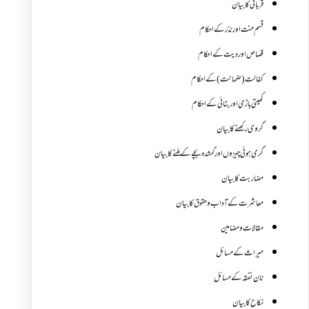
قربانی کا بیان
قسم منت اور نذر کے احکام
قصاص اور دیت کے احکام
کفالت (ضمانت) کے احکام
کھیتی باڑی اور بٹائی کے احکام
گروی رکھنے کا بیان
گری ہوئی چیزوں اورگمشدہ بچے کے ملنے کا بیان
مضاربت کا بیان
معاشرت کے آداب و حقوق کا بیان
مقالات ومضامین
میراث کے مسائل
نان نفقہ کے مسائل
نکاح کا بیان