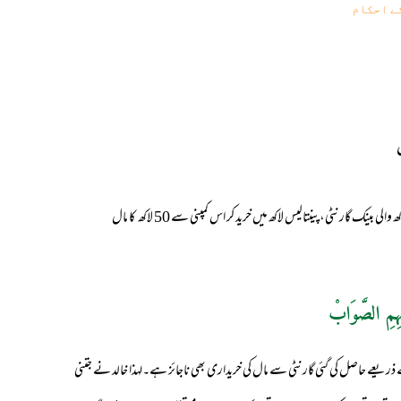
ے احکام
خالد نے بینک گارنٹی جو 50 لاکھ کی ہے ،اس کو نقد 45 لاکھ میں خریداہے ۔تو کیا خالد کا پچاس لاکھ والی بینک گارنٹی،پینتالیس لاکھ میں خرید کر اس کمپنی سے 50 لاکھ کا مال
ہِمِ الصَّوَابْ
 ذریعے حاصل کی گئی گارنٹی سے مال کی خریداری بھی ناجائز ہے۔لہذا خالد نے جتنی