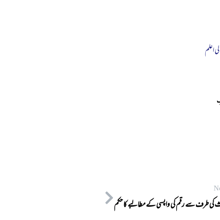
لی اعلم
ب
N
 کی طرف سے رقم کی واپسی کے مطالبے کا حکم