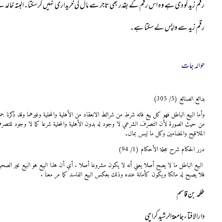
رقم زید کو دی ہے وہ اس رقم کے بقدر بھی تاجر سے مال کی خریداری نہیں کرسکتا۔البتہ خالد نے
رقم زید سے واپس لےسکتا ہے۔
حوالہ جات
بدائع الصنائع (5/ 305)
وأما البيع الباطل فهو كل بيع فاته شرط من شرائط الانعقاد من الأهلية والمحلية وغيرهما وقد ذكرنا ج
من حيث الصورة لأن التصرف الشرعي لا وجود له بدون الأهلية والمحلية شرعا كما لا وجود للتصرف ا
الملاقيح والمضامين وكل ما ليس بمال۔
درر الحكام شرح مجلة الأحكام (1/ 94)
البيع الباطل ما لا يصح أصلا يعني أنه لا يكون مشروعا أصلا . أي أن هذا البيع هو البيع غير الصح
فلا يصبح له مالكا ويكون كأمانة عنده وذلك بعكس البيع الفاسد كما مر معنا .
طلحہ بن قاسم
دارالافتا ءجامعۃالرشید کراچی