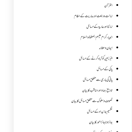
القرآن
امانت ودیعت اورعاریت کے احکام
امانتا اور عاریة کے مسائل
انبیاء کرام علیہم الصلوۃ والسلام
ایمان وعقائد
بنجر زمین کو آباد کرنے کے مسائل
پاکی کے مسائل
پانی کی باری سے متعلق مسائل
تاریخ،جہاد اور مناقب کا بیان
تصوف و سلوک سے متعلق مسائل کا بیان
تقسیم جائیداد کے مسائل
جائز و ناجائزامور کا بیان