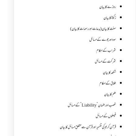
روزے کا بیان
زکوة کابیان
سنت کا بیان (بدعات اور رسومات کا بیان)
سود اور جوے کے مسائل
شراب کے احکام
شرکت کے مسائل
شفعہ کا بیان
طلاق کے احکام
علم کا بیان
غصب اورضمان”Liability” کے مسائل
فیصلوں کے مسائل
قرآن کریم کی تفسیر اور قرآن سے متعلق مسائل کا بیان