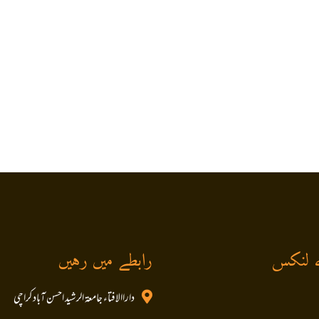
 لنکس
رابطے میں رہیں
داراالافتاء جامعۃ الرشید احسن آباد کراچی