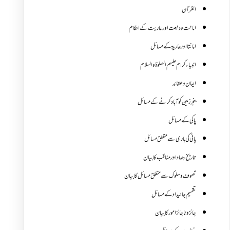
القرآن
امانت ودیعت اورعاریت کے احکام
امانتا اور عاریة کے مسائل
انبیاء کرام علیہم الصلوۃ والسلام
ایمان وعقائد
بنجر زمین کو آباد کرنے کے مسائل
پاکی کے مسائل
پانی کی باری سے متعلق مسائل
تاریخ،جہاد اور مناقب کا بیان
تصوف و سلوک سے متعلق مسائل کا بیان
تقسیم جائیداد کے مسائل
جائز و ناجائزامور کا بیان