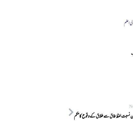
لی اعلم
ب
N
ن نسبت لفظ طاق سےطلاق کےوقوع کاحکم