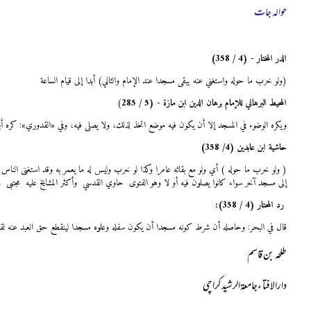
حوالہ جات
الدر المختار - (4 / 358)
(ولو خرب ما حوله واستغني عنه يبقى مسجدا عند الإمام والثاني) أبدا إلى قيام الساعة
المحيط البرهاني للإمام برهان الدين ابن مازة - (5 / 285
)
ويكره الوضوء في المسجد إلا أن يكون فيه موضع اتخذ لذلك، ولا يصلى فيه، وفي «القدوري»: كره أبو
حاشية ابن عابدين (4/ 358)
( ولو خرب ما حوله ) أي ولو مع بقائه عامرا وكذا لو خرب وليس له ما يعمر به وقد استغنى الناس عنه 
إلى مسجد آخر سواء كانوا يصلون فيه أو لا وهو الفتوى حاوي القدسي وأكثر المشايخ عليه مجتبى و
رد المحتار (4 / 358):
قال في البحر: وحاصله أن شرط كونه مسجدا أن يكون سفله وعلوه مسجدا لينقطع حق العبد عنه لقوله
طلحہ بن قاسم
دارالافتا ءجامعۃالرشید کراچی