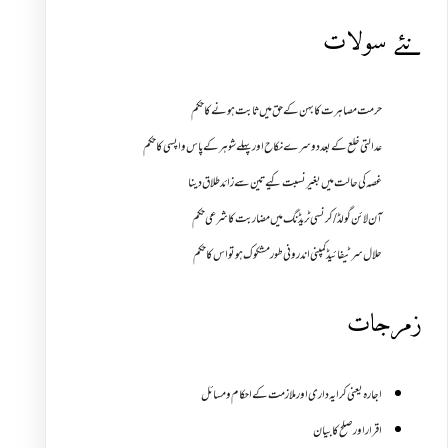
نئے سولات
حرمت مصاہرت کا بہن کے حق میں ثابت ہونے کا حکم
عدالتی خلع کے بعد دوسرے نکاح اور پہلے شوہر کے پاس واپسی کا حکم
غصہ کی حالت میں بغیر نسبت کیے تین سے زائد طلاق دینا
آن لائن گولڈ /کرنسی ٹریڈنگ میں مضاربت کا شرعی حکم
حلال سرٹیفائیڈ کمپنی اندرونی طور مشکوک ہو تو اس کا حکم
زمرجات
اجارہ یعنی کرایہ داری اور ملازمت کے احکام و مسائل
اقرار اور صلح کا بیان