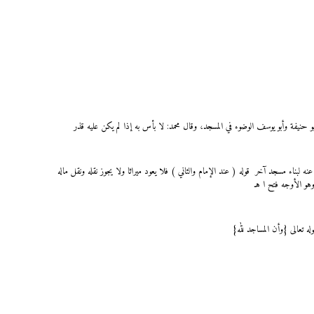
 حنيفة وأبو يوسف الوضوء في المسجد، وقال محمد: لا بأس به إذا لم يكن عليه قذر
لبناء مسجد آخر قوله ( عند الإمام والثاني ) فلا يعود ميراثا ولا يجوز نقله ونقل ماله
هو الأوجه فتح ا هـ
 تعالى {وأن المساجد لله}