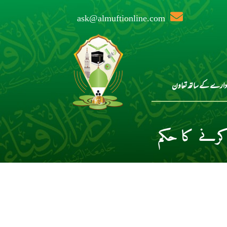
ask@almuftionline.com
دارے کے ساتھ تعاون
کرنے کا حکم