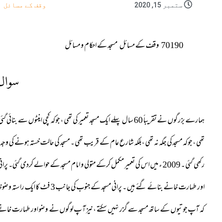
ستمبر 15, 2020
وقف کے مسائل
70190
وقف کے مسائل
مسجد کے احکام و مسائل
سوال
تھی ، جوکہ مسجد کی جگہ نہ تھی ،بلکہ شارع عام کے قریب تھی ۔ مسجد کی حالت خستہ ہونے کی وجہ 
رکھی گئی ۔ 2009 ء میں اس کی تعمیر مکمل کرکے متولی و امام مسجد کے حوالے کردی 
اور طہارت خانے بنائے گئے ہیں ۔ پر
کہ آپ جوتیوں کے ساتھ مسجد سے گزر نہیں سکتے ،نیز آ پ لوگوں نے وضو اور طہارت خانے جو 