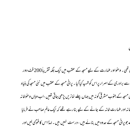
ہمارے بزرگوں نے تقریباً 60 سال پہلے ایک مسجد تعمیر کی تھی ، جوکہ کچی اینٹوں سے بنائی گئی تھی ۔ وضو اور طہارت کے لیے مسجد کے عقب میں ایک جگہ تقریباً 200 فٹ دور
سے برادری کے اصرار پر اس کو شہید کیاگیا ۔ پرانی مسجد کے عقب میں نئی مسجد کی بنیاد
گئی۔ پرانی مسجد کے جنوب مشرقی کونہ میں جہاں پہلے نمازیں پڑھی جاتی تھیں ،اب وہاں وضوخانہ
انی مسجد کے جنوب کی جانب 3 فٹ کا ایک راستہ وضوخانہ اور طہارت خانہ کے جانے کے لیے بنارہے تھے کہ ایک عالم صاحب نے فرمایا
پرانی مسجد کے حدود میں بنائے ہیں ، درست نہیں ہیں ۔ لہذا اس کا فتوی لیں اور