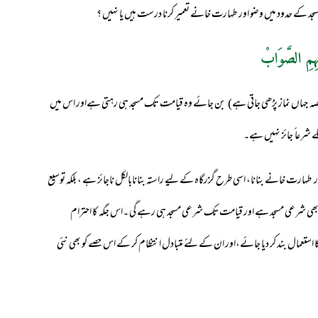
 کے حدود میں وضو اور طہارت خانے تعمیر کرنا درست ہیں یا نہیں ؟
ہِمِ الصَّوَابْ
حصہ جہاں نماز پڑھی جاتی ہے) بن جائے وہ قیامت تک مسجد ہی رہتی ہےاور اس میں
ے شرعا ً جائز نہیں ہے۔
 طہارت خانے بنانا، اسی طرح گزرگاہ کے لیے راستہ بنانابالکل ناجائز ہے ، بلکہ توسیع
ھی شرعی مسجد ہے اور قیامت تک شرعی مسجد ہی رہے گی ۔اس جگہ کا احترام
ستعمال بند کر دیا جائے،اور ان کے لئے متبادل انتظام کر کے اس حصے کو بھی نئی