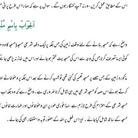
اس کے مطابق عمل کریں ،ورنہ آپ گنہگار ہوں گے ۔ سوال یہ ہے کہ ہمارا اس طرح پرانی مسجد
اَلجَوَابْ بِاسْمِ مُلْ
واضح رہے کہ مسجد بنانے کے لئے وقف زمین کی جس جگہ پرایک دفعہ شرعی مسجد(مسجد کا وہ 
کوئی ایسا تصرف کرنا جس کی وجہ سے اس کی مسجدیت ختم ہو جائے اور اس میں نماز نہ پڑھی جا سک
مذکورہ زمین کے جس حصے پر مسجد تعمیر کی گئی تھی تو شہید کرنے کے بعد اس جگہ پر وضوخانے اور
کرتے ہوئے اس حصہ کو مسجدِشرعی میں ہی شامل کرنا ضروری ہے۔واضح رہے کہ وہ جگہ اب ب
مسجدِشرعی کے احترام کی طرح لازم ہے ،لہذا فوری طور پر ان وضوخانوں اور طہارت خانوں کا ا
مسجد کے ساتھ شامل کیاجائے ۔ نیز اس فعل پر اللہ کے حضور توبہ و استغفار بھی کی جائے ۔