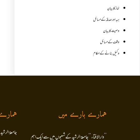
نماز کا بیان
ہبہ اور صدقہ کے مسائل
وصیت کا بیان
وقف کے مسائل
وکیل بنانے کے احکام
ہمارے بارے میں
ہمارے
جامعۃ الرشید
’’دارالافتاء ‘‘جامعۃ الرشید کےشعبوں میں سے ایک اہم