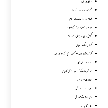
قربانی کا بیان
قسم منت اور نذر کے احکام
قصاص اور دیت کے احکام
کفالت (ضمانت) کے احکام
کھیتی باڑی اور بٹائی کے احکام
گروی رکھنے کا بیان
گری ہوئی چیزوں اورگمشدہ بچے کے ملنے کا بیان
مضاربت کا بیان
معاشرت کے آداب و حقوق کا بیان
مقالات ومضامین
میراث کے مسائل
نان نفقہ کے مسائل
نکاح کا بیان