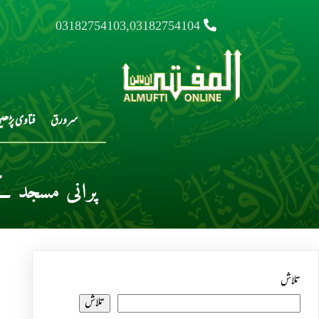
03182754103,03182754104
سرورق
فتاوی پڑھی
پرانی مسجد ک
تلاش
تلاش