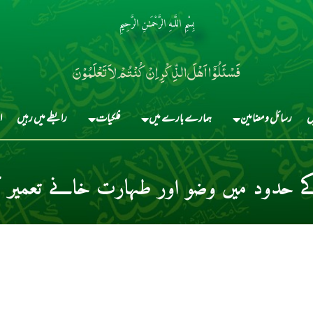
بِسْمِ اللَّـهِ الرَّحْمَـٰنِ الرَّحِيمِ
فَسْئَلُوْٓا اَہْلَ الذِّکْرِ اِنْ کُنْتُمْ لاَ تَعْلَمُوْنَ
ں
رسائل و مضامین
ہمارے بارے میں
فلکیات
رابطے میں رہیں
ا
ے حدود میں وضو اور طہارت خانے تعمیر 