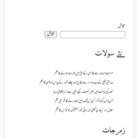
تلاش
تلاش
نئے سولات
حرمت مصاہرت کا بہن کے حق میں ثابت ہونے کا حکم
عدالتی خلع کے بعد دوسرے نکاح اور پہلے شوہر کے پاس واپسی کا حکم
غصہ کی حالت میں بغیر نسبت کیے تین سے زائد طلاق دینا
آن لائن گولڈ /کرنسی ٹریڈنگ میں مضاربت کا شرعی حکم
حلال سرٹیفائیڈ کمپنی اندرونی طور مشکوک ہو تو اس کا حکم
زمرجات