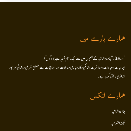
ہمارے بارے میں
’’دارالافتاء ‘‘جامعۃ الرشید کےشعبوں میں سے ایک اہم شعبہ ہے جو لوگوں کو
ایمانیات،عبادات،معاشرت،خانگی وکاروباری معاملات اور اخلاقیات سے متعلق شرعی رہنمائی بھر پور
انداز میں پیش کررہا ہے۔
ہمارے لنکس
جامعۃ الرشید
کلیتہ الشرعیہ