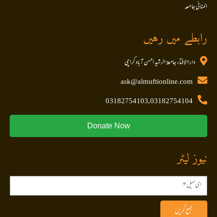
المنا ئی جا معہ
رابطے میں رہیں
داراالافتاء جامعۃ الرشید احسن آباد کراچی
ask@almuftionline.com
03182754103,03182754104
Donate Now
نیوز لیٹر
جمع کریں