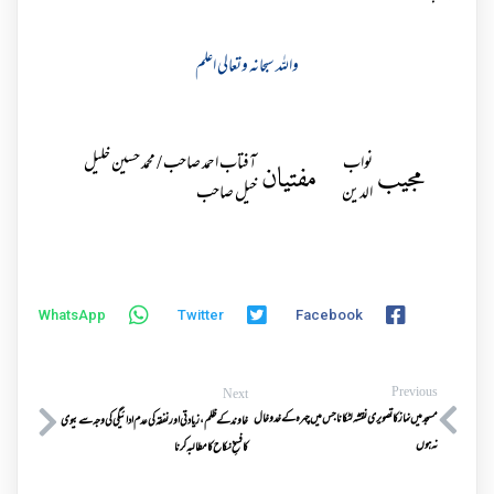
واللہ سبحانہ وتعالی اعلم
نواب
آفتاب احمد صاحب / محمد حسین خلیل
مجیب
مفتیان
الدین
خیل صاحب
WhatsApp
Twitter
Facebook
Previous
Next
مسجد میں نماز کا تصویری نقشہ لٹکانا جس میں چہرہ کے خد و خال
خاوندکےظلم،زیادتی اورنفقہ کی عدم ادا ئیگی کی وجہ سےبیوی
نہ ہوں
کافسخِ نکاح کا مطالبہ کرنا