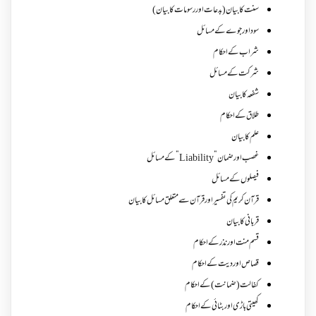
سنت کا بیان (بدعات اور رسومات کا بیان)
سود اور جوے کے مسائل
شراب کے احکام
شرکت کے مسائل
شفعہ کا بیان
طلاق کے احکام
علم کا بیان
غصب اورضمان”Liability” کے مسائل
فیصلوں کے مسائل
قرآن کریم کی تفسیر اور قرآن سے متعلق مسائل کا بیان
قربانی کا بیان
قسم منت اور نذر کے احکام
قصاص اور دیت کے احکام
کفالت (ضمانت) کے احکام
کھیتی باڑی اور بٹائی کے احکام