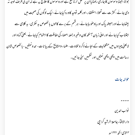
ہوتا،البتہ وسوسوں کا جاری رکھنایاان پر عمل کرنا منع ہے اوروسوسوں کا علاج یہ ہے کہ ان کی طرف توجہ نہ
دی جائے، کثرت سےتعوذ،استغفار،اورکلمہ توحید کاورد کیاجائے،نیک لوگوں کی صحبت میں
بیٹھاجائےاورہمیشہ پاک اورباوضورہا جائے،ہرقسم کےبرے کاموں بالخصوص بد نظری، بد کلامی سے
اجتناب کیا جائے اور اپنی زبان آنکھ کان وغیرہ جملہ اعضاءکی حفاظت کا اہتمام کیاجائے،یعنی گناہ اور
لایعنی چیزوں میں مشغولیت کے بجائے ذکر وتلاوت، علماء ومشایخ کےبیانات، حمد ونعتیں ،بالخصوص شان
رسالت میں اچھی اچھی نعتیں اور نظمیں سنی جائیں۔
حوالہ جات
۔۔۔۔
نواب الدین
دار الافتاء جامعۃ الرشید کراچی
۲۴ذی الحجہ ۱۴۴۲ھ