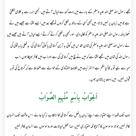
مجھے رسول اللہ صلی اللہ علیہ وسلم کے بارے میں بہت گندے خیال آتے ہیں، کبھی اندر سے بد کلامی نکلتی
ہے جو میں زبان پر نہیں لاتا، میں کبھی کسی کے ساتھ بد فعلی کروں تو مجھے بعد میں ایسے لگتا ہے جیسے میں نے
نعوذ باللہ رسول اللہ صلی اللہ علیہ وسلم کو گالی دی، اور کبھی بد فعلی کرتے کرتے ایسے خیال آتے ہیں جیسے میں
نے رسول اللہ صلی اللہ علیہ وسلم کی شان اقدس میں کوئی بد ترین گستاخی یا کوئی گستاخی کی،بد فعلی یا بد قولی کی
رسول اللہ کی شان میں، مجھے لگتا ہے کہ میں نے سچ میں گستاخی کی ہے اوراب میں کافر ہوچکا ہوں،اب
میرے لیے توبہ کا کیا حکم ہے؟انٹرنیٹ میں خلاصۃ الفتاوی کے حوالے سے لکھا ملا ہے کہ گستاخ کی توبہ
قبول نہیں۔میں بہت پریشان ہوں۔
اَلجَوَابْ بِاسْمِ مُلْہِمِ الصَّوَابْ
جب تک قصدا اپنے اختیارسے اپنے زبان یا فعل سے گستاخی کا ارتکاب نہ کیا جائے،اس وقت تک انسان
کافر نہیں ہوتا،وسوسوں کا آناچونکہ اختیاری نہیں،لہذا محض خیالات اوروسوسوں سے انسان کافر نہیں