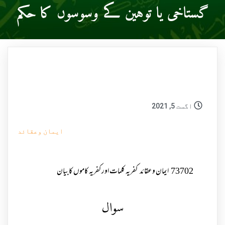
گستاخی یا توہین کے وسوسوں کا حکم
اگست 5, 2021
ایمان وعقائد
73702
ایمان وعقائد
کفریہ کلمات اور کفریہ کاموں کابیان
سوال