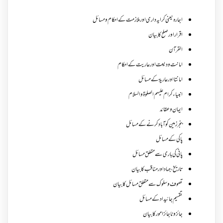
اجارہ یعنی کرایہ داری اور ملازمت کے احکام و مسائل
اقرار اور صلح کا بیان
القرآن
امانت ودیعت اورعاریت کے احکام
امانتا اور عاریة کے مسائل
انبیاء کرام علیہم الصلوۃ والسلام
ایمان وعقائد
بنجر زمین کو آباد کرنے کے مسائل
پاکی کے مسائل
پانی کی باری سے متعلق مسائل
تاریخ،جہاد اور مناقب کا بیان
تصوف و سلوک سے متعلق مسائل کا بیان
تقسیم جائیداد کے مسائل
جائز و ناجائزامور کا بیان