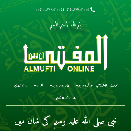
03182754103,03182754104
بِسْمِ اللَّـهِ الرَّحْمَـٰنِ الرَّحِيمِ
سرورق
فتاوی پڑھیں
رسائل و مضامین
ہمارے بارے میں
فلکیات
رابطے میں رہیں
ادارے کے ساتھ تعاون
نبی صلی اللہ علیہ وسلم کی شان میں