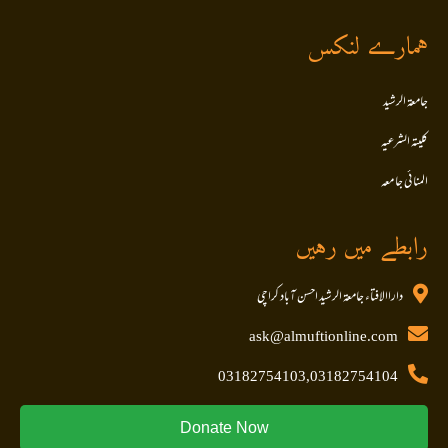
ہمارے لنکس
جامعۃ الرشید
کلیتہ الشرعیہ
المنا ئی جا معہ
رابطے میں رہیں
داراالافتاء جامعۃ الرشید احسن آباد کراچی
ask@almuftionline.com
03182754103,03182754104
Donate Now