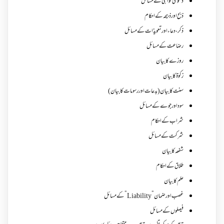
دعوی گواہی کے مسائل
ذبح اور ذبیحہ کے احکام
ذکر،دعاء اور تعویذات کے مسائل
رضاعت کے مسائل
روزے کا بیان
زکوة کابیان
سنت کا بیان (بدعات اور رسومات کا بیان)
سود اور جوے کے مسائل
شراب کے احکام
شرکت کے مسائل
شفعہ کا بیان
طلاق کے احکام
علم کا بیان
غصب اورضمان”Liability” کے مسائل
فیصلوں کے مسائل