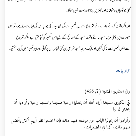
گئی ہوتووہاں وضوخانہ اور لیٹرین بنانا درست نہیں ہوگا۔
اوراگر وقف کرنے والے نےشروع سےاِن تعمیرات کی بھی نیت کی ہو،یااس کی اجازت دی ہو، توایسی
صورت میں پہلی مرتبہ مسجدبناتےوقت مسجد کےمصالح کےلیےاِس تعمیر کی گنجائش ہے،اگرشروع
سےایسی تعمیرات نہ کی گئیں اورایک مرتبہ مسجدشرعی بن گئی توپھراس پرکوئی اورچیزتعمیرنہیں کی جاسکتی۔
حوالہ جات
وفی الفتاوى الهندية (2/ 456):
في الكبرى مسجدا أراد أهله أن يجعلوا الرحبة مسجدا والمسجد رحبة وأرادوا أن
يحدثوا له بابا
وأرادوا أن يحولوا الباب عن موضعه فلهم ذلك فإن اختلفوا نظر أيهم أكثر وأفضل
فلهم ذلك، كذا في المضمرات.