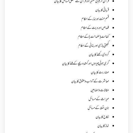
قرآن کریم کی تفسیر اور قرآن سے متعلق مسائل کا بیان
قربانی کا بیان
قسم منت اور نذر کے احکام
قصاص اور دیت کے احکام
کفالت (ضمانت) کے احکام
کھیتی باڑی اور بٹائی کے احکام
گروی رکھنے کا بیان
گری ہوئی چیزوں اورگمشدہ بچے کے ملنے کا بیان
مضاربت کا بیان
معاشرت کے آداب و حقوق کا بیان
مقالات ومضامین
میراث کے مسائل
نان نفقہ کے مسائل
نکاح کا بیان
نماز کا بیان