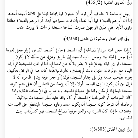
وفی الفتاوى الهندية (2/ 455):
رجل له ساحة لا بناء فيها أمر قوما أن يصلون فيها بجماعة فهذا على ثلاثة أوجه: أحدها
إما أن أمرهم بالصلاة فيها أبدا نصا، بأن قال: صلوا فيها أبدا. أو أمرهم بالصلاة مطلقا
ونوى الأبد. ففي هذين الوجهين صارت الساحة مسجدا لو مات لا يورث عنه۔
وفی الدر المختار وحاشية ابن عابدين(4/358):
(وإذا جعل تحته سردابا لمصالحه) أي المسجد (جاز) كمسجد القدس (ولو جعل لغيرها
أو) جعل (فوقه بيتا وجعل باب المسجد إلى طريق وعزله عن ملكه لا) يكون
مسجدا. لو بنى فوقه بيتاللإمام لا يضر ؛لأنه من المصالح، أما لو تمت المسجدية ثم أراد
البناء منع ،ولو قال: عنيت ذلك لم يصدق، تتارخانية.فإذا كان هذا في الواقف،فكيف
بغيره ،فيجب هدمه ولو على جدار المسجد، قوله:(أو جعل فوقه بيتا): ظاهره أنه لا
فرق بين أن يكون البيت للمسجد أولا، إلا أنه يؤخذ من التعليل أن محل عدم كونه
مسجدا فيما إذا لم يكن وقفا على مصالح المسجد وبه صرح في الإسعاف،فقال: وإذا
كان السرداب أو العلو لمصالح المسجد أو كانا وقفا عليه صار مسجدا،شرنبلالية.
وحاصله أن شرط كونه مسجدا أن يكون سفله وعلوه مسجدا ،لينقطع حق العبد عنه
،بخلاف ما إذا كان السرداب والعلو موقوفا لمصالح المسجد، فهو كسرداب بيت
المقدس۔
وفی تبيين الحقائق(3/303):