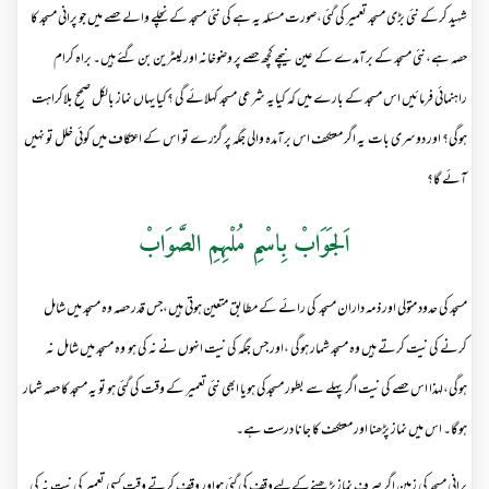
شہید کرکے نئی بڑی مسجد تعمیر کی گئی،صورت مسئلہ یہ ہے کی نئی مسجد کے نچلے والے حصے میں جو پرانی مسجد کا
حصہ ہے،نئی مسجد کے برآمدے کے عین نیچے کچھ حصے پر وضوخانہ اور لیٹرین بن گئے ہیں۔ براہ کرام
راہنمائی فرمائیں اس مسجد کے بارے میں کہ کیایہ شرعی مسجد کہلائے گی ؟کیا یہاں نماز بالکل صحیح بلاکراہت
ہوگی؟ اور دوسری بات یہ اگر معتکف اس برآمدہ والی جگہ پر گزرے تو اس کے اعتکاف میں کوئی خلل تو نہیں
آئے گا؟
اَلجَوَابْ بِاسْمِ مُلْہِمِ الصَّوَابْ
مسجد کی حدود متولی اور ذمہ داران مسجد کی رائے کے مطابق متعین ہوتی ہیں،جس قدر حصہ وہ مسجد میں شامل
کرنے کی نیت کرتے ہیں وہ مسجد شمار ہوگی ،اور جس جگہ کی نیت انہوں نے نہ کی ہو وہ مسجد میں شامل نہ
ہوگی،لہذا اس حصے کی نیت اگر پہلے سے بطور مسجدکی ہویا ابھی نئی تعمیر کے وقت کی گئی ہو تو یہ مسجد کا حصہ شمار
ہوگا۔ اس میں نماز پڑھنا اور معتکف کا جانا درست ہے۔
پرانی مسجد کی زمین اگر صرف نمازپڑھنےکےلیےوقف کی گئی ہواور وقف کرتے وقت کسی تعمیر کی نیت نہ کی