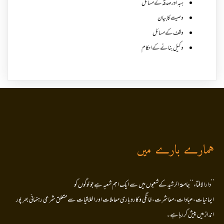
ہبہ اور صدقہ کے مسائل
وصیت کا بیان
وقف کے مسائل
وکیل بنانے کے احکام
ہمارے بارے میں
’’دارالافتاء ‘‘جامعۃ الرشید کےشعبوں میں سے ایک اہم شعبہ ہے جو لوگوں کو
ایمانیات،عبادات،معاشرت،خانگی وکاروباری معاملات اور اخلاقیات سے متعلق شرعی رہنمائی بھر پور
انداز میں پیش کررہا ہے۔