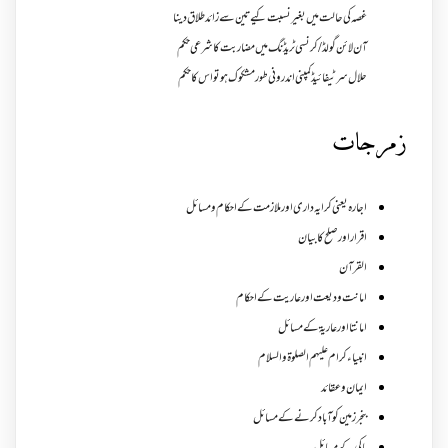
غصہ کی حالت میں بغیر نسبت کیے تین سے زائد طلاق دینا
آن لائن گولڈ /کرنسی ٹریڈنگ میں مضاربت کا شرعی حکم
حلال سرٹیفائیڈ کمپنی اندرونی طور مشکوک ہو تو اس کا حکم
زمرجات
اجارہ یعنی کرایہ داری اور ملازمت کے احکام و مسائل
اقرار اور صلح کا بیان
القرآن
امانت ودیعت اورعاریت کے احکام
امانتا اور عاریة کے مسائل
انبیاء کرام علیہم الصلوۃ والسلام
ایمان وعقائد
بنجر زمین کو آباد کرنے کے مسائل