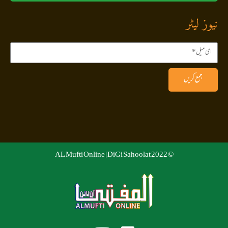
نیوز لیٹر
جمع کریں
DiGi Sahoolat
© 2022 AL Mufti Online |