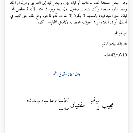
ومن جعل مسجدا تحته سرداب أو فوقه بيت وجعل بابه إلى الطريق وعزله أو اتخذ
وسط داره مسجدا وأذن للناس بالدخول ،فله بيعه ويورث عنه ،لأنه لم يخلص لله
لبقاء حق العبد فيه، والمسجد لا يكون إلا خالصا لله؛ لما تلونا ومع بقاء حق العبد في
أسفله أو في أعلاه أو في جوانبه محيطا به لايتحقق الخلوص كله.
سید نوید اللہ
دارالافتاء،جامعۃ الرشید
19/محرم1443ھ
واللہ سبحانہ وتعالی اعلم
سید نوید
آفتاب احمد صاحب / سیّد عابد شاہ
مجیب
مفتیان
اللہ
صاحب