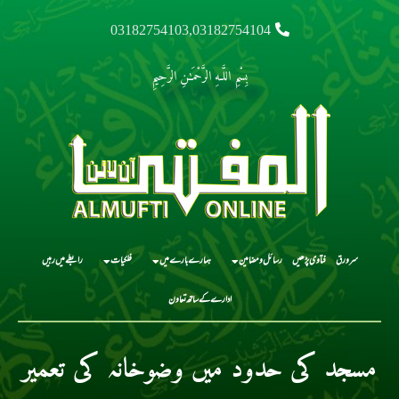
03182754103,03182754104
بِسْمِ اللَّـهِ الرَّحْمَـٰنِ الرَّحِيمِ
سرورق
فتاوی پڑھیں
رسائل و مضامین
ہمارے بارے میں
فلکیات
رابطے میں رہیں
ادارے کے ساتھ تعاون
مسجد کی حدود میں وضوخانہ کی تعمیر