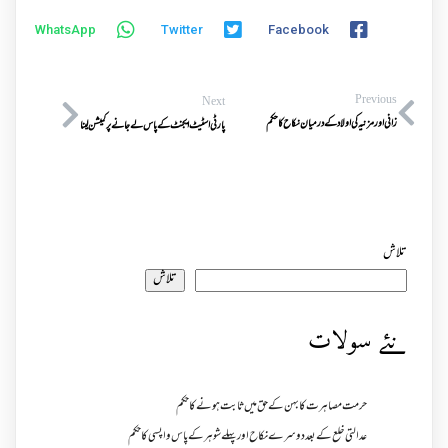
WhatsApp
Twitter
Facebook
Previous
Next
زانی اور مزنیہ کی اولاد کےدرمیان نکاح کا حکم
پارٹی اسٹیٹ ایجنٹ کے پاس لے جانے پر کمیشن لینا
تلاش
تلاش
نئے سولات
حرمت مصاہرت کا بہن کے حق میں ثابت ہونے کا حکم
عدالتی خلع کے بعد دوسرے نکاح اور پہلے شوہر کے پاس واپسی کا حکم