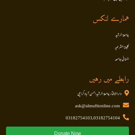
ہمارے لنکس
جامعۃ الرشید
کلیتہ الشرعیہ
المنا ئی جا معہ
رابطے میں رہیں
داراالافتاء جامعۃ الرشید احسن آباد کراچی
ask@almuftionline.com
03182754103,03182754104
Donate Now