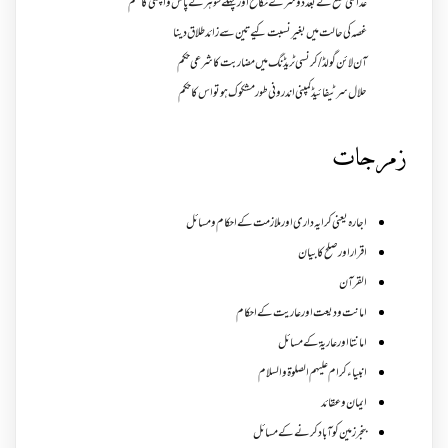
عدالتی خلع کے بعد دوسرے نکاح اور پہلے شوہر کے پاس واپسی کا حکم
غصہ کی حالت میں بغیر نسبت کیے تین سے زائد طلاق دینا
آن لائن گولڈ /کرنسی ٹریڈنگ میں مضاربت کا شرعی حکم
حلال سرٹیفائیڈ کمپنی اندرونی طور مشکوک ہو تو اس کا حکم
زمرجات
اجارہ یعنی کرایہ داری اور ملازمت کے احکام و مسائل
اقرار اور صلح کا بیان
القرآن
امانت ودیعت اورعاریت کے احکام
امانتا اور عاریة کے مسائل
انبیاء کرام علیہم الصلوۃ والسلام
ایمان وعقائد
بنجر زمین کو آباد کرنے کے مسائل