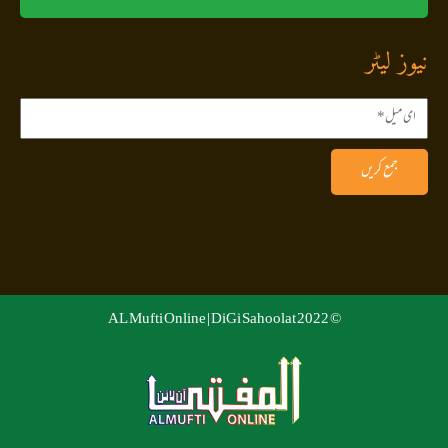
نیوز لیٹر
جمع کریں
DiGi Sahoolat
© 2022 AL Mufti Online |