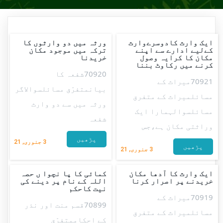
ایک وارث کادوسرےوارث
ورثہ میں دو وارثوں کا
کےلیے ادارے سے اپنے
ترکہ میں موجود مکان
مکان کا کرایہ وصول
خریدنا
کرنے میں رکاوٹ بننا
70920شفعہ کا
70921میراث کے
بیانمتفرّق مسائلسوالاگر
مسائلمیراث کے متفرق
ورثہ میں سے دو وارث
مسائلسوالہمارا ایک
شفعہ
وراثتی مکان ہے،جس
پڑھیں
3
جنوری, 21
پڑھیں
3
جنوری, 21
ایک وارث کا آدھا مکان
کمائی کا پا نچوا ں حصہ
خریدنے پر اصرار کرنا
اللہ کے نام پر دینے کی
نیت کاحکم
70919میراث کے
70899قسم منت اور نذر
مسائلمیراث کے متفرق
کے احکاممتفرّق