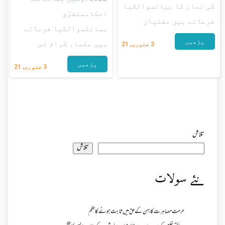
کی نماز کا بیانسوالکیا
احکاممتفرّق
فرماتے ہیں مفتیان
مسائلسوالکیا فرماتے
پڑھیں
ہیں علماء کرام اِس
3
جنوری, 21
پڑھیں
3
جنوری, 21
تلاش
تلاش
نئے سولات
حرمت مصاہرت کا بہن کے حق میں ثابت ہونے کا حکم