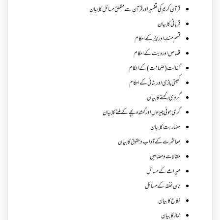
قرآن کریم کی تفسیر اور قرآن سے متعلق مسائل کا بیان
قربانی کا بیان
قسم منت اور نذر کے احکام
قصاص اور دیت کے احکام
کفالت (ضمانت) کے احکام
کھیتی باڑی اور بٹائی کے احکام
گروی رکھنے کا بیان
گری ہوئی چیزوں اورگمشدہ بچے کے ملنے کا بیان
مضاربت کا بیان
معاشرت کے آداب و حقوق کا بیان
مقالات ومضامین
میراث کے مسائل
نان نفقہ کے مسائل
نکاح کا بیان
نماز کا بیان