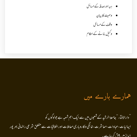
ہبہ اور صدقہ کے مسائل
وصیت کا بیان
وقف کے مسائل
وکیل بنانے کے احکام
ہمارے بارے میں
’’دارالافتاء ‘‘جامعۃ الرشید کےشعبوں میں سے ایک اہم شعبہ ہے جو لوگوں کو
ایمانیات،عبادات،معاشرت،خانگی وکاروباری معاملات اور اخلاقیات سے متعلق شرعی رہنمائی بھر پور
انداز میں پیش کررہا ہے۔