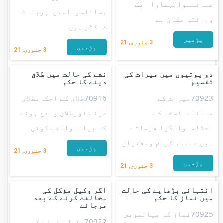
مسائلسوالہمارا ایک
مسائلسوالمیں ہربلسٹ
وراثتی مکان ہے
ڈاکٹر ہوں
پڑھیں
3
جنوری, 21
پڑھیں
3
جنوری, 21
دو پوتیوں میں میراث کی
نشے کی حالت میں طلاق
تقسیم
دینے کا حکم
70923میراث کے
70916طلاق کے احکامطلاق
مسائلمناسخہ کے
دینے اورطلاق واقع ہونے
احکامسوالکیا فرماتے
کا بیانسوالجب کوئی
ہیں علماء کرام ومفتیان
پڑھیں
3
جنوری, 21
پڑھیں
3
جنوری, 21
انتہائی بڑھاپے کی حالت
اگر وکیل مؤکل کی
میں نماز کا حکم
مخالفت کرنے کے بعد
مرجائے
70925نماز کا بیانمریض
70922وکیل بنانے کے