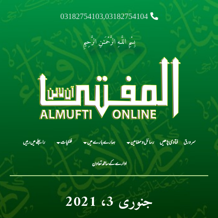
03182754103,03182754104
بِسْمِ اللَّـهِ الرَّحْمَـٰنِ الرَّحِيمِ
سرورق
فتاوی پڑھیں
رسائل و مضامین
ہمارے بارے میں
فلکیات
رابطے میں رہیں
ادارے کے ساتھ تعاون
جنوری 3، 2021