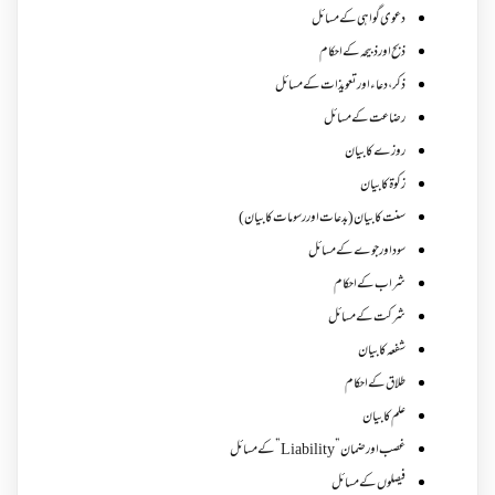
دعوی گواہی کے مسائل
ذبح اور ذبیحہ کے احکام
ذکر،دعاء اور تعویذات کے مسائل
رضاعت کے مسائل
روزے کا بیان
زکوة کابیان
سنت کا بیان (بدعات اور رسومات کا بیان)
سود اور جوے کے مسائل
شراب کے احکام
شرکت کے مسائل
شفعہ کا بیان
طلاق کے احکام
علم کا بیان
غصب اورضمان”Liability” کے مسائل
فیصلوں کے مسائل