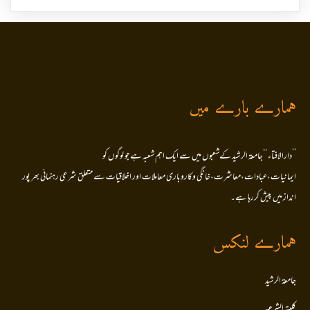
ہمارے بارے میں
’’دارالافتاء ‘‘جامعۃ الرشید کےشعبوں میں سے ایک اہم شعبہ ہے جو لوگوں کو
ایمانیات،عبادات،معاشرت،خانگی وکاروباری معاملات اور اخلاقیات سے متعلق شرعی رہنمائی بھر پور
انداز میں پیش کررہا ہے۔
ہمارے لنکس
جامعۃ الرشید
کلیتہ الشرعیہ