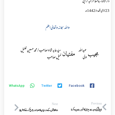
دار الافتاء جامعۃ الرشید کراچی
23/ذی قعدہ/
1442
ھ
واللہ سبحانہ وتعالی اعلم
عبداللہ
سیّد عابد شاہ صاحب / محمد حسین خلیل
مجیب
مفتیان
ولی
خیل صاحب
WhatsApp
Twitter
Facebook
Previous
Next
ناچاقی کی وجہ سے بیوی کا شوہر سے پردہ کرنا
دو طلاقوں کے درمیان فاصلہ اور رجوع کرنے کا طریقہ