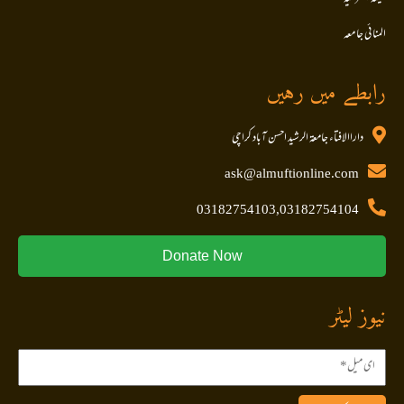
المنا ئی جا معہ
رابطے میں رہیں
داراالافتاء جامعۃ الرشید احسن آباد کراچی
ask@almuftionline.com
03182754103,03182754104
Donate Now
نیوز لیٹر