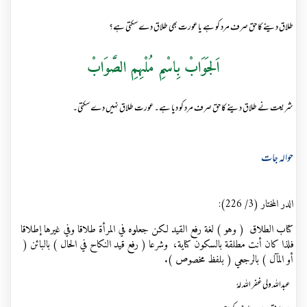
طلاق دینے کا حق صرف مرد کو ہے یا عورت بھی طلاق دے سکتی ہے؟
اَلجَوَابْ بِاسْمِ مُلْہِمِ الصَّوَابْ
شریعت نے طلاق دینے کا حق صرف مرد کو دیا ہے۔ عورت طلاق نہیں دے سکتی۔
حوالہ جات
الدر المختار (3/ 226):
كتاب الطلاق ( وهو ) لغة رفع القيد لكن جعلوه في المرأة طلاقا وفي غيرها إطلاقا
فلذا كان أنت مطلقة بالسكون كناية، وشرعا ( رفع قيد النكاح في الحال ) بالبائن (
أو المآل ) بالرجعي ( بلفظ مخصوص ).
عبداللہ ولی غفر اللہ لہٗ