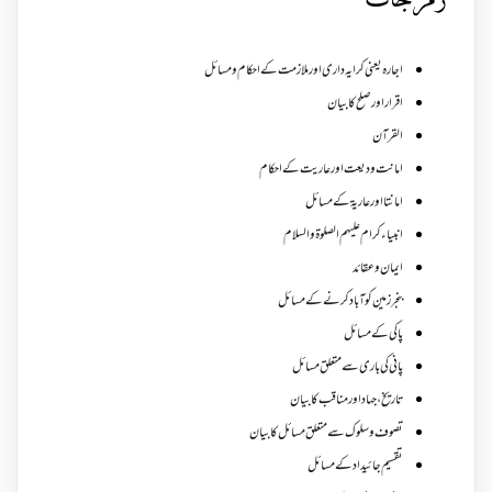
زمرجات
اجارہ یعنی کرایہ داری اور ملازمت کے احکام و مسائل
اقرار اور صلح کا بیان
القرآن
امانت ودیعت اورعاریت کے احکام
امانتا اور عاریة کے مسائل
انبیاء کرام علیہم الصلوۃ والسلام
ایمان وعقائد
بنجر زمین کو آباد کرنے کے مسائل
پاکی کے مسائل
پانی کی باری سے متعلق مسائل
تاریخ،جہاد اور مناقب کا بیان
تصوف و سلوک سے متعلق مسائل کا بیان
تقسیم جائیداد کے مسائل