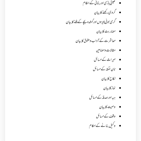
کھیتی باڑی اور بٹائی کے احکام
گروی رکھنے کا بیان
گری ہوئی چیزوں اورگمشدہ بچے کے ملنے کا بیان
مضاربت کا بیان
معاشرت کے آداب و حقوق کا بیان
مقالات ومضامین
میراث کے مسائل
نان نفقہ کے مسائل
نکاح کا بیان
نماز کا بیان
ہبہ اور صدقہ کے مسائل
وصیت کا بیان
وقف کے مسائل
وکیل بنانے کے احکام