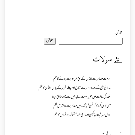
تلاش
تلاش
نئے سولات
حرمت مصاہرت کا بہن کے حق میں ثابت ہونے کا حکم
عدالتی خلع کے بعد دوسرے نکاح اور پہلے شوہر کے پاس واپسی کا حکم
غصہ کی حالت میں بغیر نسبت کیے تین سے زائد طلاق دینا
آن لائن گولڈ /کرنسی ٹریڈنگ میں مضاربت کا شرعی حکم
حلال سرٹیفائیڈ کمپنی اندرونی طور مشکوک ہو تو اس کا حکم