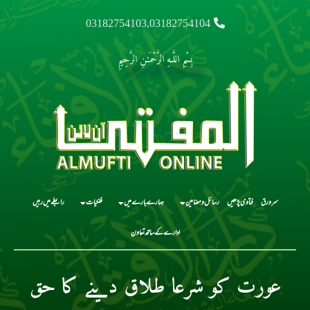
03182754103,03182754104
بِسْمِ اللَّـهِ الرَّحْمَـٰنِ الرَّحِيمِ
سرورق
فتاوی پڑھیں
رسائل و مضامین
ہمارے بارے میں
فلکیات
رابطے میں رہیں
ادارے کے ساتھ تعاون
عورت کو شرعا طلاق دینے کا حق