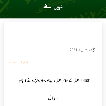
نہیں ہے
جولائی 4, 2021
طلاق کے احکام
73601
طلاق کے احکام
طلاق دینے اورطلاق واقع ہونے کا بیان
سوال