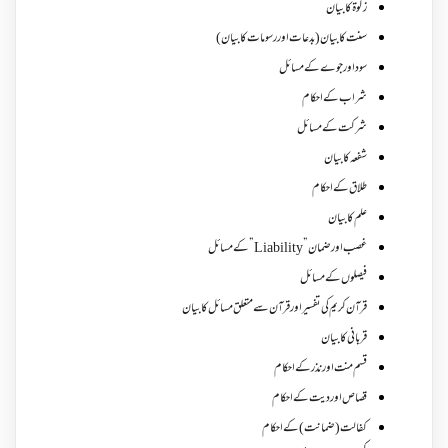
زکوة کابیان
سنت کا بیان (بدعات اور رسومات کا بیان)
سود اور جوے کے مسائل
شراب کے احکام
شرکت کے مسائل
شفعہ کا بیان
طلاق کے احکام
علم کا بیان
غصب اورضمان”Liability” کے مسائل
فیصلوں کے مسائل
قرآن کریم کی تفسیر اور قرآن سے متعلق مسائل کا بیان
قربانی کا بیان
قسم منت اور نذر کے احکام
قصاص اور دیت کے احکام
کفالت (ضمانت) کے احکام