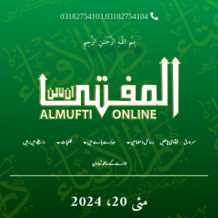
03182754103,03182754104
بِسْمِ اللَّـهِ الرَّحْمَـٰنِ الرَّحِيمِ
سرورق
فتاوی پڑھیں
رسائل و مضامین
ہمارے بارے میں
فلکیات
رابطے میں رہیں
ادارے کے ساتھ تعاون
مئی 20، 2024