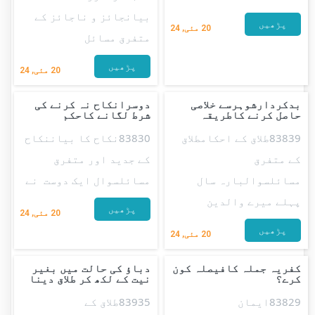
بیانجائز و ناجائز کے
پڑھیں
20
مئی, 24
متفرق مسائل
پڑھیں
20
مئی, 24
بدکردارشوہرسے خلاصی
دوسرانکاح نہ کرنے کی
حاصل کرنے کاطریقہ
شرط لگانے کاحکم
83839طلاق کے احکامطلاق
83830نکاح کا بیاننکاح
کے متفرق
کے جدید اور متفرق
مسائلسوالبارہ سال
مسائلسوال ایک دوست نے
پہلے میرے والدین
پڑھیں
20
مئی, 24
پڑھیں
20
مئی, 24
کفریہ جملہ کافیصلہ کون
دباؤ کی حالت میں بغیر
کرے؟
نیت کے لکھ کر طلاق دینا
83829ایمان
83935طلاق کے