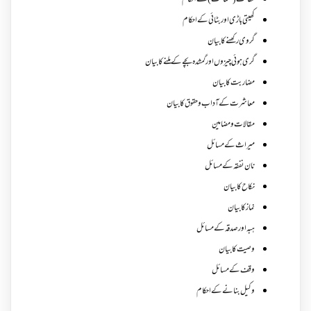
کفالت (ضمانت) کے احکام
کھیتی باڑی اور بٹائی کے احکام
گروی رکھنے کا بیان
گری ہوئی چیزوں اورگمشدہ بچے کے ملنے کا بیان
مضاربت کا بیان
معاشرت کے آداب و حقوق کا بیان
مقالات ومضامین
میراث کے مسائل
نان نفقہ کے مسائل
نکاح کا بیان
نماز کا بیان
ہبہ اور صدقہ کے مسائل
وصیت کا بیان
وقف کے مسائل
وکیل بنانے کے احکام