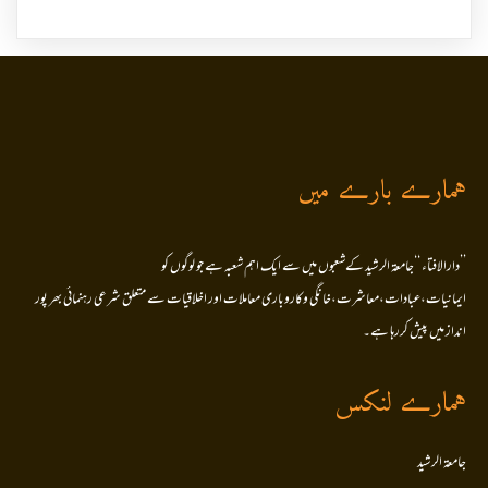
ہمارے بارے میں
’’دارالافتاء ‘‘جامعۃ الرشید کےشعبوں میں سے ایک اہم شعبہ ہے جو لوگوں کو
ایمانیات،عبادات،معاشرت،خانگی وکاروباری معاملات اور اخلاقیات سے متعلق شرعی رہنمائی بھر پور
انداز میں پیش کررہا ہے۔
ہمارے لنکس
جامعۃ الرشید