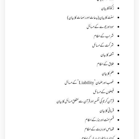
زکوة کابیان
سنت کا بیان (بدعات اور رسومات کا بیان)
سود اور جوے کے مسائل
شراب کے احکام
شرکت کے مسائل
شفعہ کا بیان
طلاق کے احکام
علم کا بیان
غصب اورضمان”Liability” کے مسائل
فیصلوں کے مسائل
قرآن کریم کی تفسیر اور قرآن سے متعلق مسائل کا بیان
قربانی کا بیان
قسم منت اور نذر کے احکام
قصاص اور دیت کے احکام