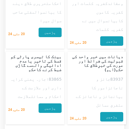
وعقائدکفریہ کلمات اور
احکامتحریری طلاق دینے
کفریہ کاموں
کا بیانسوالمفتی صاحب
کابیانسوال میں نے
سوال میرا
کفریہ کلمات
پڑھیں
20
مئی, 24
پڑھیں
20
مئی, 24
دیانات میں خبر واحد کی
بینک کا تیسری پارٹی کو
قبولیت کی شرائط اور
قسط کی تاخیر یاعدم
عورت کی خبرِطلاق کا
ادائیگی والےسے گاڑی
حکم(اہم)
ضبط کرنے کاحکم
83937جائز و
83865اجارہ یعنی کرایہ
ناجائزامور کا
داری اور ملازمت کے
بیانجائز و ناجائز کے
احکام و مسائلملازمت
متفرق مسائل
پڑھیں
20
مئی, 24
پڑھیں
20
مئی, 24