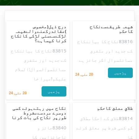
شیعہ طریقےسےنکاح
درج ذیل(مخصوص
کاحکم
)عقائدرکھنےوالےشیعہ
لڑکےسےسنی لڑکی کانکاح
کرنا کیساہے؟
83816نکاح کا بیاننکاح
کے جدید اور متفرق
83815نکاح کا بیاننکاح
مسائلسوال اگر جائز ہے
کے جدید اور متفرق
مسائلسوالسوال:السلام
پڑھیں
20
مئی, 24
علیکم!میرا خا
پڑھیں
20
مئی, 24
طلاقِ معلق کاحکم
نکاح میں رہتےہوئے کسی
دوسرے مردسےمشروط
طورپر نکاح کی بات کرنا
83814طلاق کے احکامطلاق
کو کسی شرط پر معلق کرنے
83840جائز و
کا
ناجائزامور کا