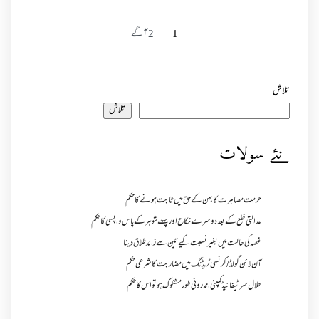
1
2
آگے
تلاش
تلاش
نئے سولات
حرمت مصاہرت کا بہن کے حق میں ثابت ہونے کا حکم
عدالتی خلع کے بعد دوسرے نکاح اور پہلے شوہر کے پاس واپسی کا حکم
غصہ کی حالت میں بغیر نسبت کیے تین سے زائد طلاق دینا
آن لائن گولڈ /کرنسی ٹریڈنگ میں مضاربت کا شرعی حکم
حلال سرٹیفائیڈ کمپنی اندرونی طور مشکوک ہو تو اس کا حکم