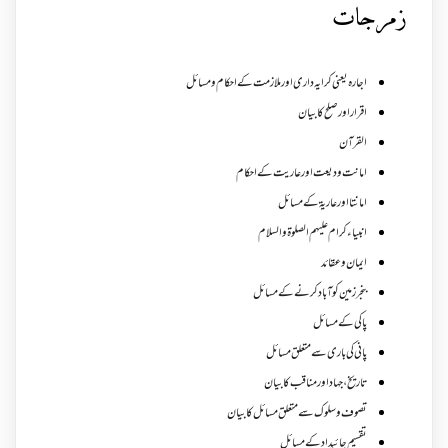
زمرجات
اجارہ یعنی کرایہ داری اور ملازمت کے احکام و مسائل
اقرار اور صلح کا بیان
القرآن
امانت ودیعت اورعاریت کے احکام
امانتا اور عاریة کے مسائل
انبیاء کرام علیہم الصلوۃ والسلام
ایمان وعقائد
بنجر زمین کو آباد کرنے کے مسائل
پاکی کے مسائل
پانی کی باری سے متعلق مسائل
تاریخ،جہاد اور مناقب کا بیان
تصوف و سلوک سے متعلق مسائل کا بیان
تقسیم جائیداد کے مسائل