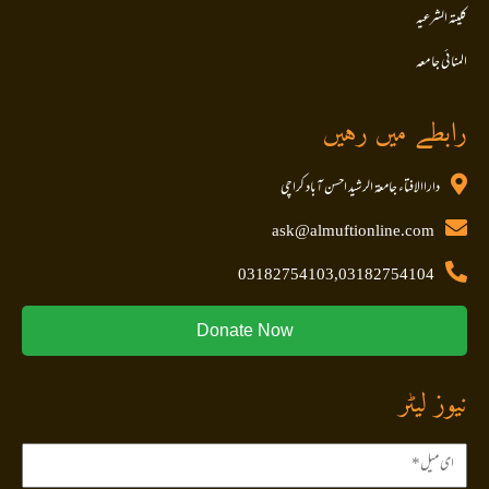
کلیتہ الشرعیہ
المنا ئی جا معہ
رابطے میں رہیں
داراالافتاء جامعۃ الرشید احسن آباد کراچی
ask@almuftionline.com
03182754103,03182754104
Donate Now
نیوز لیٹر