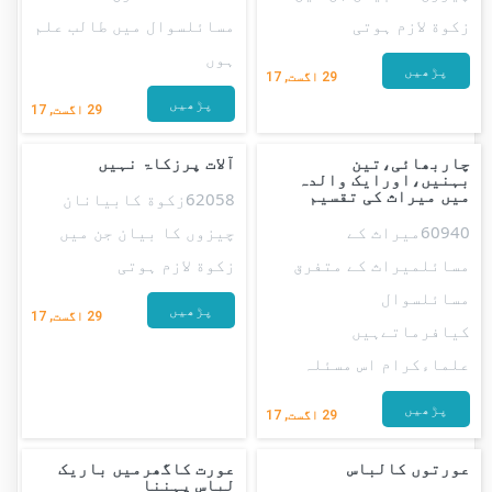
زکوة لازم ہوتی
مسائلسوال میں طالب علم
ہوں
پڑھیں
29
اگست, 17
پڑھیں
29
اگست, 17
چاربھائی،تین
آلات پرزکاۃ نہیں
بہنیں،اورایک والدہ
میں میراث کی تقسیم
62058زکوة کابیانان
60940میراث کے
چیزوں کا بیان جن میں
مسائلمیراث کے متفرق
زکوة لازم ہوتی
مسائلسوال
پڑھیں
29
اگست, 17
کیافرماتےہیں
علماءکرام اس مسئلہ
پڑھیں
29
اگست, 17
عورتوں کالباس
عورت کاگھرمیں باریک
لباس پہننا