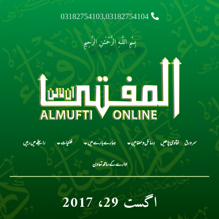
03182754103,03182754104
بِسْمِ اللَّـهِ الرَّحْمَـٰنِ الرَّحِيمِ
سرورق
فتاوی پڑھیں
رسائل و مضامین
ہمارے بارے میں
فلکیات
رابطے میں رہیں
ادارے کے ساتھ تعاون
اگست 29، 2017