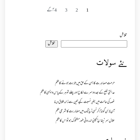
1
2
3
4
آگے
تلاش
تلاش
نئے سولات
حرمت مصاہرت کا بہن کے حق میں ثابت ہونے کا حکم
عدالتی خلع کے بعد دوسرے نکاح اور پہلے شوہر کے پاس واپسی کا حکم
غصہ کی حالت میں بغیر نسبت کیے تین سے زائد طلاق دینا
آن لائن گولڈ /کرنسی ٹریڈنگ میں مضاربت کا شرعی حکم
حلال سرٹیفائیڈ کمپنی اندرونی طور مشکوک ہو تو اس کا حکم