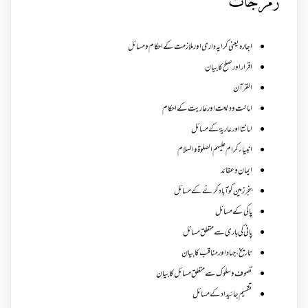
زمرجات
اجارہ یعنی کرایہ داری اور ملازمت کے احکام و مسائل
اقرار اور صلح کا بیان
القرآن
امانت ودیعت اورعاریت کے احکام
امانتا اور عاریة کے مسائل
انبیاء کرام علیہم الصلوۃ والسلام
ایمان وعقائد
بنجر زمین کو آباد کرنے کے مسائل
پاکی کے مسائل
پانی کی باری سے متعلق مسائل
تاریخ،جہاد اور مناقب کا بیان
تصوف و سلوک سے متعلق مسائل کا بیان
تقسیم جائیداد کے مسائل