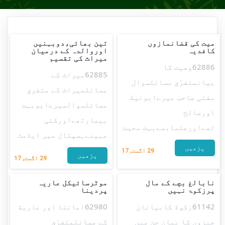
میت کی قضانمازوں
تین بھائی،دوبہنیں
کافدیہ
اوروالدہ کے درمیان
میراث کی تقسیم
62886وصیت کا
62885میراث کے
بیانمتفرّق مسائلسوال
مسائلمیراث کے متفرق
مفتی صاحب میرےابونیک
مسائلسوالمیرےابوبہت
اورصالح
بیمارتھےاورکئی
تھےاورعلماءسےبہت محبت
مہینےہسپتال میں ایڈمٹ
پڑھیں
29
اگست, 17
پڑھیں
29
اگست, 17
نابالغ بچے کے مال
موٹرسائیکل عاریہ
پرزکوۃ نہیں
پردینا
61142زکوة کابیانان
62980امانتا اور عاریة
چیزوں کا بیان جن میں
کے مسائلمتفرّق