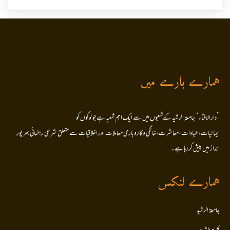
ہمارے بارے میں
’’دارالافتاء ‘‘جامعۃ الرشید کےشعبوں میں سے ایک اہم شعبہ ہے جو لوگوں کو
ایمانیات،عبادات،معاشرت،خانگی وکاروباری معاملات اور اخلاقیات سے متعلق شرعی رہنمائی بھر پور
انداز میں پیش کررہا ہے۔
ہمارے لنکس
جامعۃ الرشید