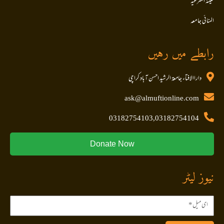
کلیتہ الشرعیہ
المنا ئی جا معہ
رابطے میں رہیں
داراالافتاء جامعۃ الرشید احسن آباد کراچی
ask@almuftionline.com
03182754103,03182754104
Donate Now
نیوز لیٹر