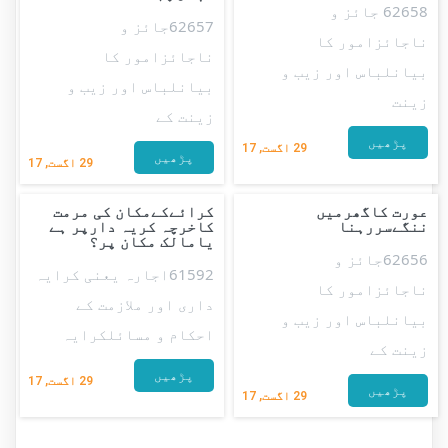
62658 جائز و
62657جائز و
ناجائزامور کا
ناجائزامور کا
بیانلباس اور زیب و
بیانلباس اور زیب و
زینت
زینت کے
پڑھیں
29
اگست, 17
پڑھیں
29
اگست, 17
عورت کاگھرمیں
کرائےکےمکان کی مرمت
ننگےسررہنا
کاخرچہ کریہ دارپر ہے
یامالک مکان پر؟
62656جائز و
61592اجارہ یعنی کرایہ
ناجائزامور کا
داری اور ملازمت کے
بیانلباس اور زیب و
احکام و مسائلکرایہ
زینت کے
پڑھیں
29
اگست, 17
پڑھیں
29
اگست, 17