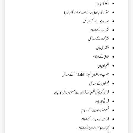
زکوة کابیان
سنت کا بیان (بدعات اور رسومات کا بیان)
سود اور جوے کے مسائل
شراب کے احکام
شرکت کے مسائل
شفعہ کا بیان
طلاق کے احکام
علم کا بیان
غصب اورضمان”Liability” کے مسائل
فیصلوں کے مسائل
قرآن کریم کی تفسیر اور قرآن سے متعلق مسائل کا بیان
قربانی کا بیان
قسم منت اور نذر کے احکام
قصاص اور دیت کے احکام
کفالت (ضمانت) کے احکام