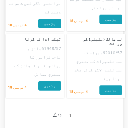
فرائضسوالاگر کسی شخص نے
اور نہ ہونے کی
دشمن کے
پڑھیں
4
نومبر, 18
پڑھیں
4
نومبر, 18
لے پالک (متبنیٰ) کی
ٹیکس ادا نہ کرنا
وراثت
61948/57جائز و
62010/57میراث کے
ناجائزامور کا
مسائلمیراث کے متفرق
بیانجائز و ناجائز کے
مسائلسوالاگر کوئی شخص
متفرق مسائل
اپنا بیٹا
پڑھیں
4
نومبر, 18
پڑھیں
4
نومبر, 18
1
2
آگے