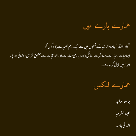
ہمارے بارے میں
’’دارالافتاء ‘‘جامعۃ الرشید کےشعبوں میں سے ایک اہم شعبہ ہے جو لوگوں کو
ایمانیات،عبادات،معاشرت،خانگی وکاروباری معاملات اور اخلاقیات سے متعلق شرعی رہنمائی بھر پور
انداز میں پیش کررہا ہے۔
ہمارے لنکس
جامعۃ الرشید
کلیتہ الشرعیہ
المنا ئی جا معہ