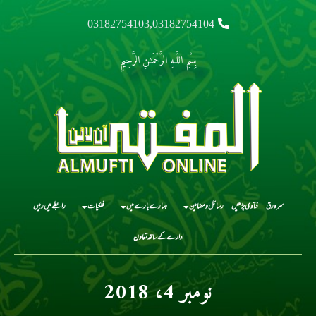
03182754103,03182754104
بِسْمِ اللَّـهِ الرَّحْمَـٰنِ الرَّحِيمِ
سرورق
فتاوی پڑھیں
رسائل و مضامین
ہمارے بارے میں
فلکیات
رابطے میں رہیں
ادارے کے ساتھ تعاون
نومبر 4، 2018