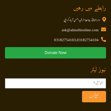
رابطے میں رہیں
داراالافتاء جامعۃ الرشید احسن آباد کراچی
ask@almuftionline.com
03182754103,03182754104
Donate Now
نیوز لیٹر
جمع کریں