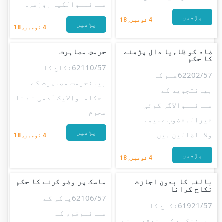
مسائلسوالکیا روزمرہ
پڑھیں
4
نومبر, 18
پڑھیں
4
نومبر, 18
ضاد کو ظاءیا دال پڑھنے
حرمتِ مصاہرت
کا حکم
62110/57نکاح کا
62202/57علم کا
بیانحرمت مصاہرت کے
بیانتجوید کے
احکامسوالایک آدمی نے نا
مسائلسوالاگر کوئی
محرم
غیرالمغضوب علیھم
پڑھیں
ولاالضالین میں
4
نومبر, 18
پڑھیں
4
نومبر, 18
بالغہ کا بدون اجازت
ماسک پر وضو کرنے کا حکم
نکاح کرانا
62106/57پاکی کے
61921/57نکاح کا
مسائلوضوء کے
بیاننکاح کے منعقد ہونے