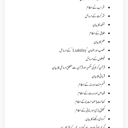
شراب کے احکام
شرکت کے مسائل
شفعہ کا بیان
طلاق کے احکام
علم کا بیان
غصب اورضمان”Liability” کے مسائل
فیصلوں کے مسائل
قرآن کریم کی تفسیر اور قرآن سے متعلق مسائل کا بیان
قربانی کا بیان
قسم منت اور نذر کے احکام
قصاص اور دیت کے احکام
کفالت (ضمانت) کے احکام
کھیتی باڑی اور بٹائی کے احکام
گروی رکھنے کا بیان