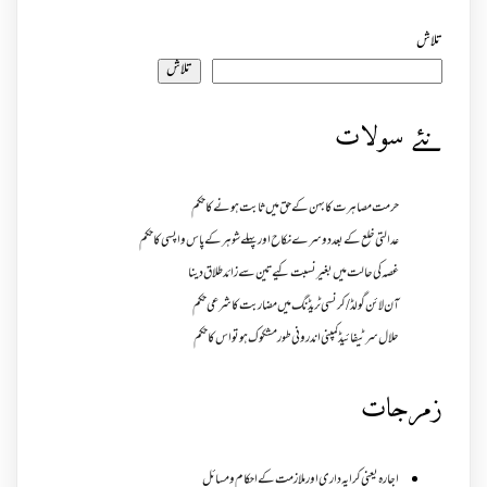
تلاش
تلاش
نئے سولات
حرمت مصاہرت کا بہن کے حق میں ثابت ہونے کا حکم
عدالتی خلع کے بعد دوسرے نکاح اور پہلے شوہر کے پاس واپسی کا حکم
غصہ کی حالت میں بغیر نسبت کیے تین سے زائد طلاق دینا
آن لائن گولڈ /کرنسی ٹریڈنگ میں مضاربت کا شرعی حکم
حلال سرٹیفائیڈ کمپنی اندرونی طور مشکوک ہو تو اس کا حکم
زمرجات
اجارہ یعنی کرایہ داری اور ملازمت کے احکام و مسائل